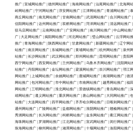
推广
|
宣城网站推广
|
德州网站推广
|
海南网站推广
|
汕尾网站推广
|
北海网
岭网站推广
|
宁河网站推广
|
淳安网站推广
|
江津网站推广
|
青浦网站推广
|
商丘网站推广
|
南充网站推广
|
甘南网站推广
|
武清网站推广
|
合川网站推广
信阳网站推广
|
达州网站推广
|
双桥网站推广
|
菏泽网站推广
|
清远网站推广
驻马店网站推广
|
云南网站推广
|
广安网站推广
|
南川网站推广
|
中山网站推
广
|
大足网站推广
|
揭阳网站推广
|
河北网站推广
|
璧山网站推广
|
云浮网站
推广
|
青海网站推广
|
陕西网站推广
|
甘肃网站推广
|
新疆网站推广
|
辽宁网
站推广
|
南京网站推广
|
东城网站推广
|
黄埔网站推广
|
杭州网站推广
|
泉州
站推广
|
长沙网站推广
|
武汉网站推广
|
郑州网站推广
|
昆明网站推广
|
贵阳
西宁网站推广
|
西安网站推广
|
兰州网站推广
|
乌鲁木齐网站推广
|
沈阳网站
站推广
|
丹阳网站推广
|
金坛网站推广
|
梁溪网站推广
|
崇川网站推广
|
邗江
网站推广
|
上城网站推广
|
余姚网站推广
|
鹿城网站推广
|
南湖网站推广
|
德
网站推广
|
包河网站推广
|
市中网站推广
|
市南网站推广
|
越秀网站推广
|
福
网站推广
|
三明网站推广
|
淮北网站推广
|
景德镇网站推广
|
青岛网站推广
|
靖网站推广
|
遵义网站推广
|
重庆网站推广
|
唐山网站推广
|
大同网站推广
|
站推广
|
大连网站推广
|
四平网站推广
|
齐齐哈尔网站推广
|
日喀则网站推广
通州网站推广
|
广陵网站推广
|
盐都网站推广
|
淮阴网站推广
|
赣榆网站推广
秀洲网站推广
|
长兴网站推广
|
柯桥网站推广
|
金东网站推广
|
衢江网站推广
海珠网站推广
|
罗湖网站推广
|
江北网站推广
|
宣武网站推广
|
闵行网站推广
珠海网站推广
|
柳州网站推广
|
湘潭网站推广
|
十堰网站推广
|
洛阳网站推广