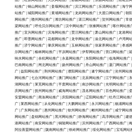
推广
|
松原网站推广
|
大庆网站推广
|
那曲网站推广
|
东丽网站推广
|
雨花台
站推广
|
铜山网站推广
|
姜堰网站推广
|
滨江网站推广
|
乐清网站推广
|
海宁
站推广
|
城阳网站推广
|
黄埔网站推广
|
龙岗网站推广
|
大渡口网站推广
|
朝
网站推广
|
赣州网站推广
|
潍坊网站推广
|
湛江网站推广
|
贺州网站推广
|
常
梁网站推广
|
呼伦贝尔网站推广
|
汉中网站推广
|
张掖网站推广
|
喀什网站推
推广
|
宜兴网站推广
|
滨海网站推广
|
贾汪网站推广
|
萧山网站推广
|
龙港网
推广
|
即墨网站推广
|
花都网站推广
|
龙华网站推广
|
渝北网站推广
|
卢湾网
推广
|
济宁网站推广
|
肇庆网站推广
|
玉林网站推广
|
张家界网站推广
|
孝感
尔网站推广
|
榆林网站推广
|
平凉网站推广
|
伊犁网站推广
|
营口网站推广
|
响水网站推广
|
余杭网站推广
|
永嘉网站推广
|
东阳网站推广
|
临海网站推广
巴南网站推广
|
闸北网站推广
|
扬州网站推广
|
舟山网站推广
|
厦门网站推广
广
|
益阳网站推广
|
荆州网站推广
|
濮阳网站推广
|
遂宁网站推广
|
沧州网站
网站推广
|
七台河网站推广
|
澳门网站推广
|
北辰网站推广
|
江宁网站推广
|
湖网站推广
|
莱芜网站推广
|
平度网站推广
|
南沙网站推广
|
光明网站推广
|
庆网站推广
|
抚州网站推广
|
威海网站推广
|
茂名网站推广
|
百色网站推广
|
安盟网站推广
|
商洛网站推广
|
庆阳网站推广
|
辽阳网站推广
|
牡丹江网站推
广
|
莱西网站推广
|
从化网站推广
|
大鹏网站推广
|
永川网站推广
|
杨浦网站
广
|
广东网站推广
|
惠州网站推广
|
钦州网站推广
|
郴州网站推广
|
咸宁网站
网站推广
|
盘锦网站推广
|
黑河网站推广
|
静海网站推广
|
高淳网站推广
|
建
港网站推广
|
南安网站推广
|
铜陵网站推广
|
滨州网站推广
|
广西网站推广
|
阿拉善盟网站推广
|
陇南网站推广
|
铁岭网站推广
|
绥化网站推广
|
宝坻网站