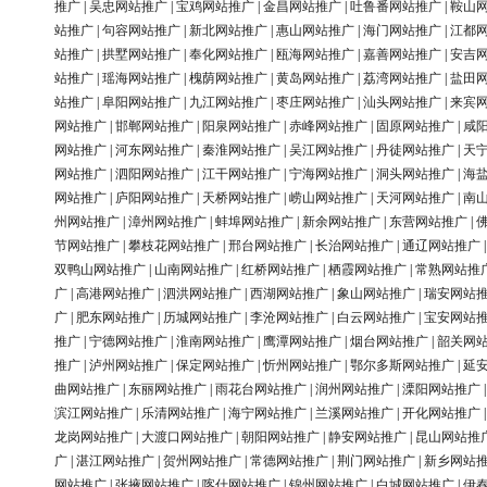
推广
|
吴忠网站推广
|
宝鸡网站推广
|
金昌网站推广
|
吐鲁番网站推广
|
鞍山
站推广
|
句容网站推广
|
新北网站推广
|
惠山网站推广
|
海门网站推广
|
江都
站推广
|
拱墅网站推广
|
奉化网站推广
|
瓯海网站推广
|
嘉善网站推广
|
安吉
站推广
|
瑶海网站推广
|
槐荫网站推广
|
黄岛网站推广
|
荔湾网站推广
|
盐田
站推广
|
阜阳网站推广
|
九江网站推广
|
枣庄网站推广
|
汕头网站推广
|
来宾
网站推广
|
邯郸网站推广
|
阳泉网站推广
|
赤峰网站推广
|
固原网站推广
|
咸
网站推广
|
河东网站推广
|
秦淮网站推广
|
吴江网站推广
|
丹徒网站推广
|
天
网站推广
|
泗阳网站推广
|
江干网站推广
|
宁海网站推广
|
洞头网站推广
|
海
网站推广
|
庐阳网站推广
|
天桥网站推广
|
崂山网站推广
|
天河网站推广
|
南
州网站推广
|
漳州网站推广
|
蚌埠网站推广
|
新余网站推广
|
东营网站推广
|
节网站推广
|
攀枝花网站推广
|
邢台网站推广
|
长治网站推广
|
通辽网站推广
双鸭山网站推广
|
山南网站推广
|
红桥网站推广
|
栖霞网站推广
|
常熟网站推
广
|
高港网站推广
|
泗洪网站推广
|
西湖网站推广
|
象山网站推广
|
瑞安网站
广
|
肥东网站推广
|
历城网站推广
|
李沧网站推广
|
白云网站推广
|
宝安网站
推广
|
宁德网站推广
|
淮南网站推广
|
鹰潭网站推广
|
烟台网站推广
|
韶关网
推广
|
泸州网站推广
|
保定网站推广
|
忻州网站推广
|
鄂尔多斯网站推广
|
延
曲网站推广
|
东丽网站推广
|
雨花台网站推广
|
润州网站推广
|
溧阳网站推广
滨江网站推广
|
乐清网站推广
|
海宁网站推广
|
兰溪网站推广
|
开化网站推广
龙岗网站推广
|
大渡口网站推广
|
朝阳网站推广
|
静安网站推广
|
昆山网站推
广
|
湛江网站推广
|
贺州网站推广
|
常德网站推广
|
荆门网站推广
|
新乡网站
网站推广
|
张掖网站推广
|
喀什网站推广
|
锦州网站推广
|
白城网站推广
|
伊