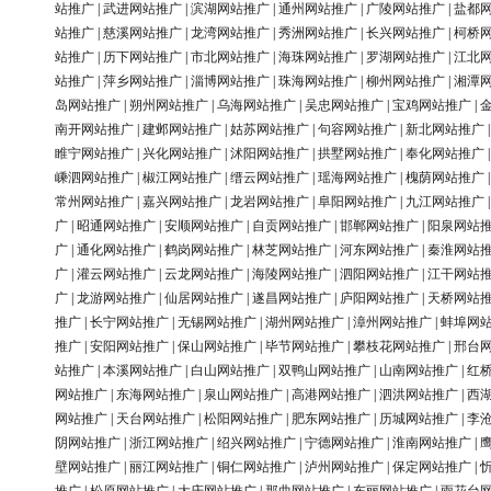
站推广
|
武进网站推广
|
滨湖网站推广
|
通州网站推广
|
广陵网站推广
|
盐都
站推广
|
慈溪网站推广
|
龙湾网站推广
|
秀洲网站推广
|
长兴网站推广
|
柯桥
站推广
|
历下网站推广
|
市北网站推广
|
海珠网站推广
|
罗湖网站推广
|
江北
站推广
|
萍乡网站推广
|
淄博网站推广
|
珠海网站推广
|
柳州网站推广
|
湘潭
岛网站推广
|
朔州网站推广
|
乌海网站推广
|
吴忠网站推广
|
宝鸡网站推广
|
南开网站推广
|
建邺网站推广
|
姑苏网站推广
|
句容网站推广
|
新北网站推广
睢宁网站推广
|
兴化网站推广
|
沭阳网站推广
|
拱墅网站推广
|
奉化网站推广
嵊泗网站推广
|
椒江网站推广
|
缙云网站推广
|
瑶海网站推广
|
槐荫网站推广
常州网站推广
|
嘉兴网站推广
|
龙岩网站推广
|
阜阳网站推广
|
九江网站推广
广
|
昭通网站推广
|
安顺网站推广
|
自贡网站推广
|
邯郸网站推广
|
阳泉网站
广
|
通化网站推广
|
鹤岗网站推广
|
林芝网站推广
|
河东网站推广
|
秦淮网站
广
|
灌云网站推广
|
云龙网站推广
|
海陵网站推广
|
泗阳网站推广
|
江干网站
广
|
龙游网站推广
|
仙居网站推广
|
遂昌网站推广
|
庐阳网站推广
|
天桥网站
推广
|
长宁网站推广
|
无锡网站推广
|
湖州网站推广
|
漳州网站推广
|
蚌埠网
推广
|
安阳网站推广
|
保山网站推广
|
毕节网站推广
|
攀枝花网站推广
|
邢台
站推广
|
本溪网站推广
|
白山网站推广
|
双鸭山网站推广
|
山南网站推广
|
红
网站推广
|
东海网站推广
|
泉山网站推广
|
高港网站推广
|
泗洪网站推广
|
西
网站推广
|
天台网站推广
|
松阳网站推广
|
肥东网站推广
|
历城网站推广
|
李
阴网站推广
|
浙江网站推广
|
绍兴网站推广
|
宁德网站推广
|
淮南网站推广
|
壁网站推广
|
丽江网站推广
|
铜仁网站推广
|
泸州网站推广
|
保定网站推广
|