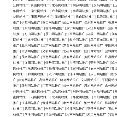
汪网站推广
|
萧山网站推广
|
龙港网站推广
|
桐乡网站推广
|
义乌网站推广
|
华网站推广
|
渝北网站推广
|
卢湾网站推广
|
南通网站推广
|
衢州网站推广
|
林网站推广
|
张家界网站推广
|
孝感网站推广
|
焦作网站推广
|
临沧网站推广
推广
|
伊犁网站推广
|
营口网站推广
|
延边网站推广
|
佳木斯网站推广
|
香港
站推广
|
东阳网站推广
|
临海网站推广
|
景宁网站推广
|
庐江网站推广
|
济阳
站推广
|
舟山网站推广
|
厦门网站推广
|
江西网站推广
|
马鞍山网站推广
|
宜
网站推广
|
遂宁网站推广
|
沧州网站推广
|
临汾网站推广
|
乌兰察布网站推广
推广
|
北辰网站推广
|
江宁网站推广
|
东台网站推广
|
富阳网站推广
|
平阳网
推广
|
南沙网站推广
|
光明网站推广
|
北碚网站推广
|
虹口网站推广
|
盐城网
推广
|
茂名网站推广
|
百色网站推广
|
娄底网站推广
|
黄冈网站推广
|
许昌网
站推广
|
辽阳网站推广
|
牡丹江网站推广
|
台湾网站推广
|
蓟州网站推广
|
溧
网站推广
|
永川网站推广
|
杨浦网站推广
|
淮安网站推广
|
丽水网站推广
|
晋
网站推广
|
郴州网站推广
|
咸宁网站推广
|
漯河网站推广
|
乐山网站推广
|
衡
广
|
静海网站推广
|
高淳网站推广
|
建德网站推广
|
文成网站推广
|
平阴网站
推广
|
滨州网站推广
|
广西网站推广
|
梅州网站推广
|
河池网站推广
|
永州网
岭网站推广
|
绥化网站推广
|
宝坻网站推广
|
桐庐网站推广
|
泰顺网站推广
|
南网站推广
|
汕尾网站推广
|
北海网站推广
|
怀化网站推广
|
南阳网站推广
|
推广
|
江津网站推广
|
青浦网站推广
|
泰州网站推广
|
池州网站推广
|
柳城网
站推广
|
武清网站推广
|
合川网站推广
|
松江网站推广
|
宿迁网站推广
|
黄山
站推广
|
菏泽网站推广
|
清远网站推广
|
河南网站推广
|
周口网站推广
|
雅安