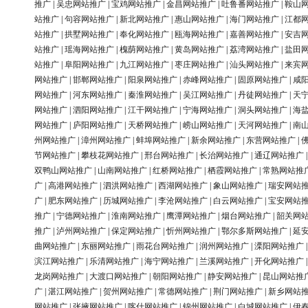
推广
|
吴忠网站推广
|
宝鸡网站推广
|
金昌网站推广
|
吐鲁番网站推广
|
鞍山
站推广
|
句容网站推广
|
新北网站推广
|
惠山网站推广
|
海门网站推广
|
江都
站推广
|
拱墅网站推广
|
奉化网站推广
|
瓯海网站推广
|
嘉善网站推广
|
安吉
站推广
|
瑶海网站推广
|
槐荫网站推广
|
黄岛网站推广
|
荔湾网站推广
|
盐田
站推广
|
阜阳网站推广
|
九江网站推广
|
枣庄网站推广
|
汕头网站推广
|
来宾
网站推广
|
邯郸网站推广
|
阳泉网站推广
|
赤峰网站推广
|
固原网站推广
|
咸
网站推广
|
河东网站推广
|
秦淮网站推广
|
吴江网站推广
|
丹徒网站推广
|
天
网站推广
|
泗阳网站推广
|
江干网站推广
|
宁海网站推广
|
洞头网站推广
|
海
网站推广
|
庐阳网站推广
|
天桥网站推广
|
崂山网站推广
|
天河网站推广
|
南
州网站推广
|
漳州网站推广
|
蚌埠网站推广
|
新余网站推广
|
东营网站推广
|
节网站推广
|
攀枝花网站推广
|
邢台网站推广
|
长治网站推广
|
通辽网站推广
双鸭山网站推广
|
山南网站推广
|
红桥网站推广
|
栖霞网站推广
|
常熟网站推
广
|
高港网站推广
|
泗洪网站推广
|
西湖网站推广
|
象山网站推广
|
瑞安网站
广
|
肥东网站推广
|
历城网站推广
|
李沧网站推广
|
白云网站推广
|
宝安网站
推广
|
宁德网站推广
|
淮南网站推广
|
鹰潭网站推广
|
烟台网站推广
|
韶关网
推广
|
泸州网站推广
|
保定网站推广
|
忻州网站推广
|
鄂尔多斯网站推广
|
延
曲网站推广
|
东丽网站推广
|
雨花台网站推广
|
润州网站推广
|
溧阳网站推广
滨江网站推广
|
乐清网站推广
|
海宁网站推广
|
兰溪网站推广
|
开化网站推广
龙岗网站推广
|
大渡口网站推广
|
朝阳网站推广
|
静安网站推广
|
昆山网站推
广
|
湛江网站推广
|
贺州网站推广
|
常德网站推广
|
荆门网站推广
|
新乡网站
网站推广
|
张掖网站推广
|
喀什网站推广
|
锦州网站推广
|
白城网站推广
|
伊