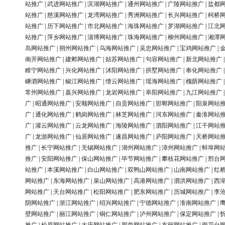
站推广
|
武进网站推广
|
滨湖网站推广
|
通州网站推广
|
广陵网站推广
|
盐都
站推广
|
慈溪网站推广
|
龙湾网站推广
|
秀洲网站推广
|
长兴网站推广
|
柯桥
站推广
|
历下网站推广
|
市北网站推广
|
海珠网站推广
|
罗湖网站推广
|
江北
站推广
|
萍乡网站推广
|
淄博网站推广
|
珠海网站推广
|
柳州网站推广
|
湘潭
岛网站推广
|
朔州网站推广
|
乌海网站推广
|
吴忠网站推广
|
宝鸡网站推广
|
南开网站推广
|
建邺网站推广
|
姑苏网站推广
|
句容网站推广
|
新北网站推广
睢宁网站推广
|
兴化网站推广
|
沭阳网站推广
|
拱墅网站推广
|
奉化网站推广
嵊泗网站推广
|
椒江网站推广
|
缙云网站推广
|
瑶海网站推广
|
槐荫网站推广
常州网站推广
|
嘉兴网站推广
|
龙岩网站推广
|
阜阳网站推广
|
九江网站推广
广
|
昭通网站推广
|
安顺网站推广
|
自贡网站推广
|
邯郸网站推广
|
阳泉网站
广
|
通化网站推广
|
鹤岗网站推广
|
林芝网站推广
|
河东网站推广
|
秦淮网站
广
|
灌云网站推广
|
云龙网站推广
|
海陵网站推广
|
泗阳网站推广
|
江干网站
广
|
龙游网站推广
|
仙居网站推广
|
遂昌网站推广
|
庐阳网站推广
|
天桥网站
推广
|
长宁网站推广
|
无锡网站推广
|
湖州网站推广
|
漳州网站推广
|
蚌埠网
推广
|
安阳网站推广
|
保山网站推广
|
毕节网站推广
|
攀枝花网站推广
|
邢台
站推广
|
本溪网站推广
|
白山网站推广
|
双鸭山网站推广
|
山南网站推广
|
红
网站推广
|
东海网站推广
|
泉山网站推广
|
高港网站推广
|
泗洪网站推广
|
西
网站推广
|
天台网站推广
|
松阳网站推广
|
肥东网站推广
|
历城网站推广
|
李
阴网站推广
|
浙江网站推广
|
绍兴网站推广
|
宁德网站推广
|
淮南网站推广
|
壁网站推广
|
丽江网站推广
|
铜仁网站推广
|
泸州网站推广
|
保定网站推广
|