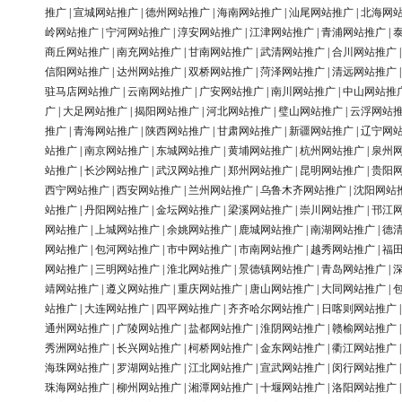
推广
|
宣城网站推广
|
德州网站推广
|
海南网站推广
|
汕尾网站推广
|
北海网
岭网站推广
|
宁河网站推广
|
淳安网站推广
|
江津网站推广
|
青浦网站推广
|
商丘网站推广
|
南充网站推广
|
甘南网站推广
|
武清网站推广
|
合川网站推广
信阳网站推广
|
达州网站推广
|
双桥网站推广
|
菏泽网站推广
|
清远网站推广
驻马店网站推广
|
云南网站推广
|
广安网站推广
|
南川网站推广
|
中山网站推
广
|
大足网站推广
|
揭阳网站推广
|
河北网站推广
|
璧山网站推广
|
云浮网站
推广
|
青海网站推广
|
陕西网站推广
|
甘肃网站推广
|
新疆网站推广
|
辽宁网
站推广
|
南京网站推广
|
东城网站推广
|
黄埔网站推广
|
杭州网站推广
|
泉州
站推广
|
长沙网站推广
|
武汉网站推广
|
郑州网站推广
|
昆明网站推广
|
贵阳
西宁网站推广
|
西安网站推广
|
兰州网站推广
|
乌鲁木齐网站推广
|
沈阳网站
站推广
|
丹阳网站推广
|
金坛网站推广
|
梁溪网站推广
|
崇川网站推广
|
邗江
网站推广
|
上城网站推广
|
余姚网站推广
|
鹿城网站推广
|
南湖网站推广
|
德
网站推广
|
包河网站推广
|
市中网站推广
|
市南网站推广
|
越秀网站推广
|
福
网站推广
|
三明网站推广
|
淮北网站推广
|
景德镇网站推广
|
青岛网站推广
|
靖网站推广
|
遵义网站推广
|
重庆网站推广
|
唐山网站推广
|
大同网站推广
|
站推广
|
大连网站推广
|
四平网站推广
|
齐齐哈尔网站推广
|
日喀则网站推广
通州网站推广
|
广陵网站推广
|
盐都网站推广
|
淮阴网站推广
|
赣榆网站推广
秀洲网站推广
|
长兴网站推广
|
柯桥网站推广
|
金东网站推广
|
衢江网站推广
海珠网站推广
|
罗湖网站推广
|
江北网站推广
|
宣武网站推广
|
闵行网站推广
珠海网站推广
|
柳州网站推广
|
湘潭网站推广
|
十堰网站推广
|
洛阳网站推广