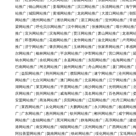
推广
|
松原网站推广
|
大庆网站推广
|
那曲网站推广
|
东丽网站推广
|
雨花台
站推广
|
铜山网站推广
|
姜堰网站推广
|
滨江网站推广
|
乐清网站推广
|
海宁
站推广
|
城阳网站推广
|
黄埔网站推广
|
龙岗网站推广
|
大渡口网站推广
|
朝
网站推广
|
赣州网站推广
|
潍坊网站推广
|
湛江网站推广
|
贺州网站推广
|
常
梁网站推广
|
呼伦贝尔网站推广
|
汉中网站推广
|
张掖网站推广
|
喀什网站推
推广
|
宜兴网站推广
|
滨海网站推广
|
贾汪网站推广
|
萧山网站推广
|
龙港网
推广
|
即墨网站推广
|
花都网站推广
|
龙华网站推广
|
渝北网站推广
|
卢湾网
推广
|
济宁网站推广
|
肇庆网站推广
|
玉林网站推广
|
张家界网站推广
|
孝感
尔网站推广
|
榆林网站推广
|
平凉网站推广
|
伊犁网站推广
|
营口网站推广
|
响水网站推广
|
余杭网站推广
|
永嘉网站推广
|
东阳网站推广
|
临海网站推广
巴南网站推广
|
闸北网站推广
|
扬州网站推广
|
舟山网站推广
|
厦门网站推广
广
|
益阳网站推广
|
荆州网站推广
|
濮阳网站推广
|
遂宁网站推广
|
沧州网站
网站推广
|
七台河网站推广
|
澳门网站推广
|
北辰网站推广
|
江宁网站推广
|
湖网站推广
|
莱芜网站推广
|
平度网站推广
|
南沙网站推广
|
光明网站推广
|
庆网站推广
|
抚州网站推广
|
威海网站推广
|
茂名网站推广
|
百色网站推广
|
安盟网站推广
|
商洛网站推广
|
庆阳网站推广
|
辽阳网站推广
|
牡丹江网站推
广
|
莱西网站推广
|
从化网站推广
|
大鹏网站推广
|
永川网站推广
|
杨浦网站
广
|
广东网站推广
|
惠州网站推广
|
钦州网站推广
|
郴州网站推广
|
咸宁网站
网站推广
|
盘锦网站推广
|
黑河网站推广
|
静海网站推广
|
高淳网站推广
|
建
港网站推广
|
南安网站推广
|
铜陵网站推广
|
滨州网站推广
|
广西网站推广
|
阿拉善盟网站推广
|
陇南网站推广
|
铁岭网站推广
|
绥化网站推广
|
宝坻网站