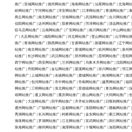
推广
|
宣城网站推广
|
德州网站推广
|
海南网站推广
|
汕尾网站推广
|
北海网
岭网站推广
|
宁河网站推广
|
淳安网站推广
|
江津网站推广
|
青浦网站推广
|
商丘网站推广
|
南充网站推广
|
甘南网站推广
|
武清网站推广
|
合川网站推广
信阳网站推广
|
达州网站推广
|
双桥网站推广
|
菏泽网站推广
|
清远网站推广
驻马店网站推广
|
云南网站推广
|
广安网站推广
|
南川网站推广
|
中山网站推
广
|
大足网站推广
|
揭阳网站推广
|
河北网站推广
|
璧山网站推广
|
云浮网站
推广
|
青海网站推广
|
陕西网站推广
|
甘肃网站推广
|
新疆网站推广
|
辽宁网
站推广
|
南京网站推广
|
东城网站推广
|
黄埔网站推广
|
杭州网站推广
|
泉州
站推广
|
长沙网站推广
|
武汉网站推广
|
郑州网站推广
|
昆明网站推广
|
贵阳
西宁网站推广
|
西安网站推广
|
兰州网站推广
|
乌鲁木齐网站推广
|
沈阳网站
站推广
|
丹阳网站推广
|
金坛网站推广
|
梁溪网站推广
|
崇川网站推广
|
邗江
网站推广
|
上城网站推广
|
余姚网站推广
|
鹿城网站推广
|
南湖网站推广
|
德
网站推广
|
包河网站推广
|
市中网站推广
|
市南网站推广
|
越秀网站推广
|
福
网站推广
|
三明网站推广
|
淮北网站推广
|
景德镇网站推广
|
青岛网站推广
|
靖网站推广
|
遵义网站推广
|
重庆网站推广
|
唐山网站推广
|
大同网站推广
|
站推广
|
大连网站推广
|
四平网站推广
|
齐齐哈尔网站推广
|
日喀则网站推广
通州网站推广
|
广陵网站推广
|
盐都网站推广
|
淮阴网站推广
|
赣榆网站推广
秀洲网站推广
|
长兴网站推广
|
柯桥网站推广
|
金东网站推广
|
衢江网站推广
海珠网站推广
|
罗湖网站推广
|
江北网站推广
|
宣武网站推广
|
闵行网站推广
珠海网站推广
|
柳州网站推广
|
湘潭网站推广
|
十堰网站推广
|
洛阳网站推广