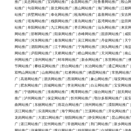
推广
|
吴忠网站推广
|
宝鸡网站推广
|
金昌网站推广
|
吐鲁番网站推广
|
鞍山
站推广
|
句容网站推广
|
新北网站推广
|
惠山网站推广
|
海门网站推广
|
江都
站推广
|
拱墅网站推广
|
奉化网站推广
|
瓯海网站推广
|
嘉善网站推广
|
安吉
站推广
|
瑶海网站推广
|
槐荫网站推广
|
黄岛网站推广
|
荔湾网站推广
|
盐田
站推广
|
阜阳网站推广
|
九江网站推广
|
枣庄网站推广
|
汕头网站推广
|
来宾
网站推广
|
邯郸网站推广
|
阳泉网站推广
|
赤峰网站推广
|
固原网站推广
|
咸
网站推广
|
河东网站推广
|
秦淮网站推广
|
吴江网站推广
|
丹徒网站推广
|
天
网站推广
|
泗阳网站推广
|
江干网站推广
|
宁海网站推广
|
洞头网站推广
|
海
网站推广
|
庐阳网站推广
|
天桥网站推广
|
崂山网站推广
|
天河网站推广
|
南
州网站推广
|
漳州网站推广
|
蚌埠网站推广
|
新余网站推广
|
东营网站推广
|
节网站推广
|
攀枝花网站推广
|
邢台网站推广
|
长治网站推广
|
通辽网站推广
双鸭山网站推广
|
山南网站推广
|
红桥网站推广
|
栖霞网站推广
|
常熟网站推
广
|
高港网站推广
|
泗洪网站推广
|
西湖网站推广
|
象山网站推广
|
瑞安网站
广
|
肥东网站推广
|
历城网站推广
|
李沧网站推广
|
白云网站推广
|
宝安网站
推广
|
宁德网站推广
|
淮南网站推广
|
鹰潭网站推广
|
烟台网站推广
|
韶关网
推广
|
泸州网站推广
|
保定网站推广
|
忻州网站推广
|
鄂尔多斯网站推广
|
延
曲网站推广
|
东丽网站推广
|
雨花台网站推广
|
润州网站推广
|
溧阳网站推广
滨江网站推广
|
乐清网站推广
|
海宁网站推广
|
兰溪网站推广
|
开化网站推广
龙岗网站推广
|
大渡口网站推广
|
朝阳网站推广
|
静安网站推广
|
昆山网站推
广
|
湛江网站推广
|
贺州网站推广
|
常德网站推广
|
荆门网站推广
|
新乡网站
网站推广
|
张掖网站推广
|
喀什网站推广
|
锦州网站推广
|
白城网站推广
|
伊