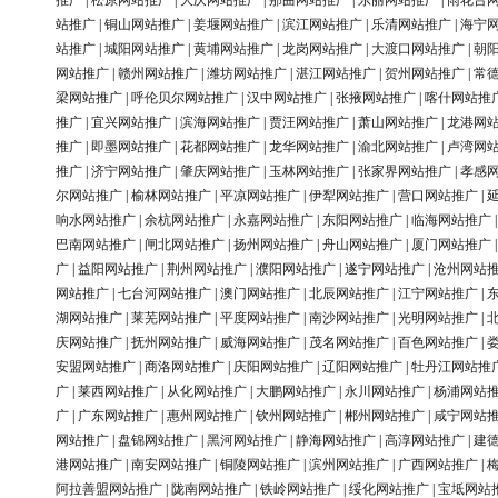
推广
|
松原网站推广
|
大庆网站推广
|
那曲网站推广
|
东丽网站推广
|
雨花台
站推广
|
铜山网站推广
|
姜堰网站推广
|
滨江网站推广
|
乐清网站推广
|
海宁
站推广
|
城阳网站推广
|
黄埔网站推广
|
龙岗网站推广
|
大渡口网站推广
|
朝
网站推广
|
赣州网站推广
|
潍坊网站推广
|
湛江网站推广
|
贺州网站推广
|
常
梁网站推广
|
呼伦贝尔网站推广
|
汉中网站推广
|
张掖网站推广
|
喀什网站推
推广
|
宜兴网站推广
|
滨海网站推广
|
贾汪网站推广
|
萧山网站推广
|
龙港网
推广
|
即墨网站推广
|
花都网站推广
|
龙华网站推广
|
渝北网站推广
|
卢湾网
推广
|
济宁网站推广
|
肇庆网站推广
|
玉林网站推广
|
张家界网站推广
|
孝感
尔网站推广
|
榆林网站推广
|
平凉网站推广
|
伊犁网站推广
|
营口网站推广
|
响水网站推广
|
余杭网站推广
|
永嘉网站推广
|
东阳网站推广
|
临海网站推广
巴南网站推广
|
闸北网站推广
|
扬州网站推广
|
舟山网站推广
|
厦门网站推广
广
|
益阳网站推广
|
荆州网站推广
|
濮阳网站推广
|
遂宁网站推广
|
沧州网站
网站推广
|
七台河网站推广
|
澳门网站推广
|
北辰网站推广
|
江宁网站推广
|
湖网站推广
|
莱芜网站推广
|
平度网站推广
|
南沙网站推广
|
光明网站推广
|
庆网站推广
|
抚州网站推广
|
威海网站推广
|
茂名网站推广
|
百色网站推广
|
安盟网站推广
|
商洛网站推广
|
庆阳网站推广
|
辽阳网站推广
|
牡丹江网站推
广
|
莱西网站推广
|
从化网站推广
|
大鹏网站推广
|
永川网站推广
|
杨浦网站
广
|
广东网站推广
|
惠州网站推广
|
钦州网站推广
|
郴州网站推广
|
咸宁网站
网站推广
|
盘锦网站推广
|
黑河网站推广
|
静海网站推广
|
高淳网站推广
|
建
港网站推广
|
南安网站推广
|
铜陵网站推广
|
滨州网站推广
|
广西网站推广
|
阿拉善盟网站推广
|
陇南网站推广
|
铁岭网站推广
|
绥化网站推广
|
宝坻网站