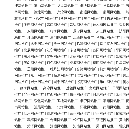
汪网站推广
|
萧山网站推广
|
龙港网站推广
|
桐乡网站推广
|
义乌网站推广
|
华网站推广
|
渝北网站推广
|
卢湾网站推广
|
南通网站推广
|
衢州网站推广
|
林网站推广
|
张家界网站推广
|
孝感网站推广
|
焦作网站推广
|
临沧网站推广
推广
|
伊犁网站推广
|
营口网站推广
|
延边网站推广
|
佳木斯网站推广
|
香港
站推广
|
东阳网站推广
|
临海网站推广
|
景宁网站推广
|
庐江网站推广
|
济阳
站推广
|
舟山网站推广
|
厦门网站推广
|
江西网站推广
|
马鞍山网站推广
|
宜
网站推广
|
遂宁网站推广
|
沧州网站推广
|
临汾网站推广
|
乌兰察布网站推广
推广
|
北辰网站推广
|
江宁网站推广
|
东台网站推广
|
富阳网站推广
|
平阳网
推广
|
南沙网站推广
|
光明网站推广
|
北碚网站推广
|
虹口网站推广
|
盐城网
推广
|
茂名网站推广
|
百色网站推广
|
娄底网站推广
|
黄冈网站推广
|
许昌网
站推广
|
辽阳网站推广
|
牡丹江网站推广
|
台湾网站推广
|
蓟州网站推广
|
溧
网站推广
|
永川网站推广
|
杨浦网站推广
|
淮安网站推广
|
丽水网站推广
|
晋
网站推广
|
郴州网站推广
|
咸宁网站推广
|
漯河网站推广
|
乐山网站推广
|
衡
广
|
静海网站推广
|
高淳网站推广
|
建德网站推广
|
文成网站推广
|
平阴网站
推广
|
滨州网站推广
|
广西网站推广
|
梅州网站推广
|
河池网站推广
|
永州网
岭网站推广
|
绥化网站推广
|
宝坻网站推广
|
桐庐网站推广
|
泰顺网站推广
|
南网站推广
|
汕尾网站推广
|
北海网站推广
|
怀化网站推广
|
南阳网站推广
|
推广
|
江津网站推广
|
青浦网站推广
|
泰州网站推广
|
池州网站推广
|
柳城网
站推广
|
武清网站推广
|
合川网站推广
|
松江网站推广
|
宿迁网站推广
|
黄山
站推广
|
菏泽网站推广
|
清远网站推广
|
河南网站推广
|
周口网站推广
|
雅安