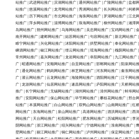
站推广
|
武进网站推广
|
滨湖网站推广
|
通州网站推广
|
广陵网站推广
|
盐都
站推广
|
慈溪网站推广
|
龙湾网站推广
|
秀洲网站推广
|
长兴网站推广
|
柯桥
站推广
|
历下网站推广
|
市北网站推广
|
海珠网站推广
|
罗湖网站推广
|
江北
站推广
|
萍乡网站推广
|
淄博网站推广
|
珠海网站推广
|
柳州网站推广
|
湘潭
岛网站推广
|
朔州网站推广
|
乌海网站推广
|
吴忠网站推广
|
宝鸡网站推广
|
南开网站推广
|
建邺网站推广
|
姑苏网站推广
|
句容网站推广
|
新北网站推广
睢宁网站推广
|
兴化网站推广
|
沭阳网站推广
|
拱墅网站推广
|
奉化网站推广
嵊泗网站推广
|
椒江网站推广
|
缙云网站推广
|
瑶海网站推广
|
槐荫网站推广
常州网站推广
|
嘉兴网站推广
|
龙岩网站推广
|
阜阳网站推广
|
九江网站推广
广
|
昭通网站推广
|
安顺网站推广
|
自贡网站推广
|
邯郸网站推广
|
阳泉网站
广
|
通化网站推广
|
鹤岗网站推广
|
林芝网站推广
|
河东网站推广
|
秦淮网站
广
|
灌云网站推广
|
云龙网站推广
|
海陵网站推广
|
泗阳网站推广
|
江干网站
广
|
龙游网站推广
|
仙居网站推广
|
遂昌网站推广
|
庐阳网站推广
|
天桥网站
推广
|
长宁网站推广
|
无锡网站推广
|
湖州网站推广
|
漳州网站推广
|
蚌埠网
推广
|
安阳网站推广
|
保山网站推广
|
毕节网站推广
|
攀枝花网站推广
|
邢台
站推广
|
本溪网站推广
|
白山网站推广
|
双鸭山网站推广
|
山南网站推广
|
红
网站推广
|
东海网站推广
|
泉山网站推广
|
高港网站推广
|
泗洪网站推广
|
西
网站推广
|
天台网站推广
|
松阳网站推广
|
肥东网站推广
|
历城网站推广
|
李
阴网站推广
|
浙江网站推广
|
绍兴网站推广
|
宁德网站推广
|
淮南网站推广
|
壁网站推广
|
丽江网站推广
|
铜仁网站推广
|
泸州网站推广
|
保定网站推广
|