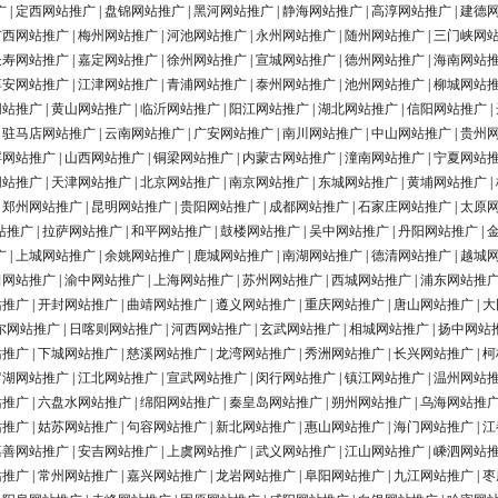
广
|
定西网站推广
|
盘锦网站推广
|
黑河网站推广
|
静海网站推广
|
高淳网站推广
|
建德
广西网站推广
|
梅州网站推广
|
河池网站推广
|
永州网站推广
|
随州网站推广
|
三门峡网
长寿网站推广
|
嘉定网站推广
|
徐州网站推广
|
宣城网站推广
|
德州网站推广
|
海南网站
淳安网站推广
|
江津网站推广
|
青浦网站推广
|
泰州网站推广
|
池州网站推广
|
柳城网站
网站推广
|
黄山网站推广
|
临沂网站推广
|
阳江网站推广
|
湖北网站推广
|
信阳网站推广
|
|
驻马店网站推广
|
云南网站推广
|
广安网站推广
|
南川网站推广
|
中山网站推广
|
贵州
浮网站推广
|
山西网站推广
|
铜梁网站推广
|
内蒙古网站推广
|
潼南网站推广
|
宁夏网站
网站推广
|
天津网站推广
|
北京网站推广
|
南京网站推广
|
东城网站推广
|
黄埔网站推广
|
|
郑州网站推广
|
昆明网站推广
|
贵阳网站推广
|
成都网站推广
|
石家庄网站推广
|
太原
站推广
|
拉萨网站推广
|
和平网站推广
|
鼓楼网站推广
|
吴中网站推广
|
丹阳网站推广
|
广
|
上城网站推广
|
余姚网站推广
|
鹿城网站推广
|
南湖网站推广
|
德清网站推广
|
越城
田网站推广
|
渝中网站推广
|
上海网站推广
|
苏州网站推广
|
西城网站推广
|
浦东网站推
站推广
|
开封网站推广
|
曲靖网站推广
|
遵义网站推广
|
重庆网站推广
|
唐山网站推广
|
大
尔网站推广
|
日喀则网站推广
|
河西网站推广
|
玄武网站推广
|
相城网站推广
|
扬中网站
站推广
|
下城网站推广
|
慈溪网站推广
|
龙湾网站推广
|
秀洲网站推广
|
长兴网站推广
|
柯
罗湖网站推广
|
江北网站推广
|
宣武网站推广
|
闵行网站推广
|
镇江网站推广
|
温州网站
站推广
|
六盘水网站推广
|
绵阳网站推广
|
秦皇岛网站推广
|
朔州网站推广
|
乌海网站推
站推广
|
姑苏网站推广
|
句容网站推广
|
新北网站推广
|
惠山网站推广
|
海门网站推广
|
江
嘉善网站推广
|
安吉网站推广
|
上虞网站推广
|
武义网站推广
|
江山网站推广
|
嵊泗网站
站推广
|
常州网站推广
|
嘉兴网站推广
|
龙岩网站推广
|
阜阳网站推广
|
九江网站推广
|
枣