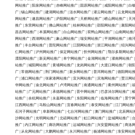
网站推广
|
阳泉网站推广
|
赤峰网站推广
|
固原网站推广
|
咸阳网站推广
|
白
广
|
锡山网站推广
|
建湖网站推广
|
涟水网站推广
|
灌云网站推广
|
云龙网站
网站推广
|
遂昌网站推广
|
庐阳网站推广
|
天桥网站推广
|
崂山网站推广
|
天
推广
|
东营网站推广
|
佛山网站推广
|
桂林网站推广
|
邵阳网站推广
|
襄阳网
昌吉网站推广
|
本溪网站推广
|
白山网站推广
|
双鸭山网站推广
|
山南网站推
网站推广
|
西湖网站推广
|
象山网站推广
|
瑞安网站推广
|
平湖网站推广
|
南
推广
|
丰台网站推广
|
普陀网站推广
|
江阴网站推广
|
浙江网站推广
|
绍兴网
仁网站推广
|
泸州网站推广
|
保定网站推广
|
忻州网站推广
|
鄂尔多斯网站推
溧阳网站推广
|
新吴网站推广
|
阜宁网站推广
|
金湖网站推广
|
灌南网站推广
站推广
|
城阳网站推广
|
黄埔网站推广
|
龙岗网站推广
|
大渡口网站推广
|
朝
广
|
常德网站推广
|
荆门网站推广
|
新乡网站推广
|
普洱网站推广
|
德阳网站
广
|
浦口网站推广
|
张家港网站推广
|
宜兴网站推广
|
滨海网站推广
|
贾汪网
华网站推广
|
渝北网站推广
|
卢湾网站推广
|
南通网站推广
|
衢州网站推广
|
站推广
|
广元网站推广
|
承德网站推广
|
晋中网站推广
|
巴彦淖尔网站推广
|
站推广
|
余杭网站推广
|
永嘉网站推广
|
东阳网站推广
|
临海网站推广
|
景宁
江西网站推广
|
马鞍山网站推广
|
宜春网站推广
|
泰安网站推广
|
江门网站推
石河子网站推广
|
阜新网站推广
|
七台河网站推广
|
澳门网站推广
|
北辰网站
沙网站推广
|
光明网站推广
|
北碚网站推广
|
虹口网站推广
|
盐城网站推广
|
推广
|
内江网站推广
|
廊坊网站推广
|
运城网站推广
|
兴安盟网站推广
|
商洛
广
|
从化网站推广
|
大鹏网站推广
|
永川网站推广
|
杨浦网站推广
|
淮安网站