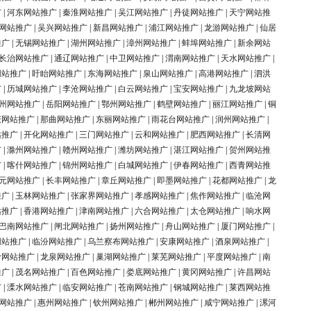
广
|
河东网站推广
|
秦淮网站推广
|
吴江网站推广
|
丹徒网站推广
|
天宁网站推
网站推广
|
吴兴网站推广
|
新昌网站推广
|
浦江网站推广
|
龙游网站推广
|
仙居
推广
|
无锡网站推广
|
湖州网站推广
|
漳州网站推广
|
蚌埠网站推广
|
新余网站
长治网站推广
|
通辽网站推广
|
中卫网站推广
|
渭南网站推广
|
天水网站推广
|
网站推广
|
盱眙网站推广
|
东海网站推广
|
泉山网站推广
|
高港网站推广
|
泗洪
广
|
历城网站推广
|
李沧网站推广
|
白云网站推广
|
宝安网站推广
|
九龙坡网站
州网站推广
|
岳阳网站推广
|
鄂州网站推广
|
鹤壁网站推广
|
丽江网站推广
|
铜
庆网站推广
|
那曲网站推广
|
东丽网站推广
|
雨花台网站推广
|
润州网站推广
|
站推广
|
开化网站推广
|
三门网站推广
|
云和网站推广
|
肥西网站推广
|
长清网
广
|
滁州网站推广
|
赣州网站推广
|
潍坊网站推广
|
湛江网站推广
|
贺州网站推
广
|
喀什网站推广
|
锦州网站推广
|
白城网站推广
|
伊春网站推广
|
西青网站推
元网站推广
|
长丰网站推广
|
章丘网站推广
|
即墨网站推广
|
花都网站推广
|
龙
推广
|
玉林网站推广
|
张家界网站推广
|
孝感网站推广
|
焦作网站推广
|
临沧网
站推广
|
香港网站推广
|
津南网站推广
|
六合网站推广
|
太仓网站推广
|
响水网
巴南网站推广
|
闸北网站推广
|
扬州网站推广
|
舟山网站推广
|
厦门网站推广
|
网站推广
|
临汾网站推广
|
乌兰察布网站推广
|
安康网站推广
|
酒泉网站推广
|
岭网站推广
|
龙泉网站推广
|
巢湖网站推广
|
莱芜网站推广
|
平度网站推广
|
南
推广
|
茂名网站推广
|
百色网站推广
|
娄底网站推广
|
黄冈网站推广
|
许昌网站
广
|
溧水网站推广
|
临安网站推广
|
苍南网站推广
|
钢城网站推广
|
莱西网站推
网站推广
|
惠州网站推广
|
钦州网站推广
|
郴州网站推广
|
咸宁网站推广
|
漯河