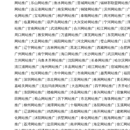
网站推广
|
乐山网站推广
|
衡水网站推广
|
晋城网站推广
|
锡林郭勒盟网站推
网站推广
|
连云港网站推广
|
南安网站推广
|
铜陵网站推广
|
滨州网站推广
|
化网站推广
|
宝坻网站推广
|
桐庐网站推广
|
泰顺网站推广
|
商河网站推广
|
推广
|
临夏网站推广
|
葫芦岛网站推广
|
大兴安岭网站推广
|
宁河网站推广
|
站推广
|
甘南网站推广
|
武清网站推广
|
合川网站推广
|
松江网站推广
|
宿迁
周口网站推广
|
雅安网站推广
|
万盛网站推广
|
莱芜网站推广
|
东莞网站推广
网站推广
|
大足网站推广
|
揭阳网站推广
|
河北网站推广
|
璧山网站推广
|
云
推广
|
辽宁网站推广
|
吉林网站推广
|
黑龙江网站推广
|
西藏网站推广
|
合肥
广州网站推广
|
南宁网站推广
|
海口网站推广
|
长沙网站推广
|
武汉网站推广
兰州网站推广
|
乌鲁木齐网站推广
|
沈阳网站推广
|
长春网站推广
|
哈尔滨网
清江浦网站推广
|
海州网站推广
|
丰县网站推广
|
靖江网站推广
|
宿城网站推
网站推广
|
包河网站推广
|
市中网站推广
|
市南网站推广
|
越秀网站推广
|
福
推广
|
深圳网站推广
|
崇左网站推广
|
三亚网站推广
|
株洲网站推广
|
黄石网
嘉峪关网站推广
|
克拉玛依网站推广
|
大连网站推广
|
四平网站推广
|
齐齐哈
推广
|
淮阴网站推广
|
赣榆网站推广
|
沛县网站推广
|
泰兴网站推广
|
宿豫网
田网站推广
|
蜀山网站推广
|
历下网站推广
|
市北网站推广
|
海珠网站推广
|
推广
|
柳州网站推广
|
湘潭网站推广
|
十堰网站推广
|
洛阳网站推广
|
玉溪网
推广
|
辽源网站推广
|
鸡西网站推广
|
昌都网站推广
|
南开网站推广
|
建邺网
化网站推广
|
沭阳网站推广
|
拱墅网站推广
|
奉化网站推广
|
瓯海网站推广
|
推广
|
荔湾网站推广
|
盐田网站推广
|
南岸网站推广
|
海定网站推广
|
徐汇网