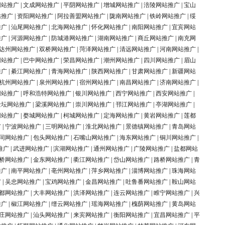
网站推广
|
文成网站推广
|
平阴网站推广
|
增城网站推广
|
涪陵网站推广
|
宝山
站推广
|
资阳网站推广
|
阿拉善盟网站推广
|
陇南网站推广
|
铁岭网站推广
|
绥
推广
|
汕尾网站推广
|
北海网站推广
|
怀化网站推广
|
南阳网站推广
|
宜宾网站
推广
|
河源网站推广
|
防城港网站推广
|
湖南网站推广
|
商丘网站推广
|
南充网
达州网站推广
|
双桥网站推广
|
菏泽网站推广
|
清远网站推广
|
河南网站推广
|
网站推广
|
巴中网站推广
|
荣昌网站推广
|
潮州网站推广
|
四川网站推广
|
眉山
推广
|
綦江网站推广
|
青海网站推广
|
陕西网站推广
|
甘肃网站推广
|
新疆网站
杭州网站推广
|
泉州网站推广
|
宿州网站推广
|
南昌网站推广
|
济南网站推广
|
网站推广
|
呼和浩特网站推广
|
银川网站推广
|
西宁网站推广
|
西安网站推广
|
金坛网站推广
|
梁溪网站推广
|
崇川网站推广
|
邗江网站推广
|
亭湖网站推广
|
网站推广
|
婺城网站推广
|
柯城网站推广
|
定海网站推广
|
黄岩网站推广
|
莲都
广
|
宁波网站推广
|
三明网站推广
|
淮北网站推广
|
景德镇网站推广
|
青岛网站
同网站推广
|
包头网站推广
|
石嘴山网站推广
|
海东网站推广
|
铜川网站推广
|
推广
|
武进网站推广
|
滨湖网站推广
|
通州网站推广
|
广陵网站推广
|
盐都网站
桥网站推广
|
金东网站推广
|
衢江网站推广
|
岱山网站推广
|
路桥网站推广
|
青
推广
|
南平网站推广
|
亳州网站推广
|
萍乡网站推广
|
淄博网站推广
|
珠海网站
广
|
吴忠网站推广
|
宝鸡网站推广
|
金昌网站推广
|
吐鲁番网站推广
|
鞍山网站
都网站推广
|
大丰网站推广
|
洪泽网站推广
|
连云网站推广
|
睢宁网站推广
|
兴
推广
|
椒江网站推广
|
缙云网站推广
|
瑶海网站推广
|
槐荫网站推广
|
黄岛网站
庄网站推广
|
汕头网站推广
|
来宾网站推广
|
衡阳网站推广
|
宜昌网站推广
|
平