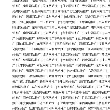
顶山网站推广
|
昭通网站推广
|
安顺网站推广
|
自贡网站推广
|
邯郸网站推广
站推广
|
秦淮网站推广
|
吴江网站推广
|
丹徒网站推广
|
天宁网站推广
|
锡山
吴兴网站推广
|
新昌网站推广
|
浦江网站推广
|
龙游网站推广
|
仙居网站推广
网站推广
|
湖州网站推广
|
漳州网站推广
|
蚌埠网站推广
|
新余网站推广
|
东
推广
|
通辽网站推广
|
中卫网站推广
|
渭南网站推广
|
天水网站推广
|
昌吉网
盱眙网站推广
|
东海网站推广
|
泉山网站推广
|
高港网站推广
|
泗洪网站推广
站推广
|
李沧网站推广
|
白云网站推广
|
宝安网站推广
|
九龙坡网站推广
|
丰
广
|
岳阳网站推广
|
鄂州网站推广
|
鹤壁网站推广
|
丽江网站推广
|
铜仁网站
广
|
那曲网站推广
|
东丽网站推广
|
雨花台网站推广
|
润州网站推广
|
溧阳网
化网站推广
|
三门网站推广
|
云和网站推广
|
肥西网站推广
|
长清网站推广
|
站推广
|
赣州网站推广
|
潍坊网站推广
|
湛江网站推广
|
贺州网站推广
|
常德
站推广
|
锦州网站推广
|
白城网站推广
|
伊春网站推广
|
西青网站推广
|
浦口
广
|
长丰网站推广
|
章丘网站推广
|
即墨网站推广
|
花都网站推广
|
龙华网站
网站推广
|
张家界网站推广
|
孝感网站推广
|
焦作网站推广
|
临沧网站推广
|
港网站推广
|
津南网站推广
|
六合网站推广
|
太仓网站推广
|
响水网站推广
|
推广
|
闸北网站推广
|
扬州网站推广
|
舟山网站推广
|
厦门网站推广
|
江西网
临汾网站推广
|
乌兰察布网站推广
|
安康网站推广
|
酒泉网站推广
|
石河子网
|
龙泉网站推广
|
巢湖网站推广
|
莱芜网站推广
|
平度网站推广
|
南沙网站推广
站推广
|
百色网站推广
|
娄底网站推广
|
黄冈网站推广
|
许昌网站推广
|
内江
推广
|
临安网站推广
|
苍南网站推广
|
钢城网站推广
|
莱西网站推广
|
从化网
州网站推广
|
钦州网站推广
|
郴州网站推广
|
咸宁网站推广
|
漯河网站推广
|