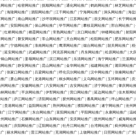
银网站推广
|
哈密网站推广
|
抚顺网站推广
|
通化网站推广
|
鹤岗网站推广
|
林芝网站推
推广
|
海陵网站推广
|
泗阳网站推广
|
江干网站推广
|
宁海网站推广
|
洞头网站推广
|
海盐
河网站推广
|
南山网站推广
|
沙坪坝网站推广
|
江苏网站推广
|
崇文网站推广
|
长宁网站
站推广
|
安阳网站推广
|
保山网站推广
|
毕节网站推广
|
攀枝花网站推广
|
邢台网站推广
|
广
|
红桥网站推广
|
栖霞网站推广
|
常熟网站推广
|
京口网站推广
|
钟楼网站推广
|
射阳
浔网站推广
|
磐安网站推广
|
常山网站推广
|
天台网站推广
|
松阳网站推广
|
肥东网站推
站推广
|
宁德网站推广
|
淮南网站推广
|
鹰潭网站推广
|
烟台网站推广
|
韶关网站推广
|
梧
广
|
延安网站推广
|
武威网站推广
|
阿克苏网站推广
|
丹东网站推广
|
松原网站推广
|
大
|
铜山网站推广
|
姜堰网站推广
|
滨江网站推广
|
乐清网站推广
|
海宁网站推广
|
兰溪网
阳网站推广
|
静安网站推广
|
昆山网站推广
|
金华网站推广
|
福建网站推广
|
莆田网站推
推广
|
张家口网站推广
|
吕梁网站推广
|
呼伦贝尔网站推广
|
汉中网站推广
|
张掖网站推
站推广
|
萧山网站推广
|
龙港网站推广
|
桐乡网站推广
|
义乌网站推广
|
玉环网站推广
|
庆
福州网站推广
|
安徽网站推广
|
六安网站推广
|
吉安网站推广
|
济宁网站推广
|
肇庆网站
榆林网站推广
|
平凉网站推广
|
伊犁网站推广
|
营口网站推广
|
延边网站推广
|
佳木斯网
网站推广
|
庐江网站推广
|
济阳网站推广
|
胶州网站推广
|
番禺网站推广
|
坪山网站推广
|
广
|
贵港网站推广
|
益阳网站推广
|
荆州网站推广
|
濮阳网站推广
|
遂宁网站推广
|
沧州
推广
|
江宁网站推广
|
东台网站推广
|
富阳网站推广
|
平阳网站推广
|
永康网站推广
|
温
台州网站推广
|
石狮网站推广
|
山东网站推广
|
安庆网站推广
|
抚州网站推广
|
威海网站
网站推广
|
庆阳网站推广
|
辽阳网站推广
|
牡丹江网站推广
|
台湾网站推广
|
蓟州网站推
推广
|
丽水网站推广
|
晋江网站推广
|
芜湖网站推广
|
上饶网站推广
|
日照网站推广
|
广东