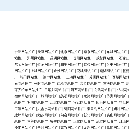
合肥网站推广
|
天津网站推广
|
北京网站推广
|
南京网站推广
|
东城网站推广
站推广
|
郑州网站推广
|
昆明网站推广
|
贵阳网站推广
|
成都网站推广
|
石家
尔滨网站推广
|
拉萨网站推广
|
和平网站推广
|
鼓楼网站推广
|
吴中网站推广
网站推广
|
上城网站推广
|
余姚网站推广
|
鹿城网站推广
|
南湖网站推广
|
德
广
|
福田网站推广
|
渝中网站推广
|
上海网站推广
|
苏州网站推广
|
西城网站
石网站推广
|
开封网站推广
|
曲靖网站推广
|
遵义网站推广
|
重庆网站推广
|
齐齐哈尔网站推广
|
日喀则网站推广
|
河西网站推广
|
玄武网站推广
|
相城网
宿豫网站推广
|
下城网站推广
|
慈溪网站推广
|
龙湾网站推广
|
秀洲网站推广
站推广
|
罗湖网站推广
|
江北网站推广
|
宣武网站推广
|
闵行网站推广
|
镇江
玉溪网站推广
|
六盘水网站推广
|
绵阳网站推广
|
秦皇岛网站推广
|
朔州网站
建邺网站推广
|
姑苏网站推广
|
句容网站推广
|
新北网站推广
|
惠山网站推广
站推广
|
嘉善网站推广
|
安吉网站推广
|
上虞网站推广
|
武义网站推广
|
江山
徐汇网站推广
|
常州网站推广
|
嘉兴网站推广
|
龙岩网站推广
|
阜阳网站推广