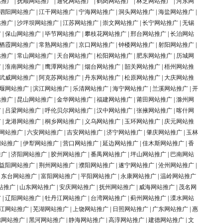
站推广
|
抚顺网站推广
|
通化网站推广
|
鹤岗网站推广
|
林芝网站推广
|
河东网
泗阳网站推广
|
江干网站推广
|
宁海网站推广
|
洞头网站推广
|
海盐网站推广
|
站推广
|
沙坪坝网站推广
|
江苏网站推广
|
崇文网站推广
|
长宁网站推广
|
无锡
广
|
保山网站推广
|
毕节网站推广
|
攀枝花网站推广
|
邢台网站推广
|
长治网站
栖霞网站推广
|
常熟网站推广
|
京口网站推广
|
钟楼网站推广
|
射阳网站推广
|
站推广
|
常山网站推广
|
天台网站推广
|
松阳网站推广
|
肥东网站推广
|
历城网
广
|
淮南网站推广
|
鹰潭网站推广
|
烟台网站推广
|
韶关网站推广
|
梧州网站推
武威网站推广
|
阿克苏网站推广
|
丹东网站推广
|
松原网站推广
|
大庆网站推
堰网站推广
|
滨江网站推广
|
乐清网站推广
|
海宁网站推广
|
兰溪网站推广
|
开
站推广
|
昆山网站推广
|
金华网站推广
|
福建网站推广
|
莆田网站推广
|
滁州网
广
|
吕梁网站推广
|
呼伦贝尔网站推广
|
汉中网站推广
|
张掖网站推广
|
喀什网
广
|
龙港网站推广
|
桐乡网站推广
|
义乌网站推广
|
玉环网站推广
|
庆元网站推
网站推广
|
六安网站推广
|
吉安网站推广
|
济宁网站推广
|
肇庆网站推广
|
玉林
网站推广
|
伊犁网站推广
|
营口网站推广
|
延边网站推广
|
佳木斯网站推广
|
香
推广
|
济阳网站推广
|
胶州网站推广
|
番禺网站推广
|
坪山网站推广
|
巴南网站
益阳网站推广
|
荆州网站推广
|
濮阳网站推广
|
遂宁网站推广
|
沧州网站推广
|
|
东台网站推广
|
富阳网站推广
|
平阳网站推广
|
永康网站推广
|
温岭网站推广
站推广
|
山东网站推广
|
安庆网站推广
|
抚州网站推广
|
威海网站推广
|
茂名网
广
|
辽阳网站推广
|
牡丹江网站推广
|
台湾网站推广
|
蓟州网站推广
|
溧水网站
江网站推广
|
芜湖网站推广
|
上饶网站推广
|
日照网站推广
|
广东网站推广
|
惠
锦网站推广
|
黑河网站推广
|
静海网站推广
|
高淳网站推广
|
建德网站推广
|
文