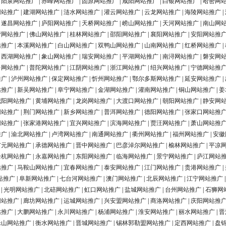
|
阳泉网站推广
|
赤峰网站推广
|
固原网站推广
|
咸阳网站推广
|
白银网站推广
|
哈密网
网站推广
|
建湖网站推广
|
涟水网站推广
|
灌云网站推广
|
云龙网站推广
|
海陵网站推广
|
|
遂昌网站推广
|
庐阳网站推广
|
天桥网站推广
|
崂山网站推广
|
天河网站推广
|
南山网
营网站推广
|
佛山网站推广
|
桂林网站推广
|
邵阳网站推广
|
襄阳网站推广
|
安阳网站推
站推广
|
本溪网站推广
|
白山网站推广
|
双鸭山网站推广
|
山南网站推广
|
红桥网站推广
|
|
西湖网站推广
|
象山网站推广
|
瑞安网站推广
|
平湖网站推广
|
南浔网站推广
|
磐安网
台网站推广
|
普陀网站推广
|
江阴网站推广
|
浙江网站推广
|
绍兴网站推广
|
宁德网站推
推广
|
泸州网站推广
|
保定网站推广
|
忻州网站推广
|
鄂尔多斯网站推广
|
延安网站推广
|
站推广
|
新吴网站推广
|
阜宁网站推广
|
金湖网站推广
|
灌南网站推广
|
铜山网站推广
|
姜
城阳网站推广
|
黄埔网站推广
|
龙岗网站推广
|
大渡口网站推广
|
朝阳网站推广
|
静安网
网站推广
|
荆门网站推广
|
新乡网站推广
|
普洱网站推广
|
德阳网站推广
|
张家口网站推
网站推广
|
张家港网站推广
|
宜兴网站推广
|
滨海网站推广
|
贾汪网站推广
|
萧山网站推
推广
|
渝北网站推广
|
卢湾网站推广
|
南通网站推广
|
衢州网站推广
|
福州网站推广
|
安徽
广元网站推广
|
承德网站推广
|
晋中网站推广
|
巴彦淖尔网站推广
|
榆林网站推广
|
平凉
余杭网站推广
|
永嘉网站推广
|
东阳网站推广
|
临海网站推广
|
景宁网站推广
|
庐江网站
站推广
|
马鞍山网站推广
|
宜春网站推广
|
泰安网站推广
|
江门网站推广
|
贵港网站推广
|
站推广
|
阜新网站推广
|
七台河网站推广
|
澳门网站推广
|
北辰网站推广
|
江宁网站推广
|
光明网站推广
|
北碚网站推广
|
虹口网站推广
|
盐城网站推广
|
台州网站推广
|
石狮网
网站推广
|
廊坊网站推广
|
运城网站推广
|
兴安盟网站推广
|
商洛网站推广
|
庆阳网站推
站推广
|
大鹏网站推广
|
永川网站推广
|
杨浦网站推广
|
淮安网站推广
|
丽水网站推广
|
晋
乐山网站推广
|
衡水网站推广
|
晋城网站推广
|
锡林郭勒盟网站推广
|
定西网站推广
|
盘