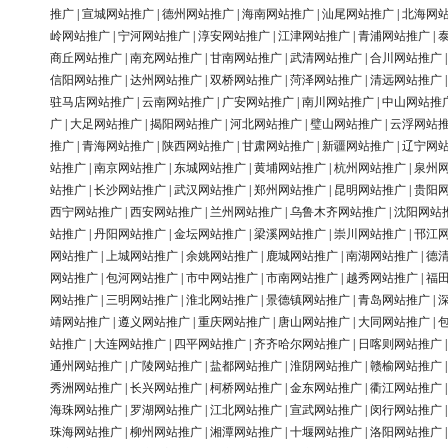
推广
|
宣城网站推广
|
德州网站推广
|
海南网站推广
|
汕尾网站推广
|
北海网
岭网站推广
|
宁河网站推广
|
淳安网站推广
|
江津网站推广
|
青浦网站推广
|
商丘网站推广
|
南充网站推广
|
甘南网站推广
|
武清网站推广
|
合川网站推广
信阳网站推广
|
达州网站推广
|
双桥网站推广
|
菏泽网站推广
|
清远网站推广
驻马店网站推广
|
云南网站推广
|
广安网站推广
|
南川网站推广
|
中山网站推
广
|
大足网站推广
|
揭阳网站推广
|
河北网站推广
|
璧山网站推广
|
云浮网站
推广
|
青海网站推广
|
陕西网站推广
|
甘肃网站推广
|
新疆网站推广
|
辽宁网
站推广
|
南京网站推广
|
东城网站推广
|
黄埔网站推广
|
杭州网站推广
|
泉州
站推广
|
长沙网站推广
|
武汉网站推广
|
郑州网站推广
|
昆明网站推广
|
贵阳
西宁网站推广
|
西安网站推广
|
兰州网站推广
|
乌鲁木齐网站推广
|
沈阳网站
站推广
|
丹阳网站推广
|
金坛网站推广
|
梁溪网站推广
|
崇川网站推广
|
邗江
网站推广
|
上城网站推广
|
余姚网站推广
|
鹿城网站推广
|
南湖网站推广
|
德
网站推广
|
包河网站推广
|
市中网站推广
|
市南网站推广
|
越秀网站推广
|
福
网站推广
|
三明网站推广
|
淮北网站推广
|
景德镇网站推广
|
青岛网站推广
|
靖网站推广
|
遵义网站推广
|
重庆网站推广
|
唐山网站推广
|
大同网站推广
|
站推广
|
大连网站推广
|
四平网站推广
|
齐齐哈尔网站推广
|
日喀则网站推广
通州网站推广
|
广陵网站推广
|
盐都网站推广
|
淮阴网站推广
|
赣榆网站推广
秀洲网站推广
|
长兴网站推广
|
柯桥网站推广
|
金东网站推广
|
衢江网站推广
海珠网站推广
|
罗湖网站推广
|
江北网站推广
|
宣武网站推广
|
闵行网站推广
珠海网站推广
|
柳州网站推广
|
湘潭网站推广
|
十堰网站推广
|
洛阳网站推广