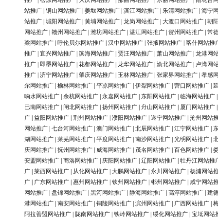
推广
|
松原网站推广
|
大庆网站推广
|
那曲网站推广
|
东丽网站推广
|
雨花台
站推广
|
铜山网站推广
|
姜堰网站推广
|
滨江网站推广
|
乐清网站推广
|
海宁
站推广
|
城阳网站推广
|
黄埔网站推广
|
龙岗网站推广
|
大渡口网站推广
|
朝
网站推广
|
赣州网站推广
|
潍坊网站推广
|
湛江网站推广
|
贺州网站推广
|
常
梁网站推广
|
呼伦贝尔网站推广
|
汉中网站推广
|
张掖网站推广
|
喀什网站推
推广
|
宜兴网站推广
|
滨海网站推广
|
贾汪网站推广
|
萧山网站推广
|
龙港网
推广
|
即墨网站推广
|
花都网站推广
|
龙华网站推广
|
渝北网站推广
|
卢湾网
推广
|
济宁网站推广
|
肇庆网站推广
|
玉林网站推广
|
张家界网站推广
|
孝感
尔网站推广
|
榆林网站推广
|
平凉网站推广
|
伊犁网站推广
|
营口网站推广
|
响水网站推广
|
余杭网站推广
|
永嘉网站推广
|
东阳网站推广
|
临海网站推广
巴南网站推广
|
闸北网站推广
|
扬州网站推广
|
舟山网站推广
|
厦门网站推广
广
|
益阳网站推广
|
荆州网站推广
|
濮阳网站推广
|
遂宁网站推广
|
沧州网站
网站推广
|
七台河网站推广
|
澳门网站推广
|
北辰网站推广
|
江宁网站推广
|
湖网站推广
|
莱芜网站推广
|
平度网站推广
|
南沙网站推广
|
光明网站推广
|
庆网站推广
|
抚州网站推广
|
威海网站推广
|
茂名网站推广
|
百色网站推广
|
安盟网站推广
|
商洛网站推广
|
庆阳网站推广
|
辽阳网站推广
|
牡丹江网站推
广
|
莱西网站推广
|
从化网站推广
|
大鹏网站推广
|
永川网站推广
|
杨浦网站
广
|
广东网站推广
|
惠州网站推广
|
钦州网站推广
|
郴州网站推广
|
咸宁网站
网站推广
|
盘锦网站推广
|
黑河网站推广
|
静海网站推广
|
高淳网站推广
|
建
港网站推广
|
南安网站推广
|
铜陵网站推广
|
滨州网站推广
|
广西网站推广
|
阿拉善盟网站推广
|
陇南网站推广
|
铁岭网站推广
|
绥化网站推广
|
宝坻网站