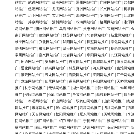
站推广
|
武进网站推广
|
滨湖网站推广
|
通州网站推广
|
广陵网站推广
|
盐都
站推广
|
慈溪网站推广
|
龙湾网站推广
|
秀洲网站推广
|
长兴网站推广
|
柯桥
站推广
|
历下网站推广
|
市北网站推广
|
海珠网站推广
|
罗湖网站推广
|
江北
站推广
|
萍乡网站推广
|
淄博网站推广
|
珠海网站推广
|
柳州网站推广
|
湘潭
岛网站推广
|
朔州网站推广
|
乌海网站推广
|
吴忠网站推广
|
宝鸡网站推广
|
南开网站推广
|
建邺网站推广
|
姑苏网站推广
|
句容网站推广
|
新北网站推广
睢宁网站推广
|
兴化网站推广
|
沭阳网站推广
|
拱墅网站推广
|
奉化网站推广
嵊泗网站推广
|
椒江网站推广
|
缙云网站推广
|
瑶海网站推广
|
槐荫网站推广
常州网站推广
|
嘉兴网站推广
|
龙岩网站推广
|
阜阳网站推广
|
九江网站推广
广
|
昭通网站推广
|
安顺网站推广
|
自贡网站推广
|
邯郸网站推广
|
阳泉网站
广
|
通化网站推广
|
鹤岗网站推广
|
林芝网站推广
|
河东网站推广
|
秦淮网站
广
|
灌云网站推广
|
云龙网站推广
|
海陵网站推广
|
泗阳网站推广
|
江干网站
广
|
龙游网站推广
|
仙居网站推广
|
遂昌网站推广
|
庐阳网站推广
|
天桥网站
推广
|
长宁网站推广
|
无锡网站推广
|
湖州网站推广
|
漳州网站推广
|
蚌埠网
推广
|
安阳网站推广
|
保山网站推广
|
毕节网站推广
|
攀枝花网站推广
|
邢台
站推广
|
本溪网站推广
|
白山网站推广
|
双鸭山网站推广
|
山南网站推广
|
红
网站推广
|
东海网站推广
|
泉山网站推广
|
高港网站推广
|
泗洪网站推广
|
西
网站推广
|
天台网站推广
|
松阳网站推广
|
肥东网站推广
|
历城网站推广
|
李
阴网站推广
|
浙江网站推广
|
绍兴网站推广
|
宁德网站推广
|
淮南网站推广
|
壁网站推广
|
丽江网站推广
|
铜仁网站推广
|
泸州网站推广
|
保定网站推广
|