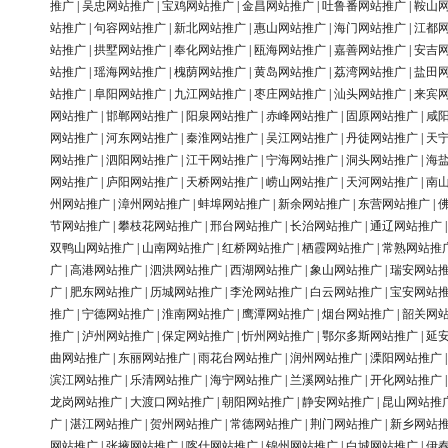
推广
|
吴忠网站推广
|
宝鸡网站推广
|
金昌网站推广
|
吐鲁番网站推广
|
鞍山
站推广
|
句容网站推广
|
新北网站推广
|
惠山网站推广
|
海门网站推广
|
江都
站推广
|
拱墅网站推广
|
奉化网站推广
|
瓯海网站推广
|
嘉善网站推广
|
安吉
站推广
|
瑶海网站推广
|
槐荫网站推广
|
黄岛网站推广
|
荔湾网站推广
|
盐田
站推广
|
阜阳网站推广
|
九江网站推广
|
枣庄网站推广
|
汕头网站推广
|
来宾
网站推广
|
邯郸网站推广
|
阳泉网站推广
|
赤峰网站推广
|
固原网站推广
|
咸
网站推广
|
河东网站推广
|
秦淮网站推广
|
吴江网站推广
|
丹徒网站推广
|
天
网站推广
|
泗阳网站推广
|
江干网站推广
|
宁海网站推广
|
洞头网站推广
|
海
网站推广
|
庐阳网站推广
|
天桥网站推广
|
崂山网站推广
|
天河网站推广
|
南
州网站推广
|
漳州网站推广
|
蚌埠网站推广
|
新余网站推广
|
东营网站推广
|
节网站推广
|
攀枝花网站推广
|
邢台网站推广
|
长治网站推广
|
通辽网站推广
双鸭山网站推广
|
山南网站推广
|
红桥网站推广
|
栖霞网站推广
|
常熟网站推
广
|
高港网站推广
|
泗洪网站推广
|
西湖网站推广
|
象山网站推广
|
瑞安网站
广
|
肥东网站推广
|
历城网站推广
|
李沧网站推广
|
白云网站推广
|
宝安网站
推广
|
宁德网站推广
|
淮南网站推广
|
鹰潭网站推广
|
烟台网站推广
|
韶关网
推广
|
泸州网站推广
|
保定网站推广
|
忻州网站推广
|
鄂尔多斯网站推广
|
延
曲网站推广
|
东丽网站推广
|
雨花台网站推广
|
润州网站推广
|
溧阳网站推广
滨江网站推广
|
乐清网站推广
|
海宁网站推广
|
兰溪网站推广
|
开化网站推广
龙岗网站推广
|
大渡口网站推广
|
朝阳网站推广
|
静安网站推广
|
昆山网站推
广
|
湛江网站推广
|
贺州网站推广
|
常德网站推广
|
荆门网站推广
|
新乡网站
网站推广
|
张掖网站推广
|
喀什网站推广
|
锦州网站推广
|
白城网站推广
|
伊