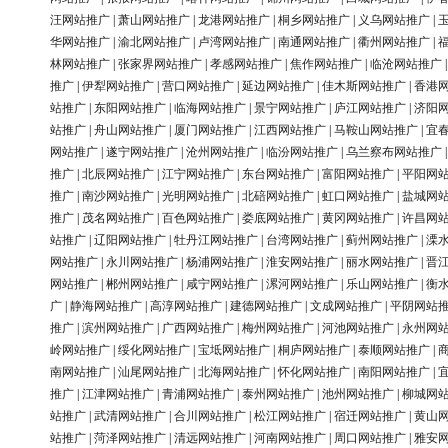
汪网站推广
|
萧山网站推广
|
龙港网站推广
|
桐乡网站推广
|
义乌网站推广
|
华网站推广
|
渝北网站推广
|
卢湾网站推广
|
南通网站推广
|
衢州网站推广
|
林网站推广
|
张家界网站推广
|
孝感网站推广
|
焦作网站推广
|
临沧网站推广
推广
|
伊犁网站推广
|
营口网站推广
|
延边网站推广
|
佳木斯网站推广
|
香港
站推广
|
东阳网站推广
|
临海网站推广
|
景宁网站推广
|
庐江网站推广
|
济阳
站推广
|
舟山网站推广
|
厦门网站推广
|
江西网站推广
|
马鞍山网站推广
|
宜
网站推广
|
遂宁网站推广
|
沧州网站推广
|
临汾网站推广
|
乌兰察布网站推广
推广
|
北辰网站推广
|
江宁网站推广
|
东台网站推广
|
富阳网站推广
|
平阳网
推广
|
南沙网站推广
|
光明网站推广
|
北碚网站推广
|
虹口网站推广
|
盐城网
推广
|
茂名网站推广
|
百色网站推广
|
娄底网站推广
|
黄冈网站推广
|
许昌网
站推广
|
辽阳网站推广
|
牡丹江网站推广
|
台湾网站推广
|
蓟州网站推广
|
溧
网站推广
|
永川网站推广
|
杨浦网站推广
|
淮安网站推广
|
丽水网站推广
|
晋
网站推广
|
郴州网站推广
|
咸宁网站推广
|
漯河网站推广
|
乐山网站推广
|
衡
广
|
静海网站推广
|
高淳网站推广
|
建德网站推广
|
文成网站推广
|
平阴网站
推广
|
滨州网站推广
|
广西网站推广
|
梅州网站推广
|
河池网站推广
|
永州网
岭网站推广
|
绥化网站推广
|
宝坻网站推广
|
桐庐网站推广
|
泰顺网站推广
|
南网站推广
|
汕尾网站推广
|
北海网站推广
|
怀化网站推广
|
南阳网站推广
|
推广
|
江津网站推广
|
青浦网站推广
|
泰州网站推广
|
池州网站推广
|
柳城网
站推广
|
武清网站推广
|
合川网站推广
|
松江网站推广
|
宿迁网站推广
|
黄山
站推广
|
菏泽网站推广
|
清远网站推广
|
河南网站推广
|
周口网站推广
|
雅安