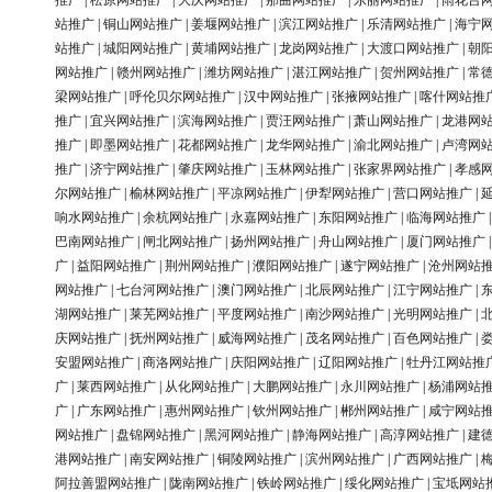
推广
|
松原网站推广
|
大庆网站推广
|
那曲网站推广
|
东丽网站推广
|
雨花台
站推广
|
铜山网站推广
|
姜堰网站推广
|
滨江网站推广
|
乐清网站推广
|
海宁
站推广
|
城阳网站推广
|
黄埔网站推广
|
龙岗网站推广
|
大渡口网站推广
|
朝
网站推广
|
赣州网站推广
|
潍坊网站推广
|
湛江网站推广
|
贺州网站推广
|
常
梁网站推广
|
呼伦贝尔网站推广
|
汉中网站推广
|
张掖网站推广
|
喀什网站推
推广
|
宜兴网站推广
|
滨海网站推广
|
贾汪网站推广
|
萧山网站推广
|
龙港网
推广
|
即墨网站推广
|
花都网站推广
|
龙华网站推广
|
渝北网站推广
|
卢湾网
推广
|
济宁网站推广
|
肇庆网站推广
|
玉林网站推广
|
张家界网站推广
|
孝感
尔网站推广
|
榆林网站推广
|
平凉网站推广
|
伊犁网站推广
|
营口网站推广
|
响水网站推广
|
余杭网站推广
|
永嘉网站推广
|
东阳网站推广
|
临海网站推广
巴南网站推广
|
闸北网站推广
|
扬州网站推广
|
舟山网站推广
|
厦门网站推广
广
|
益阳网站推广
|
荆州网站推广
|
濮阳网站推广
|
遂宁网站推广
|
沧州网站
网站推广
|
七台河网站推广
|
澳门网站推广
|
北辰网站推广
|
江宁网站推广
|
湖网站推广
|
莱芜网站推广
|
平度网站推广
|
南沙网站推广
|
光明网站推广
|
庆网站推广
|
抚州网站推广
|
威海网站推广
|
茂名网站推广
|
百色网站推广
|
安盟网站推广
|
商洛网站推广
|
庆阳网站推广
|
辽阳网站推广
|
牡丹江网站推
广
|
莱西网站推广
|
从化网站推广
|
大鹏网站推广
|
永川网站推广
|
杨浦网站
广
|
广东网站推广
|
惠州网站推广
|
钦州网站推广
|
郴州网站推广
|
咸宁网站
网站推广
|
盘锦网站推广
|
黑河网站推广
|
静海网站推广
|
高淳网站推广
|
建
港网站推广
|
南安网站推广
|
铜陵网站推广
|
滨州网站推广
|
广西网站推广
|
阿拉善盟网站推广
|
陇南网站推广
|
铁岭网站推广
|
绥化网站推广
|
宝坻网站