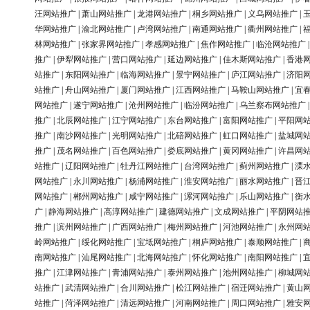
汪网站推广
|
萧山网站推广
|
龙港网站推广
|
桐乡网站推广
|
义乌网站推广
|
华网站推广
|
渝北网站推广
|
卢湾网站推广
|
南通网站推广
|
衢州网站推广
|
林网站推广
|
张家界网站推广
|
孝感网站推广
|
焦作网站推广
|
临沧网站推广
推广
|
伊犁网站推广
|
营口网站推广
|
延边网站推广
|
佳木斯网站推广
|
香港
站推广
|
东阳网站推广
|
临海网站推广
|
景宁网站推广
|
庐江网站推广
|
济阳
站推广
|
舟山网站推广
|
厦门网站推广
|
江西网站推广
|
马鞍山网站推广
|
宜
网站推广
|
遂宁网站推广
|
沧州网站推广
|
临汾网站推广
|
乌兰察布网站推广
推广
|
北辰网站推广
|
江宁网站推广
|
东台网站推广
|
富阳网站推广
|
平阳网
推广
|
南沙网站推广
|
光明网站推广
|
北碚网站推广
|
虹口网站推广
|
盐城网
推广
|
茂名网站推广
|
百色网站推广
|
娄底网站推广
|
黄冈网站推广
|
许昌网
站推广
|
辽阳网站推广
|
牡丹江网站推广
|
台湾网站推广
|
蓟州网站推广
|
溧
网站推广
|
永川网站推广
|
杨浦网站推广
|
淮安网站推广
|
丽水网站推广
|
晋
网站推广
|
郴州网站推广
|
咸宁网站推广
|
漯河网站推广
|
乐山网站推广
|
衡
广
|
静海网站推广
|
高淳网站推广
|
建德网站推广
|
文成网站推广
|
平阴网站
推广
|
滨州网站推广
|
广西网站推广
|
梅州网站推广
|
河池网站推广
|
永州网
岭网站推广
|
绥化网站推广
|
宝坻网站推广
|
桐庐网站推广
|
泰顺网站推广
|
南网站推广
|
汕尾网站推广
|
北海网站推广
|
怀化网站推广
|
南阳网站推广
|
推广
|
江津网站推广
|
青浦网站推广
|
泰州网站推广
|
池州网站推广
|
柳城网
站推广
|
武清网站推广
|
合川网站推广
|
松江网站推广
|
宿迁网站推广
|
黄山
站推广
|
菏泽网站推广
|
清远网站推广
|
河南网站推广
|
周口网站推广
|
雅安