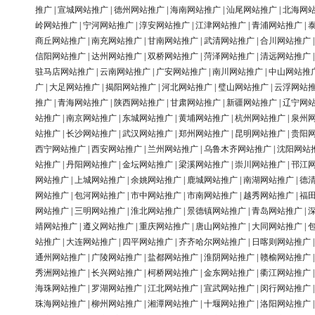
推广
|
宣城网站推广
|
德州网站推广
|
海南网站推广
|
汕尾网站推广
|
北海网
岭网站推广
|
宁河网站推广
|
淳安网站推广
|
江津网站推广
|
青浦网站推广
|
商丘网站推广
|
南充网站推广
|
甘南网站推广
|
武清网站推广
|
合川网站推广
信阳网站推广
|
达州网站推广
|
双桥网站推广
|
菏泽网站推广
|
清远网站推广
驻马店网站推广
|
云南网站推广
|
广安网站推广
|
南川网站推广
|
中山网站推
广
|
大足网站推广
|
揭阳网站推广
|
河北网站推广
|
璧山网站推广
|
云浮网站
推广
|
青海网站推广
|
陕西网站推广
|
甘肃网站推广
|
新疆网站推广
|
辽宁网
站推广
|
南京网站推广
|
东城网站推广
|
黄埔网站推广
|
杭州网站推广
|
泉州
站推广
|
长沙网站推广
|
武汉网站推广
|
郑州网站推广
|
昆明网站推广
|
贵阳
西宁网站推广
|
西安网站推广
|
兰州网站推广
|
乌鲁木齐网站推广
|
沈阳网站
站推广
|
丹阳网站推广
|
金坛网站推广
|
梁溪网站推广
|
崇川网站推广
|
邗江
网站推广
|
上城网站推广
|
余姚网站推广
|
鹿城网站推广
|
南湖网站推广
|
德
网站推广
|
包河网站推广
|
市中网站推广
|
市南网站推广
|
越秀网站推广
|
福
网站推广
|
三明网站推广
|
淮北网站推广
|
景德镇网站推广
|
青岛网站推广
|
靖网站推广
|
遵义网站推广
|
重庆网站推广
|
唐山网站推广
|
大同网站推广
|
站推广
|
大连网站推广
|
四平网站推广
|
齐齐哈尔网站推广
|
日喀则网站推广
通州网站推广
|
广陵网站推广
|
盐都网站推广
|
淮阴网站推广
|
赣榆网站推广
秀洲网站推广
|
长兴网站推广
|
柯桥网站推广
|
金东网站推广
|
衢江网站推广
海珠网站推广
|
罗湖网站推广
|
江北网站推广
|
宣武网站推广
|
闵行网站推广
珠海网站推广
|
柳州网站推广
|
湘潭网站推广
|
十堰网站推广
|
洛阳网站推广