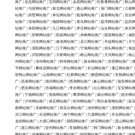
推广
|
吴忠网站推广
|
宝鸡网站推广
|
金昌网站推广
|
吐鲁番网站推广
|
鞍山
站推广
|
句容网站推广
|
新北网站推广
|
惠山网站推广
|
海门网站推广
|
江都
站推广
|
拱墅网站推广
|
奉化网站推广
|
瓯海网站推广
|
嘉善网站推广
|
安吉
站推广
|
瑶海网站推广
|
槐荫网站推广
|
黄岛网站推广
|
荔湾网站推广
|
盐田
站推广
|
阜阳网站推广
|
九江网站推广
|
枣庄网站推广
|
汕头网站推广
|
来宾
网站推广
|
邯郸网站推广
|
阳泉网站推广
|
赤峰网站推广
|
固原网站推广
|
咸
网站推广
|
河东网站推广
|
秦淮网站推广
|
吴江网站推广
|
丹徒网站推广
|
天
网站推广
|
泗阳网站推广
|
江干网站推广
|
宁海网站推广
|
洞头网站推广
|
海
网站推广
|
庐阳网站推广
|
天桥网站推广
|
崂山网站推广
|
天河网站推广
|
南
州网站推广
|
漳州网站推广
|
蚌埠网站推广
|
新余网站推广
|
东营网站推广
|
节网站推广
|
攀枝花网站推广
|
邢台网站推广
|
长治网站推广
|
通辽网站推广
双鸭山网站推广
|
山南网站推广
|
红桥网站推广
|
栖霞网站推广
|
常熟网站推
广
|
高港网站推广
|
泗洪网站推广
|
西湖网站推广
|
象山网站推广
|
瑞安网站
广
|
肥东网站推广
|
历城网站推广
|
李沧网站推广
|
白云网站推广
|
宝安网站
推广
|
宁德网站推广
|
淮南网站推广
|
鹰潭网站推广
|
烟台网站推广
|
韶关网
推广
|
泸州网站推广
|
保定网站推广
|
忻州网站推广
|
鄂尔多斯网站推广
|
延
曲网站推广
|
东丽网站推广
|
雨花台网站推广
|
润州网站推广
|
溧阳网站推广
滨江网站推广
|
乐清网站推广
|
海宁网站推广
|
兰溪网站推广
|
开化网站推广
龙岗网站推广
|
大渡口网站推广
|
朝阳网站推广
|
静安网站推广
|
昆山网站推
广
|
湛江网站推广
|
贺州网站推广
|
常德网站推广
|
荆门网站推广
|
新乡网站
网站推广
|
张掖网站推广
|
喀什网站推广
|
锦州网站推广
|
白城网站推广
|
伊