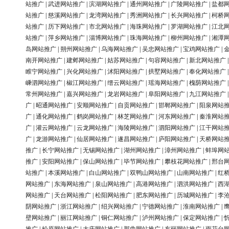
站推广
|
武进网站推广
|
滨湖网站推广
|
通州网站推广
|
广陵网站推广
|
盐都
站推广
|
慈溪网站推广
|
龙湾网站推广
|
秀洲网站推广
|
长兴网站推广
|
柯桥
站推广
|
历下网站推广
|
市北网站推广
|
海珠网站推广
|
罗湖网站推广
|
江北
站推广
|
萍乡网站推广
|
淄博网站推广
|
珠海网站推广
|
柳州网站推广
|
湘潭
岛网站推广
|
朔州网站推广
|
乌海网站推广
|
吴忠网站推广
|
宝鸡网站推广
|
南开网站推广
|
建邺网站推广
|
姑苏网站推广
|
句容网站推广
|
新北网站推广
睢宁网站推广
|
兴化网站推广
|
沭阳网站推广
|
拱墅网站推广
|
奉化网站推广
嵊泗网站推广
|
椒江网站推广
|
缙云网站推广
|
瑶海网站推广
|
槐荫网站推广
常州网站推广
|
嘉兴网站推广
|
龙岩网站推广
|
阜阳网站推广
|
九江网站推广
广
|
昭通网站推广
|
安顺网站推广
|
自贡网站推广
|
邯郸网站推广
|
阳泉网站
广
|
通化网站推广
|
鹤岗网站推广
|
林芝网站推广
|
河东网站推广
|
秦淮网站
广
|
灌云网站推广
|
云龙网站推广
|
海陵网站推广
|
泗阳网站推广
|
江干网站
广
|
龙游网站推广
|
仙居网站推广
|
遂昌网站推广
|
庐阳网站推广
|
天桥网站
推广
|
长宁网站推广
|
无锡网站推广
|
湖州网站推广
|
漳州网站推广
|
蚌埠网
推广
|
安阳网站推广
|
保山网站推广
|
毕节网站推广
|
攀枝花网站推广
|
邢台
站推广
|
本溪网站推广
|
白山网站推广
|
双鸭山网站推广
|
山南网站推广
|
红
网站推广
|
东海网站推广
|
泉山网站推广
|
高港网站推广
|
泗洪网站推广
|
西
网站推广
|
天台网站推广
|
松阳网站推广
|
肥东网站推广
|
历城网站推广
|
李
阴网站推广
|
浙江网站推广
|
绍兴网站推广
|
宁德网站推广
|
淮南网站推广
|
壁网站推广
|
丽江网站推广
|
铜仁网站推广
|
泸州网站推广
|
保定网站推广
|