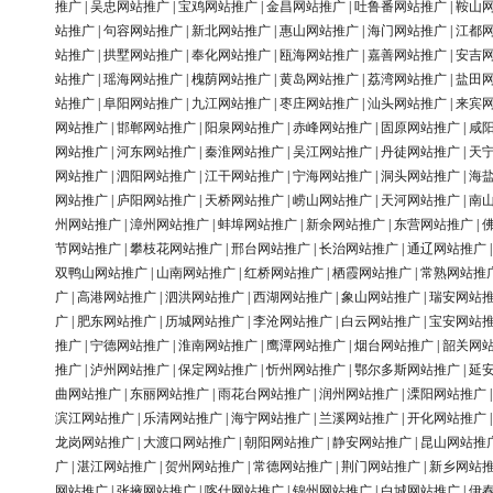
推广
|
吴忠网站推广
|
宝鸡网站推广
|
金昌网站推广
|
吐鲁番网站推广
|
鞍山
站推广
|
句容网站推广
|
新北网站推广
|
惠山网站推广
|
海门网站推广
|
江都
站推广
|
拱墅网站推广
|
奉化网站推广
|
瓯海网站推广
|
嘉善网站推广
|
安吉
站推广
|
瑶海网站推广
|
槐荫网站推广
|
黄岛网站推广
|
荔湾网站推广
|
盐田
站推广
|
阜阳网站推广
|
九江网站推广
|
枣庄网站推广
|
汕头网站推广
|
来宾
网站推广
|
邯郸网站推广
|
阳泉网站推广
|
赤峰网站推广
|
固原网站推广
|
咸
网站推广
|
河东网站推广
|
秦淮网站推广
|
吴江网站推广
|
丹徒网站推广
|
天
网站推广
|
泗阳网站推广
|
江干网站推广
|
宁海网站推广
|
洞头网站推广
|
海
网站推广
|
庐阳网站推广
|
天桥网站推广
|
崂山网站推广
|
天河网站推广
|
南
州网站推广
|
漳州网站推广
|
蚌埠网站推广
|
新余网站推广
|
东营网站推广
|
节网站推广
|
攀枝花网站推广
|
邢台网站推广
|
长治网站推广
|
通辽网站推广
双鸭山网站推广
|
山南网站推广
|
红桥网站推广
|
栖霞网站推广
|
常熟网站推
广
|
高港网站推广
|
泗洪网站推广
|
西湖网站推广
|
象山网站推广
|
瑞安网站
广
|
肥东网站推广
|
历城网站推广
|
李沧网站推广
|
白云网站推广
|
宝安网站
推广
|
宁德网站推广
|
淮南网站推广
|
鹰潭网站推广
|
烟台网站推广
|
韶关网
推广
|
泸州网站推广
|
保定网站推广
|
忻州网站推广
|
鄂尔多斯网站推广
|
延
曲网站推广
|
东丽网站推广
|
雨花台网站推广
|
润州网站推广
|
溧阳网站推广
滨江网站推广
|
乐清网站推广
|
海宁网站推广
|
兰溪网站推广
|
开化网站推广
龙岗网站推广
|
大渡口网站推广
|
朝阳网站推广
|
静安网站推广
|
昆山网站推
广
|
湛江网站推广
|
贺州网站推广
|
常德网站推广
|
荆门网站推广
|
新乡网站
网站推广
|
张掖网站推广
|
喀什网站推广
|
锦州网站推广
|
白城网站推广
|
伊