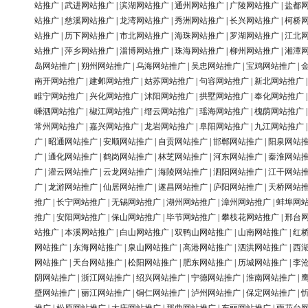
站推广
|
武进网站推广
|
滨湖网站推广
|
通州网站推广
|
广陵网站推广
|
盐都
站推广
|
慈溪网站推广
|
龙湾网站推广
|
秀洲网站推广
|
长兴网站推广
|
柯桥
站推广
|
历下网站推广
|
市北网站推广
|
海珠网站推广
|
罗湖网站推广
|
江北
站推广
|
萍乡网站推广
|
淄博网站推广
|
珠海网站推广
|
柳州网站推广
|
湘潭
岛网站推广
|
朔州网站推广
|
乌海网站推广
|
吴忠网站推广
|
宝鸡网站推广
|
南开网站推广
|
建邺网站推广
|
姑苏网站推广
|
句容网站推广
|
新北网站推广
睢宁网站推广
|
兴化网站推广
|
沭阳网站推广
|
拱墅网站推广
|
奉化网站推广
嵊泗网站推广
|
椒江网站推广
|
缙云网站推广
|
瑶海网站推广
|
槐荫网站推广
常州网站推广
|
嘉兴网站推广
|
龙岩网站推广
|
阜阳网站推广
|
九江网站推广
广
|
昭通网站推广
|
安顺网站推广
|
自贡网站推广
|
邯郸网站推广
|
阳泉网站
广
|
通化网站推广
|
鹤岗网站推广
|
林芝网站推广
|
河东网站推广
|
秦淮网站
广
|
灌云网站推广
|
云龙网站推广
|
海陵网站推广
|
泗阳网站推广
|
江干网站
广
|
龙游网站推广
|
仙居网站推广
|
遂昌网站推广
|
庐阳网站推广
|
天桥网站
推广
|
长宁网站推广
|
无锡网站推广
|
湖州网站推广
|
漳州网站推广
|
蚌埠网
推广
|
安阳网站推广
|
保山网站推广
|
毕节网站推广
|
攀枝花网站推广
|
邢台
站推广
|
本溪网站推广
|
白山网站推广
|
双鸭山网站推广
|
山南网站推广
|
红
网站推广
|
东海网站推广
|
泉山网站推广
|
高港网站推广
|
泗洪网站推广
|
西
网站推广
|
天台网站推广
|
松阳网站推广
|
肥东网站推广
|
历城网站推广
|
李
阴网站推广
|
浙江网站推广
|
绍兴网站推广
|
宁德网站推广
|
淮南网站推广
|
壁网站推广
|
丽江网站推广
|
铜仁网站推广
|
泸州网站推广
|
保定网站推广
|