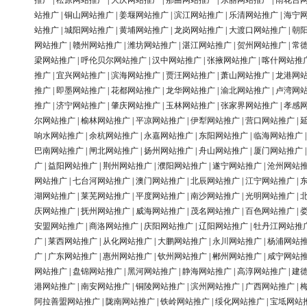
推广
|
松原网站推广
|
大庆网站推广
|
那曲网站推广
|
东丽网站推广
|
雨花台
站推广
|
铜山网站推广
|
姜堰网站推广
|
滨江网站推广
|
乐清网站推广
|
海宁
站推广
|
城阳网站推广
|
黄埔网站推广
|
龙岗网站推广
|
大渡口网站推广
|
朝
网站推广
|
赣州网站推广
|
潍坊网站推广
|
湛江网站推广
|
贺州网站推广
|
常
梁网站推广
|
呼伦贝尔网站推广
|
汉中网站推广
|
张掖网站推广
|
喀什网站推
推广
|
宜兴网站推广
|
滨海网站推广
|
贾汪网站推广
|
萧山网站推广
|
龙港网
推广
|
即墨网站推广
|
花都网站推广
|
龙华网站推广
|
渝北网站推广
|
卢湾网
推广
|
济宁网站推广
|
肇庆网站推广
|
玉林网站推广
|
张家界网站推广
|
孝感
尔网站推广
|
榆林网站推广
|
平凉网站推广
|
伊犁网站推广
|
营口网站推广
|
响水网站推广
|
余杭网站推广
|
永嘉网站推广
|
东阳网站推广
|
临海网站推广
巴南网站推广
|
闸北网站推广
|
扬州网站推广
|
舟山网站推广
|
厦门网站推广
广
|
益阳网站推广
|
荆州网站推广
|
濮阳网站推广
|
遂宁网站推广
|
沧州网站
网站推广
|
七台河网站推广
|
澳门网站推广
|
北辰网站推广
|
江宁网站推广
|
湖网站推广
|
莱芜网站推广
|
平度网站推广
|
南沙网站推广
|
光明网站推广
|
庆网站推广
|
抚州网站推广
|
威海网站推广
|
茂名网站推广
|
百色网站推广
|
安盟网站推广
|
商洛网站推广
|
庆阳网站推广
|
辽阳网站推广
|
牡丹江网站推
广
|
莱西网站推广
|
从化网站推广
|
大鹏网站推广
|
永川网站推广
|
杨浦网站
广
|
广东网站推广
|
惠州网站推广
|
钦州网站推广
|
郴州网站推广
|
咸宁网站
网站推广
|
盘锦网站推广
|
黑河网站推广
|
静海网站推广
|
高淳网站推广
|
建
港网站推广
|
南安网站推广
|
铜陵网站推广
|
滨州网站推广
|
广西网站推广
|
阿拉善盟网站推广
|
陇南网站推广
|
铁岭网站推广
|
绥化网站推广
|
宝坻网站