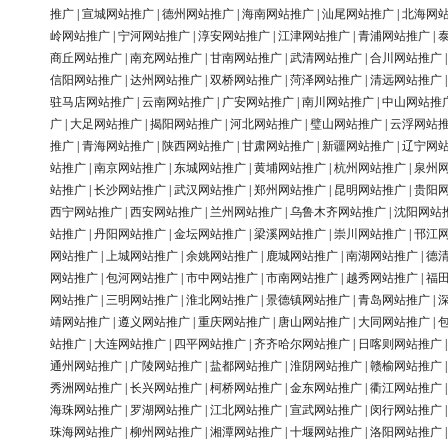
推广
|
宣城网站推广
|
德州网站推广
|
海南网站推广
|
汕尾网站推广
|
北海网
岭网站推广
|
宁河网站推广
|
淳安网站推广
|
江津网站推广
|
青浦网站推广
|
商丘网站推广
|
南充网站推广
|
甘南网站推广
|
武清网站推广
|
合川网站推广
信阳网站推广
|
达州网站推广
|
双桥网站推广
|
菏泽网站推广
|
清远网站推广
驻马店网站推广
|
云南网站推广
|
广安网站推广
|
南川网站推广
|
中山网站推
广
|
大足网站推广
|
揭阳网站推广
|
河北网站推广
|
璧山网站推广
|
云浮网站
推广
|
青海网站推广
|
陕西网站推广
|
甘肃网站推广
|
新疆网站推广
|
辽宁网
站推广
|
南京网站推广
|
东城网站推广
|
黄埔网站推广
|
杭州网站推广
|
泉州
站推广
|
长沙网站推广
|
武汉网站推广
|
郑州网站推广
|
昆明网站推广
|
贵阳
西宁网站推广
|
西安网站推广
|
兰州网站推广
|
乌鲁木齐网站推广
|
沈阳网站
站推广
|
丹阳网站推广
|
金坛网站推广
|
梁溪网站推广
|
崇川网站推广
|
邗江
网站推广
|
上城网站推广
|
余姚网站推广
|
鹿城网站推广
|
南湖网站推广
|
德
网站推广
|
包河网站推广
|
市中网站推广
|
市南网站推广
|
越秀网站推广
|
福
网站推广
|
三明网站推广
|
淮北网站推广
|
景德镇网站推广
|
青岛网站推广
|
靖网站推广
|
遵义网站推广
|
重庆网站推广
|
唐山网站推广
|
大同网站推广
|
站推广
|
大连网站推广
|
四平网站推广
|
齐齐哈尔网站推广
|
日喀则网站推广
通州网站推广
|
广陵网站推广
|
盐都网站推广
|
淮阴网站推广
|
赣榆网站推广
秀洲网站推广
|
长兴网站推广
|
柯桥网站推广
|
金东网站推广
|
衢江网站推广
海珠网站推广
|
罗湖网站推广
|
江北网站推广
|
宣武网站推广
|
闵行网站推广
珠海网站推广
|
柳州网站推广
|
湘潭网站推广
|
十堰网站推广
|
洛阳网站推广