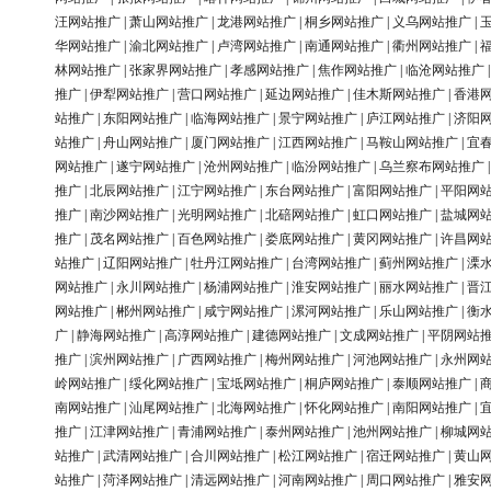
汪网站推广
|
萧山网站推广
|
龙港网站推广
|
桐乡网站推广
|
义乌网站推广
|
华网站推广
|
渝北网站推广
|
卢湾网站推广
|
南通网站推广
|
衢州网站推广
|
林网站推广
|
张家界网站推广
|
孝感网站推广
|
焦作网站推广
|
临沧网站推广
推广
|
伊犁网站推广
|
营口网站推广
|
延边网站推广
|
佳木斯网站推广
|
香港
站推广
|
东阳网站推广
|
临海网站推广
|
景宁网站推广
|
庐江网站推广
|
济阳
站推广
|
舟山网站推广
|
厦门网站推广
|
江西网站推广
|
马鞍山网站推广
|
宜
网站推广
|
遂宁网站推广
|
沧州网站推广
|
临汾网站推广
|
乌兰察布网站推广
推广
|
北辰网站推广
|
江宁网站推广
|
东台网站推广
|
富阳网站推广
|
平阳网
推广
|
南沙网站推广
|
光明网站推广
|
北碚网站推广
|
虹口网站推广
|
盐城网
推广
|
茂名网站推广
|
百色网站推广
|
娄底网站推广
|
黄冈网站推广
|
许昌网
站推广
|
辽阳网站推广
|
牡丹江网站推广
|
台湾网站推广
|
蓟州网站推广
|
溧
网站推广
|
永川网站推广
|
杨浦网站推广
|
淮安网站推广
|
丽水网站推广
|
晋
网站推广
|
郴州网站推广
|
咸宁网站推广
|
漯河网站推广
|
乐山网站推广
|
衡
广
|
静海网站推广
|
高淳网站推广
|
建德网站推广
|
文成网站推广
|
平阴网站
推广
|
滨州网站推广
|
广西网站推广
|
梅州网站推广
|
河池网站推广
|
永州网
岭网站推广
|
绥化网站推广
|
宝坻网站推广
|
桐庐网站推广
|
泰顺网站推广
|
南网站推广
|
汕尾网站推广
|
北海网站推广
|
怀化网站推广
|
南阳网站推广
|
推广
|
江津网站推广
|
青浦网站推广
|
泰州网站推广
|
池州网站推广
|
柳城网
站推广
|
武清网站推广
|
合川网站推广
|
松江网站推广
|
宿迁网站推广
|
黄山
站推广
|
菏泽网站推广
|
清远网站推广
|
河南网站推广
|
周口网站推广
|
雅安