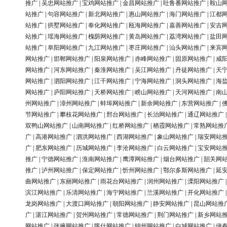
推广
|
吴忠网站推广
|
宝鸡网站推广
|
金昌网站推广
|
吐鲁番网站推广
|
鞍山
站推广
|
句容网站推广
|
新北网站推广
|
惠山网站推广
|
海门网站推广
|
江都
站推广
|
拱墅网站推广
|
奉化网站推广
|
瓯海网站推广
|
嘉善网站推广
|
安吉
站推广
|
瑶海网站推广
|
槐荫网站推广
|
黄岛网站推广
|
荔湾网站推广
|
盐田
站推广
|
阜阳网站推广
|
九江网站推广
|
枣庄网站推广
|
汕头网站推广
|
来宾
网站推广
|
邯郸网站推广
|
阳泉网站推广
|
赤峰网站推广
|
固原网站推广
|
咸
网站推广
|
河东网站推广
|
秦淮网站推广
|
吴江网站推广
|
丹徒网站推广
|
天
网站推广
|
泗阳网站推广
|
江干网站推广
|
宁海网站推广
|
洞头网站推广
|
海
网站推广
|
庐阳网站推广
|
天桥网站推广
|
崂山网站推广
|
天河网站推广
|
南
州网站推广
|
漳州网站推广
|
蚌埠网站推广
|
新余网站推广
|
东营网站推广
|
节网站推广
|
攀枝花网站推广
|
邢台网站推广
|
长治网站推广
|
通辽网站推广
双鸭山网站推广
|
山南网站推广
|
红桥网站推广
|
栖霞网站推广
|
常熟网站推
广
|
高港网站推广
|
泗洪网站推广
|
西湖网站推广
|
象山网站推广
|
瑞安网站
广
|
肥东网站推广
|
历城网站推广
|
李沧网站推广
|
白云网站推广
|
宝安网站
推广
|
宁德网站推广
|
淮南网站推广
|
鹰潭网站推广
|
烟台网站推广
|
韶关网
推广
|
泸州网站推广
|
保定网站推广
|
忻州网站推广
|
鄂尔多斯网站推广
|
延
曲网站推广
|
东丽网站推广
|
雨花台网站推广
|
润州网站推广
|
溧阳网站推广
滨江网站推广
|
乐清网站推广
|
海宁网站推广
|
兰溪网站推广
|
开化网站推广
龙岗网站推广
|
大渡口网站推广
|
朝阳网站推广
|
静安网站推广
|
昆山网站推
广
|
湛江网站推广
|
贺州网站推广
|
常德网站推广
|
荆门网站推广
|
新乡网站
网站推广
|
张掖网站推广
|
喀什网站推广
|
锦州网站推广
|
白城网站推广
|
伊