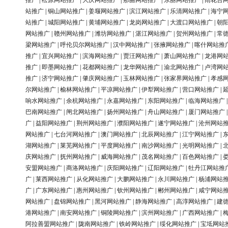
推广
|
松原网站推广
|
大庆网站推广
|
那曲网站推广
|
东丽网站推广
|
雨花台
站推广
|
铜山网站推广
|
姜堰网站推广
|
滨江网站推广
|
乐清网站推广
|
海宁
站推广
|
城阳网站推广
|
黄埔网站推广
|
龙岗网站推广
|
大渡口网站推广
|
朝
网站推广
|
赣州网站推广
|
潍坊网站推广
|
湛江网站推广
|
贺州网站推广
|
常
梁网站推广
|
呼伦贝尔网站推广
|
汉中网站推广
|
张掖网站推广
|
喀什网站推
推广
|
宜兴网站推广
|
滨海网站推广
|
贾汪网站推广
|
萧山网站推广
|
龙港网
推广
|
即墨网站推广
|
花都网站推广
|
龙华网站推广
|
渝北网站推广
|
卢湾网
推广
|
济宁网站推广
|
肇庆网站推广
|
玉林网站推广
|
张家界网站推广
|
孝感
尔网站推广
|
榆林网站推广
|
平凉网站推广
|
伊犁网站推广
|
营口网站推广
|
响水网站推广
|
余杭网站推广
|
永嘉网站推广
|
东阳网站推广
|
临海网站推广
巴南网站推广
|
闸北网站推广
|
扬州网站推广
|
舟山网站推广
|
厦门网站推广
广
|
益阳网站推广
|
荆州网站推广
|
濮阳网站推广
|
遂宁网站推广
|
沧州网站
网站推广
|
七台河网站推广
|
澳门网站推广
|
北辰网站推广
|
江宁网站推广
|
湖网站推广
|
莱芜网站推广
|
平度网站推广
|
南沙网站推广
|
光明网站推广
|
庆网站推广
|
抚州网站推广
|
威海网站推广
|
茂名网站推广
|
百色网站推广
|
安盟网站推广
|
商洛网站推广
|
庆阳网站推广
|
辽阳网站推广
|
牡丹江网站推
广
|
莱西网站推广
|
从化网站推广
|
大鹏网站推广
|
永川网站推广
|
杨浦网站
广
|
广东网站推广
|
惠州网站推广
|
钦州网站推广
|
郴州网站推广
|
咸宁网站
网站推广
|
盘锦网站推广
|
黑河网站推广
|
静海网站推广
|
高淳网站推广
|
建
港网站推广
|
南安网站推广
|
铜陵网站推广
|
滨州网站推广
|
广西网站推广
|
阿拉善盟网站推广
|
陇南网站推广
|
铁岭网站推广
|
绥化网站推广
|
宝坻网站