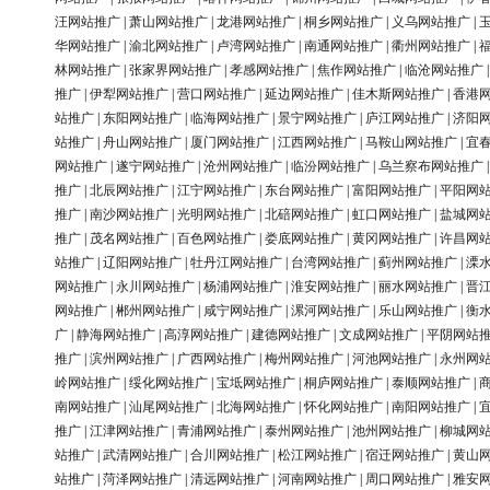
汪网站推广
|
萧山网站推广
|
龙港网站推广
|
桐乡网站推广
|
义乌网站推广
|
华网站推广
|
渝北网站推广
|
卢湾网站推广
|
南通网站推广
|
衢州网站推广
|
林网站推广
|
张家界网站推广
|
孝感网站推广
|
焦作网站推广
|
临沧网站推广
推广
|
伊犁网站推广
|
营口网站推广
|
延边网站推广
|
佳木斯网站推广
|
香港
站推广
|
东阳网站推广
|
临海网站推广
|
景宁网站推广
|
庐江网站推广
|
济阳
站推广
|
舟山网站推广
|
厦门网站推广
|
江西网站推广
|
马鞍山网站推广
|
宜
网站推广
|
遂宁网站推广
|
沧州网站推广
|
临汾网站推广
|
乌兰察布网站推广
推广
|
北辰网站推广
|
江宁网站推广
|
东台网站推广
|
富阳网站推广
|
平阳网
推广
|
南沙网站推广
|
光明网站推广
|
北碚网站推广
|
虹口网站推广
|
盐城网
推广
|
茂名网站推广
|
百色网站推广
|
娄底网站推广
|
黄冈网站推广
|
许昌网
站推广
|
辽阳网站推广
|
牡丹江网站推广
|
台湾网站推广
|
蓟州网站推广
|
溧
网站推广
|
永川网站推广
|
杨浦网站推广
|
淮安网站推广
|
丽水网站推广
|
晋
网站推广
|
郴州网站推广
|
咸宁网站推广
|
漯河网站推广
|
乐山网站推广
|
衡
广
|
静海网站推广
|
高淳网站推广
|
建德网站推广
|
文成网站推广
|
平阴网站
推广
|
滨州网站推广
|
广西网站推广
|
梅州网站推广
|
河池网站推广
|
永州网
岭网站推广
|
绥化网站推广
|
宝坻网站推广
|
桐庐网站推广
|
泰顺网站推广
|
南网站推广
|
汕尾网站推广
|
北海网站推广
|
怀化网站推广
|
南阳网站推广
|
推广
|
江津网站推广
|
青浦网站推广
|
泰州网站推广
|
池州网站推广
|
柳城网
站推广
|
武清网站推广
|
合川网站推广
|
松江网站推广
|
宿迁网站推广
|
黄山
站推广
|
菏泽网站推广
|
清远网站推广
|
河南网站推广
|
周口网站推广
|
雅安