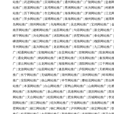
站推广
|
武进网站推广
|
滨湖网站推广
|
通州网站推广
|
广陵网站推广
|
盐都
站推广
|
慈溪网站推广
|
龙湾网站推广
|
秀洲网站推广
|
长兴网站推广
|
柯桥
站推广
|
历下网站推广
|
市北网站推广
|
海珠网站推广
|
罗湖网站推广
|
江北
站推广
|
萍乡网站推广
|
淄博网站推广
|
珠海网站推广
|
柳州网站推广
|
湘潭
岛网站推广
|
朔州网站推广
|
乌海网站推广
|
吴忠网站推广
|
宝鸡网站推广
|
南开网站推广
|
建邺网站推广
|
姑苏网站推广
|
句容网站推广
|
新北网站推广
睢宁网站推广
|
兴化网站推广
|
沭阳网站推广
|
拱墅网站推广
|
奉化网站推广
嵊泗网站推广
|
椒江网站推广
|
缙云网站推广
|
瑶海网站推广
|
槐荫网站推广
常州网站推广
|
嘉兴网站推广
|
龙岩网站推广
|
阜阳网站推广
|
九江网站推广
广
|
昭通网站推广
|
安顺网站推广
|
自贡网站推广
|
邯郸网站推广
|
阳泉网站
广
|
通化网站推广
|
鹤岗网站推广
|
林芝网站推广
|
河东网站推广
|
秦淮网站
广
|
灌云网站推广
|
云龙网站推广
|
海陵网站推广
|
泗阳网站推广
|
江干网站
广
|
龙游网站推广
|
仙居网站推广
|
遂昌网站推广
|
庐阳网站推广
|
天桥网站
推广
|
长宁网站推广
|
无锡网站推广
|
湖州网站推广
|
漳州网站推广
|
蚌埠网
推广
|
安阳网站推广
|
保山网站推广
|
毕节网站推广
|
攀枝花网站推广
|
邢台
站推广
|
本溪网站推广
|
白山网站推广
|
双鸭山网站推广
|
山南网站推广
|
红
网站推广
|
东海网站推广
|
泉山网站推广
|
高港网站推广
|
泗洪网站推广
|
西
网站推广
|
天台网站推广
|
松阳网站推广
|
肥东网站推广
|
历城网站推广
|
李
阴网站推广
|
浙江网站推广
|
绍兴网站推广
|
宁德网站推广
|
淮南网站推广
|
壁网站推广
|
丽江网站推广
|
铜仁网站推广
|
泸州网站推广
|
保定网站推广
|