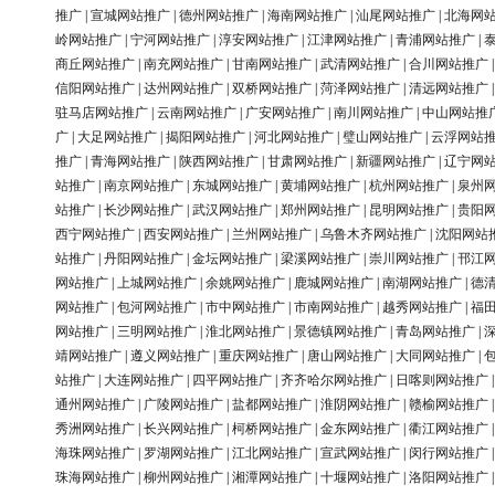
推广
|
宣城网站推广
|
德州网站推广
|
海南网站推广
|
汕尾网站推广
|
北海网
岭网站推广
|
宁河网站推广
|
淳安网站推广
|
江津网站推广
|
青浦网站推广
|
商丘网站推广
|
南充网站推广
|
甘南网站推广
|
武清网站推广
|
合川网站推广
信阳网站推广
|
达州网站推广
|
双桥网站推广
|
菏泽网站推广
|
清远网站推广
驻马店网站推广
|
云南网站推广
|
广安网站推广
|
南川网站推广
|
中山网站推
广
|
大足网站推广
|
揭阳网站推广
|
河北网站推广
|
璧山网站推广
|
云浮网站
推广
|
青海网站推广
|
陕西网站推广
|
甘肃网站推广
|
新疆网站推广
|
辽宁网
站推广
|
南京网站推广
|
东城网站推广
|
黄埔网站推广
|
杭州网站推广
|
泉州
站推广
|
长沙网站推广
|
武汉网站推广
|
郑州网站推广
|
昆明网站推广
|
贵阳
西宁网站推广
|
西安网站推广
|
兰州网站推广
|
乌鲁木齐网站推广
|
沈阳网站
站推广
|
丹阳网站推广
|
金坛网站推广
|
梁溪网站推广
|
崇川网站推广
|
邗江
网站推广
|
上城网站推广
|
余姚网站推广
|
鹿城网站推广
|
南湖网站推广
|
德
网站推广
|
包河网站推广
|
市中网站推广
|
市南网站推广
|
越秀网站推广
|
福
网站推广
|
三明网站推广
|
淮北网站推广
|
景德镇网站推广
|
青岛网站推广
|
靖网站推广
|
遵义网站推广
|
重庆网站推广
|
唐山网站推广
|
大同网站推广
|
站推广
|
大连网站推广
|
四平网站推广
|
齐齐哈尔网站推广
|
日喀则网站推广
通州网站推广
|
广陵网站推广
|
盐都网站推广
|
淮阴网站推广
|
赣榆网站推广
秀洲网站推广
|
长兴网站推广
|
柯桥网站推广
|
金东网站推广
|
衢江网站推广
海珠网站推广
|
罗湖网站推广
|
江北网站推广
|
宣武网站推广
|
闵行网站推广
珠海网站推广
|
柳州网站推广
|
湘潭网站推广
|
十堰网站推广
|
洛阳网站推广