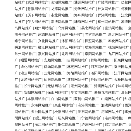
站推广
|
武进网站推广
|
滨湖网站推广
|
通州网站推广
|
广陵网站推广
|
盐都
站推广
|
慈溪网站推广
|
龙湾网站推广
|
秀洲网站推广
|
长兴网站推广
|
柯桥
站推广
|
历下网站推广
|
市北网站推广
|
海珠网站推广
|
罗湖网站推广
|
江北
站推广
|
萍乡网站推广
|
淄博网站推广
|
珠海网站推广
|
柳州网站推广
|
湘潭
岛网站推广
|
朔州网站推广
|
乌海网站推广
|
吴忠网站推广
|
宝鸡网站推广
|
南开网站推广
|
建邺网站推广
|
姑苏网站推广
|
句容网站推广
|
新北网站推广
睢宁网站推广
|
兴化网站推广
|
沭阳网站推广
|
拱墅网站推广
|
奉化网站推广
嵊泗网站推广
|
椒江网站推广
|
缙云网站推广
|
瑶海网站推广
|
槐荫网站推广
常州网站推广
|
嘉兴网站推广
|
龙岩网站推广
|
阜阳网站推广
|
九江网站推广
广
|
昭通网站推广
|
安顺网站推广
|
自贡网站推广
|
邯郸网站推广
|
阳泉网站
广
|
通化网站推广
|
鹤岗网站推广
|
林芝网站推广
|
河东网站推广
|
秦淮网站
广
|
灌云网站推广
|
云龙网站推广
|
海陵网站推广
|
泗阳网站推广
|
江干网站
广
|
龙游网站推广
|
仙居网站推广
|
遂昌网站推广
|
庐阳网站推广
|
天桥网站
推广
|
长宁网站推广
|
无锡网站推广
|
湖州网站推广
|
漳州网站推广
|
蚌埠网
推广
|
安阳网站推广
|
保山网站推广
|
毕节网站推广
|
攀枝花网站推广
|
邢台
站推广
|
本溪网站推广
|
白山网站推广
|
双鸭山网站推广
|
山南网站推广
|
红
网站推广
|
东海网站推广
|
泉山网站推广
|
高港网站推广
|
泗洪网站推广
|
西
网站推广
|
天台网站推广
|
松阳网站推广
|
肥东网站推广
|
历城网站推广
|
李
阴网站推广
|
浙江网站推广
|
绍兴网站推广
|
宁德网站推广
|
淮南网站推广
|
壁网站推广
|
丽江网站推广
|
铜仁网站推广
|
泸州网站推广
|
保定网站推广
|