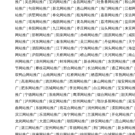
推广
|
吴忠网站推广
|
宝鸡网站推广
|
金昌网站推广
|
吐鲁番网站推广
|
鞍山
站推广
|
句容网站推广
|
新北网站推广
|
惠山网站推广
|
海门网站推广
|
江都
站推广
|
拱墅网站推广
|
奉化网站推广
|
瓯海网站推广
|
嘉善网站推广
|
安吉
站推广
|
瑶海网站推广
|
槐荫网站推广
|
黄岛网站推广
|
荔湾网站推广
|
盐田
站推广
|
阜阳网站推广
|
九江网站推广
|
枣庄网站推广
|
汕头网站推广
|
来宾
网站推广
|
邯郸网站推广
|
阳泉网站推广
|
赤峰网站推广
|
固原网站推广
|
咸
网站推广
|
河东网站推广
|
秦淮网站推广
|
吴江网站推广
|
丹徒网站推广
|
天
网站推广
|
泗阳网站推广
|
江干网站推广
|
宁海网站推广
|
洞头网站推广
|
海
网站推广
|
庐阳网站推广
|
天桥网站推广
|
崂山网站推广
|
天河网站推广
|
南
州网站推广
|
漳州网站推广
|
蚌埠网站推广
|
新余网站推广
|
东营网站推广
|
节网站推广
|
攀枝花网站推广
|
邢台网站推广
|
长治网站推广
|
通辽网站推广
双鸭山网站推广
|
山南网站推广
|
红桥网站推广
|
栖霞网站推广
|
常熟网站推
广
|
高港网站推广
|
泗洪网站推广
|
西湖网站推广
|
象山网站推广
|
瑞安网站
广
|
肥东网站推广
|
历城网站推广
|
李沧网站推广
|
白云网站推广
|
宝安网站
推广
|
宁德网站推广
|
淮南网站推广
|
鹰潭网站推广
|
烟台网站推广
|
韶关网
推广
|
泸州网站推广
|
保定网站推广
|
忻州网站推广
|
鄂尔多斯网站推广
|
延
曲网站推广
|
东丽网站推广
|
雨花台网站推广
|
润州网站推广
|
溧阳网站推广
滨江网站推广
|
乐清网站推广
|
海宁网站推广
|
兰溪网站推广
|
开化网站推广
龙岗网站推广
|
大渡口网站推广
|
朝阳网站推广
|
静安网站推广
|
昆山网站推
广
|
湛江网站推广
|
贺州网站推广
|
常德网站推广
|
荆门网站推广
|
新乡网站
网站推广
|
张掖网站推广
|
喀什网站推广
|
锦州网站推广
|
白城网站推广
|
伊