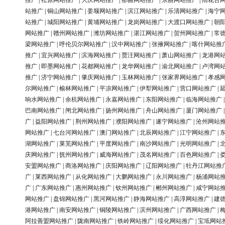
推广
|
松原网站推广
|
大庆网站推广
|
那曲网站推广
|
东丽网站推广
|
雨花台
站推广
|
铜山网站推广
|
姜堰网站推广
|
滨江网站推广
|
乐清网站推广
|
海宁
站推广
|
城阳网站推广
|
黄埔网站推广
|
龙岗网站推广
|
大渡口网站推广
|
朝
网站推广
|
赣州网站推广
|
潍坊网站推广
|
湛江网站推广
|
贺州网站推广
|
常
梁网站推广
|
呼伦贝尔网站推广
|
汉中网站推广
|
张掖网站推广
|
喀什网站推
推广
|
宜兴网站推广
|
滨海网站推广
|
贾汪网站推广
|
萧山网站推广
|
龙港网
推广
|
即墨网站推广
|
花都网站推广
|
龙华网站推广
|
渝北网站推广
|
卢湾网
推广
|
济宁网站推广
|
肇庆网站推广
|
玉林网站推广
|
张家界网站推广
|
孝感
尔网站推广
|
榆林网站推广
|
平凉网站推广
|
伊犁网站推广
|
营口网站推广
|
响水网站推广
|
余杭网站推广
|
永嘉网站推广
|
东阳网站推广
|
临海网站推广
巴南网站推广
|
闸北网站推广
|
扬州网站推广
|
舟山网站推广
|
厦门网站推广
广
|
益阳网站推广
|
荆州网站推广
|
濮阳网站推广
|
遂宁网站推广
|
沧州网站
网站推广
|
七台河网站推广
|
澳门网站推广
|
北辰网站推广
|
江宁网站推广
|
湖网站推广
|
莱芜网站推广
|
平度网站推广
|
南沙网站推广
|
光明网站推广
|
庆网站推广
|
抚州网站推广
|
威海网站推广
|
茂名网站推广
|
百色网站推广
|
安盟网站推广
|
商洛网站推广
|
庆阳网站推广
|
辽阳网站推广
|
牡丹江网站推
广
|
莱西网站推广
|
从化网站推广
|
大鹏网站推广
|
永川网站推广
|
杨浦网站
广
|
广东网站推广
|
惠州网站推广
|
钦州网站推广
|
郴州网站推广
|
咸宁网站
网站推广
|
盘锦网站推广
|
黑河网站推广
|
静海网站推广
|
高淳网站推广
|
建
港网站推广
|
南安网站推广
|
铜陵网站推广
|
滨州网站推广
|
广西网站推广
|
阿拉善盟网站推广
|
陇南网站推广
|
铁岭网站推广
|
绥化网站推广
|
宝坻网站