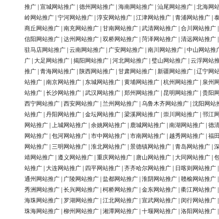
推广
|
宣城网站推广
|
德州网站推广
|
海南网站推广
|
汕尾网站推广
|
北海网
岭网站推广
|
宁河网站推广
|
淳安网站推广
|
江津网站推广
|
青浦网站推广
|
商丘网站推广
|
南充网站推广
|
甘南网站推广
|
武清网站推广
|
合川网站推广
信阳网站推广
|
达州网站推广
|
双桥网站推广
|
菏泽网站推广
|
清远网站推广
驻马店网站推广
|
云南网站推广
|
广安网站推广
|
南川网站推广
|
中山网站推
广
|
大足网站推广
|
揭阳网站推广
|
河北网站推广
|
璧山网站推广
|
云浮网站
推广
|
青海网站推广
|
陕西网站推广
|
甘肃网站推广
|
新疆网站推广
|
辽宁网
站推广
|
南京网站推广
|
东城网站推广
|
黄埔网站推广
|
杭州网站推广
|
泉州
站推广
|
长沙网站推广
|
武汉网站推广
|
郑州网站推广
|
昆明网站推广
|
贵阳
西宁网站推广
|
西安网站推广
|
兰州网站推广
|
乌鲁木齐网站推广
|
沈阳网站
站推广
|
丹阳网站推广
|
金坛网站推广
|
梁溪网站推广
|
崇川网站推广
|
邗江
网站推广
|
上城网站推广
|
余姚网站推广
|
鹿城网站推广
|
南湖网站推广
|
德
网站推广
|
包河网站推广
|
市中网站推广
|
市南网站推广
|
越秀网站推广
|
福
网站推广
|
三明网站推广
|
淮北网站推广
|
景德镇网站推广
|
青岛网站推广
|
靖网站推广
|
遵义网站推广
|
重庆网站推广
|
唐山网站推广
|
大同网站推广
|
站推广
|
大连网站推广
|
四平网站推广
|
齐齐哈尔网站推广
|
日喀则网站推广
通州网站推广
|
广陵网站推广
|
盐都网站推广
|
淮阴网站推广
|
赣榆网站推广
秀洲网站推广
|
长兴网站推广
|
柯桥网站推广
|
金东网站推广
|
衢江网站推广
海珠网站推广
|
罗湖网站推广
|
江北网站推广
|
宣武网站推广
|
闵行网站推广
珠海网站推广
|
柳州网站推广
|
湘潭网站推广
|
十堰网站推广
|
洛阳网站推广