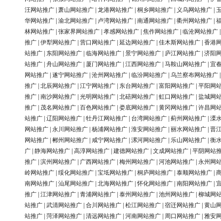
汪网站推广
|
萧山网站推广
|
龙港网站推广
|
桐乡网站推广
|
义乌网站推广
|
华网站推广
|
渝北网站推广
|
卢湾网站推广
|
南通网站推广
|
衢州网站推广
|
林网站推广
|
张家界网站推广
|
孝感网站推广
|
焦作网站推广
|
临沧网站推广
推广
|
伊犁网站推广
|
营口网站推广
|
延边网站推广
|
佳木斯网站推广
|
香港
站推广
|
东阳网站推广
|
临海网站推广
|
景宁网站推广
|
庐江网站推广
|
济阳
站推广
|
舟山网站推广
|
厦门网站推广
|
江西网站推广
|
马鞍山网站推广
|
宜
网站推广
|
遂宁网站推广
|
沧州网站推广
|
临汾网站推广
|
乌兰察布网站推广
推广
|
北辰网站推广
|
江宁网站推广
|
东台网站推广
|
富阳网站推广
|
平阳网
推广
|
南沙网站推广
|
光明网站推广
|
北碚网站推广
|
虹口网站推广
|
盐城网
推广
|
茂名网站推广
|
百色网站推广
|
娄底网站推广
|
黄冈网站推广
|
许昌网
站推广
|
辽阳网站推广
|
牡丹江网站推广
|
台湾网站推广
|
蓟州网站推广
|
溧
网站推广
|
永川网站推广
|
杨浦网站推广
|
淮安网站推广
|
丽水网站推广
|
晋
网站推广
|
郴州网站推广
|
咸宁网站推广
|
漯河网站推广
|
乐山网站推广
|
衡
广
|
静海网站推广
|
高淳网站推广
|
建德网站推广
|
文成网站推广
|
平阴网站
推广
|
滨州网站推广
|
广西网站推广
|
梅州网站推广
|
河池网站推广
|
永州网
岭网站推广
|
绥化网站推广
|
宝坻网站推广
|
桐庐网站推广
|
泰顺网站推广
|
南网站推广
|
汕尾网站推广
|
北海网站推广
|
怀化网站推广
|
南阳网站推广
|
推广
|
江津网站推广
|
青浦网站推广
|
泰州网站推广
|
池州网站推广
|
柳城网
站推广
|
武清网站推广
|
合川网站推广
|
松江网站推广
|
宿迁网站推广
|
黄山
站推广
|
菏泽网站推广
|
清远网站推广
|
河南网站推广
|
周口网站推广
|
雅安