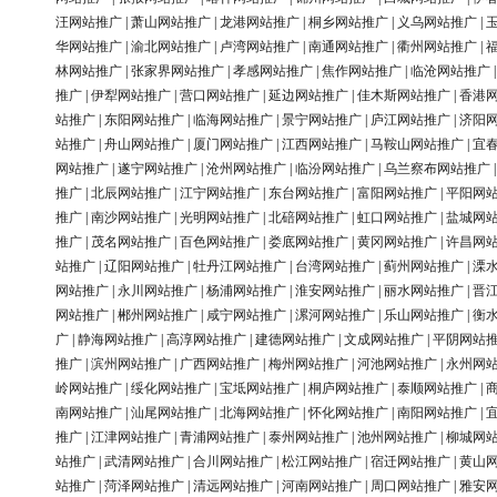
汪网站推广
|
萧山网站推广
|
龙港网站推广
|
桐乡网站推广
|
义乌网站推广
|
华网站推广
|
渝北网站推广
|
卢湾网站推广
|
南通网站推广
|
衢州网站推广
|
林网站推广
|
张家界网站推广
|
孝感网站推广
|
焦作网站推广
|
临沧网站推广
推广
|
伊犁网站推广
|
营口网站推广
|
延边网站推广
|
佳木斯网站推广
|
香港
站推广
|
东阳网站推广
|
临海网站推广
|
景宁网站推广
|
庐江网站推广
|
济阳
站推广
|
舟山网站推广
|
厦门网站推广
|
江西网站推广
|
马鞍山网站推广
|
宜
网站推广
|
遂宁网站推广
|
沧州网站推广
|
临汾网站推广
|
乌兰察布网站推广
推广
|
北辰网站推广
|
江宁网站推广
|
东台网站推广
|
富阳网站推广
|
平阳网
推广
|
南沙网站推广
|
光明网站推广
|
北碚网站推广
|
虹口网站推广
|
盐城网
推广
|
茂名网站推广
|
百色网站推广
|
娄底网站推广
|
黄冈网站推广
|
许昌网
站推广
|
辽阳网站推广
|
牡丹江网站推广
|
台湾网站推广
|
蓟州网站推广
|
溧
网站推广
|
永川网站推广
|
杨浦网站推广
|
淮安网站推广
|
丽水网站推广
|
晋
网站推广
|
郴州网站推广
|
咸宁网站推广
|
漯河网站推广
|
乐山网站推广
|
衡
广
|
静海网站推广
|
高淳网站推广
|
建德网站推广
|
文成网站推广
|
平阴网站
推广
|
滨州网站推广
|
广西网站推广
|
梅州网站推广
|
河池网站推广
|
永州网
岭网站推广
|
绥化网站推广
|
宝坻网站推广
|
桐庐网站推广
|
泰顺网站推广
|
南网站推广
|
汕尾网站推广
|
北海网站推广
|
怀化网站推广
|
南阳网站推广
|
推广
|
江津网站推广
|
青浦网站推广
|
泰州网站推广
|
池州网站推广
|
柳城网
站推广
|
武清网站推广
|
合川网站推广
|
松江网站推广
|
宿迁网站推广
|
黄山
站推广
|
菏泽网站推广
|
清远网站推广
|
河南网站推广
|
周口网站推广
|
雅安