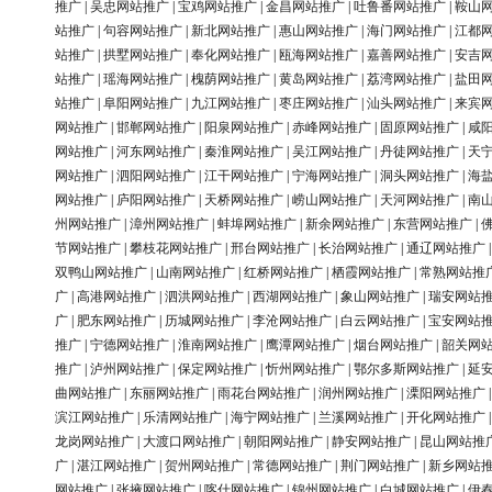
推广
|
吴忠网站推广
|
宝鸡网站推广
|
金昌网站推广
|
吐鲁番网站推广
|
鞍山
站推广
|
句容网站推广
|
新北网站推广
|
惠山网站推广
|
海门网站推广
|
江都
站推广
|
拱墅网站推广
|
奉化网站推广
|
瓯海网站推广
|
嘉善网站推广
|
安吉
站推广
|
瑶海网站推广
|
槐荫网站推广
|
黄岛网站推广
|
荔湾网站推广
|
盐田
站推广
|
阜阳网站推广
|
九江网站推广
|
枣庄网站推广
|
汕头网站推广
|
来宾
网站推广
|
邯郸网站推广
|
阳泉网站推广
|
赤峰网站推广
|
固原网站推广
|
咸
网站推广
|
河东网站推广
|
秦淮网站推广
|
吴江网站推广
|
丹徒网站推广
|
天
网站推广
|
泗阳网站推广
|
江干网站推广
|
宁海网站推广
|
洞头网站推广
|
海
网站推广
|
庐阳网站推广
|
天桥网站推广
|
崂山网站推广
|
天河网站推广
|
南
州网站推广
|
漳州网站推广
|
蚌埠网站推广
|
新余网站推广
|
东营网站推广
|
节网站推广
|
攀枝花网站推广
|
邢台网站推广
|
长治网站推广
|
通辽网站推广
双鸭山网站推广
|
山南网站推广
|
红桥网站推广
|
栖霞网站推广
|
常熟网站推
广
|
高港网站推广
|
泗洪网站推广
|
西湖网站推广
|
象山网站推广
|
瑞安网站
广
|
肥东网站推广
|
历城网站推广
|
李沧网站推广
|
白云网站推广
|
宝安网站
推广
|
宁德网站推广
|
淮南网站推广
|
鹰潭网站推广
|
烟台网站推广
|
韶关网
推广
|
泸州网站推广
|
保定网站推广
|
忻州网站推广
|
鄂尔多斯网站推广
|
延
曲网站推广
|
东丽网站推广
|
雨花台网站推广
|
润州网站推广
|
溧阳网站推广
滨江网站推广
|
乐清网站推广
|
海宁网站推广
|
兰溪网站推广
|
开化网站推广
龙岗网站推广
|
大渡口网站推广
|
朝阳网站推广
|
静安网站推广
|
昆山网站推
广
|
湛江网站推广
|
贺州网站推广
|
常德网站推广
|
荆门网站推广
|
新乡网站
网站推广
|
张掖网站推广
|
喀什网站推广
|
锦州网站推广
|
白城网站推广
|
伊