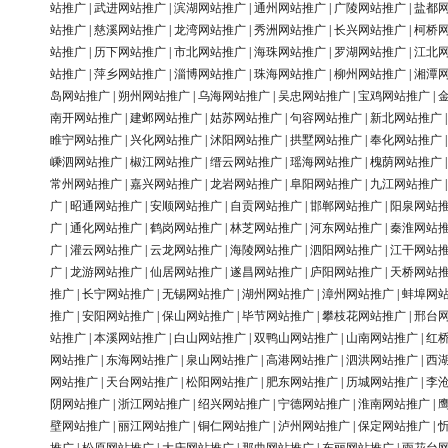
站推广
|
武进网站推广
|
滨湖网站推广
|
通州网站推广
|
广陵网站推广
|
盐都
站推广
|
慈溪网站推广
|
龙湾网站推广
|
秀洲网站推广
|
长兴网站推广
|
柯桥
站推广
|
历下网站推广
|
市北网站推广
|
海珠网站推广
|
罗湖网站推广
|
江北
站推广
|
萍乡网站推广
|
淄博网站推广
|
珠海网站推广
|
柳州网站推广
|
湘潭
岛网站推广
|
朔州网站推广
|
乌海网站推广
|
吴忠网站推广
|
宝鸡网站推广
|
南开网站推广
|
建邺网站推广
|
姑苏网站推广
|
句容网站推广
|
新北网站推广
睢宁网站推广
|
兴化网站推广
|
沭阳网站推广
|
拱墅网站推广
|
奉化网站推广
嵊泗网站推广
|
椒江网站推广
|
缙云网站推广
|
瑶海网站推广
|
槐荫网站推广
常州网站推广
|
嘉兴网站推广
|
龙岩网站推广
|
阜阳网站推广
|
九江网站推广
广
|
昭通网站推广
|
安顺网站推广
|
自贡网站推广
|
邯郸网站推广
|
阳泉网站
广
|
通化网站推广
|
鹤岗网站推广
|
林芝网站推广
|
河东网站推广
|
秦淮网站
广
|
灌云网站推广
|
云龙网站推广
|
海陵网站推广
|
泗阳网站推广
|
江干网站
广
|
龙游网站推广
|
仙居网站推广
|
遂昌网站推广
|
庐阳网站推广
|
天桥网站
推广
|
长宁网站推广
|
无锡网站推广
|
湖州网站推广
|
漳州网站推广
|
蚌埠网
推广
|
安阳网站推广
|
保山网站推广
|
毕节网站推广
|
攀枝花网站推广
|
邢台
站推广
|
本溪网站推广
|
白山网站推广
|
双鸭山网站推广
|
山南网站推广
|
红
网站推广
|
东海网站推广
|
泉山网站推广
|
高港网站推广
|
泗洪网站推广
|
西
网站推广
|
天台网站推广
|
松阳网站推广
|
肥东网站推广
|
历城网站推广
|
李
阴网站推广
|
浙江网站推广
|
绍兴网站推广
|
宁德网站推广
|
淮南网站推广
|
壁网站推广
|
丽江网站推广
|
铜仁网站推广
|
泸州网站推广
|
保定网站推广
|