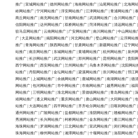
推广
|
宣城网站推广
|
德州网站推广
|
海南网站推广
|
汕尾网站推广
|
北海网
岭网站推广
|
宁河网站推广
|
淳安网站推广
|
江津网站推广
|
青浦网站推广
|
商丘网站推广
|
南充网站推广
|
甘南网站推广
|
武清网站推广
|
合川网站推广
信阳网站推广
|
达州网站推广
|
双桥网站推广
|
菏泽网站推广
|
清远网站推广
驻马店网站推广
|
云南网站推广
|
广安网站推广
|
南川网站推广
|
中山网站推
广
|
大足网站推广
|
揭阳网站推广
|
河北网站推广
|
璧山网站推广
|
云浮网站
推广
|
青海网站推广
|
陕西网站推广
|
甘肃网站推广
|
新疆网站推广
|
辽宁网
站推广
|
南京网站推广
|
东城网站推广
|
黄埔网站推广
|
杭州网站推广
|
泉州
站推广
|
长沙网站推广
|
武汉网站推广
|
郑州网站推广
|
昆明网站推广
|
贵阳
西宁网站推广
|
西安网站推广
|
兰州网站推广
|
乌鲁木齐网站推广
|
沈阳网站
站推广
|
丹阳网站推广
|
金坛网站推广
|
梁溪网站推广
|
崇川网站推广
|
邗江
网站推广
|
上城网站推广
|
余姚网站推广
|
鹿城网站推广
|
南湖网站推广
|
德
网站推广
|
包河网站推广
|
市中网站推广
|
市南网站推广
|
越秀网站推广
|
福
网站推广
|
三明网站推广
|
淮北网站推广
|
景德镇网站推广
|
青岛网站推广
|
靖网站推广
|
遵义网站推广
|
重庆网站推广
|
唐山网站推广
|
大同网站推广
|
站推广
|
大连网站推广
|
四平网站推广
|
齐齐哈尔网站推广
|
日喀则网站推广
通州网站推广
|
广陵网站推广
|
盐都网站推广
|
淮阴网站推广
|
赣榆网站推广
秀洲网站推广
|
长兴网站推广
|
柯桥网站推广
|
金东网站推广
|
衢江网站推广
海珠网站推广
|
罗湖网站推广
|
江北网站推广
|
宣武网站推广
|
闵行网站推广
珠海网站推广
|
柳州网站推广
|
湘潭网站推广
|
十堰网站推广
|
洛阳网站推广