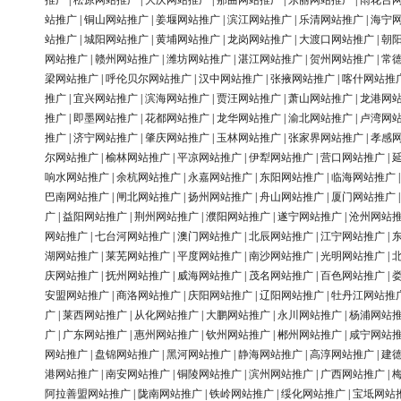
推广
|
松原网站推广
|
大庆网站推广
|
那曲网站推广
|
东丽网站推广
|
雨花台
站推广
|
铜山网站推广
|
姜堰网站推广
|
滨江网站推广
|
乐清网站推广
|
海宁
站推广
|
城阳网站推广
|
黄埔网站推广
|
龙岗网站推广
|
大渡口网站推广
|
朝
网站推广
|
赣州网站推广
|
潍坊网站推广
|
湛江网站推广
|
贺州网站推广
|
常
梁网站推广
|
呼伦贝尔网站推广
|
汉中网站推广
|
张掖网站推广
|
喀什网站推
推广
|
宜兴网站推广
|
滨海网站推广
|
贾汪网站推广
|
萧山网站推广
|
龙港网
推广
|
即墨网站推广
|
花都网站推广
|
龙华网站推广
|
渝北网站推广
|
卢湾网
推广
|
济宁网站推广
|
肇庆网站推广
|
玉林网站推广
|
张家界网站推广
|
孝感
尔网站推广
|
榆林网站推广
|
平凉网站推广
|
伊犁网站推广
|
营口网站推广
|
响水网站推广
|
余杭网站推广
|
永嘉网站推广
|
东阳网站推广
|
临海网站推广
巴南网站推广
|
闸北网站推广
|
扬州网站推广
|
舟山网站推广
|
厦门网站推广
广
|
益阳网站推广
|
荆州网站推广
|
濮阳网站推广
|
遂宁网站推广
|
沧州网站
网站推广
|
七台河网站推广
|
澳门网站推广
|
北辰网站推广
|
江宁网站推广
|
湖网站推广
|
莱芜网站推广
|
平度网站推广
|
南沙网站推广
|
光明网站推广
|
庆网站推广
|
抚州网站推广
|
威海网站推广
|
茂名网站推广
|
百色网站推广
|
安盟网站推广
|
商洛网站推广
|
庆阳网站推广
|
辽阳网站推广
|
牡丹江网站推
广
|
莱西网站推广
|
从化网站推广
|
大鹏网站推广
|
永川网站推广
|
杨浦网站
广
|
广东网站推广
|
惠州网站推广
|
钦州网站推广
|
郴州网站推广
|
咸宁网站
网站推广
|
盘锦网站推广
|
黑河网站推广
|
静海网站推广
|
高淳网站推广
|
建
港网站推广
|
南安网站推广
|
铜陵网站推广
|
滨州网站推广
|
广西网站推广
|
阿拉善盟网站推广
|
陇南网站推广
|
铁岭网站推广
|
绥化网站推广
|
宝坻网站