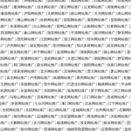
|
阳泉网站推广
|
赤峰网站推广
|
固原网站推广
|
咸阳网站推广
|
白银网站推广
|
哈密网
网站推广
|
建湖网站推广
|
涟水网站推广
|
灌云网站推广
|
云龙网站推广
|
海陵网站推广
|
|
遂昌网站推广
|
庐阳网站推广
|
天桥网站推广
|
崂山网站推广
|
天河网站推广
|
南山网
营网站推广
|
佛山网站推广
|
桂林网站推广
|
邵阳网站推广
|
襄阳网站推广
|
安阳网站推
站推广
|
本溪网站推广
|
白山网站推广
|
双鸭山网站推广
|
山南网站推广
|
红桥网站推广
|
|
西湖网站推广
|
象山网站推广
|
瑞安网站推广
|
平湖网站推广
|
南浔网站推广
|
磐安网
台网站推广
|
普陀网站推广
|
江阴网站推广
|
浙江网站推广
|
绍兴网站推广
|
宁德网站推
推广
|
泸州网站推广
|
保定网站推广
|
忻州网站推广
|
鄂尔多斯网站推广
|
延安网站推广
|
站推广
|
新吴网站推广
|
阜宁网站推广
|
金湖网站推广
|
灌南网站推广
|
铜山网站推广
|
姜
城阳网站推广
|
黄埔网站推广
|
龙岗网站推广
|
大渡口网站推广
|
朝阳网站推广
|
静安网
网站推广
|
荆门网站推广
|
新乡网站推广
|
普洱网站推广
|
德阳网站推广
|
张家口网站推
网站推广
|
张家港网站推广
|
宜兴网站推广
|
滨海网站推广
|
贾汪网站推广
|
萧山网站推
推广
|
渝北网站推广
|
卢湾网站推广
|
南通网站推广
|
衢州网站推广
|
福州网站推广
|
安徽
广元网站推广
|
承德网站推广
|
晋中网站推广
|
巴彦淖尔网站推广
|
榆林网站推广
|
平凉
余杭网站推广
|
永嘉网站推广
|
东阳网站推广
|
临海网站推广
|
景宁网站推广
|
庐江网站
站推广
|
马鞍山网站推广
|
宜春网站推广
|
泰安网站推广
|
江门网站推广
|
贵港网站推广
|
站推广
|
阜新网站推广
|
七台河网站推广
|
澳门网站推广
|
北辰网站推广
|
江宁网站推广
|
光明网站推广
|
北碚网站推广
|
虹口网站推广
|
盐城网站推广
|
台州网站推广
|
石狮网
网站推广
|
廊坊网站推广
|
运城网站推广
|
兴安盟网站推广
|
商洛网站推广
|
庆阳网站推
站推广
|
大鹏网站推广
|
永川网站推广
|
杨浦网站推广
|
淮安网站推广
|
丽水网站推广
|
晋
乐山网站推广
|
衡水网站推广
|
晋城网站推广
|
锡林郭勒盟网站推广
|
定西网站推广
|
盘