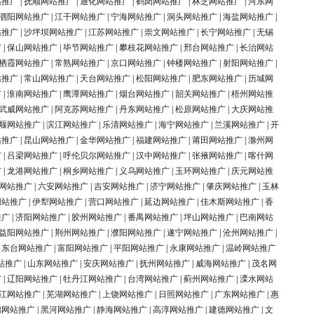
站推广
|
抚顺网站推广
|
通化网站推广
|
鹤岗网站推广
|
林芝网站推广
|
河东网
泗阳网站推广
|
江干网站推广
|
宁海网站推广
|
洞头网站推广
|
海盐网站推广
|
站推广
|
沙坪坝网站推广
|
江苏网站推广
|
崇文网站推广
|
长宁网站推广
|
无锡
广
|
保山网站推广
|
毕节网站推广
|
攀枝花网站推广
|
邢台网站推广
|
长治网站
栖霞网站推广
|
常熟网站推广
|
京口网站推广
|
钟楼网站推广
|
射阳网站推广
|
站推广
|
常山网站推广
|
天台网站推广
|
松阳网站推广
|
肥东网站推广
|
历城网
广
|
淮南网站推广
|
鹰潭网站推广
|
烟台网站推广
|
韶关网站推广
|
梧州网站推
武威网站推广
|
阿克苏网站推广
|
丹东网站推广
|
松原网站推广
|
大庆网站推
堰网站推广
|
滨江网站推广
|
乐清网站推广
|
海宁网站推广
|
兰溪网站推广
|
开
站推广
|
昆山网站推广
|
金华网站推广
|
福建网站推广
|
莆田网站推广
|
滁州网
广
|
吕梁网站推广
|
呼伦贝尔网站推广
|
汉中网站推广
|
张掖网站推广
|
喀什网
广
|
龙港网站推广
|
桐乡网站推广
|
义乌网站推广
|
玉环网站推广
|
庆元网站推
网站推广
|
六安网站推广
|
吉安网站推广
|
济宁网站推广
|
肇庆网站推广
|
玉林
网站推广
|
伊犁网站推广
|
营口网站推广
|
延边网站推广
|
佳木斯网站推广
|
香
推广
|
济阳网站推广
|
胶州网站推广
|
番禺网站推广
|
坪山网站推广
|
巴南网站
益阳网站推广
|
荆州网站推广
|
濮阳网站推广
|
遂宁网站推广
|
沧州网站推广
|
|
东台网站推广
|
富阳网站推广
|
平阳网站推广
|
永康网站推广
|
温岭网站推广
站推广
|
山东网站推广
|
安庆网站推广
|
抚州网站推广
|
威海网站推广
|
茂名网
广
|
辽阳网站推广
|
牡丹江网站推广
|
台湾网站推广
|
蓟州网站推广
|
溧水网站
江网站推广
|
芜湖网站推广
|
上饶网站推广
|
日照网站推广
|
广东网站推广
|
惠
锦网站推广
|
黑河网站推广
|
静海网站推广
|
高淳网站推广
|
建德网站推广
|
文