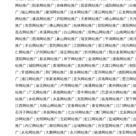
网站推广
|
阳泉网站推广
|
赤峰网站推广
|
固原网站推广
|
咸阳网站推广
|
白
广
|
锡山网站推广
|
建湖网站推广
|
涟水网站推广
|
灌云网站推广
|
云龙网站
网站推广
|
遂昌网站推广
|
庐阳网站推广
|
天桥网站推广
|
崂山网站推广
|
天
推广
|
东营网站推广
|
佛山网站推广
|
桂林网站推广
|
邵阳网站推广
|
襄阳网
昌吉网站推广
|
本溪网站推广
|
白山网站推广
|
双鸭山网站推广
|
山南网站推
网站推广
|
西湖网站推广
|
象山网站推广
|
瑞安网站推广
|
平湖网站推广
|
南
推广
|
丰台网站推广
|
普陀网站推广
|
江阴网站推广
|
浙江网站推广
|
绍兴网
仁网站推广
|
泸州网站推广
|
保定网站推广
|
忻州网站推广
|
鄂尔多斯网站推
溧阳网站推广
|
新吴网站推广
|
阜宁网站推广
|
金湖网站推广
|
灌南网站推广
站推广
|
城阳网站推广
|
黄埔网站推广
|
龙岗网站推广
|
大渡口网站推广
|
朝
广
|
常德网站推广
|
荆门网站推广
|
新乡网站推广
|
普洱网站推广
|
德阳网站
广
|
浦口网站推广
|
张家港网站推广
|
宜兴网站推广
|
滨海网站推广
|
贾汪网
华网站推广
|
渝北网站推广
|
卢湾网站推广
|
南通网站推广
|
衢州网站推广
|
站推广
|
广元网站推广
|
承德网站推广
|
晋中网站推广
|
巴彦淖尔网站推广
|
站推广
|
余杭网站推广
|
永嘉网站推广
|
东阳网站推广
|
临海网站推广
|
景宁
江西网站推广
|
马鞍山网站推广
|
宜春网站推广
|
泰安网站推广
|
江门网站推
石河子网站推广
|
阜新网站推广
|
七台河网站推广
|
澳门网站推广
|
北辰网站
沙网站推广
|
光明网站推广
|
北碚网站推广
|
虹口网站推广
|
盐城网站推广
|
推广
|
内江网站推广
|
廊坊网站推广
|
运城网站推广
|
兴安盟网站推广
|
商洛
广
|
从化网站推广
|
大鹏网站推广
|
永川网站推广
|
杨浦网站推广
|
淮安网站