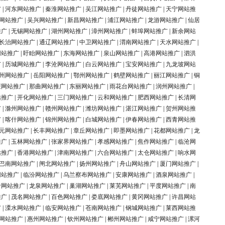
广
|
河东网站推广
|
秦淮网站推广
|
吴江网站推广
|
丹徒网站推广
|
天宁网站推
网站推广
|
吴兴网站推广
|
新昌网站推广
|
浦江网站推广
|
龙游网站推广
|
仙居
推广
|
无锡网站推广
|
湖州网站推广
|
漳州网站推广
|
蚌埠网站推广
|
新余网站
长治网站推广
|
通辽网站推广
|
中卫网站推广
|
渭南网站推广
|
天水网站推广
|
网站推广
|
盱眙网站推广
|
东海网站推广
|
泉山网站推广
|
高港网站推广
|
泗洪
广
|
历城网站推广
|
李沧网站推广
|
白云网站推广
|
宝安网站推广
|
九龙坡网站
州网站推广
|
岳阳网站推广
|
鄂州网站推广
|
鹤壁网站推广
|
丽江网站推广
|
铜
庆网站推广
|
那曲网站推广
|
东丽网站推广
|
雨花台网站推广
|
润州网站推广
|
站推广
|
开化网站推广
|
三门网站推广
|
云和网站推广
|
肥西网站推广
|
长清网
广
|
滁州网站推广
|
赣州网站推广
|
潍坊网站推广
|
湛江网站推广
|
贺州网站推
广
|
喀什网站推广
|
锦州网站推广
|
白城网站推广
|
伊春网站推广
|
西青网站推
元网站推广
|
长丰网站推广
|
章丘网站推广
|
即墨网站推广
|
花都网站推广
|
龙
推广
|
玉林网站推广
|
张家界网站推广
|
孝感网站推广
|
焦作网站推广
|
临沧网
站推广
|
香港网站推广
|
津南网站推广
|
六合网站推广
|
太仓网站推广
|
响水网
巴南网站推广
|
闸北网站推广
|
扬州网站推广
|
舟山网站推广
|
厦门网站推广
|
网站推广
|
临汾网站推广
|
乌兰察布网站推广
|
安康网站推广
|
酒泉网站推广
|
岭网站推广
|
龙泉网站推广
|
巢湖网站推广
|
莱芜网站推广
|
平度网站推广
|
南
推广
|
茂名网站推广
|
百色网站推广
|
娄底网站推广
|
黄冈网站推广
|
许昌网站
广
|
溧水网站推广
|
临安网站推广
|
苍南网站推广
|
钢城网站推广
|
莱西网站推
网站推广
|
惠州网站推广
|
钦州网站推广
|
郴州网站推广
|
咸宁网站推广
|
漯河