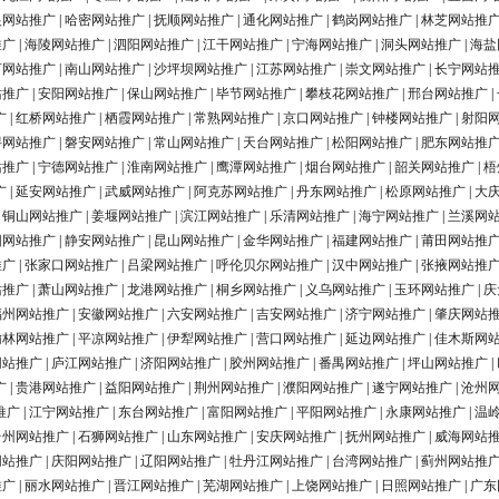
银网站推广
|
哈密网站推广
|
抚顺网站推广
|
通化网站推广
|
鹤岗网站推广
|
林芝网站推
推广
|
海陵网站推广
|
泗阳网站推广
|
江干网站推广
|
宁海网站推广
|
洞头网站推广
|
海盐
河网站推广
|
南山网站推广
|
沙坪坝网站推广
|
江苏网站推广
|
崇文网站推广
|
长宁网站
站推广
|
安阳网站推广
|
保山网站推广
|
毕节网站推广
|
攀枝花网站推广
|
邢台网站推广
|
广
|
红桥网站推广
|
栖霞网站推广
|
常熟网站推广
|
京口网站推广
|
钟楼网站推广
|
射阳
浔网站推广
|
磐安网站推广
|
常山网站推广
|
天台网站推广
|
松阳网站推广
|
肥东网站推
站推广
|
宁德网站推广
|
淮南网站推广
|
鹰潭网站推广
|
烟台网站推广
|
韶关网站推广
|
梧
广
|
延安网站推广
|
武威网站推广
|
阿克苏网站推广
|
丹东网站推广
|
松原网站推广
|
大
|
铜山网站推广
|
姜堰网站推广
|
滨江网站推广
|
乐清网站推广
|
海宁网站推广
|
兰溪网
阳网站推广
|
静安网站推广
|
昆山网站推广
|
金华网站推广
|
福建网站推广
|
莆田网站推
推广
|
张家口网站推广
|
吕梁网站推广
|
呼伦贝尔网站推广
|
汉中网站推广
|
张掖网站推
站推广
|
萧山网站推广
|
龙港网站推广
|
桐乡网站推广
|
义乌网站推广
|
玉环网站推广
|
庆
福州网站推广
|
安徽网站推广
|
六安网站推广
|
吉安网站推广
|
济宁网站推广
|
肇庆网站
榆林网站推广
|
平凉网站推广
|
伊犁网站推广
|
营口网站推广
|
延边网站推广
|
佳木斯网
网站推广
|
庐江网站推广
|
济阳网站推广
|
胶州网站推广
|
番禺网站推广
|
坪山网站推广
|
广
|
贵港网站推广
|
益阳网站推广
|
荆州网站推广
|
濮阳网站推广
|
遂宁网站推广
|
沧州
推广
|
江宁网站推广
|
东台网站推广
|
富阳网站推广
|
平阳网站推广
|
永康网站推广
|
温
台州网站推广
|
石狮网站推广
|
山东网站推广
|
安庆网站推广
|
抚州网站推广
|
威海网站
网站推广
|
庆阳网站推广
|
辽阳网站推广
|
牡丹江网站推广
|
台湾网站推广
|
蓟州网站推
推广
|
丽水网站推广
|
晋江网站推广
|
芜湖网站推广
|
上饶网站推广
|
日照网站推广
|
广东