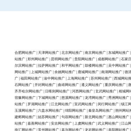
合肥网站推广
|
天津网站推广
|
北京网站推广
|
南京网站推广
|
东城网站推广
站推广
|
郑州网站推广
|
昆明网站推广
|
贵阳网站推广
|
成都网站推广
|
石家
尔滨网站推广
|
拉萨网站推广
|
和平网站推广
|
鼓楼网站推广
|
吴中网站推广
网站推广
|
上城网站推广
|
余姚网站推广
|
鹿城网站推广
|
南湖网站推广
|
德
广
|
福田网站推广
|
渝中网站推广
|
上海网站推广
|
苏州网站推广
|
西城网站
石网站推广
|
开封网站推广
|
曲靖网站推广
|
遵义网站推广
|
重庆网站推广
|
齐齐哈尔网站推广
|
日喀则网站推广
|
河西网站推广
|
玄武网站推广
|
相城网
宿豫网站推广
|
下城网站推广
|
慈溪网站推广
|
龙湾网站推广
|
秀洲网站推广
站推广
|
罗湖网站推广
|
江北网站推广
|
宣武网站推广
|
闵行网站推广
|
镇江
玉溪网站推广
|
六盘水网站推广
|
绵阳网站推广
|
秦皇岛网站推广
|
朔州网站
建邺网站推广
|
姑苏网站推广
|
句容网站推广
|
新北网站推广
|
惠山网站推广
站推广
|
嘉善网站推广
|
安吉网站推广
|
上虞网站推广
|
武义网站推广
|
江山
徐汇网站推广
|
常州网站推广
|
嘉兴网站推广
|
龙岩网站推广
|
阜阳网站推广