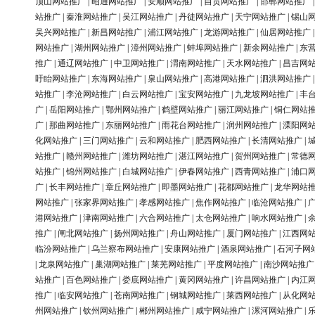
顶山网站推广
|
昭通网站推广
|
安顺网站推广
|
自贡网站推广
|
邯郸网站推广
站推广
|
秦淮网站推广
|
吴江网站推广
|
丹徒网站推广
|
天宁网站推广
|
锡山
吴兴网站推广
|
新昌网站推广
|
浦江网站推广
|
龙游网站推广
|
仙居网站推广
网站推广
|
湖州网站推广
|
漳州网站推广
|
蚌埠网站推广
|
新余网站推广
|
东
推广
|
通辽网站推广
|
中卫网站推广
|
渭南网站推广
|
天水网站推广
|
昌吉网
盱眙网站推广
|
东海网站推广
|
泉山网站推广
|
高港网站推广
|
泗洪网站推广
站推广
|
李沧网站推广
|
白云网站推广
|
宝安网站推广
|
九龙坡网站推广
|
丰
广
|
岳阳网站推广
|
鄂州网站推广
|
鹤壁网站推广
|
丽江网站推广
|
铜仁网站
广
|
那曲网站推广
|
东丽网站推广
|
雨花台网站推广
|
润州网站推广
|
溧阳网
化网站推广
|
三门网站推广
|
云和网站推广
|
肥西网站推广
|
长清网站推广
|
站推广
|
赣州网站推广
|
潍坊网站推广
|
湛江网站推广
|
贺州网站推广
|
常德
站推广
|
锦州网站推广
|
白城网站推广
|
伊春网站推广
|
西青网站推广
|
浦口
广
|
长丰网站推广
|
章丘网站推广
|
即墨网站推广
|
花都网站推广
|
龙华网站
网站推广
|
张家界网站推广
|
孝感网站推广
|
焦作网站推广
|
临沧网站推广
|
港网站推广
|
津南网站推广
|
六合网站推广
|
太仓网站推广
|
响水网站推广
|
推广
|
闸北网站推广
|
扬州网站推广
|
舟山网站推广
|
厦门网站推广
|
江西网
临汾网站推广
|
乌兰察布网站推广
|
安康网站推广
|
酒泉网站推广
|
石河子网
|
龙泉网站推广
|
巢湖网站推广
|
莱芜网站推广
|
平度网站推广
|
南沙网站推广
站推广
|
百色网站推广
|
娄底网站推广
|
黄冈网站推广
|
许昌网站推广
|
内江
推广
|
临安网站推广
|
苍南网站推广
|
钢城网站推广
|
莱西网站推广
|
从化网
州网站推广
|
钦州网站推广
|
郴州网站推广
|
咸宁网站推广
|
漯河网站推广
|