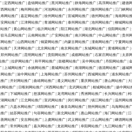
广
|
定西网站推广
|
盘锦网站推广
|
黑河网站推广
|
静海网站推广
|
高淳网站推广
|
建德
广西网站推广
|
梅州网站推广
|
河池网站推广
|
永州网站推广
|
随州网站推广
|
三门峡网
长寿网站推广
|
嘉定网站推广
|
徐州网站推广
|
宣城网站推广
|
德州网站推广
|
海南网站
淳安网站推广
|
江津网站推广
|
青浦网站推广
|
泰州网站推广
|
池州网站推广
|
柳城网站
网站推广
|
黄山网站推广
|
临沂网站推广
|
阳江网站推广
|
湖北网站推广
|
信阳网站推广
|
|
驻马店网站推广
|
云南网站推广
|
广安网站推广
|
南川网站推广
|
中山网站推广
|
贵州
浮网站推广
|
山西网站推广
|
铜梁网站推广
|
内蒙古网站推广
|
潼南网站推广
|
宁夏网站
网站推广
|
天津网站推广
|
北京网站推广
|
南京网站推广
|
东城网站推广
|
黄埔网站推广
|
|
郑州网站推广
|
昆明网站推广
|
贵阳网站推广
|
成都网站推广
|
石家庄网站推广
|
太原
站推广
|
拉萨网站推广
|
和平网站推广
|
鼓楼网站推广
|
吴中网站推广
|
丹阳网站推广
|
广
|
上城网站推广
|
余姚网站推广
|
鹿城网站推广
|
南湖网站推广
|
德清网站推广
|
越城
田网站推广
|
渝中网站推广
|
上海网站推广
|
苏州网站推广
|
西城网站推广
|
浦东网站推
站推广
|
开封网站推广
|
曲靖网站推广
|
遵义网站推广
|
重庆网站推广
|
唐山网站推广
|
大
尔网站推广
|
日喀则网站推广
|
河西网站推广
|
玄武网站推广
|
相城网站推广
|
扬中网站
站推广
|
下城网站推广
|
慈溪网站推广
|
龙湾网站推广
|
秀洲网站推广
|
长兴网站推广
|
柯
罗湖网站推广
|
江北网站推广
|
宣武网站推广
|
闵行网站推广
|
镇江网站推广
|
温州网站
站推广
|
六盘水网站推广
|
绵阳网站推广
|
秦皇岛网站推广
|
朔州网站推广
|
乌海网站推
站推广
|
姑苏网站推广
|
句容网站推广
|
新北网站推广
|
惠山网站推广
|
海门网站推广
|
江
嘉善网站推广
|
安吉网站推广
|
上虞网站推广
|
武义网站推广
|
江山网站推广
|
嵊泗网站
站推广
|
常州网站推广
|
嘉兴网站推广
|
龙岩网站推广
|
阜阳网站推广
|
九江网站推广
|
枣