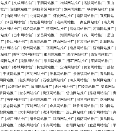
网站推广
|
文成网站推广
|
平阴网站推广
|
增城网站推广
|
涪陵网站推广
|
宝山
站推广
|
资阳网站推广
|
阿拉善盟网站推广
|
陇南网站推广
|
铁岭网站推广
|
绥
推广
|
汕尾网站推广
|
北海网站推广
|
怀化网站推广
|
南阳网站推广
|
宜宾网站
推广
|
河源网站推广
|
防城港网站推广
|
湖南网站推广
|
商丘网站推广
|
南充网
达州网站推广
|
双桥网站推广
|
菏泽网站推广
|
清远网站推广
|
河南网站推广
|
网站推广
|
巴中网站推广
|
荣昌网站推广
|
潮州网站推广
|
四川网站推广
|
眉山
推广
|
綦江网站推广
|
青海网站推广
|
陕西网站推广
|
甘肃网站推广
|
新疆网站
杭州网站推广
|
泉州网站推广
|
宿州网站推广
|
南昌网站推广
|
济南网站推广
|
网站推广
|
呼和浩特网站推广
|
银川网站推广
|
西宁网站推广
|
西安网站推广
|
金坛网站推广
|
梁溪网站推广
|
崇川网站推广
|
邗江网站推广
|
亭湖网站推广
|
网站推广
|
婺城网站推广
|
柯城网站推广
|
定海网站推广
|
黄岩网站推广
|
莲都
广
|
宁波网站推广
|
三明网站推广
|
淮北网站推广
|
景德镇网站推广
|
青岛网站
同网站推广
|
包头网站推广
|
石嘴山网站推广
|
海东网站推广
|
铜川网站推广
|
推广
|
武进网站推广
|
滨湖网站推广
|
通州网站推广
|
广陵网站推广
|
盐都网站
桥网站推广
|
金东网站推广
|
衢江网站推广
|
岱山网站推广
|
路桥网站推广
|
青
推广
|
南平网站推广
|
亳州网站推广
|
萍乡网站推广
|
淄博网站推广
|
珠海网站
广
|
吴忠网站推广
|
宝鸡网站推广
|
金昌网站推广
|
吐鲁番网站推广
|
鞍山网站
都网站推广
|
大丰网站推广
|
洪泽网站推广
|
连云网站推广
|
睢宁网站推广
|
兴
推广
|
椒江网站推广
|
缙云网站推广
|
瑶海网站推广
|
槐荫网站推广
|
黄岛网站
庄网站推广
|
汕头网站推广
|
来宾网站推广
|
衡阳网站推广
|
宜昌网站推广
|
平