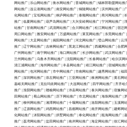
网站推广
|
乐山网站推广
|
衡水网站推广
|
晋城网站推广
|
锡林郭勒盟网站推
网站推广
|
连云港网站推广
|
南安网站推广
|
铜陵网站推广
|
滨州网站推广
|
化网站推广
|
宝坻网站推广
|
桐庐网站推广
|
泰顺网站推广
|
商河网站推广
|
推广
|
临夏网站推广
|
葫芦岛网站推广
|
大兴安岭网站推广
|
宁河网站推广
|
站推广
|
甘南网站推广
|
武清网站推广
|
合川网站推广
|
松江网站推广
|
宿迁
周口网站推广
|
雅安网站推广
|
万盛网站推广
|
莱芜网站推广
|
东莞网站推广
网站推广
|
大足网站推广
|
揭阳网站推广
|
河北网站推广
|
璧山网站推广
|
云
推广
|
辽宁网站推广
|
吉林网站推广
|
黑龙江网站推广
|
西藏网站推广
|
合肥
广州网站推广
|
南宁网站推广
|
海口网站推广
|
长沙网站推广
|
武汉网站推广
兰州网站推广
|
乌鲁木齐网站推广
|
沈阳网站推广
|
长春网站推广
|
哈尔滨网
清江浦网站推广
|
海州网站推广
|
丰县网站推广
|
靖江网站推广
|
宿城网站推
网站推广
|
包河网站推广
|
市中网站推广
|
市南网站推广
|
越秀网站推广
|
福
推广
|
深圳网站推广
|
崇左网站推广
|
三亚网站推广
|
株洲网站推广
|
黄石网
嘉峪关网站推广
|
克拉玛依网站推广
|
大连网站推广
|
四平网站推广
|
齐齐哈
推广
|
淮阴网站推广
|
赣榆网站推广
|
沛县网站推广
|
泰兴网站推广
|
宿豫网
田网站推广
|
蜀山网站推广
|
历下网站推广
|
市北网站推广
|
海珠网站推广
|
推广
|
柳州网站推广
|
湘潭网站推广
|
十堰网站推广
|
洛阳网站推广
|
玉溪网
推广
|
辽源网站推广
|
鸡西网站推广
|
昌都网站推广
|
南开网站推广
|
建邺网
化网站推广
|
沭阳网站推广
|
拱墅网站推广
|
奉化网站推广
|
瓯海网站推广
|
推广
|
荔湾网站推广
|
盐田网站推广
|
南岸网站推广
|
海定网站推广
|
徐汇网