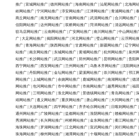
推广
|
宣城网站推广
|
德州网站推广
|
海南网站推广
|
汕尾网站推广
|
北海网
岭网站推广
|
宁河网站推广
|
淳安网站推广
|
江津网站推广
|
青浦网站推广
|
商丘网站推广
|
南充网站推广
|
甘南网站推广
|
武清网站推广
|
合川网站推广
信阳网站推广
|
达州网站推广
|
双桥网站推广
|
菏泽网站推广
|
清远网站推广
驻马店网站推广
|
云南网站推广
|
广安网站推广
|
南川网站推广
|
中山网站推
广
|
大足网站推广
|
揭阳网站推广
|
河北网站推广
|
璧山网站推广
|
云浮网站
推广
|
青海网站推广
|
陕西网站推广
|
甘肃网站推广
|
新疆网站推广
|
辽宁网
站推广
|
南京网站推广
|
东城网站推广
|
黄埔网站推广
|
杭州网站推广
|
泉州
站推广
|
长沙网站推广
|
武汉网站推广
|
郑州网站推广
|
昆明网站推广
|
贵阳
西宁网站推广
|
西安网站推广
|
兰州网站推广
|
乌鲁木齐网站推广
|
沈阳网站
站推广
|
丹阳网站推广
|
金坛网站推广
|
梁溪网站推广
|
崇川网站推广
|
邗江
网站推广
|
上城网站推广
|
余姚网站推广
|
鹿城网站推广
|
南湖网站推广
|
德
网站推广
|
包河网站推广
|
市中网站推广
|
市南网站推广
|
越秀网站推广
|
福
网站推广
|
三明网站推广
|
淮北网站推广
|
景德镇网站推广
|
青岛网站推广
|
靖网站推广
|
遵义网站推广
|
重庆网站推广
|
唐山网站推广
|
大同网站推广
|
站推广
|
大连网站推广
|
四平网站推广
|
齐齐哈尔网站推广
|
日喀则网站推广
通州网站推广
|
广陵网站推广
|
盐都网站推广
|
淮阴网站推广
|
赣榆网站推广
秀洲网站推广
|
长兴网站推广
|
柯桥网站推广
|
金东网站推广
|
衢江网站推广
海珠网站推广
|
罗湖网站推广
|
江北网站推广
|
宣武网站推广
|
闵行网站推广
珠海网站推广
|
柳州网站推广
|
湘潭网站推广
|
十堰网站推广
|
洛阳网站推广