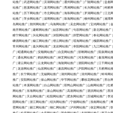
站推广
|
武进网站推广
|
滨湖网站推广
|
通州网站推广
|
广陵网站推广
|
盐都
站推广
|
慈溪网站推广
|
龙湾网站推广
|
秀洲网站推广
|
长兴网站推广
|
柯桥
站推广
|
历下网站推广
|
市北网站推广
|
海珠网站推广
|
罗湖网站推广
|
江北
站推广
|
萍乡网站推广
|
淄博网站推广
|
珠海网站推广
|
柳州网站推广
|
湘潭
岛网站推广
|
朔州网站推广
|
乌海网站推广
|
吴忠网站推广
|
宝鸡网站推广
|
南开网站推广
|
建邺网站推广
|
姑苏网站推广
|
句容网站推广
|
新北网站推广
睢宁网站推广
|
兴化网站推广
|
沭阳网站推广
|
拱墅网站推广
|
奉化网站推广
嵊泗网站推广
|
椒江网站推广
|
缙云网站推广
|
瑶海网站推广
|
槐荫网站推广
常州网站推广
|
嘉兴网站推广
|
龙岩网站推广
|
阜阳网站推广
|
九江网站推广
广
|
昭通网站推广
|
安顺网站推广
|
自贡网站推广
|
邯郸网站推广
|
阳泉网站
广
|
通化网站推广
|
鹤岗网站推广
|
林芝网站推广
|
河东网站推广
|
秦淮网站
广
|
灌云网站推广
|
云龙网站推广
|
海陵网站推广
|
泗阳网站推广
|
江干网站
广
|
龙游网站推广
|
仙居网站推广
|
遂昌网站推广
|
庐阳网站推广
|
天桥网站
推广
|
长宁网站推广
|
无锡网站推广
|
湖州网站推广
|
漳州网站推广
|
蚌埠网
推广
|
安阳网站推广
|
保山网站推广
|
毕节网站推广
|
攀枝花网站推广
|
邢台
站推广
|
本溪网站推广
|
白山网站推广
|
双鸭山网站推广
|
山南网站推广
|
红
网站推广
|
东海网站推广
|
泉山网站推广
|
高港网站推广
|
泗洪网站推广
|
西
网站推广
|
天台网站推广
|
松阳网站推广
|
肥东网站推广
|
历城网站推广
|
李
阴网站推广
|
浙江网站推广
|
绍兴网站推广
|
宁德网站推广
|
淮南网站推广
|
壁网站推广
|
丽江网站推广
|
铜仁网站推广
|
泸州网站推广
|
保定网站推广
|