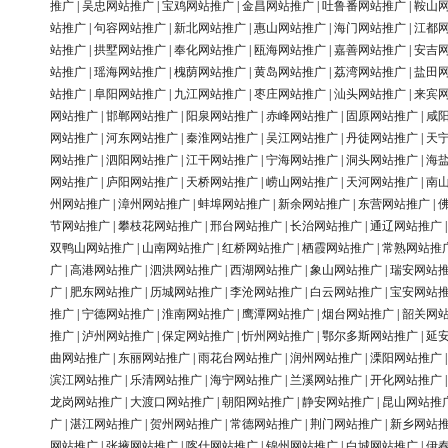
推广
|
吴忠网站推广
|
宝鸡网站推广
|
金昌网站推广
|
吐鲁番网站推广
|
鞍山
站推广
|
句容网站推广
|
新北网站推广
|
惠山网站推广
|
海门网站推广
|
江都
站推广
|
拱墅网站推广
|
奉化网站推广
|
瓯海网站推广
|
嘉善网站推广
|
安吉
站推广
|
瑶海网站推广
|
槐荫网站推广
|
黄岛网站推广
|
荔湾网站推广
|
盐田
站推广
|
阜阳网站推广
|
九江网站推广
|
枣庄网站推广
|
汕头网站推广
|
来宾
网站推广
|
邯郸网站推广
|
阳泉网站推广
|
赤峰网站推广
|
固原网站推广
|
咸
网站推广
|
河东网站推广
|
秦淮网站推广
|
吴江网站推广
|
丹徒网站推广
|
天
网站推广
|
泗阳网站推广
|
江干网站推广
|
宁海网站推广
|
洞头网站推广
|
海
网站推广
|
庐阳网站推广
|
天桥网站推广
|
崂山网站推广
|
天河网站推广
|
南
州网站推广
|
漳州网站推广
|
蚌埠网站推广
|
新余网站推广
|
东营网站推广
|
节网站推广
|
攀枝花网站推广
|
邢台网站推广
|
长治网站推广
|
通辽网站推广
双鸭山网站推广
|
山南网站推广
|
红桥网站推广
|
栖霞网站推广
|
常熟网站推
广
|
高港网站推广
|
泗洪网站推广
|
西湖网站推广
|
象山网站推广
|
瑞安网站
广
|
肥东网站推广
|
历城网站推广
|
李沧网站推广
|
白云网站推广
|
宝安网站
推广
|
宁德网站推广
|
淮南网站推广
|
鹰潭网站推广
|
烟台网站推广
|
韶关网
推广
|
泸州网站推广
|
保定网站推广
|
忻州网站推广
|
鄂尔多斯网站推广
|
延
曲网站推广
|
东丽网站推广
|
雨花台网站推广
|
润州网站推广
|
溧阳网站推广
滨江网站推广
|
乐清网站推广
|
海宁网站推广
|
兰溪网站推广
|
开化网站推广
龙岗网站推广
|
大渡口网站推广
|
朝阳网站推广
|
静安网站推广
|
昆山网站推
广
|
湛江网站推广
|
贺州网站推广
|
常德网站推广
|
荆门网站推广
|
新乡网站
网站推广
|
张掖网站推广
|
喀什网站推广
|
锦州网站推广
|
白城网站推广
|
伊