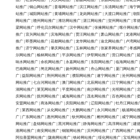
推广
|
松原网站推广
|
大庆网站推广
|
那曲网站推广
|
东丽网站推广
|
雨花台
站推广
|
铜山网站推广
|
姜堰网站推广
|
滨江网站推广
|
乐清网站推广
|
海宁
站推广
|
城阳网站推广
|
黄埔网站推广
|
龙岗网站推广
|
大渡口网站推广
|
朝
网站推广
|
赣州网站推广
|
潍坊网站推广
|
湛江网站推广
|
贺州网站推广
|
常
梁网站推广
|
呼伦贝尔网站推广
|
汉中网站推广
|
张掖网站推广
|
喀什网站推
推广
|
宜兴网站推广
|
滨海网站推广
|
贾汪网站推广
|
萧山网站推广
|
龙港网
推广
|
即墨网站推广
|
花都网站推广
|
龙华网站推广
|
渝北网站推广
|
卢湾网
推广
|
济宁网站推广
|
肇庆网站推广
|
玉林网站推广
|
张家界网站推广
|
孝感
尔网站推广
|
榆林网站推广
|
平凉网站推广
|
伊犁网站推广
|
营口网站推广
|
响水网站推广
|
余杭网站推广
|
永嘉网站推广
|
东阳网站推广
|
临海网站推广
巴南网站推广
|
闸北网站推广
|
扬州网站推广
|
舟山网站推广
|
厦门网站推广
广
|
益阳网站推广
|
荆州网站推广
|
濮阳网站推广
|
遂宁网站推广
|
沧州网站
网站推广
|
七台河网站推广
|
澳门网站推广
|
北辰网站推广
|
江宁网站推广
|
湖网站推广
|
莱芜网站推广
|
平度网站推广
|
南沙网站推广
|
光明网站推广
|
庆网站推广
|
抚州网站推广
|
威海网站推广
|
茂名网站推广
|
百色网站推广
|
安盟网站推广
|
商洛网站推广
|
庆阳网站推广
|
辽阳网站推广
|
牡丹江网站推
广
|
莱西网站推广
|
从化网站推广
|
大鹏网站推广
|
永川网站推广
|
杨浦网站
广
|
广东网站推广
|
惠州网站推广
|
钦州网站推广
|
郴州网站推广
|
咸宁网站
网站推广
|
盘锦网站推广
|
黑河网站推广
|
静海网站推广
|
高淳网站推广
|
建
港网站推广
|
南安网站推广
|
铜陵网站推广
|
滨州网站推广
|
广西网站推广
|
阿拉善盟网站推广
|
陇南网站推广
|
铁岭网站推广
|
绥化网站推广
|
宝坻网站