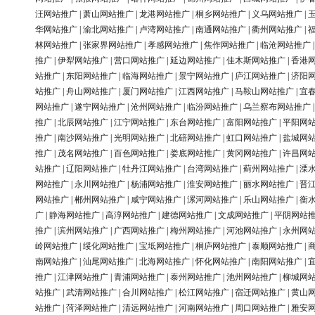
汪网站推广
|
萧山网站推广
|
龙港网站推广
|
桐乡网站推广
|
义乌网站推广
|
华网站推广
|
渝北网站推广
|
卢湾网站推广
|
南通网站推广
|
衢州网站推广
|
林网站推广
|
张家界网站推广
|
孝感网站推广
|
焦作网站推广
|
临沧网站推广
推广
|
伊犁网站推广
|
营口网站推广
|
延边网站推广
|
佳木斯网站推广
|
香港
站推广
|
东阳网站推广
|
临海网站推广
|
景宁网站推广
|
庐江网站推广
|
济阳
站推广
|
舟山网站推广
|
厦门网站推广
|
江西网站推广
|
马鞍山网站推广
|
宜
网站推广
|
遂宁网站推广
|
沧州网站推广
|
临汾网站推广
|
乌兰察布网站推广
推广
|
北辰网站推广
|
江宁网站推广
|
东台网站推广
|
富阳网站推广
|
平阳网
推广
|
南沙网站推广
|
光明网站推广
|
北碚网站推广
|
虹口网站推广
|
盐城网
推广
|
茂名网站推广
|
百色网站推广
|
娄底网站推广
|
黄冈网站推广
|
许昌网
站推广
|
辽阳网站推广
|
牡丹江网站推广
|
台湾网站推广
|
蓟州网站推广
|
溧
网站推广
|
永川网站推广
|
杨浦网站推广
|
淮安网站推广
|
丽水网站推广
|
晋
网站推广
|
郴州网站推广
|
咸宁网站推广
|
漯河网站推广
|
乐山网站推广
|
衡
广
|
静海网站推广
|
高淳网站推广
|
建德网站推广
|
文成网站推广
|
平阴网站
推广
|
滨州网站推广
|
广西网站推广
|
梅州网站推广
|
河池网站推广
|
永州网
岭网站推广
|
绥化网站推广
|
宝坻网站推广
|
桐庐网站推广
|
泰顺网站推广
|
南网站推广
|
汕尾网站推广
|
北海网站推广
|
怀化网站推广
|
南阳网站推广
|
推广
|
江津网站推广
|
青浦网站推广
|
泰州网站推广
|
池州网站推广
|
柳城网
站推广
|
武清网站推广
|
合川网站推广
|
松江网站推广
|
宿迁网站推广
|
黄山
站推广
|
菏泽网站推广
|
清远网站推广
|
河南网站推广
|
周口网站推广
|
雅安