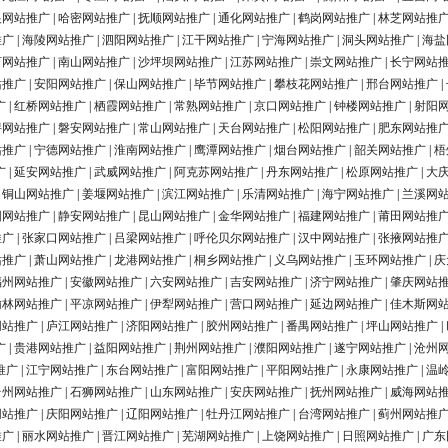
银网站推广
|
哈密网站推广
|
抚顺网站推广
|
通化网站推广
|
鹤岗网站推广
|
林芝网站推
推广
|
海陵网站推广
|
泗阳网站推广
|
江干网站推广
|
宁海网站推广
|
洞头网站推广
|
海盐
河网站推广
|
南山网站推广
|
沙坪坝网站推广
|
江苏网站推广
|
崇文网站推广
|
长宁网站
站推广
|
安阳网站推广
|
保山网站推广
|
毕节网站推广
|
攀枝花网站推广
|
邢台网站推广
|
广
|
红桥网站推广
|
栖霞网站推广
|
常熟网站推广
|
京口网站推广
|
钟楼网站推广
|
射阳
浔网站推广
|
磐安网站推广
|
常山网站推广
|
天台网站推广
|
松阳网站推广
|
肥东网站推
站推广
|
宁德网站推广
|
淮南网站推广
|
鹰潭网站推广
|
烟台网站推广
|
韶关网站推广
|
梧
广
|
延安网站推广
|
武威网站推广
|
阿克苏网站推广
|
丹东网站推广
|
松原网站推广
|
大
|
铜山网站推广
|
姜堰网站推广
|
滨江网站推广
|
乐清网站推广
|
海宁网站推广
|
兰溪网
阳网站推广
|
静安网站推广
|
昆山网站推广
|
金华网站推广
|
福建网站推广
|
莆田网站推
推广
|
张家口网站推广
|
吕梁网站推广
|
呼伦贝尔网站推广
|
汉中网站推广
|
张掖网站推
站推广
|
萧山网站推广
|
龙港网站推广
|
桐乡网站推广
|
义乌网站推广
|
玉环网站推广
|
庆
福州网站推广
|
安徽网站推广
|
六安网站推广
|
吉安网站推广
|
济宁网站推广
|
肇庆网站
榆林网站推广
|
平凉网站推广
|
伊犁网站推广
|
营口网站推广
|
延边网站推广
|
佳木斯网
网站推广
|
庐江网站推广
|
济阳网站推广
|
胶州网站推广
|
番禺网站推广
|
坪山网站推广
|
广
|
贵港网站推广
|
益阳网站推广
|
荆州网站推广
|
濮阳网站推广
|
遂宁网站推广
|
沧州
推广
|
江宁网站推广
|
东台网站推广
|
富阳网站推广
|
平阳网站推广
|
永康网站推广
|
温
台州网站推广
|
石狮网站推广
|
山东网站推广
|
安庆网站推广
|
抚州网站推广
|
威海网站
网站推广
|
庆阳网站推广
|
辽阳网站推广
|
牡丹江网站推广
|
台湾网站推广
|
蓟州网站推
推广
|
丽水网站推广
|
晋江网站推广
|
芜湖网站推广
|
上饶网站推广
|
日照网站推广
|
广东