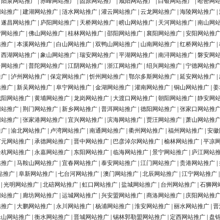
|
阳泉网站推广
|
赤峰网站推广
|
固原网站推广
|
咸阳网站推广
|
白银网站推广
|
哈密网
网站推广
|
建湖网站推广
|
涟水网站推广
|
灌云网站推广
|
云龙网站推广
|
海陵网站推广
|
|
遂昌网站推广
|
庐阳网站推广
|
天桥网站推广
|
崂山网站推广
|
天河网站推广
|
南山网
营网站推广
|
佛山网站推广
|
桂林网站推广
|
邵阳网站推广
|
襄阳网站推广
|
安阳网站推
站推广
|
本溪网站推广
|
白山网站推广
|
双鸭山网站推广
|
山南网站推广
|
红桥网站推广
|
|
西湖网站推广
|
象山网站推广
|
瑞安网站推广
|
平湖网站推广
|
南浔网站推广
|
磐安网
台网站推广
|
普陀网站推广
|
江阴网站推广
|
浙江网站推广
|
绍兴网站推广
|
宁德网站推
推广
|
泸州网站推广
|
保定网站推广
|
忻州网站推广
|
鄂尔多斯网站推广
|
延安网站推广
|
站推广
|
新吴网站推广
|
阜宁网站推广
|
金湖网站推广
|
灌南网站推广
|
铜山网站推广
|
姜
城阳网站推广
|
黄埔网站推广
|
龙岗网站推广
|
大渡口网站推广
|
朝阳网站推广
|
静安网
网站推广
|
荆门网站推广
|
新乡网站推广
|
普洱网站推广
|
德阳网站推广
|
张家口网站推
网站推广
|
张家港网站推广
|
宜兴网站推广
|
滨海网站推广
|
贾汪网站推广
|
萧山网站推
推广
|
渝北网站推广
|
卢湾网站推广
|
南通网站推广
|
衢州网站推广
|
福州网站推广
|
安徽
广元网站推广
|
承德网站推广
|
晋中网站推广
|
巴彦淖尔网站推广
|
榆林网站推广
|
平凉
余杭网站推广
|
永嘉网站推广
|
东阳网站推广
|
临海网站推广
|
景宁网站推广
|
庐江网站
站推广
|
马鞍山网站推广
|
宜春网站推广
|
泰安网站推广
|
江门网站推广
|
贵港网站推广
|
站推广
|
阜新网站推广
|
七台河网站推广
|
澳门网站推广
|
北辰网站推广
|
江宁网站推广
|
光明网站推广
|
北碚网站推广
|
虹口网站推广
|
盐城网站推广
|
台州网站推广
|
石狮网
网站推广
|
廊坊网站推广
|
运城网站推广
|
兴安盟网站推广
|
商洛网站推广
|
庆阳网站推
站推广
|
大鹏网站推广
|
永川网站推广
|
杨浦网站推广
|
淮安网站推广
|
丽水网站推广
|
晋
乐山网站推广
|
衡水网站推广
|
晋城网站推广
|
锡林郭勒盟网站推广
|
定西网站推广
|
盘