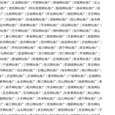
网站推广
|
文成网站推广
|
平阴网站推广
|
增城网站推广
|
涪陵网站推广
|
宝山
站推广
|
资阳网站推广
|
阿拉善盟网站推广
|
陇南网站推广
|
铁岭网站推广
|
绥
推广
|
汕尾网站推广
|
北海网站推广
|
怀化网站推广
|
南阳网站推广
|
宜宾网站
推广
|
河源网站推广
|
防城港网站推广
|
湖南网站推广
|
商丘网站推广
|
南充网
达州网站推广
|
双桥网站推广
|
菏泽网站推广
|
清远网站推广
|
河南网站推广
|
网站推广
|
巴中网站推广
|
荣昌网站推广
|
潮州网站推广
|
四川网站推广
|
眉山
推广
|
綦江网站推广
|
青海网站推广
|
陕西网站推广
|
甘肃网站推广
|
新疆网站
杭州网站推广
|
泉州网站推广
|
宿州网站推广
|
南昌网站推广
|
济南网站推广
|
网站推广
|
呼和浩特网站推广
|
银川网站推广
|
西宁网站推广
|
西安网站推广
|
金坛网站推广
|
梁溪网站推广
|
崇川网站推广
|
邗江网站推广
|
亭湖网站推广
|
网站推广
|
婺城网站推广
|
柯城网站推广
|
定海网站推广
|
黄岩网站推广
|
莲都
广
|
宁波网站推广
|
三明网站推广
|
淮北网站推广
|
景德镇网站推广
|
青岛网站
同网站推广
|
包头网站推广
|
石嘴山网站推广
|
海东网站推广
|
铜川网站推广
|
推广
|
武进网站推广
|
滨湖网站推广
|
通州网站推广
|
广陵网站推广
|
盐都网站
桥网站推广
|
金东网站推广
|
衢江网站推广
|
岱山网站推广
|
路桥网站推广
|
青
推广
|
南平网站推广
|
亳州网站推广
|
萍乡网站推广
|
淄博网站推广
|
珠海网站
广
|
吴忠网站推广
|
宝鸡网站推广
|
金昌网站推广
|
吐鲁番网站推广
|
鞍山网站
都网站推广
|
大丰网站推广
|
洪泽网站推广
|
连云网站推广
|
睢宁网站推广
|
兴
推广
|
椒江网站推广
|
缙云网站推广
|
瑶海网站推广
|
槐荫网站推广
|
黄岛网站
庄网站推广
|
汕头网站推广
|
来宾网站推广
|
衡阳网站推广
|
宜昌网站推广
|
平