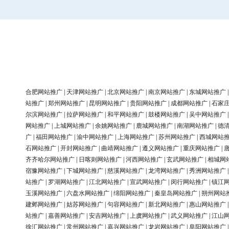
合肥网站推广
|
天津网站推广
|
北京网站推广
|
南京网站推广
|
东城网站推广
站推广
|
郑州网站推广
|
昆明网站推广
|
贵阳网站推广
|
成都网站推广
|
石家
尔滨网站推广
|
拉萨网站推广
|
和平网站推广
|
鼓楼网站推广
|
吴中网站推广
网站推广
|
上城网站推广
|
余姚网站推广
|
鹿城网站推广
|
南湖网站推广
|
德
广
|
福田网站推广
|
渝中网站推广
|
上海网站推广
|
苏州网站推广
|
西城网站
石网站推广
|
开封网站推广
|
曲靖网站推广
|
遵义网站推广
|
重庆网站推广
|
齐齐哈尔网站推广
|
日喀则网站推广
|
河西网站推广
|
玄武网站推广
|
相城网
宿豫网站推广
|
下城网站推广
|
慈溪网站推广
|
龙湾网站推广
|
秀洲网站推广
站推广
|
罗湖网站推广
|
江北网站推广
|
宣武网站推广
|
闵行网站推广
|
镇江
玉溪网站推广
|
六盘水网站推广
|
绵阳网站推广
|
秦皇岛网站推广
|
朔州网站
建邺网站推广
|
姑苏网站推广
|
句容网站推广
|
新北网站推广
|
惠山网站推广
站推广
|
嘉善网站推广
|
安吉网站推广
|
上虞网站推广
|
武义网站推广
|
江山
徐汇网站推广
|
常州网站推广
|
嘉兴网站推广
|
龙岩网站推广
|
阜阳网站推广