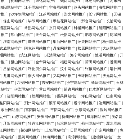
站推广
|
抚顺网站推广
|
通化网站推广
|
鹤岗网站推广
|
林芝网站推广
|
河东网
泗阳网站推广
|
江干网站推广
|
宁海网站推广
|
洞头网站推广
|
海盐网站推广
|
站推广
|
沙坪坝网站推广
|
江苏网站推广
|
崇文网站推广
|
长宁网站推广
|
无锡
广
|
保山网站推广
|
毕节网站推广
|
攀枝花网站推广
|
邢台网站推广
|
长治网站
栖霞网站推广
|
常熟网站推广
|
京口网站推广
|
钟楼网站推广
|
射阳网站推广
|
站推广
|
常山网站推广
|
天台网站推广
|
松阳网站推广
|
肥东网站推广
|
历城网
广
|
淮南网站推广
|
鹰潭网站推广
|
烟台网站推广
|
韶关网站推广
|
梧州网站推
武威网站推广
|
阿克苏网站推广
|
丹东网站推广
|
松原网站推广
|
大庆网站推
堰网站推广
|
滨江网站推广
|
乐清网站推广
|
海宁网站推广
|
兰溪网站推广
|
开
站推广
|
昆山网站推广
|
金华网站推广
|
福建网站推广
|
莆田网站推广
|
滁州网
广
|
吕梁网站推广
|
呼伦贝尔网站推广
|
汉中网站推广
|
张掖网站推广
|
喀什网
广
|
龙港网站推广
|
桐乡网站推广
|
义乌网站推广
|
玉环网站推广
|
庆元网站推
网站推广
|
六安网站推广
|
吉安网站推广
|
济宁网站推广
|
肇庆网站推广
|
玉林
网站推广
|
伊犁网站推广
|
营口网站推广
|
延边网站推广
|
佳木斯网站推广
|
香
推广
|
济阳网站推广
|
胶州网站推广
|
番禺网站推广
|
坪山网站推广
|
巴南网站
益阳网站推广
|
荆州网站推广
|
濮阳网站推广
|
遂宁网站推广
|
沧州网站推广
|
|
东台网站推广
|
富阳网站推广
|
平阳网站推广
|
永康网站推广
|
温岭网站推广
站推广
|
山东网站推广
|
安庆网站推广
|
抚州网站推广
|
威海网站推广
|
茂名网
广
|
辽阳网站推广
|
牡丹江网站推广
|
台湾网站推广
|
蓟州网站推广
|
溧水网站
江网站推广
|
芜湖网站推广
|
上饶网站推广
|
日照网站推广
|
广东网站推广
|
惠
锦网站推广
|
黑河网站推广
|
静海网站推广
|
高淳网站推广
|
建德网站推广
|
文