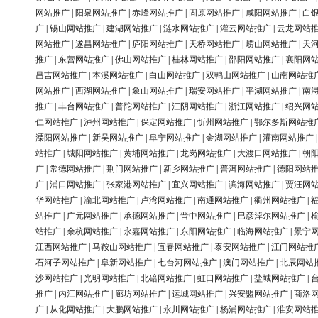
网站推广
|
阳泉网站推广
|
赤峰网站推广
|
固原网站推广
|
咸阳网站推广
|
白
广
|
锡山网站推广
|
建湖网站推广
|
涟水网站推广
|
灌云网站推广
|
云龙网站
网站推广
|
遂昌网站推广
|
庐阳网站推广
|
天桥网站推广
|
崂山网站推广
|
天
推广
|
东营网站推广
|
佛山网站推广
|
桂林网站推广
|
邵阳网站推广
|
襄阳网
昌吉网站推广
|
本溪网站推广
|
白山网站推广
|
双鸭山网站推广
|
山南网站推
网站推广
|
西湖网站推广
|
象山网站推广
|
瑞安网站推广
|
平湖网站推广
|
南
推广
|
丰台网站推广
|
普陀网站推广
|
江阴网站推广
|
浙江网站推广
|
绍兴网
仁网站推广
|
泸州网站推广
|
保定网站推广
|
忻州网站推广
|
鄂尔多斯网站推
溧阳网站推广
|
新吴网站推广
|
阜宁网站推广
|
金湖网站推广
|
灌南网站推广
站推广
|
城阳网站推广
|
黄埔网站推广
|
龙岗网站推广
|
大渡口网站推广
|
朝
广
|
常德网站推广
|
荆门网站推广
|
新乡网站推广
|
普洱网站推广
|
德阳网站
广
|
浦口网站推广
|
张家港网站推广
|
宜兴网站推广
|
滨海网站推广
|
贾汪网
华网站推广
|
渝北网站推广
|
卢湾网站推广
|
南通网站推广
|
衢州网站推广
|
站推广
|
广元网站推广
|
承德网站推广
|
晋中网站推广
|
巴彦淖尔网站推广
|
站推广
|
余杭网站推广
|
永嘉网站推广
|
东阳网站推广
|
临海网站推广
|
景宁
江西网站推广
|
马鞍山网站推广
|
宜春网站推广
|
泰安网站推广
|
江门网站推
石河子网站推广
|
阜新网站推广
|
七台河网站推广
|
澳门网站推广
|
北辰网站
沙网站推广
|
光明网站推广
|
北碚网站推广
|
虹口网站推广
|
盐城网站推广
|
推广
|
内江网站推广
|
廊坊网站推广
|
运城网站推广
|
兴安盟网站推广
|
商洛
广
|
从化网站推广
|
大鹏网站推广
|
永川网站推广
|
杨浦网站推广
|
淮安网站