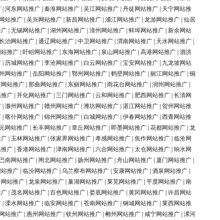
广
|
河东网站推广
|
秦淮网站推广
|
吴江网站推广
|
丹徒网站推广
|
天宁网站推
网站推广
|
吴兴网站推广
|
新昌网站推广
|
浦江网站推广
|
龙游网站推广
|
仙居
推广
|
无锡网站推广
|
湖州网站推广
|
漳州网站推广
|
蚌埠网站推广
|
新余网站
长治网站推广
|
通辽网站推广
|
中卫网站推广
|
渭南网站推广
|
天水网站推广
|
网站推广
|
盱眙网站推广
|
东海网站推广
|
泉山网站推广
|
高港网站推广
|
泗洪
广
|
历城网站推广
|
李沧网站推广
|
白云网站推广
|
宝安网站推广
|
九龙坡网站
州网站推广
|
岳阳网站推广
|
鄂州网站推广
|
鹤壁网站推广
|
丽江网站推广
|
铜
庆网站推广
|
那曲网站推广
|
东丽网站推广
|
雨花台网站推广
|
润州网站推广
|
站推广
|
开化网站推广
|
三门网站推广
|
云和网站推广
|
肥西网站推广
|
长清网
广
|
滁州网站推广
|
赣州网站推广
|
潍坊网站推广
|
湛江网站推广
|
贺州网站推
广
|
喀什网站推广
|
锦州网站推广
|
白城网站推广
|
伊春网站推广
|
西青网站推
元网站推广
|
长丰网站推广
|
章丘网站推广
|
即墨网站推广
|
花都网站推广
|
龙
推广
|
玉林网站推广
|
张家界网站推广
|
孝感网站推广
|
焦作网站推广
|
临沧网
站推广
|
香港网站推广
|
津南网站推广
|
六合网站推广
|
太仓网站推广
|
响水网
巴南网站推广
|
闸北网站推广
|
扬州网站推广
|
舟山网站推广
|
厦门网站推广
|
网站推广
|
临汾网站推广
|
乌兰察布网站推广
|
安康网站推广
|
酒泉网站推广
|
岭网站推广
|
龙泉网站推广
|
巢湖网站推广
|
莱芜网站推广
|
平度网站推广
|
南
推广
|
茂名网站推广
|
百色网站推广
|
娄底网站推广
|
黄冈网站推广
|
许昌网站
广
|
溧水网站推广
|
临安网站推广
|
苍南网站推广
|
钢城网站推广
|
莱西网站推
网站推广
|
惠州网站推广
|
钦州网站推广
|
郴州网站推广
|
咸宁网站推广
|
漯河