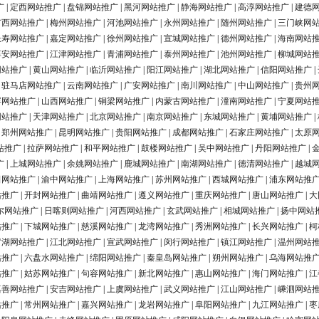
广
|
定西网站推广
|
盘锦网站推广
|
黑河网站推广
|
静海网站推广
|
高淳网站推广
|
建德
广西网站推广
|
梅州网站推广
|
河池网站推广
|
永州网站推广
|
随州网站推广
|
三门峡网
长寿网站推广
|
嘉定网站推广
|
徐州网站推广
|
宣城网站推广
|
德州网站推广
|
海南网站
淳安网站推广
|
江津网站推广
|
青浦网站推广
|
泰州网站推广
|
池州网站推广
|
柳城网站
网站推广
|
黄山网站推广
|
临沂网站推广
|
阳江网站推广
|
湖北网站推广
|
信阳网站推广
|
|
驻马店网站推广
|
云南网站推广
|
广安网站推广
|
南川网站推广
|
中山网站推广
|
贵州
浮网站推广
|
山西网站推广
|
铜梁网站推广
|
内蒙古网站推广
|
潼南网站推广
|
宁夏网站
网站推广
|
天津网站推广
|
北京网站推广
|
南京网站推广
|
东城网站推广
|
黄埔网站推广
|
|
郑州网站推广
|
昆明网站推广
|
贵阳网站推广
|
成都网站推广
|
石家庄网站推广
|
太原
站推广
|
拉萨网站推广
|
和平网站推广
|
鼓楼网站推广
|
吴中网站推广
|
丹阳网站推广
|
广
|
上城网站推广
|
余姚网站推广
|
鹿城网站推广
|
南湖网站推广
|
德清网站推广
|
越城
田网站推广
|
渝中网站推广
|
上海网站推广
|
苏州网站推广
|
西城网站推广
|
浦东网站推
站推广
|
开封网站推广
|
曲靖网站推广
|
遵义网站推广
|
重庆网站推广
|
唐山网站推广
|
大
尔网站推广
|
日喀则网站推广
|
河西网站推广
|
玄武网站推广
|
相城网站推广
|
扬中网站
站推广
|
下城网站推广
|
慈溪网站推广
|
龙湾网站推广
|
秀洲网站推广
|
长兴网站推广
|
柯
罗湖网站推广
|
江北网站推广
|
宣武网站推广
|
闵行网站推广
|
镇江网站推广
|
温州网站
站推广
|
六盘水网站推广
|
绵阳网站推广
|
秦皇岛网站推广
|
朔州网站推广
|
乌海网站推
站推广
|
姑苏网站推广
|
句容网站推广
|
新北网站推广
|
惠山网站推广
|
海门网站推广
|
江
嘉善网站推广
|
安吉网站推广
|
上虞网站推广
|
武义网站推广
|
江山网站推广
|
嵊泗网站
站推广
|
常州网站推广
|
嘉兴网站推广
|
龙岩网站推广
|
阜阳网站推广
|
九江网站推广
|
枣