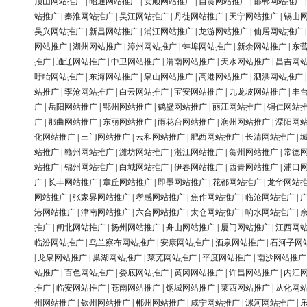
顶山网站推广
|
昭通网站推广
|
安顺网站推广
|
自贡网站推广
|
邯郸网站推广
站推广
|
秦淮网站推广
|
吴江网站推广
|
丹徒网站推广
|
天宁网站推广
|
锡山
吴兴网站推广
|
新昌网站推广
|
浦江网站推广
|
龙游网站推广
|
仙居网站推广
网站推广
|
湖州网站推广
|
漳州网站推广
|
蚌埠网站推广
|
新余网站推广
|
东
推广
|
通辽网站推广
|
中卫网站推广
|
渭南网站推广
|
天水网站推广
|
昌吉网
盱眙网站推广
|
东海网站推广
|
泉山网站推广
|
高港网站推广
|
泗洪网站推广
站推广
|
李沧网站推广
|
白云网站推广
|
宝安网站推广
|
九龙坡网站推广
|
丰
广
|
岳阳网站推广
|
鄂州网站推广
|
鹤壁网站推广
|
丽江网站推广
|
铜仁网站
广
|
那曲网站推广
|
东丽网站推广
|
雨花台网站推广
|
润州网站推广
|
溧阳网
化网站推广
|
三门网站推广
|
云和网站推广
|
肥西网站推广
|
长清网站推广
|
站推广
|
赣州网站推广
|
潍坊网站推广
|
湛江网站推广
|
贺州网站推广
|
常德
站推广
|
锦州网站推广
|
白城网站推广
|
伊春网站推广
|
西青网站推广
|
浦口
广
|
长丰网站推广
|
章丘网站推广
|
即墨网站推广
|
花都网站推广
|
龙华网站
网站推广
|
张家界网站推广
|
孝感网站推广
|
焦作网站推广
|
临沧网站推广
|
港网站推广
|
津南网站推广
|
六合网站推广
|
太仓网站推广
|
响水网站推广
|
推广
|
闸北网站推广
|
扬州网站推广
|
舟山网站推广
|
厦门网站推广
|
江西网
临汾网站推广
|
乌兰察布网站推广
|
安康网站推广
|
酒泉网站推广
|
石河子网
|
龙泉网站推广
|
巢湖网站推广
|
莱芜网站推广
|
平度网站推广
|
南沙网站推广
站推广
|
百色网站推广
|
娄底网站推广
|
黄冈网站推广
|
许昌网站推广
|
内江
推广
|
临安网站推广
|
苍南网站推广
|
钢城网站推广
|
莱西网站推广
|
从化网
州网站推广
|
钦州网站推广
|
郴州网站推广
|
咸宁网站推广
|
漯河网站推广
|