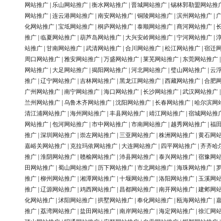
网站推广
|
乐山网站推广
|
衡水网站推广
|
晋城网站推广
|
锡林郭勒盟网站推
网站推广
|
连云港网站推广
|
南安网站推广
|
铜陵网站推广
|
滨州网站推广
|
化网站推广
|
宝坻网站推广
|
桐庐网站推广
|
泰顺网站推广
|
商河网站推广
|
推广
|
临夏网站推广
|
葫芦岛网站推广
|
大兴安岭网站推广
|
宁河网站推广
|
站推广
|
甘南网站推广
|
武清网站推广
|
合川网站推广
|
松江网站推广
|
宿迁
周口网站推广
|
雅安网站推广
|
万盛网站推广
|
莱芜网站推广
|
东莞网站推广
网站推广
|
大足网站推广
|
揭阳网站推广
|
河北网站推广
|
璧山网站推广
|
云
推广
|
辽宁网站推广
|
吉林网站推广
|
黑龙江网站推广
|
西藏网站推广
|
合肥
广州网站推广
|
南宁网站推广
|
海口网站推广
|
长沙网站推广
|
武汉网站推广
兰州网站推广
|
乌鲁木齐网站推广
|
沈阳网站推广
|
长春网站推广
|
哈尔滨网
清江浦网站推广
|
海州网站推广
|
丰县网站推广
|
靖江网站推广
|
宿城网站推
网站推广
|
包河网站推广
|
市中网站推广
|
市南网站推广
|
越秀网站推广
|
福
推广
|
深圳网站推广
|
崇左网站推广
|
三亚网站推广
|
株洲网站推广
|
黄石网
嘉峪关网站推广
|
克拉玛依网站推广
|
大连网站推广
|
四平网站推广
|
齐齐哈
推广
|
淮阴网站推广
|
赣榆网站推广
|
沛县网站推广
|
泰兴网站推广
|
宿豫网
田网站推广
|
蜀山网站推广
|
历下网站推广
|
市北网站推广
|
海珠网站推广
|
推广
|
柳州网站推广
|
湘潭网站推广
|
十堰网站推广
|
洛阳网站推广
|
玉溪网
推广
|
辽源网站推广
|
鸡西网站推广
|
昌都网站推广
|
南开网站推广
|
建邺网
化网站推广
|
沭阳网站推广
|
拱墅网站推广
|
奉化网站推广
|
瓯海网站推广
|
推广
|
荔湾网站推广
|
盐田网站推广
|
南岸网站推广
|
海定网站推广
|
徐汇网