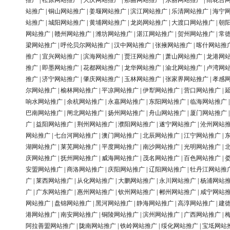
推广
|
松原网站推广
|
大庆网站推广
|
那曲网站推广
|
东丽网站推广
|
雨花台
站推广
|
铜山网站推广
|
姜堰网站推广
|
滨江网站推广
|
乐清网站推广
|
海宁
站推广
|
城阳网站推广
|
黄埔网站推广
|
龙岗网站推广
|
大渡口网站推广
|
朝
网站推广
|
赣州网站推广
|
潍坊网站推广
|
湛江网站推广
|
贺州网站推广
|
常
梁网站推广
|
呼伦贝尔网站推广
|
汉中网站推广
|
张掖网站推广
|
喀什网站推
推广
|
宜兴网站推广
|
滨海网站推广
|
贾汪网站推广
|
萧山网站推广
|
龙港网
推广
|
即墨网站推广
|
花都网站推广
|
龙华网站推广
|
渝北网站推广
|
卢湾网
推广
|
济宁网站推广
|
肇庆网站推广
|
玉林网站推广
|
张家界网站推广
|
孝感
尔网站推广
|
榆林网站推广
|
平凉网站推广
|
伊犁网站推广
|
营口网站推广
|
响水网站推广
|
余杭网站推广
|
永嘉网站推广
|
东阳网站推广
|
临海网站推广
巴南网站推广
|
闸北网站推广
|
扬州网站推广
|
舟山网站推广
|
厦门网站推广
广
|
益阳网站推广
|
荆州网站推广
|
濮阳网站推广
|
遂宁网站推广
|
沧州网站
网站推广
|
七台河网站推广
|
澳门网站推广
|
北辰网站推广
|
江宁网站推广
|
湖网站推广
|
莱芜网站推广
|
平度网站推广
|
南沙网站推广
|
光明网站推广
|
庆网站推广
|
抚州网站推广
|
威海网站推广
|
茂名网站推广
|
百色网站推广
|
安盟网站推广
|
商洛网站推广
|
庆阳网站推广
|
辽阳网站推广
|
牡丹江网站推
广
|
莱西网站推广
|
从化网站推广
|
大鹏网站推广
|
永川网站推广
|
杨浦网站
广
|
广东网站推广
|
惠州网站推广
|
钦州网站推广
|
郴州网站推广
|
咸宁网站
网站推广
|
盘锦网站推广
|
黑河网站推广
|
静海网站推广
|
高淳网站推广
|
建
港网站推广
|
南安网站推广
|
铜陵网站推广
|
滨州网站推广
|
广西网站推广
|
阿拉善盟网站推广
|
陇南网站推广
|
铁岭网站推广
|
绥化网站推广
|
宝坻网站