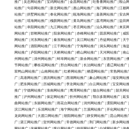
推广
|
吴忠网站推广
|
宝鸡网站推广
|
金昌网站推广
|
吐鲁番网站推广
|
鞍山
站推广
|
句容网站推广
|
新北网站推广
|
惠山网站推广
|
海门网站推广
|
江都
站推广
|
拱墅网站推广
|
奉化网站推广
|
瓯海网站推广
|
嘉善网站推广
|
安吉
站推广
|
瑶海网站推广
|
槐荫网站推广
|
黄岛网站推广
|
荔湾网站推广
|
盐田
站推广
|
阜阳网站推广
|
九江网站推广
|
枣庄网站推广
|
汕头网站推广
|
来宾
网站推广
|
邯郸网站推广
|
阳泉网站推广
|
赤峰网站推广
|
固原网站推广
|
咸
网站推广
|
河东网站推广
|
秦淮网站推广
|
吴江网站推广
|
丹徒网站推广
|
天
网站推广
|
泗阳网站推广
|
江干网站推广
|
宁海网站推广
|
洞头网站推广
|
海
网站推广
|
庐阳网站推广
|
天桥网站推广
|
崂山网站推广
|
天河网站推广
|
南
州网站推广
|
漳州网站推广
|
蚌埠网站推广
|
新余网站推广
|
东营网站推广
|
节网站推广
|
攀枝花网站推广
|
邢台网站推广
|
长治网站推广
|
通辽网站推广
双鸭山网站推广
|
山南网站推广
|
红桥网站推广
|
栖霞网站推广
|
常熟网站推
广
|
高港网站推广
|
泗洪网站推广
|
西湖网站推广
|
象山网站推广
|
瑞安网站
广
|
肥东网站推广
|
历城网站推广
|
李沧网站推广
|
白云网站推广
|
宝安网站
推广
|
宁德网站推广
|
淮南网站推广
|
鹰潭网站推广
|
烟台网站推广
|
韶关网
推广
|
泸州网站推广
|
保定网站推广
|
忻州网站推广
|
鄂尔多斯网站推广
|
延
曲网站推广
|
东丽网站推广
|
雨花台网站推广
|
润州网站推广
|
溧阳网站推广
滨江网站推广
|
乐清网站推广
|
海宁网站推广
|
兰溪网站推广
|
开化网站推广
龙岗网站推广
|
大渡口网站推广
|
朝阳网站推广
|
静安网站推广
|
昆山网站推
广
|
湛江网站推广
|
贺州网站推广
|
常德网站推广
|
荆门网站推广
|
新乡网站
网站推广
|
张掖网站推广
|
喀什网站推广
|
锦州网站推广
|
白城网站推广
|
伊