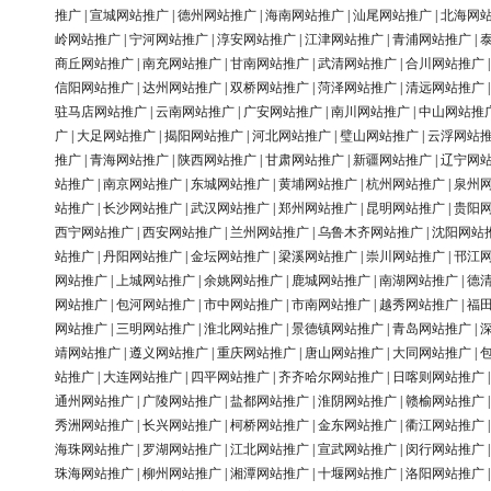
推广
|
宣城网站推广
|
德州网站推广
|
海南网站推广
|
汕尾网站推广
|
北海网
岭网站推广
|
宁河网站推广
|
淳安网站推广
|
江津网站推广
|
青浦网站推广
|
商丘网站推广
|
南充网站推广
|
甘南网站推广
|
武清网站推广
|
合川网站推广
信阳网站推广
|
达州网站推广
|
双桥网站推广
|
菏泽网站推广
|
清远网站推广
驻马店网站推广
|
云南网站推广
|
广安网站推广
|
南川网站推广
|
中山网站推
广
|
大足网站推广
|
揭阳网站推广
|
河北网站推广
|
璧山网站推广
|
云浮网站
推广
|
青海网站推广
|
陕西网站推广
|
甘肃网站推广
|
新疆网站推广
|
辽宁网
站推广
|
南京网站推广
|
东城网站推广
|
黄埔网站推广
|
杭州网站推广
|
泉州
站推广
|
长沙网站推广
|
武汉网站推广
|
郑州网站推广
|
昆明网站推广
|
贵阳
西宁网站推广
|
西安网站推广
|
兰州网站推广
|
乌鲁木齐网站推广
|
沈阳网站
站推广
|
丹阳网站推广
|
金坛网站推广
|
梁溪网站推广
|
崇川网站推广
|
邗江
网站推广
|
上城网站推广
|
余姚网站推广
|
鹿城网站推广
|
南湖网站推广
|
德
网站推广
|
包河网站推广
|
市中网站推广
|
市南网站推广
|
越秀网站推广
|
福
网站推广
|
三明网站推广
|
淮北网站推广
|
景德镇网站推广
|
青岛网站推广
|
靖网站推广
|
遵义网站推广
|
重庆网站推广
|
唐山网站推广
|
大同网站推广
|
站推广
|
大连网站推广
|
四平网站推广
|
齐齐哈尔网站推广
|
日喀则网站推广
通州网站推广
|
广陵网站推广
|
盐都网站推广
|
淮阴网站推广
|
赣榆网站推广
秀洲网站推广
|
长兴网站推广
|
柯桥网站推广
|
金东网站推广
|
衢江网站推广
海珠网站推广
|
罗湖网站推广
|
江北网站推广
|
宣武网站推广
|
闵行网站推广
珠海网站推广
|
柳州网站推广
|
湘潭网站推广
|
十堰网站推广
|
洛阳网站推广