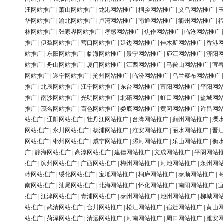
汪网站推广
|
萧山网站推广
|
龙港网站推广
|
桐乡网站推广
|
义乌网站推广
|
华网站推广
|
渝北网站推广
|
卢湾网站推广
|
南通网站推广
|
衢州网站推广
|
林网站推广
|
张家界网站推广
|
孝感网站推广
|
焦作网站推广
|
临沧网站推广
推广
|
伊犁网站推广
|
营口网站推广
|
延边网站推广
|
佳木斯网站推广
|
香港
站推广
|
东阳网站推广
|
临海网站推广
|
景宁网站推广
|
庐江网站推广
|
济阳
站推广
|
舟山网站推广
|
厦门网站推广
|
江西网站推广
|
马鞍山网站推广
|
宜
网站推广
|
遂宁网站推广
|
沧州网站推广
|
临汾网站推广
|
乌兰察布网站推广
推广
|
北辰网站推广
|
江宁网站推广
|
东台网站推广
|
富阳网站推广
|
平阳网
推广
|
南沙网站推广
|
光明网站推广
|
北碚网站推广
|
虹口网站推广
|
盐城网
推广
|
茂名网站推广
|
百色网站推广
|
娄底网站推广
|
黄冈网站推广
|
许昌网
站推广
|
辽阳网站推广
|
牡丹江网站推广
|
台湾网站推广
|
蓟州网站推广
|
溧
网站推广
|
永川网站推广
|
杨浦网站推广
|
淮安网站推广
|
丽水网站推广
|
晋
网站推广
|
郴州网站推广
|
咸宁网站推广
|
漯河网站推广
|
乐山网站推广
|
衡
广
|
静海网站推广
|
高淳网站推广
|
建德网站推广
|
文成网站推广
|
平阴网站
推广
|
滨州网站推广
|
广西网站推广
|
梅州网站推广
|
河池网站推广
|
永州网
岭网站推广
|
绥化网站推广
|
宝坻网站推广
|
桐庐网站推广
|
泰顺网站推广
|
南网站推广
|
汕尾网站推广
|
北海网站推广
|
怀化网站推广
|
南阳网站推广
|
推广
|
江津网站推广
|
青浦网站推广
|
泰州网站推广
|
池州网站推广
|
柳城网
站推广
|
武清网站推广
|
合川网站推广
|
松江网站推广
|
宿迁网站推广
|
黄山
站推广
|
菏泽网站推广
|
清远网站推广
|
河南网站推广
|
周口网站推广
|
雅安