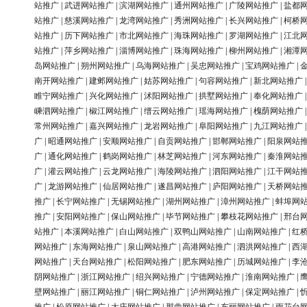
站推广
|
武进网站推广
|
滨湖网站推广
|
通州网站推广
|
广陵网站推广
|
盐都
站推广
|
慈溪网站推广
|
龙湾网站推广
|
秀洲网站推广
|
长兴网站推广
|
柯桥
站推广
|
历下网站推广
|
市北网站推广
|
海珠网站推广
|
罗湖网站推广
|
江北
站推广
|
萍乡网站推广
|
淄博网站推广
|
珠海网站推广
|
柳州网站推广
|
湘潭
岛网站推广
|
朔州网站推广
|
乌海网站推广
|
吴忠网站推广
|
宝鸡网站推广
|
南开网站推广
|
建邺网站推广
|
姑苏网站推广
|
句容网站推广
|
新北网站推广
睢宁网站推广
|
兴化网站推广
|
沭阳网站推广
|
拱墅网站推广
|
奉化网站推广
嵊泗网站推广
|
椒江网站推广
|
缙云网站推广
|
瑶海网站推广
|
槐荫网站推广
常州网站推广
|
嘉兴网站推广
|
龙岩网站推广
|
阜阳网站推广
|
九江网站推广
广
|
昭通网站推广
|
安顺网站推广
|
自贡网站推广
|
邯郸网站推广
|
阳泉网站
广
|
通化网站推广
|
鹤岗网站推广
|
林芝网站推广
|
河东网站推广
|
秦淮网站
广
|
灌云网站推广
|
云龙网站推广
|
海陵网站推广
|
泗阳网站推广
|
江干网站
广
|
龙游网站推广
|
仙居网站推广
|
遂昌网站推广
|
庐阳网站推广
|
天桥网站
推广
|
长宁网站推广
|
无锡网站推广
|
湖州网站推广
|
漳州网站推广
|
蚌埠网
推广
|
安阳网站推广
|
保山网站推广
|
毕节网站推广
|
攀枝花网站推广
|
邢台
站推广
|
本溪网站推广
|
白山网站推广
|
双鸭山网站推广
|
山南网站推广
|
红
网站推广
|
东海网站推广
|
泉山网站推广
|
高港网站推广
|
泗洪网站推广
|
西
网站推广
|
天台网站推广
|
松阳网站推广
|
肥东网站推广
|
历城网站推广
|
李
阴网站推广
|
浙江网站推广
|
绍兴网站推广
|
宁德网站推广
|
淮南网站推广
|
壁网站推广
|
丽江网站推广
|
铜仁网站推广
|
泸州网站推广
|
保定网站推广
|