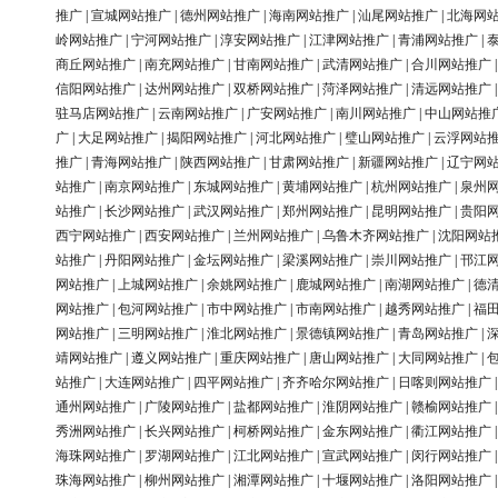
推广
|
宣城网站推广
|
德州网站推广
|
海南网站推广
|
汕尾网站推广
|
北海网
岭网站推广
|
宁河网站推广
|
淳安网站推广
|
江津网站推广
|
青浦网站推广
|
商丘网站推广
|
南充网站推广
|
甘南网站推广
|
武清网站推广
|
合川网站推广
信阳网站推广
|
达州网站推广
|
双桥网站推广
|
菏泽网站推广
|
清远网站推广
驻马店网站推广
|
云南网站推广
|
广安网站推广
|
南川网站推广
|
中山网站推
广
|
大足网站推广
|
揭阳网站推广
|
河北网站推广
|
璧山网站推广
|
云浮网站
推广
|
青海网站推广
|
陕西网站推广
|
甘肃网站推广
|
新疆网站推广
|
辽宁网
站推广
|
南京网站推广
|
东城网站推广
|
黄埔网站推广
|
杭州网站推广
|
泉州
站推广
|
长沙网站推广
|
武汉网站推广
|
郑州网站推广
|
昆明网站推广
|
贵阳
西宁网站推广
|
西安网站推广
|
兰州网站推广
|
乌鲁木齐网站推广
|
沈阳网站
站推广
|
丹阳网站推广
|
金坛网站推广
|
梁溪网站推广
|
崇川网站推广
|
邗江
网站推广
|
上城网站推广
|
余姚网站推广
|
鹿城网站推广
|
南湖网站推广
|
德
网站推广
|
包河网站推广
|
市中网站推广
|
市南网站推广
|
越秀网站推广
|
福
网站推广
|
三明网站推广
|
淮北网站推广
|
景德镇网站推广
|
青岛网站推广
|
靖网站推广
|
遵义网站推广
|
重庆网站推广
|
唐山网站推广
|
大同网站推广
|
站推广
|
大连网站推广
|
四平网站推广
|
齐齐哈尔网站推广
|
日喀则网站推广
通州网站推广
|
广陵网站推广
|
盐都网站推广
|
淮阴网站推广
|
赣榆网站推广
秀洲网站推广
|
长兴网站推广
|
柯桥网站推广
|
金东网站推广
|
衢江网站推广
海珠网站推广
|
罗湖网站推广
|
江北网站推广
|
宣武网站推广
|
闵行网站推广
珠海网站推广
|
柳州网站推广
|
湘潭网站推广
|
十堰网站推广
|
洛阳网站推广