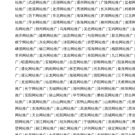
站推广
|
武进网站推广
|
滨湖网站推广
|
通州网站推广
|
广陵网站推广
|
盐都
站推广
|
慈溪网站推广
|
龙湾网站推广
|
秀洲网站推广
|
长兴网站推广
|
柯桥
站推广
|
历下网站推广
|
市北网站推广
|
海珠网站推广
|
罗湖网站推广
|
江北
站推广
|
萍乡网站推广
|
淄博网站推广
|
珠海网站推广
|
柳州网站推广
|
湘潭
岛网站推广
|
朔州网站推广
|
乌海网站推广
|
吴忠网站推广
|
宝鸡网站推广
|
南开网站推广
|
建邺网站推广
|
姑苏网站推广
|
句容网站推广
|
新北网站推广
睢宁网站推广
|
兴化网站推广
|
沭阳网站推广
|
拱墅网站推广
|
奉化网站推广
嵊泗网站推广
|
椒江网站推广
|
缙云网站推广
|
瑶海网站推广
|
槐荫网站推广
常州网站推广
|
嘉兴网站推广
|
龙岩网站推广
|
阜阳网站推广
|
九江网站推广
广
|
昭通网站推广
|
安顺网站推广
|
自贡网站推广
|
邯郸网站推广
|
阳泉网站
广
|
通化网站推广
|
鹤岗网站推广
|
林芝网站推广
|
河东网站推广
|
秦淮网站
广
|
灌云网站推广
|
云龙网站推广
|
海陵网站推广
|
泗阳网站推广
|
江干网站
广
|
龙游网站推广
|
仙居网站推广
|
遂昌网站推广
|
庐阳网站推广
|
天桥网站
推广
|
长宁网站推广
|
无锡网站推广
|
湖州网站推广
|
漳州网站推广
|
蚌埠网
推广
|
安阳网站推广
|
保山网站推广
|
毕节网站推广
|
攀枝花网站推广
|
邢台
站推广
|
本溪网站推广
|
白山网站推广
|
双鸭山网站推广
|
山南网站推广
|
红
网站推广
|
东海网站推广
|
泉山网站推广
|
高港网站推广
|
泗洪网站推广
|
西
网站推广
|
天台网站推广
|
松阳网站推广
|
肥东网站推广
|
历城网站推广
|
李
阴网站推广
|
浙江网站推广
|
绍兴网站推广
|
宁德网站推广
|
淮南网站推广
|
壁网站推广
|
丽江网站推广
|
铜仁网站推广
|
泸州网站推广
|
保定网站推广
|