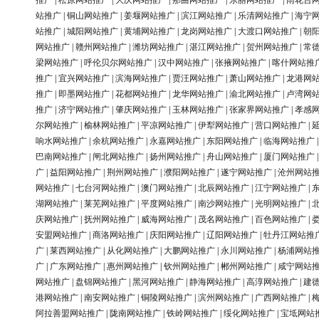
推广
|
松原网站推广
|
大庆网站推广
|
那曲网站推广
|
东丽网站推广
|
雨花台
站推广
|
铜山网站推广
|
姜堰网站推广
|
滨江网站推广
|
乐清网站推广
|
海宁
站推广
|
城阳网站推广
|
黄埔网站推广
|
龙岗网站推广
|
大渡口网站推广
|
朝
网站推广
|
赣州网站推广
|
潍坊网站推广
|
湛江网站推广
|
贺州网站推广
|
常
梁网站推广
|
呼伦贝尔网站推广
|
汉中网站推广
|
张掖网站推广
|
喀什网站推
推广
|
宜兴网站推广
|
滨海网站推广
|
贾汪网站推广
|
萧山网站推广
|
龙港网
推广
|
即墨网站推广
|
花都网站推广
|
龙华网站推广
|
渝北网站推广
|
卢湾网
推广
|
济宁网站推广
|
肇庆网站推广
|
玉林网站推广
|
张家界网站推广
|
孝感
尔网站推广
|
榆林网站推广
|
平凉网站推广
|
伊犁网站推广
|
营口网站推广
|
响水网站推广
|
余杭网站推广
|
永嘉网站推广
|
东阳网站推广
|
临海网站推广
巴南网站推广
|
闸北网站推广
|
扬州网站推广
|
舟山网站推广
|
厦门网站推广
广
|
益阳网站推广
|
荆州网站推广
|
濮阳网站推广
|
遂宁网站推广
|
沧州网站
网站推广
|
七台河网站推广
|
澳门网站推广
|
北辰网站推广
|
江宁网站推广
|
湖网站推广
|
莱芜网站推广
|
平度网站推广
|
南沙网站推广
|
光明网站推广
|
庆网站推广
|
抚州网站推广
|
威海网站推广
|
茂名网站推广
|
百色网站推广
|
安盟网站推广
|
商洛网站推广
|
庆阳网站推广
|
辽阳网站推广
|
牡丹江网站推
广
|
莱西网站推广
|
从化网站推广
|
大鹏网站推广
|
永川网站推广
|
杨浦网站
广
|
广东网站推广
|
惠州网站推广
|
钦州网站推广
|
郴州网站推广
|
咸宁网站
网站推广
|
盘锦网站推广
|
黑河网站推广
|
静海网站推广
|
高淳网站推广
|
建
港网站推广
|
南安网站推广
|
铜陵网站推广
|
滨州网站推广
|
广西网站推广
|
阿拉善盟网站推广
|
陇南网站推广
|
铁岭网站推广
|
绥化网站推广
|
宝坻网站