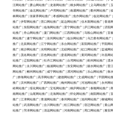
汪网站推广
|
萧山网站推广
|
龙港网站推广
|
桐乡网站推广
|
义乌网站推广
|
华网站推广
|
渝北网站推广
|
卢湾网站推广
|
南通网站推广
|
衢州网站推广
|
林网站推广
|
张家界网站推广
|
孝感网站推广
|
焦作网站推广
|
临沧网站推广
推广
|
伊犁网站推广
|
营口网站推广
|
延边网站推广
|
佳木斯网站推广
|
香港
站推广
|
东阳网站推广
|
临海网站推广
|
景宁网站推广
|
庐江网站推广
|
济阳
站推广
|
舟山网站推广
|
厦门网站推广
|
江西网站推广
|
马鞍山网站推广
|
宜
网站推广
|
遂宁网站推广
|
沧州网站推广
|
临汾网站推广
|
乌兰察布网站推广
推广
|
北辰网站推广
|
江宁网站推广
|
东台网站推广
|
富阳网站推广
|
平阳网
推广
|
南沙网站推广
|
光明网站推广
|
北碚网站推广
|
虹口网站推广
|
盐城网
推广
|
茂名网站推广
|
百色网站推广
|
娄底网站推广
|
黄冈网站推广
|
许昌网
站推广
|
辽阳网站推广
|
牡丹江网站推广
|
台湾网站推广
|
蓟州网站推广
|
溧
网站推广
|
永川网站推广
|
杨浦网站推广
|
淮安网站推广
|
丽水网站推广
|
晋
网站推广
|
郴州网站推广
|
咸宁网站推广
|
漯河网站推广
|
乐山网站推广
|
衡
广
|
静海网站推广
|
高淳网站推广
|
建德网站推广
|
文成网站推广
|
平阴网站
推广
|
滨州网站推广
|
广西网站推广
|
梅州网站推广
|
河池网站推广
|
永州网
岭网站推广
|
绥化网站推广
|
宝坻网站推广
|
桐庐网站推广
|
泰顺网站推广
|
南网站推广
|
汕尾网站推广
|
北海网站推广
|
怀化网站推广
|
南阳网站推广
|
推广
|
江津网站推广
|
青浦网站推广
|
泰州网站推广
|
池州网站推广
|
柳城网
站推广
|
武清网站推广
|
合川网站推广
|
松江网站推广
|
宿迁网站推广
|
黄山
站推广
|
菏泽网站推广
|
清远网站推广
|
河南网站推广
|
周口网站推广
|
雅安