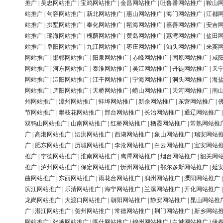
推广
|
吴忠网站推广
|
宝鸡网站推广
|
金昌网站推广
|
吐鲁番网站推广
|
鞍山
站推广
|
句容网站推广
|
新北网站推广
|
惠山网站推广
|
海门网站推广
|
江都
站推广
|
拱墅网站推广
|
奉化网站推广
|
瓯海网站推广
|
嘉善网站推广
|
安吉
站推广
|
瑶海网站推广
|
槐荫网站推广
|
黄岛网站推广
|
荔湾网站推广
|
盐田
站推广
|
阜阳网站推广
|
九江网站推广
|
枣庄网站推广
|
汕头网站推广
|
来宾
网站推广
|
邯郸网站推广
|
阳泉网站推广
|
赤峰网站推广
|
固原网站推广
|
咸
网站推广
|
河东网站推广
|
秦淮网站推广
|
吴江网站推广
|
丹徒网站推广
|
天
网站推广
|
泗阳网站推广
|
江干网站推广
|
宁海网站推广
|
洞头网站推广
|
海
网站推广
|
庐阳网站推广
|
天桥网站推广
|
崂山网站推广
|
天河网站推广
|
南
州网站推广
|
漳州网站推广
|
蚌埠网站推广
|
新余网站推广
|
东营网站推广
|
节网站推广
|
攀枝花网站推广
|
邢台网站推广
|
长治网站推广
|
通辽网站推广
双鸭山网站推广
|
山南网站推广
|
红桥网站推广
|
栖霞网站推广
|
常熟网站推
广
|
高港网站推广
|
泗洪网站推广
|
西湖网站推广
|
象山网站推广
|
瑞安网站
广
|
肥东网站推广
|
历城网站推广
|
李沧网站推广
|
白云网站推广
|
宝安网站
推广
|
宁德网站推广
|
淮南网站推广
|
鹰潭网站推广
|
烟台网站推广
|
韶关网
推广
|
泸州网站推广
|
保定网站推广
|
忻州网站推广
|
鄂尔多斯网站推广
|
延
曲网站推广
|
东丽网站推广
|
雨花台网站推广
|
润州网站推广
|
溧阳网站推广
滨江网站推广
|
乐清网站推广
|
海宁网站推广
|
兰溪网站推广
|
开化网站推广
龙岗网站推广
|
大渡口网站推广
|
朝阳网站推广
|
静安网站推广
|
昆山网站推
广
|
湛江网站推广
|
贺州网站推广
|
常德网站推广
|
荆门网站推广
|
新乡网站
网站推广
|
张掖网站推广
|
喀什网站推广
|
锦州网站推广
|
白城网站推广
|
伊