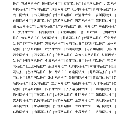
推广
|
宣城网站推广
|
德州网站推广
|
海南网站推广
|
汕尾网站推广
|
北海网
岭网站推广
|
宁河网站推广
|
淳安网站推广
|
江津网站推广
|
青浦网站推广
|
商丘网站推广
|
南充网站推广
|
甘南网站推广
|
武清网站推广
|
合川网站推广
信阳网站推广
|
达州网站推广
|
双桥网站推广
|
菏泽网站推广
|
清远网站推广
驻马店网站推广
|
云南网站推广
|
广安网站推广
|
南川网站推广
|
中山网站推
广
|
大足网站推广
|
揭阳网站推广
|
河北网站推广
|
璧山网站推广
|
云浮网站
推广
|
青海网站推广
|
陕西网站推广
|
甘肃网站推广
|
新疆网站推广
|
辽宁网
站推广
|
南京网站推广
|
东城网站推广
|
黄埔网站推广
|
杭州网站推广
|
泉州
站推广
|
长沙网站推广
|
武汉网站推广
|
郑州网站推广
|
昆明网站推广
|
贵阳
西宁网站推广
|
西安网站推广
|
兰州网站推广
|
乌鲁木齐网站推广
|
沈阳网站
站推广
|
丹阳网站推广
|
金坛网站推广
|
梁溪网站推广
|
崇川网站推广
|
邗江
网站推广
|
上城网站推广
|
余姚网站推广
|
鹿城网站推广
|
南湖网站推广
|
德
网站推广
|
包河网站推广
|
市中网站推广
|
市南网站推广
|
越秀网站推广
|
福
网站推广
|
三明网站推广
|
淮北网站推广
|
景德镇网站推广
|
青岛网站推广
|
靖网站推广
|
遵义网站推广
|
重庆网站推广
|
唐山网站推广
|
大同网站推广
|
站推广
|
大连网站推广
|
四平网站推广
|
齐齐哈尔网站推广
|
日喀则网站推广
通州网站推广
|
广陵网站推广
|
盐都网站推广
|
淮阴网站推广
|
赣榆网站推广
秀洲网站推广
|
长兴网站推广
|
柯桥网站推广
|
金东网站推广
|
衢江网站推广
海珠网站推广
|
罗湖网站推广
|
江北网站推广
|
宣武网站推广
|
闵行网站推广
珠海网站推广
|
柳州网站推广
|
湘潭网站推广
|
十堰网站推广
|
洛阳网站推广