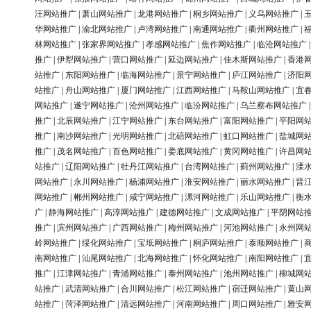
汪网站推广
|
萧山网站推广
|
龙港网站推广
|
桐乡网站推广
|
义乌网站推广
|
华网站推广
|
渝北网站推广
|
卢湾网站推广
|
南通网站推广
|
衢州网站推广
|
林网站推广
|
张家界网站推广
|
孝感网站推广
|
焦作网站推广
|
临沧网站推广
推广
|
伊犁网站推广
|
营口网站推广
|
延边网站推广
|
佳木斯网站推广
|
香港
站推广
|
东阳网站推广
|
临海网站推广
|
景宁网站推广
|
庐江网站推广
|
济阳
站推广
|
舟山网站推广
|
厦门网站推广
|
江西网站推广
|
马鞍山网站推广
|
宜
网站推广
|
遂宁网站推广
|
沧州网站推广
|
临汾网站推广
|
乌兰察布网站推广
推广
|
北辰网站推广
|
江宁网站推广
|
东台网站推广
|
富阳网站推广
|
平阳网
推广
|
南沙网站推广
|
光明网站推广
|
北碚网站推广
|
虹口网站推广
|
盐城网
推广
|
茂名网站推广
|
百色网站推广
|
娄底网站推广
|
黄冈网站推广
|
许昌网
站推广
|
辽阳网站推广
|
牡丹江网站推广
|
台湾网站推广
|
蓟州网站推广
|
溧
网站推广
|
永川网站推广
|
杨浦网站推广
|
淮安网站推广
|
丽水网站推广
|
晋
网站推广
|
郴州网站推广
|
咸宁网站推广
|
漯河网站推广
|
乐山网站推广
|
衡
广
|
静海网站推广
|
高淳网站推广
|
建德网站推广
|
文成网站推广
|
平阴网站
推广
|
滨州网站推广
|
广西网站推广
|
梅州网站推广
|
河池网站推广
|
永州网
岭网站推广
|
绥化网站推广
|
宝坻网站推广
|
桐庐网站推广
|
泰顺网站推广
|
南网站推广
|
汕尾网站推广
|
北海网站推广
|
怀化网站推广
|
南阳网站推广
|
推广
|
江津网站推广
|
青浦网站推广
|
泰州网站推广
|
池州网站推广
|
柳城网
站推广
|
武清网站推广
|
合川网站推广
|
松江网站推广
|
宿迁网站推广
|
黄山
站推广
|
菏泽网站推广
|
清远网站推广
|
河南网站推广
|
周口网站推广
|
雅安