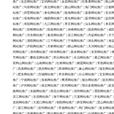
推广
|
吴忠网站推广
|
宝鸡网站推广
|
金昌网站推广
|
吐鲁番网站推广
|
鞍山
站推广
|
句容网站推广
|
新北网站推广
|
惠山网站推广
|
海门网站推广
|
江都
站推广
|
拱墅网站推广
|
奉化网站推广
|
瓯海网站推广
|
嘉善网站推广
|
安吉
站推广
|
瑶海网站推广
|
槐荫网站推广
|
黄岛网站推广
|
荔湾网站推广
|
盐田
站推广
|
阜阳网站推广
|
九江网站推广
|
枣庄网站推广
|
汕头网站推广
|
来宾
网站推广
|
邯郸网站推广
|
阳泉网站推广
|
赤峰网站推广
|
固原网站推广
|
咸
网站推广
|
河东网站推广
|
秦淮网站推广
|
吴江网站推广
|
丹徒网站推广
|
天
网站推广
|
泗阳网站推广
|
江干网站推广
|
宁海网站推广
|
洞头网站推广
|
海
网站推广
|
庐阳网站推广
|
天桥网站推广
|
崂山网站推广
|
天河网站推广
|
南
州网站推广
|
漳州网站推广
|
蚌埠网站推广
|
新余网站推广
|
东营网站推广
|
节网站推广
|
攀枝花网站推广
|
邢台网站推广
|
长治网站推广
|
通辽网站推广
双鸭山网站推广
|
山南网站推广
|
红桥网站推广
|
栖霞网站推广
|
常熟网站推
广
|
高港网站推广
|
泗洪网站推广
|
西湖网站推广
|
象山网站推广
|
瑞安网站
广
|
肥东网站推广
|
历城网站推广
|
李沧网站推广
|
白云网站推广
|
宝安网站
推广
|
宁德网站推广
|
淮南网站推广
|
鹰潭网站推广
|
烟台网站推广
|
韶关网
推广
|
泸州网站推广
|
保定网站推广
|
忻州网站推广
|
鄂尔多斯网站推广
|
延
曲网站推广
|
东丽网站推广
|
雨花台网站推广
|
润州网站推广
|
溧阳网站推广
滨江网站推广
|
乐清网站推广
|
海宁网站推广
|
兰溪网站推广
|
开化网站推广
龙岗网站推广
|
大渡口网站推广
|
朝阳网站推广
|
静安网站推广
|
昆山网站推
广
|
湛江网站推广
|
贺州网站推广
|
常德网站推广
|
荆门网站推广
|
新乡网站
网站推广
|
张掖网站推广
|
喀什网站推广
|
锦州网站推广
|
白城网站推广
|
伊