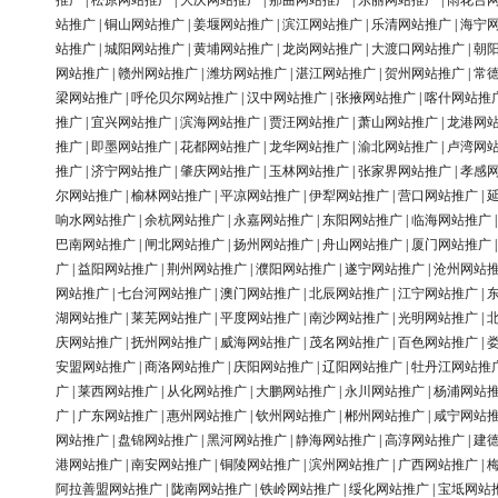
推广
|
松原网站推广
|
大庆网站推广
|
那曲网站推广
|
东丽网站推广
|
雨花台
站推广
|
铜山网站推广
|
姜堰网站推广
|
滨江网站推广
|
乐清网站推广
|
海宁
站推广
|
城阳网站推广
|
黄埔网站推广
|
龙岗网站推广
|
大渡口网站推广
|
朝
网站推广
|
赣州网站推广
|
潍坊网站推广
|
湛江网站推广
|
贺州网站推广
|
常
梁网站推广
|
呼伦贝尔网站推广
|
汉中网站推广
|
张掖网站推广
|
喀什网站推
推广
|
宜兴网站推广
|
滨海网站推广
|
贾汪网站推广
|
萧山网站推广
|
龙港网
推广
|
即墨网站推广
|
花都网站推广
|
龙华网站推广
|
渝北网站推广
|
卢湾网
推广
|
济宁网站推广
|
肇庆网站推广
|
玉林网站推广
|
张家界网站推广
|
孝感
尔网站推广
|
榆林网站推广
|
平凉网站推广
|
伊犁网站推广
|
营口网站推广
|
响水网站推广
|
余杭网站推广
|
永嘉网站推广
|
东阳网站推广
|
临海网站推广
巴南网站推广
|
闸北网站推广
|
扬州网站推广
|
舟山网站推广
|
厦门网站推广
广
|
益阳网站推广
|
荆州网站推广
|
濮阳网站推广
|
遂宁网站推广
|
沧州网站
网站推广
|
七台河网站推广
|
澳门网站推广
|
北辰网站推广
|
江宁网站推广
|
湖网站推广
|
莱芜网站推广
|
平度网站推广
|
南沙网站推广
|
光明网站推广
|
庆网站推广
|
抚州网站推广
|
威海网站推广
|
茂名网站推广
|
百色网站推广
|
安盟网站推广
|
商洛网站推广
|
庆阳网站推广
|
辽阳网站推广
|
牡丹江网站推
广
|
莱西网站推广
|
从化网站推广
|
大鹏网站推广
|
永川网站推广
|
杨浦网站
广
|
广东网站推广
|
惠州网站推广
|
钦州网站推广
|
郴州网站推广
|
咸宁网站
网站推广
|
盘锦网站推广
|
黑河网站推广
|
静海网站推广
|
高淳网站推广
|
建
港网站推广
|
南安网站推广
|
铜陵网站推广
|
滨州网站推广
|
广西网站推广
|
阿拉善盟网站推广
|
陇南网站推广
|
铁岭网站推广
|
绥化网站推广
|
宝坻网站