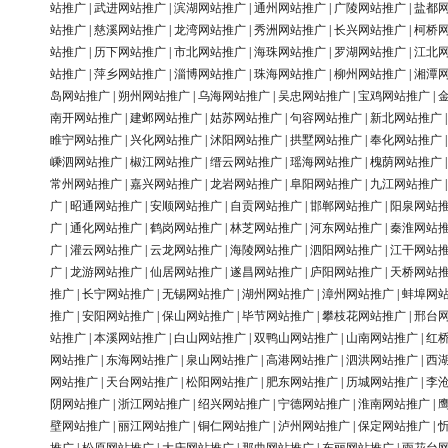
站推广
|
武进网站推广
|
滨湖网站推广
|
通州网站推广
|
广陵网站推广
|
盐都
站推广
|
慈溪网站推广
|
龙湾网站推广
|
秀洲网站推广
|
长兴网站推广
|
柯桥
站推广
|
历下网站推广
|
市北网站推广
|
海珠网站推广
|
罗湖网站推广
|
江北
站推广
|
萍乡网站推广
|
淄博网站推广
|
珠海网站推广
|
柳州网站推广
|
湘潭
岛网站推广
|
朔州网站推广
|
乌海网站推广
|
吴忠网站推广
|
宝鸡网站推广
|
南开网站推广
|
建邺网站推广
|
姑苏网站推广
|
句容网站推广
|
新北网站推广
睢宁网站推广
|
兴化网站推广
|
沭阳网站推广
|
拱墅网站推广
|
奉化网站推广
嵊泗网站推广
|
椒江网站推广
|
缙云网站推广
|
瑶海网站推广
|
槐荫网站推广
常州网站推广
|
嘉兴网站推广
|
龙岩网站推广
|
阜阳网站推广
|
九江网站推广
广
|
昭通网站推广
|
安顺网站推广
|
自贡网站推广
|
邯郸网站推广
|
阳泉网站
广
|
通化网站推广
|
鹤岗网站推广
|
林芝网站推广
|
河东网站推广
|
秦淮网站
广
|
灌云网站推广
|
云龙网站推广
|
海陵网站推广
|
泗阳网站推广
|
江干网站
广
|
龙游网站推广
|
仙居网站推广
|
遂昌网站推广
|
庐阳网站推广
|
天桥网站
推广
|
长宁网站推广
|
无锡网站推广
|
湖州网站推广
|
漳州网站推广
|
蚌埠网
推广
|
安阳网站推广
|
保山网站推广
|
毕节网站推广
|
攀枝花网站推广
|
邢台
站推广
|
本溪网站推广
|
白山网站推广
|
双鸭山网站推广
|
山南网站推广
|
红
网站推广
|
东海网站推广
|
泉山网站推广
|
高港网站推广
|
泗洪网站推广
|
西
网站推广
|
天台网站推广
|
松阳网站推广
|
肥东网站推广
|
历城网站推广
|
李
阴网站推广
|
浙江网站推广
|
绍兴网站推广
|
宁德网站推广
|
淮南网站推广
|
壁网站推广
|
丽江网站推广
|
铜仁网站推广
|
泸州网站推广
|
保定网站推广
|