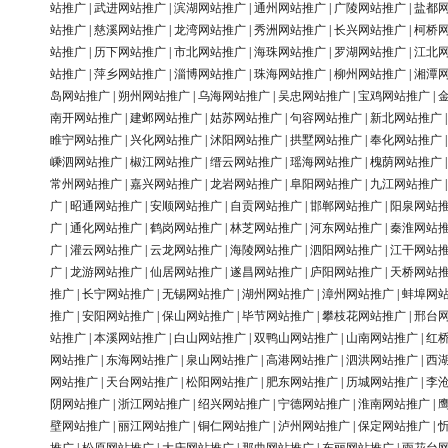
站推广
|
武进网站推广
|
滨湖网站推广
|
通州网站推广
|
广陵网站推广
|
盐都
站推广
|
慈溪网站推广
|
龙湾网站推广
|
秀洲网站推广
|
长兴网站推广
|
柯桥
站推广
|
历下网站推广
|
市北网站推广
|
海珠网站推广
|
罗湖网站推广
|
江北
站推广
|
萍乡网站推广
|
淄博网站推广
|
珠海网站推广
|
柳州网站推广
|
湘潭
岛网站推广
|
朔州网站推广
|
乌海网站推广
|
吴忠网站推广
|
宝鸡网站推广
|
南开网站推广
|
建邺网站推广
|
姑苏网站推广
|
句容网站推广
|
新北网站推广
睢宁网站推广
|
兴化网站推广
|
沭阳网站推广
|
拱墅网站推广
|
奉化网站推广
嵊泗网站推广
|
椒江网站推广
|
缙云网站推广
|
瑶海网站推广
|
槐荫网站推广
常州网站推广
|
嘉兴网站推广
|
龙岩网站推广
|
阜阳网站推广
|
九江网站推广
广
|
昭通网站推广
|
安顺网站推广
|
自贡网站推广
|
邯郸网站推广
|
阳泉网站
广
|
通化网站推广
|
鹤岗网站推广
|
林芝网站推广
|
河东网站推广
|
秦淮网站
广
|
灌云网站推广
|
云龙网站推广
|
海陵网站推广
|
泗阳网站推广
|
江干网站
广
|
龙游网站推广
|
仙居网站推广
|
遂昌网站推广
|
庐阳网站推广
|
天桥网站
推广
|
长宁网站推广
|
无锡网站推广
|
湖州网站推广
|
漳州网站推广
|
蚌埠网
推广
|
安阳网站推广
|
保山网站推广
|
毕节网站推广
|
攀枝花网站推广
|
邢台
站推广
|
本溪网站推广
|
白山网站推广
|
双鸭山网站推广
|
山南网站推广
|
红
网站推广
|
东海网站推广
|
泉山网站推广
|
高港网站推广
|
泗洪网站推广
|
西
网站推广
|
天台网站推广
|
松阳网站推广
|
肥东网站推广
|
历城网站推广
|
李
阴网站推广
|
浙江网站推广
|
绍兴网站推广
|
宁德网站推广
|
淮南网站推广
|
壁网站推广
|
丽江网站推广
|
铜仁网站推广
|
泸州网站推广
|
保定网站推广
|