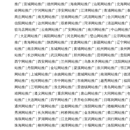
推广
|
宣城网站推广
|
德州网站推广
|
海南网站推广
|
汕尾网站推广
|
北海网
岭网站推广
|
宁河网站推广
|
淳安网站推广
|
江津网站推广
|
青浦网站推广
|
商丘网站推广
|
南充网站推广
|
甘南网站推广
|
武清网站推广
|
合川网站推广
信阳网站推广
|
达州网站推广
|
双桥网站推广
|
菏泽网站推广
|
清远网站推广
驻马店网站推广
|
云南网站推广
|
广安网站推广
|
南川网站推广
|
中山网站推
广
|
大足网站推广
|
揭阳网站推广
|
河北网站推广
|
璧山网站推广
|
云浮网站
推广
|
青海网站推广
|
陕西网站推广
|
甘肃网站推广
|
新疆网站推广
|
辽宁网
站推广
|
南京网站推广
|
东城网站推广
|
黄埔网站推广
|
杭州网站推广
|
泉州
站推广
|
长沙网站推广
|
武汉网站推广
|
郑州网站推广
|
昆明网站推广
|
贵阳
西宁网站推广
|
西安网站推广
|
兰州网站推广
|
乌鲁木齐网站推广
|
沈阳网站
站推广
|
丹阳网站推广
|
金坛网站推广
|
梁溪网站推广
|
崇川网站推广
|
邗江
网站推广
|
上城网站推广
|
余姚网站推广
|
鹿城网站推广
|
南湖网站推广
|
德
网站推广
|
包河网站推广
|
市中网站推广
|
市南网站推广
|
越秀网站推广
|
福
网站推广
|
三明网站推广
|
淮北网站推广
|
景德镇网站推广
|
青岛网站推广
|
靖网站推广
|
遵义网站推广
|
重庆网站推广
|
唐山网站推广
|
大同网站推广
|
站推广
|
大连网站推广
|
四平网站推广
|
齐齐哈尔网站推广
|
日喀则网站推广
通州网站推广
|
广陵网站推广
|
盐都网站推广
|
淮阴网站推广
|
赣榆网站推广
秀洲网站推广
|
长兴网站推广
|
柯桥网站推广
|
金东网站推广
|
衢江网站推广
海珠网站推广
|
罗湖网站推广
|
江北网站推广
|
宣武网站推广
|
闵行网站推广
珠海网站推广
|
柳州网站推广
|
湘潭网站推广
|
十堰网站推广
|
洛阳网站推广