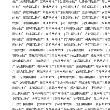
推广
|
吴忠网站推广
|
宝鸡网站推广
|
金昌网站推广
|
吐鲁番网站推广
|
鞍山
站推广
|
句容网站推广
|
新北网站推广
|
惠山网站推广
|
海门网站推广
|
江都
站推广
|
拱墅网站推广
|
奉化网站推广
|
瓯海网站推广
|
嘉善网站推广
|
安吉
站推广
|
瑶海网站推广
|
槐荫网站推广
|
黄岛网站推广
|
荔湾网站推广
|
盐田
站推广
|
阜阳网站推广
|
九江网站推广
|
枣庄网站推广
|
汕头网站推广
|
来宾
网站推广
|
邯郸网站推广
|
阳泉网站推广
|
赤峰网站推广
|
固原网站推广
|
咸
网站推广
|
河东网站推广
|
秦淮网站推广
|
吴江网站推广
|
丹徒网站推广
|
天
网站推广
|
泗阳网站推广
|
江干网站推广
|
宁海网站推广
|
洞头网站推广
|
海
网站推广
|
庐阳网站推广
|
天桥网站推广
|
崂山网站推广
|
天河网站推广
|
南
州网站推广
|
漳州网站推广
|
蚌埠网站推广
|
新余网站推广
|
东营网站推广
|
节网站推广
|
攀枝花网站推广
|
邢台网站推广
|
长治网站推广
|
通辽网站推广
双鸭山网站推广
|
山南网站推广
|
红桥网站推广
|
栖霞网站推广
|
常熟网站推
广
|
高港网站推广
|
泗洪网站推广
|
西湖网站推广
|
象山网站推广
|
瑞安网站
广
|
肥东网站推广
|
历城网站推广
|
李沧网站推广
|
白云网站推广
|
宝安网站
推广
|
宁德网站推广
|
淮南网站推广
|
鹰潭网站推广
|
烟台网站推广
|
韶关网
推广
|
泸州网站推广
|
保定网站推广
|
忻州网站推广
|
鄂尔多斯网站推广
|
延
曲网站推广
|
东丽网站推广
|
雨花台网站推广
|
润州网站推广
|
溧阳网站推广
滨江网站推广
|
乐清网站推广
|
海宁网站推广
|
兰溪网站推广
|
开化网站推广
龙岗网站推广
|
大渡口网站推广
|
朝阳网站推广
|
静安网站推广
|
昆山网站推
广
|
湛江网站推广
|
贺州网站推广
|
常德网站推广
|
荆门网站推广
|
新乡网站
网站推广
|
张掖网站推广
|
喀什网站推广
|
锦州网站推广
|
白城网站推广
|
伊