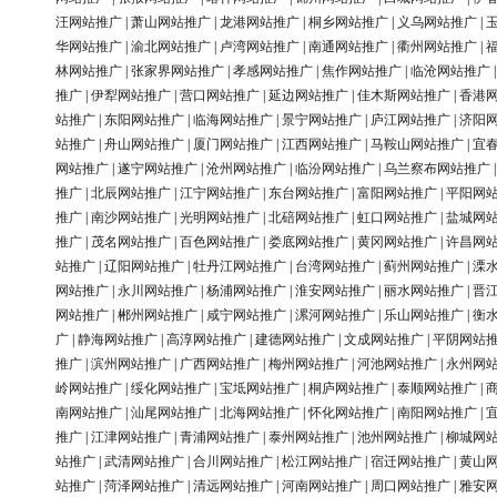
汪网站推广
|
萧山网站推广
|
龙港网站推广
|
桐乡网站推广
|
义乌网站推广
|
华网站推广
|
渝北网站推广
|
卢湾网站推广
|
南通网站推广
|
衢州网站推广
|
林网站推广
|
张家界网站推广
|
孝感网站推广
|
焦作网站推广
|
临沧网站推广
推广
|
伊犁网站推广
|
营口网站推广
|
延边网站推广
|
佳木斯网站推广
|
香港
站推广
|
东阳网站推广
|
临海网站推广
|
景宁网站推广
|
庐江网站推广
|
济阳
站推广
|
舟山网站推广
|
厦门网站推广
|
江西网站推广
|
马鞍山网站推广
|
宜
网站推广
|
遂宁网站推广
|
沧州网站推广
|
临汾网站推广
|
乌兰察布网站推广
推广
|
北辰网站推广
|
江宁网站推广
|
东台网站推广
|
富阳网站推广
|
平阳网
推广
|
南沙网站推广
|
光明网站推广
|
北碚网站推广
|
虹口网站推广
|
盐城网
推广
|
茂名网站推广
|
百色网站推广
|
娄底网站推广
|
黄冈网站推广
|
许昌网
站推广
|
辽阳网站推广
|
牡丹江网站推广
|
台湾网站推广
|
蓟州网站推广
|
溧
网站推广
|
永川网站推广
|
杨浦网站推广
|
淮安网站推广
|
丽水网站推广
|
晋
网站推广
|
郴州网站推广
|
咸宁网站推广
|
漯河网站推广
|
乐山网站推广
|
衡
广
|
静海网站推广
|
高淳网站推广
|
建德网站推广
|
文成网站推广
|
平阴网站
推广
|
滨州网站推广
|
广西网站推广
|
梅州网站推广
|
河池网站推广
|
永州网
岭网站推广
|
绥化网站推广
|
宝坻网站推广
|
桐庐网站推广
|
泰顺网站推广
|
南网站推广
|
汕尾网站推广
|
北海网站推广
|
怀化网站推广
|
南阳网站推广
|
推广
|
江津网站推广
|
青浦网站推广
|
泰州网站推广
|
池州网站推广
|
柳城网
站推广
|
武清网站推广
|
合川网站推广
|
松江网站推广
|
宿迁网站推广
|
黄山
站推广
|
菏泽网站推广
|
清远网站推广
|
河南网站推广
|
周口网站推广
|
雅安