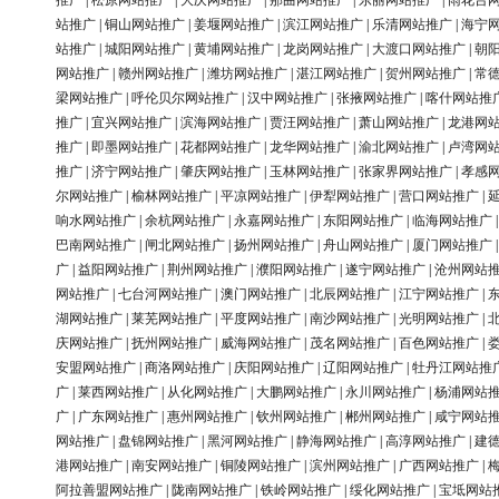
推广
|
松原网站推广
|
大庆网站推广
|
那曲网站推广
|
东丽网站推广
|
雨花台
站推广
|
铜山网站推广
|
姜堰网站推广
|
滨江网站推广
|
乐清网站推广
|
海宁
站推广
|
城阳网站推广
|
黄埔网站推广
|
龙岗网站推广
|
大渡口网站推广
|
朝
网站推广
|
赣州网站推广
|
潍坊网站推广
|
湛江网站推广
|
贺州网站推广
|
常
梁网站推广
|
呼伦贝尔网站推广
|
汉中网站推广
|
张掖网站推广
|
喀什网站推
推广
|
宜兴网站推广
|
滨海网站推广
|
贾汪网站推广
|
萧山网站推广
|
龙港网
推广
|
即墨网站推广
|
花都网站推广
|
龙华网站推广
|
渝北网站推广
|
卢湾网
推广
|
济宁网站推广
|
肇庆网站推广
|
玉林网站推广
|
张家界网站推广
|
孝感
尔网站推广
|
榆林网站推广
|
平凉网站推广
|
伊犁网站推广
|
营口网站推广
|
响水网站推广
|
余杭网站推广
|
永嘉网站推广
|
东阳网站推广
|
临海网站推广
巴南网站推广
|
闸北网站推广
|
扬州网站推广
|
舟山网站推广
|
厦门网站推广
广
|
益阳网站推广
|
荆州网站推广
|
濮阳网站推广
|
遂宁网站推广
|
沧州网站
网站推广
|
七台河网站推广
|
澳门网站推广
|
北辰网站推广
|
江宁网站推广
|
湖网站推广
|
莱芜网站推广
|
平度网站推广
|
南沙网站推广
|
光明网站推广
|
庆网站推广
|
抚州网站推广
|
威海网站推广
|
茂名网站推广
|
百色网站推广
|
安盟网站推广
|
商洛网站推广
|
庆阳网站推广
|
辽阳网站推广
|
牡丹江网站推
广
|
莱西网站推广
|
从化网站推广
|
大鹏网站推广
|
永川网站推广
|
杨浦网站
广
|
广东网站推广
|
惠州网站推广
|
钦州网站推广
|
郴州网站推广
|
咸宁网站
网站推广
|
盘锦网站推广
|
黑河网站推广
|
静海网站推广
|
高淳网站推广
|
建
港网站推广
|
南安网站推广
|
铜陵网站推广
|
滨州网站推广
|
广西网站推广
|
阿拉善盟网站推广
|
陇南网站推广
|
铁岭网站推广
|
绥化网站推广
|
宝坻网站