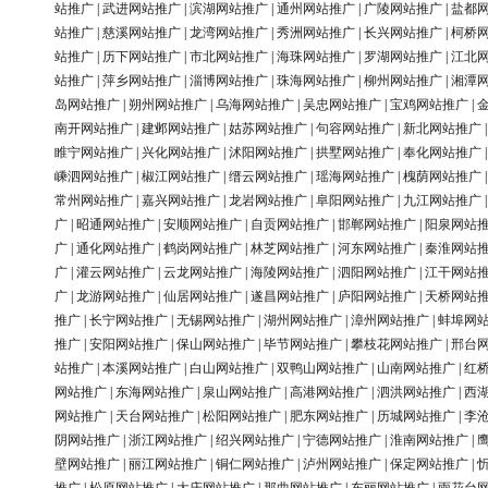
站推广
|
武进网站推广
|
滨湖网站推广
|
通州网站推广
|
广陵网站推广
|
盐都
站推广
|
慈溪网站推广
|
龙湾网站推广
|
秀洲网站推广
|
长兴网站推广
|
柯桥
站推广
|
历下网站推广
|
市北网站推广
|
海珠网站推广
|
罗湖网站推广
|
江北
站推广
|
萍乡网站推广
|
淄博网站推广
|
珠海网站推广
|
柳州网站推广
|
湘潭
岛网站推广
|
朔州网站推广
|
乌海网站推广
|
吴忠网站推广
|
宝鸡网站推广
|
南开网站推广
|
建邺网站推广
|
姑苏网站推广
|
句容网站推广
|
新北网站推广
睢宁网站推广
|
兴化网站推广
|
沭阳网站推广
|
拱墅网站推广
|
奉化网站推广
嵊泗网站推广
|
椒江网站推广
|
缙云网站推广
|
瑶海网站推广
|
槐荫网站推广
常州网站推广
|
嘉兴网站推广
|
龙岩网站推广
|
阜阳网站推广
|
九江网站推广
广
|
昭通网站推广
|
安顺网站推广
|
自贡网站推广
|
邯郸网站推广
|
阳泉网站
广
|
通化网站推广
|
鹤岗网站推广
|
林芝网站推广
|
河东网站推广
|
秦淮网站
广
|
灌云网站推广
|
云龙网站推广
|
海陵网站推广
|
泗阳网站推广
|
江干网站
广
|
龙游网站推广
|
仙居网站推广
|
遂昌网站推广
|
庐阳网站推广
|
天桥网站
推广
|
长宁网站推广
|
无锡网站推广
|
湖州网站推广
|
漳州网站推广
|
蚌埠网
推广
|
安阳网站推广
|
保山网站推广
|
毕节网站推广
|
攀枝花网站推广
|
邢台
站推广
|
本溪网站推广
|
白山网站推广
|
双鸭山网站推广
|
山南网站推广
|
红
网站推广
|
东海网站推广
|
泉山网站推广
|
高港网站推广
|
泗洪网站推广
|
西
网站推广
|
天台网站推广
|
松阳网站推广
|
肥东网站推广
|
历城网站推广
|
李
阴网站推广
|
浙江网站推广
|
绍兴网站推广
|
宁德网站推广
|
淮南网站推广
|
壁网站推广
|
丽江网站推广
|
铜仁网站推广
|
泸州网站推广
|
保定网站推广
|