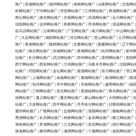
推广
|
宣城网站推广
|
德州网站推广
|
海南网站推广
|
汕尾网站推广
|
北海网
岭网站推广
|
宁河网站推广
|
淳安网站推广
|
江津网站推广
|
青浦网站推广
|
商丘网站推广
|
南充网站推广
|
甘南网站推广
|
武清网站推广
|
合川网站推广
信阳网站推广
|
达州网站推广
|
双桥网站推广
|
菏泽网站推广
|
清远网站推广
驻马店网站推广
|
云南网站推广
|
广安网站推广
|
南川网站推广
|
中山网站推
广
|
大足网站推广
|
揭阳网站推广
|
河北网站推广
|
璧山网站推广
|
云浮网站
推广
|
青海网站推广
|
陕西网站推广
|
甘肃网站推广
|
新疆网站推广
|
辽宁网
站推广
|
南京网站推广
|
东城网站推广
|
黄埔网站推广
|
杭州网站推广
|
泉州
站推广
|
长沙网站推广
|
武汉网站推广
|
郑州网站推广
|
昆明网站推广
|
贵阳
西宁网站推广
|
西安网站推广
|
兰州网站推广
|
乌鲁木齐网站推广
|
沈阳网站
站推广
|
丹阳网站推广
|
金坛网站推广
|
梁溪网站推广
|
崇川网站推广
|
邗江
网站推广
|
上城网站推广
|
余姚网站推广
|
鹿城网站推广
|
南湖网站推广
|
德
网站推广
|
包河网站推广
|
市中网站推广
|
市南网站推广
|
越秀网站推广
|
福
网站推广
|
三明网站推广
|
淮北网站推广
|
景德镇网站推广
|
青岛网站推广
|
靖网站推广
|
遵义网站推广
|
重庆网站推广
|
唐山网站推广
|
大同网站推广
|
站推广
|
大连网站推广
|
四平网站推广
|
齐齐哈尔网站推广
|
日喀则网站推广
通州网站推广
|
广陵网站推广
|
盐都网站推广
|
淮阴网站推广
|
赣榆网站推广
秀洲网站推广
|
长兴网站推广
|
柯桥网站推广
|
金东网站推广
|
衢江网站推广
海珠网站推广
|
罗湖网站推广
|
江北网站推广
|
宣武网站推广
|
闵行网站推广
珠海网站推广
|
柳州网站推广
|
湘潭网站推广
|
十堰网站推广
|
洛阳网站推广