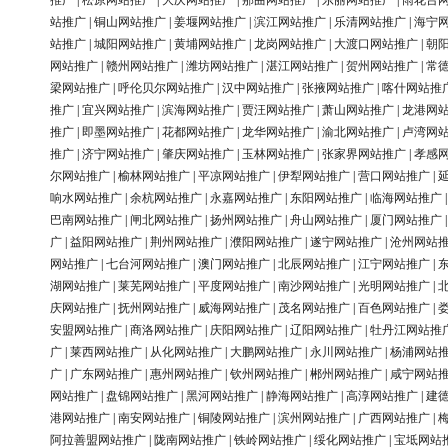
推广
|
松原网站推广
|
大庆网站推广
|
那曲网站推广
|
东丽网站推广
|
雨花台
站推广
|
铜山网站推广
|
姜堰网站推广
|
滨江网站推广
|
乐清网站推广
|
海宁
站推广
|
城阳网站推广
|
黄埔网站推广
|
龙岗网站推广
|
大渡口网站推广
|
朝
网站推广
|
赣州网站推广
|
潍坊网站推广
|
湛江网站推广
|
贺州网站推广
|
常
梁网站推广
|
呼伦贝尔网站推广
|
汉中网站推广
|
张掖网站推广
|
喀什网站推
推广
|
宜兴网站推广
|
滨海网站推广
|
贾汪网站推广
|
萧山网站推广
|
龙港网
推广
|
即墨网站推广
|
花都网站推广
|
龙华网站推广
|
渝北网站推广
|
卢湾网
推广
|
济宁网站推广
|
肇庆网站推广
|
玉林网站推广
|
张家界网站推广
|
孝感
尔网站推广
|
榆林网站推广
|
平凉网站推广
|
伊犁网站推广
|
营口网站推广
|
响水网站推广
|
余杭网站推广
|
永嘉网站推广
|
东阳网站推广
|
临海网站推广
巴南网站推广
|
闸北网站推广
|
扬州网站推广
|
舟山网站推广
|
厦门网站推广
广
|
益阳网站推广
|
荆州网站推广
|
濮阳网站推广
|
遂宁网站推广
|
沧州网站
网站推广
|
七台河网站推广
|
澳门网站推广
|
北辰网站推广
|
江宁网站推广
|
湖网站推广
|
莱芜网站推广
|
平度网站推广
|
南沙网站推广
|
光明网站推广
|
庆网站推广
|
抚州网站推广
|
威海网站推广
|
茂名网站推广
|
百色网站推广
|
安盟网站推广
|
商洛网站推广
|
庆阳网站推广
|
辽阳网站推广
|
牡丹江网站推
广
|
莱西网站推广
|
从化网站推广
|
大鹏网站推广
|
永川网站推广
|
杨浦网站
广
|
广东网站推广
|
惠州网站推广
|
钦州网站推广
|
郴州网站推广
|
咸宁网站
网站推广
|
盘锦网站推广
|
黑河网站推广
|
静海网站推广
|
高淳网站推广
|
建
港网站推广
|
南安网站推广
|
铜陵网站推广
|
滨州网站推广
|
广西网站推广
|
阿拉善盟网站推广
|
陇南网站推广
|
铁岭网站推广
|
绥化网站推广
|
宝坻网站