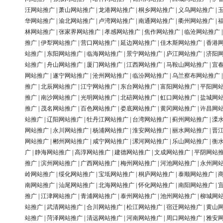
汪网站推广
|
萧山网站推广
|
龙港网站推广
|
桐乡网站推广
|
义乌网站推广
|
华网站推广
|
渝北网站推广
|
卢湾网站推广
|
南通网站推广
|
衢州网站推广
|
林网站推广
|
张家界网站推广
|
孝感网站推广
|
焦作网站推广
|
临沧网站推广
推广
|
伊犁网站推广
|
营口网站推广
|
延边网站推广
|
佳木斯网站推广
|
香港
站推广
|
东阳网站推广
|
临海网站推广
|
景宁网站推广
|
庐江网站推广
|
济阳
站推广
|
舟山网站推广
|
厦门网站推广
|
江西网站推广
|
马鞍山网站推广
|
宜
网站推广
|
遂宁网站推广
|
沧州网站推广
|
临汾网站推广
|
乌兰察布网站推广
推广
|
北辰网站推广
|
江宁网站推广
|
东台网站推广
|
富阳网站推广
|
平阳网
推广
|
南沙网站推广
|
光明网站推广
|
北碚网站推广
|
虹口网站推广
|
盐城网
推广
|
茂名网站推广
|
百色网站推广
|
娄底网站推广
|
黄冈网站推广
|
许昌网
站推广
|
辽阳网站推广
|
牡丹江网站推广
|
台湾网站推广
|
蓟州网站推广
|
溧
网站推广
|
永川网站推广
|
杨浦网站推广
|
淮安网站推广
|
丽水网站推广
|
晋
网站推广
|
郴州网站推广
|
咸宁网站推广
|
漯河网站推广
|
乐山网站推广
|
衡
广
|
静海网站推广
|
高淳网站推广
|
建德网站推广
|
文成网站推广
|
平阴网站
推广
|
滨州网站推广
|
广西网站推广
|
梅州网站推广
|
河池网站推广
|
永州网
岭网站推广
|
绥化网站推广
|
宝坻网站推广
|
桐庐网站推广
|
泰顺网站推广
|
南网站推广
|
汕尾网站推广
|
北海网站推广
|
怀化网站推广
|
南阳网站推广
|
推广
|
江津网站推广
|
青浦网站推广
|
泰州网站推广
|
池州网站推广
|
柳城网
站推广
|
武清网站推广
|
合川网站推广
|
松江网站推广
|
宿迁网站推广
|
黄山
站推广
|
菏泽网站推广
|
清远网站推广
|
河南网站推广
|
周口网站推广
|
雅安