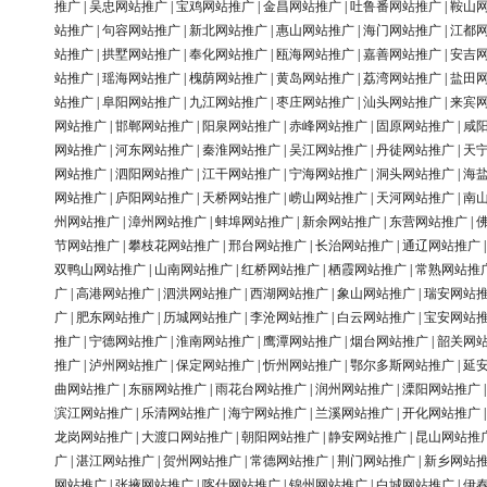
推广
|
吴忠网站推广
|
宝鸡网站推广
|
金昌网站推广
|
吐鲁番网站推广
|
鞍山
站推广
|
句容网站推广
|
新北网站推广
|
惠山网站推广
|
海门网站推广
|
江都
站推广
|
拱墅网站推广
|
奉化网站推广
|
瓯海网站推广
|
嘉善网站推广
|
安吉
站推广
|
瑶海网站推广
|
槐荫网站推广
|
黄岛网站推广
|
荔湾网站推广
|
盐田
站推广
|
阜阳网站推广
|
九江网站推广
|
枣庄网站推广
|
汕头网站推广
|
来宾
网站推广
|
邯郸网站推广
|
阳泉网站推广
|
赤峰网站推广
|
固原网站推广
|
咸
网站推广
|
河东网站推广
|
秦淮网站推广
|
吴江网站推广
|
丹徒网站推广
|
天
网站推广
|
泗阳网站推广
|
江干网站推广
|
宁海网站推广
|
洞头网站推广
|
海
网站推广
|
庐阳网站推广
|
天桥网站推广
|
崂山网站推广
|
天河网站推广
|
南
州网站推广
|
漳州网站推广
|
蚌埠网站推广
|
新余网站推广
|
东营网站推广
|
节网站推广
|
攀枝花网站推广
|
邢台网站推广
|
长治网站推广
|
通辽网站推广
双鸭山网站推广
|
山南网站推广
|
红桥网站推广
|
栖霞网站推广
|
常熟网站推
广
|
高港网站推广
|
泗洪网站推广
|
西湖网站推广
|
象山网站推广
|
瑞安网站
广
|
肥东网站推广
|
历城网站推广
|
李沧网站推广
|
白云网站推广
|
宝安网站
推广
|
宁德网站推广
|
淮南网站推广
|
鹰潭网站推广
|
烟台网站推广
|
韶关网
推广
|
泸州网站推广
|
保定网站推广
|
忻州网站推广
|
鄂尔多斯网站推广
|
延
曲网站推广
|
东丽网站推广
|
雨花台网站推广
|
润州网站推广
|
溧阳网站推广
滨江网站推广
|
乐清网站推广
|
海宁网站推广
|
兰溪网站推广
|
开化网站推广
龙岗网站推广
|
大渡口网站推广
|
朝阳网站推广
|
静安网站推广
|
昆山网站推
广
|
湛江网站推广
|
贺州网站推广
|
常德网站推广
|
荆门网站推广
|
新乡网站
网站推广
|
张掖网站推广
|
喀什网站推广
|
锦州网站推广
|
白城网站推广
|
伊