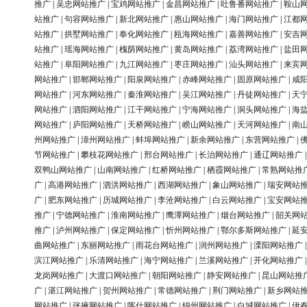
推广
|
吴忠网站推广
|
宝鸡网站推广
|
金昌网站推广
|
吐鲁番网站推广
|
鞍山
站推广
|
句容网站推广
|
新北网站推广
|
惠山网站推广
|
海门网站推广
|
江都
站推广
|
拱墅网站推广
|
奉化网站推广
|
瓯海网站推广
|
嘉善网站推广
|
安吉
站推广
|
瑶海网站推广
|
槐荫网站推广
|
黄岛网站推广
|
荔湾网站推广
|
盐田
站推广
|
阜阳网站推广
|
九江网站推广
|
枣庄网站推广
|
汕头网站推广
|
来宾
网站推广
|
邯郸网站推广
|
阳泉网站推广
|
赤峰网站推广
|
固原网站推广
|
咸
网站推广
|
河东网站推广
|
秦淮网站推广
|
吴江网站推广
|
丹徒网站推广
|
天
网站推广
|
泗阳网站推广
|
江干网站推广
|
宁海网站推广
|
洞头网站推广
|
海
网站推广
|
庐阳网站推广
|
天桥网站推广
|
崂山网站推广
|
天河网站推广
|
南
州网站推广
|
漳州网站推广
|
蚌埠网站推广
|
新余网站推广
|
东营网站推广
|
节网站推广
|
攀枝花网站推广
|
邢台网站推广
|
长治网站推广
|
通辽网站推广
双鸭山网站推广
|
山南网站推广
|
红桥网站推广
|
栖霞网站推广
|
常熟网站推
广
|
高港网站推广
|
泗洪网站推广
|
西湖网站推广
|
象山网站推广
|
瑞安网站
广
|
肥东网站推广
|
历城网站推广
|
李沧网站推广
|
白云网站推广
|
宝安网站
推广
|
宁德网站推广
|
淮南网站推广
|
鹰潭网站推广
|
烟台网站推广
|
韶关网
推广
|
泸州网站推广
|
保定网站推广
|
忻州网站推广
|
鄂尔多斯网站推广
|
延
曲网站推广
|
东丽网站推广
|
雨花台网站推广
|
润州网站推广
|
溧阳网站推广
滨江网站推广
|
乐清网站推广
|
海宁网站推广
|
兰溪网站推广
|
开化网站推广
龙岗网站推广
|
大渡口网站推广
|
朝阳网站推广
|
静安网站推广
|
昆山网站推
广
|
湛江网站推广
|
贺州网站推广
|
常德网站推广
|
荆门网站推广
|
新乡网站
网站推广
|
张掖网站推广
|
喀什网站推广
|
锦州网站推广
|
白城网站推广
|
伊