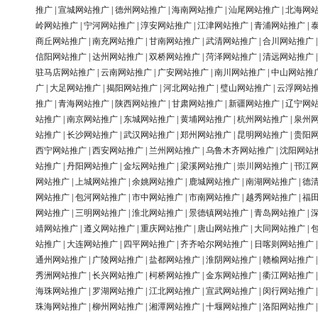
推广
|
宣城网站推广
|
德州网站推广
|
海南网站推广
|
汕尾网站推广
|
北海网
岭网站推广
|
宁河网站推广
|
淳安网站推广
|
江津网站推广
|
青浦网站推广
|
商丘网站推广
|
南充网站推广
|
甘南网站推广
|
武清网站推广
|
合川网站推广
信阳网站推广
|
达州网站推广
|
双桥网站推广
|
菏泽网站推广
|
清远网站推广
驻马店网站推广
|
云南网站推广
|
广安网站推广
|
南川网站推广
|
中山网站推
广
|
大足网站推广
|
揭阳网站推广
|
河北网站推广
|
璧山网站推广
|
云浮网站
推广
|
青海网站推广
|
陕西网站推广
|
甘肃网站推广
|
新疆网站推广
|
辽宁网
站推广
|
南京网站推广
|
东城网站推广
|
黄埔网站推广
|
杭州网站推广
|
泉州
站推广
|
长沙网站推广
|
武汉网站推广
|
郑州网站推广
|
昆明网站推广
|
贵阳
西宁网站推广
|
西安网站推广
|
兰州网站推广
|
乌鲁木齐网站推广
|
沈阳网站
站推广
|
丹阳网站推广
|
金坛网站推广
|
梁溪网站推广
|
崇川网站推广
|
邗江
网站推广
|
上城网站推广
|
余姚网站推广
|
鹿城网站推广
|
南湖网站推广
|
德
网站推广
|
包河网站推广
|
市中网站推广
|
市南网站推广
|
越秀网站推广
|
福
网站推广
|
三明网站推广
|
淮北网站推广
|
景德镇网站推广
|
青岛网站推广
|
靖网站推广
|
遵义网站推广
|
重庆网站推广
|
唐山网站推广
|
大同网站推广
|
站推广
|
大连网站推广
|
四平网站推广
|
齐齐哈尔网站推广
|
日喀则网站推广
通州网站推广
|
广陵网站推广
|
盐都网站推广
|
淮阴网站推广
|
赣榆网站推广
秀洲网站推广
|
长兴网站推广
|
柯桥网站推广
|
金东网站推广
|
衢江网站推广
海珠网站推广
|
罗湖网站推广
|
江北网站推广
|
宣武网站推广
|
闵行网站推广
珠海网站推广
|
柳州网站推广
|
湘潭网站推广
|
十堰网站推广
|
洛阳网站推广