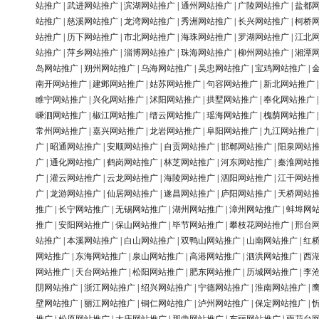
站推广
|
武进网站推广
|
滨湖网站推广
|
通州网站推广
|
广陵网站推广
|
盐都
站推广
|
慈溪网站推广
|
龙湾网站推广
|
秀洲网站推广
|
长兴网站推广
|
柯桥
站推广
|
历下网站推广
|
市北网站推广
|
海珠网站推广
|
罗湖网站推广
|
江北
站推广
|
萍乡网站推广
|
淄博网站推广
|
珠海网站推广
|
柳州网站推广
|
湘潭
岛网站推广
|
朔州网站推广
|
乌海网站推广
|
吴忠网站推广
|
宝鸡网站推广
|
南开网站推广
|
建邺网站推广
|
姑苏网站推广
|
句容网站推广
|
新北网站推广
睢宁网站推广
|
兴化网站推广
|
沭阳网站推广
|
拱墅网站推广
|
奉化网站推广
嵊泗网站推广
|
椒江网站推广
|
缙云网站推广
|
瑶海网站推广
|
槐荫网站推广
常州网站推广
|
嘉兴网站推广
|
龙岩网站推广
|
阜阳网站推广
|
九江网站推广
广
|
昭通网站推广
|
安顺网站推广
|
自贡网站推广
|
邯郸网站推广
|
阳泉网站
广
|
通化网站推广
|
鹤岗网站推广
|
林芝网站推广
|
河东网站推广
|
秦淮网站
广
|
灌云网站推广
|
云龙网站推广
|
海陵网站推广
|
泗阳网站推广
|
江干网站
广
|
龙游网站推广
|
仙居网站推广
|
遂昌网站推广
|
庐阳网站推广
|
天桥网站
推广
|
长宁网站推广
|
无锡网站推广
|
湖州网站推广
|
漳州网站推广
|
蚌埠网
推广
|
安阳网站推广
|
保山网站推广
|
毕节网站推广
|
攀枝花网站推广
|
邢台
站推广
|
本溪网站推广
|
白山网站推广
|
双鸭山网站推广
|
山南网站推广
|
红
网站推广
|
东海网站推广
|
泉山网站推广
|
高港网站推广
|
泗洪网站推广
|
西
网站推广
|
天台网站推广
|
松阳网站推广
|
肥东网站推广
|
历城网站推广
|
李
阴网站推广
|
浙江网站推广
|
绍兴网站推广
|
宁德网站推广
|
淮南网站推广
|
壁网站推广
|
丽江网站推广
|
铜仁网站推广
|
泸州网站推广
|
保定网站推广
|