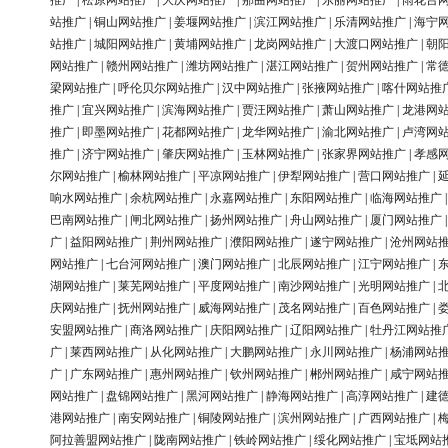
推广
|
松原网站推广
|
大庆网站推广
|
那曲网站推广
|
东丽网站推广
|
雨花台
站推广
|
铜山网站推广
|
姜堰网站推广
|
滨江网站推广
|
乐清网站推广
|
海宁
站推广
|
城阳网站推广
|
黄埔网站推广
|
龙岗网站推广
|
大渡口网站推广
|
朝
网站推广
|
赣州网站推广
|
潍坊网站推广
|
湛江网站推广
|
贺州网站推广
|
常
梁网站推广
|
呼伦贝尔网站推广
|
汉中网站推广
|
张掖网站推广
|
喀什网站推
推广
|
宜兴网站推广
|
滨海网站推广
|
贾汪网站推广
|
萧山网站推广
|
龙港网
推广
|
即墨网站推广
|
花都网站推广
|
龙华网站推广
|
渝北网站推广
|
卢湾网
推广
|
济宁网站推广
|
肇庆网站推广
|
玉林网站推广
|
张家界网站推广
|
孝感
尔网站推广
|
榆林网站推广
|
平凉网站推广
|
伊犁网站推广
|
营口网站推广
|
响水网站推广
|
余杭网站推广
|
永嘉网站推广
|
东阳网站推广
|
临海网站推广
巴南网站推广
|
闸北网站推广
|
扬州网站推广
|
舟山网站推广
|
厦门网站推广
广
|
益阳网站推广
|
荆州网站推广
|
濮阳网站推广
|
遂宁网站推广
|
沧州网站
网站推广
|
七台河网站推广
|
澳门网站推广
|
北辰网站推广
|
江宁网站推广
|
湖网站推广
|
莱芜网站推广
|
平度网站推广
|
南沙网站推广
|
光明网站推广
|
庆网站推广
|
抚州网站推广
|
威海网站推广
|
茂名网站推广
|
百色网站推广
|
安盟网站推广
|
商洛网站推广
|
庆阳网站推广
|
辽阳网站推广
|
牡丹江网站推
广
|
莱西网站推广
|
从化网站推广
|
大鹏网站推广
|
永川网站推广
|
杨浦网站
广
|
广东网站推广
|
惠州网站推广
|
钦州网站推广
|
郴州网站推广
|
咸宁网站
网站推广
|
盘锦网站推广
|
黑河网站推广
|
静海网站推广
|
高淳网站推广
|
建
港网站推广
|
南安网站推广
|
铜陵网站推广
|
滨州网站推广
|
广西网站推广
|
阿拉善盟网站推广
|
陇南网站推广
|
铁岭网站推广
|
绥化网站推广
|
宝坻网站