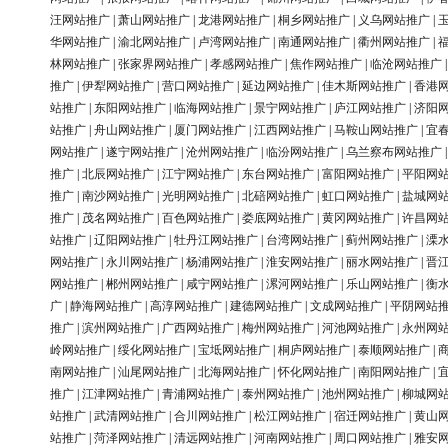
汪网站推广
|
萧山网站推广
|
龙港网站推广
|
桐乡网站推广
|
义乌网站推广
|
华网站推广
|
渝北网站推广
|
卢湾网站推广
|
南通网站推广
|
衢州网站推广
|
林网站推广
|
张家界网站推广
|
孝感网站推广
|
焦作网站推广
|
临沧网站推广
推广
|
伊犁网站推广
|
营口网站推广
|
延边网站推广
|
佳木斯网站推广
|
香港
站推广
|
东阳网站推广
|
临海网站推广
|
景宁网站推广
|
庐江网站推广
|
济阳
站推广
|
舟山网站推广
|
厦门网站推广
|
江西网站推广
|
马鞍山网站推广
|
宜
网站推广
|
遂宁网站推广
|
沧州网站推广
|
临汾网站推广
|
乌兰察布网站推广
推广
|
北辰网站推广
|
江宁网站推广
|
东台网站推广
|
富阳网站推广
|
平阳网
推广
|
南沙网站推广
|
光明网站推广
|
北碚网站推广
|
虹口网站推广
|
盐城网
推广
|
茂名网站推广
|
百色网站推广
|
娄底网站推广
|
黄冈网站推广
|
许昌网
站推广
|
辽阳网站推广
|
牡丹江网站推广
|
台湾网站推广
|
蓟州网站推广
|
溧
网站推广
|
永川网站推广
|
杨浦网站推广
|
淮安网站推广
|
丽水网站推广
|
晋
网站推广
|
郴州网站推广
|
咸宁网站推广
|
漯河网站推广
|
乐山网站推广
|
衡
广
|
静海网站推广
|
高淳网站推广
|
建德网站推广
|
文成网站推广
|
平阴网站
推广
|
滨州网站推广
|
广西网站推广
|
梅州网站推广
|
河池网站推广
|
永州网
岭网站推广
|
绥化网站推广
|
宝坻网站推广
|
桐庐网站推广
|
泰顺网站推广
|
南网站推广
|
汕尾网站推广
|
北海网站推广
|
怀化网站推广
|
南阳网站推广
|
推广
|
江津网站推广
|
青浦网站推广
|
泰州网站推广
|
池州网站推广
|
柳城网
站推广
|
武清网站推广
|
合川网站推广
|
松江网站推广
|
宿迁网站推广
|
黄山
站推广
|
菏泽网站推广
|
清远网站推广
|
河南网站推广
|
周口网站推广
|
雅安