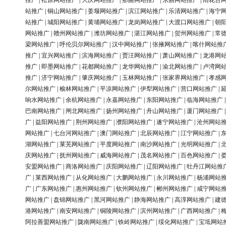
推广
|
松原网站推广
|
大庆网站推广
|
那曲网站推广
|
东丽网站推广
|
雨花台
站推广
|
铜山网站推广
|
姜堰网站推广
|
滨江网站推广
|
乐清网站推广
|
海宁
站推广
|
城阳网站推广
|
黄埔网站推广
|
龙岗网站推广
|
大渡口网站推广
|
朝
网站推广
|
赣州网站推广
|
潍坊网站推广
|
湛江网站推广
|
贺州网站推广
|
常
梁网站推广
|
呼伦贝尔网站推广
|
汉中网站推广
|
张掖网站推广
|
喀什网站推
推广
|
宜兴网站推广
|
滨海网站推广
|
贾汪网站推广
|
萧山网站推广
|
龙港网
推广
|
即墨网站推广
|
花都网站推广
|
龙华网站推广
|
渝北网站推广
|
卢湾网
推广
|
济宁网站推广
|
肇庆网站推广
|
玉林网站推广
|
张家界网站推广
|
孝感
尔网站推广
|
榆林网站推广
|
平凉网站推广
|
伊犁网站推广
|
营口网站推广
|
响水网站推广
|
余杭网站推广
|
永嘉网站推广
|
东阳网站推广
|
临海网站推广
巴南网站推广
|
闸北网站推广
|
扬州网站推广
|
舟山网站推广
|
厦门网站推广
广
|
益阳网站推广
|
荆州网站推广
|
濮阳网站推广
|
遂宁网站推广
|
沧州网站
网站推广
|
七台河网站推广
|
澳门网站推广
|
北辰网站推广
|
江宁网站推广
|
湖网站推广
|
莱芜网站推广
|
平度网站推广
|
南沙网站推广
|
光明网站推广
|
庆网站推广
|
抚州网站推广
|
威海网站推广
|
茂名网站推广
|
百色网站推广
|
安盟网站推广
|
商洛网站推广
|
庆阳网站推广
|
辽阳网站推广
|
牡丹江网站推
广
|
莱西网站推广
|
从化网站推广
|
大鹏网站推广
|
永川网站推广
|
杨浦网站
广
|
广东网站推广
|
惠州网站推广
|
钦州网站推广
|
郴州网站推广
|
咸宁网站
网站推广
|
盘锦网站推广
|
黑河网站推广
|
静海网站推广
|
高淳网站推广
|
建
港网站推广
|
南安网站推广
|
铜陵网站推广
|
滨州网站推广
|
广西网站推广
|
阿拉善盟网站推广
|
陇南网站推广
|
铁岭网站推广
|
绥化网站推广
|
宝坻网站