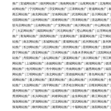
推广
|
宣城网站推广
|
德州网站推广
|
海南网站推广
|
汕尾网站推广
|
北海网
岭网站推广
|
宁河网站推广
|
淳安网站推广
|
江津网站推广
|
青浦网站推广
|
商丘网站推广
|
南充网站推广
|
甘南网站推广
|
武清网站推广
|
合川网站推广
信阳网站推广
|
达州网站推广
|
双桥网站推广
|
菏泽网站推广
|
清远网站推广
驻马店网站推广
|
云南网站推广
|
广安网站推广
|
南川网站推广
|
中山网站推
广
|
大足网站推广
|
揭阳网站推广
|
河北网站推广
|
璧山网站推广
|
云浮网站
推广
|
青海网站推广
|
陕西网站推广
|
甘肃网站推广
|
新疆网站推广
|
辽宁网
站推广
|
南京网站推广
|
东城网站推广
|
黄埔网站推广
|
杭州网站推广
|
泉州
站推广
|
长沙网站推广
|
武汉网站推广
|
郑州网站推广
|
昆明网站推广
|
贵阳
西宁网站推广
|
西安网站推广
|
兰州网站推广
|
乌鲁木齐网站推广
|
沈阳网站
站推广
|
丹阳网站推广
|
金坛网站推广
|
梁溪网站推广
|
崇川网站推广
|
邗江
网站推广
|
上城网站推广
|
余姚网站推广
|
鹿城网站推广
|
南湖网站推广
|
德
网站推广
|
包河网站推广
|
市中网站推广
|
市南网站推广
|
越秀网站推广
|
福
网站推广
|
三明网站推广
|
淮北网站推广
|
景德镇网站推广
|
青岛网站推广
|
靖网站推广
|
遵义网站推广
|
重庆网站推广
|
唐山网站推广
|
大同网站推广
|
站推广
|
大连网站推广
|
四平网站推广
|
齐齐哈尔网站推广
|
日喀则网站推广
通州网站推广
|
广陵网站推广
|
盐都网站推广
|
淮阴网站推广
|
赣榆网站推广
秀洲网站推广
|
长兴网站推广
|
柯桥网站推广
|
金东网站推广
|
衢江网站推广
海珠网站推广
|
罗湖网站推广
|
江北网站推广
|
宣武网站推广
|
闵行网站推广
珠海网站推广
|
柳州网站推广
|
湘潭网站推广
|
十堰网站推广
|
洛阳网站推广