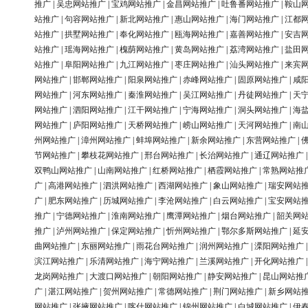
推广
|
吴忠网站推广
|
宝鸡网站推广
|
金昌网站推广
|
吐鲁番网站推广
|
鞍山
站推广
|
句容网站推广
|
新北网站推广
|
惠山网站推广
|
海门网站推广
|
江都
站推广
|
拱墅网站推广
|
奉化网站推广
|
瓯海网站推广
|
嘉善网站推广
|
安吉
站推广
|
瑶海网站推广
|
槐荫网站推广
|
黄岛网站推广
|
荔湾网站推广
|
盐田
站推广
|
阜阳网站推广
|
九江网站推广
|
枣庄网站推广
|
汕头网站推广
|
来宾
网站推广
|
邯郸网站推广
|
阳泉网站推广
|
赤峰网站推广
|
固原网站推广
|
咸
网站推广
|
河东网站推广
|
秦淮网站推广
|
吴江网站推广
|
丹徒网站推广
|
天
网站推广
|
泗阳网站推广
|
江干网站推广
|
宁海网站推广
|
洞头网站推广
|
海
网站推广
|
庐阳网站推广
|
天桥网站推广
|
崂山网站推广
|
天河网站推广
|
南
州网站推广
|
漳州网站推广
|
蚌埠网站推广
|
新余网站推广
|
东营网站推广
|
节网站推广
|
攀枝花网站推广
|
邢台网站推广
|
长治网站推广
|
通辽网站推广
双鸭山网站推广
|
山南网站推广
|
红桥网站推广
|
栖霞网站推广
|
常熟网站推
广
|
高港网站推广
|
泗洪网站推广
|
西湖网站推广
|
象山网站推广
|
瑞安网站
广
|
肥东网站推广
|
历城网站推广
|
李沧网站推广
|
白云网站推广
|
宝安网站
推广
|
宁德网站推广
|
淮南网站推广
|
鹰潭网站推广
|
烟台网站推广
|
韶关网
推广
|
泸州网站推广
|
保定网站推广
|
忻州网站推广
|
鄂尔多斯网站推广
|
延
曲网站推广
|
东丽网站推广
|
雨花台网站推广
|
润州网站推广
|
溧阳网站推广
滨江网站推广
|
乐清网站推广
|
海宁网站推广
|
兰溪网站推广
|
开化网站推广
龙岗网站推广
|
大渡口网站推广
|
朝阳网站推广
|
静安网站推广
|
昆山网站推
广
|
湛江网站推广
|
贺州网站推广
|
常德网站推广
|
荆门网站推广
|
新乡网站
网站推广
|
张掖网站推广
|
喀什网站推广
|
锦州网站推广
|
白城网站推广
|
伊