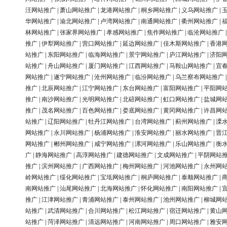
汪网站推广
|
萧山网站推广
|
龙港网站推广
|
桐乡网站推广
|
义乌网站推广
|
华网站推广
|
渝北网站推广
|
卢湾网站推广
|
南通网站推广
|
衢州网站推广
|
林网站推广
|
张家界网站推广
|
孝感网站推广
|
焦作网站推广
|
临沧网站推广
推广
|
伊犁网站推广
|
营口网站推广
|
延边网站推广
|
佳木斯网站推广
|
香港
站推广
|
东阳网站推广
|
临海网站推广
|
景宁网站推广
|
庐江网站推广
|
济阳
站推广
|
舟山网站推广
|
厦门网站推广
|
江西网站推广
|
马鞍山网站推广
|
宜
网站推广
|
遂宁网站推广
|
沧州网站推广
|
临汾网站推广
|
乌兰察布网站推广
推广
|
北辰网站推广
|
江宁网站推广
|
东台网站推广
|
富阳网站推广
|
平阳网
推广
|
南沙网站推广
|
光明网站推广
|
北碚网站推广
|
虹口网站推广
|
盐城网
推广
|
茂名网站推广
|
百色网站推广
|
娄底网站推广
|
黄冈网站推广
|
许昌网
站推广
|
辽阳网站推广
|
牡丹江网站推广
|
台湾网站推广
|
蓟州网站推广
|
溧
网站推广
|
永川网站推广
|
杨浦网站推广
|
淮安网站推广
|
丽水网站推广
|
晋
网站推广
|
郴州网站推广
|
咸宁网站推广
|
漯河网站推广
|
乐山网站推广
|
衡
广
|
静海网站推广
|
高淳网站推广
|
建德网站推广
|
文成网站推广
|
平阴网站
推广
|
滨州网站推广
|
广西网站推广
|
梅州网站推广
|
河池网站推广
|
永州网
岭网站推广
|
绥化网站推广
|
宝坻网站推广
|
桐庐网站推广
|
泰顺网站推广
|
南网站推广
|
汕尾网站推广
|
北海网站推广
|
怀化网站推广
|
南阳网站推广
|
推广
|
江津网站推广
|
青浦网站推广
|
泰州网站推广
|
池州网站推广
|
柳城网
站推广
|
武清网站推广
|
合川网站推广
|
松江网站推广
|
宿迁网站推广
|
黄山
站推广
|
菏泽网站推广
|
清远网站推广
|
河南网站推广
|
周口网站推广
|
雅安