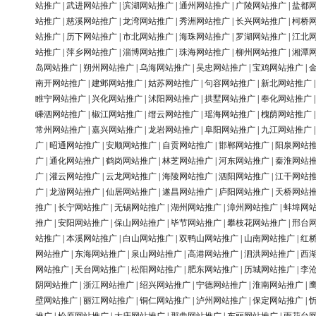
站推广
|
武进网站推广
|
滨湖网站推广
|
通州网站推广
|
广陵网站推广
|
盐都
站推广
|
慈溪网站推广
|
龙湾网站推广
|
秀洲网站推广
|
长兴网站推广
|
柯桥
站推广
|
历下网站推广
|
市北网站推广
|
海珠网站推广
|
罗湖网站推广
|
江北
站推广
|
萍乡网站推广
|
淄博网站推广
|
珠海网站推广
|
柳州网站推广
|
湘潭
岛网站推广
|
朔州网站推广
|
乌海网站推广
|
吴忠网站推广
|
宝鸡网站推广
|
南开网站推广
|
建邺网站推广
|
姑苏网站推广
|
句容网站推广
|
新北网站推广
睢宁网站推广
|
兴化网站推广
|
沭阳网站推广
|
拱墅网站推广
|
奉化网站推广
嵊泗网站推广
|
椒江网站推广
|
缙云网站推广
|
瑶海网站推广
|
槐荫网站推广
常州网站推广
|
嘉兴网站推广
|
龙岩网站推广
|
阜阳网站推广
|
九江网站推广
广
|
昭通网站推广
|
安顺网站推广
|
自贡网站推广
|
邯郸网站推广
|
阳泉网站
广
|
通化网站推广
|
鹤岗网站推广
|
林芝网站推广
|
河东网站推广
|
秦淮网站
广
|
灌云网站推广
|
云龙网站推广
|
海陵网站推广
|
泗阳网站推广
|
江干网站
广
|
龙游网站推广
|
仙居网站推广
|
遂昌网站推广
|
庐阳网站推广
|
天桥网站
推广
|
长宁网站推广
|
无锡网站推广
|
湖州网站推广
|
漳州网站推广
|
蚌埠网
推广
|
安阳网站推广
|
保山网站推广
|
毕节网站推广
|
攀枝花网站推广
|
邢台
站推广
|
本溪网站推广
|
白山网站推广
|
双鸭山网站推广
|
山南网站推广
|
红
网站推广
|
东海网站推广
|
泉山网站推广
|
高港网站推广
|
泗洪网站推广
|
西
网站推广
|
天台网站推广
|
松阳网站推广
|
肥东网站推广
|
历城网站推广
|
李
阴网站推广
|
浙江网站推广
|
绍兴网站推广
|
宁德网站推广
|
淮南网站推广
|
壁网站推广
|
丽江网站推广
|
铜仁网站推广
|
泸州网站推广
|
保定网站推广
|