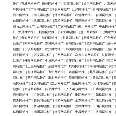
推广
|
宣城网站推广
|
德州网站推广
|
海南网站推广
|
汕尾网站推广
|
北海网
岭网站推广
|
宁河网站推广
|
淳安网站推广
|
江津网站推广
|
青浦网站推广
|
商丘网站推广
|
南充网站推广
|
甘南网站推广
|
武清网站推广
|
合川网站推广
信阳网站推广
|
达州网站推广
|
双桥网站推广
|
菏泽网站推广
|
清远网站推广
驻马店网站推广
|
云南网站推广
|
广安网站推广
|
南川网站推广
|
中山网站推
广
|
大足网站推广
|
揭阳网站推广
|
河北网站推广
|
璧山网站推广
|
云浮网站
推广
|
青海网站推广
|
陕西网站推广
|
甘肃网站推广
|
新疆网站推广
|
辽宁网
站推广
|
南京网站推广
|
东城网站推广
|
黄埔网站推广
|
杭州网站推广
|
泉州
站推广
|
长沙网站推广
|
武汉网站推广
|
郑州网站推广
|
昆明网站推广
|
贵阳
西宁网站推广
|
西安网站推广
|
兰州网站推广
|
乌鲁木齐网站推广
|
沈阳网站
站推广
|
丹阳网站推广
|
金坛网站推广
|
梁溪网站推广
|
崇川网站推广
|
邗江
网站推广
|
上城网站推广
|
余姚网站推广
|
鹿城网站推广
|
南湖网站推广
|
德
网站推广
|
包河网站推广
|
市中网站推广
|
市南网站推广
|
越秀网站推广
|
福
网站推广
|
三明网站推广
|
淮北网站推广
|
景德镇网站推广
|
青岛网站推广
|
靖网站推广
|
遵义网站推广
|
重庆网站推广
|
唐山网站推广
|
大同网站推广
|
站推广
|
大连网站推广
|
四平网站推广
|
齐齐哈尔网站推广
|
日喀则网站推广
通州网站推广
|
广陵网站推广
|
盐都网站推广
|
淮阴网站推广
|
赣榆网站推广
秀洲网站推广
|
长兴网站推广
|
柯桥网站推广
|
金东网站推广
|
衢江网站推广
海珠网站推广
|
罗湖网站推广
|
江北网站推广
|
宣武网站推广
|
闵行网站推广
珠海网站推广
|
柳州网站推广
|
湘潭网站推广
|
十堰网站推广
|
洛阳网站推广