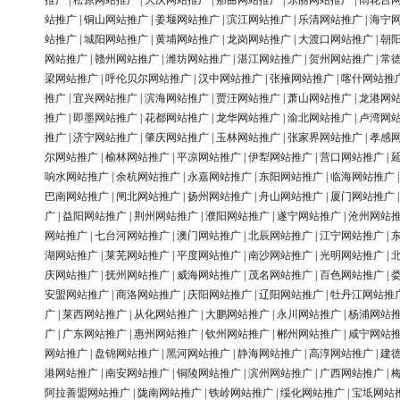
推广
|
松原网站推广
|
大庆网站推广
|
那曲网站推广
|
东丽网站推广
|
雨花台
站推广
|
铜山网站推广
|
姜堰网站推广
|
滨江网站推广
|
乐清网站推广
|
海宁
站推广
|
城阳网站推广
|
黄埔网站推广
|
龙岗网站推广
|
大渡口网站推广
|
朝
网站推广
|
赣州网站推广
|
潍坊网站推广
|
湛江网站推广
|
贺州网站推广
|
常
梁网站推广
|
呼伦贝尔网站推广
|
汉中网站推广
|
张掖网站推广
|
喀什网站推
推广
|
宜兴网站推广
|
滨海网站推广
|
贾汪网站推广
|
萧山网站推广
|
龙港网
推广
|
即墨网站推广
|
花都网站推广
|
龙华网站推广
|
渝北网站推广
|
卢湾网
推广
|
济宁网站推广
|
肇庆网站推广
|
玉林网站推广
|
张家界网站推广
|
孝感
尔网站推广
|
榆林网站推广
|
平凉网站推广
|
伊犁网站推广
|
营口网站推广
|
响水网站推广
|
余杭网站推广
|
永嘉网站推广
|
东阳网站推广
|
临海网站推广
巴南网站推广
|
闸北网站推广
|
扬州网站推广
|
舟山网站推广
|
厦门网站推广
广
|
益阳网站推广
|
荆州网站推广
|
濮阳网站推广
|
遂宁网站推广
|
沧州网站
网站推广
|
七台河网站推广
|
澳门网站推广
|
北辰网站推广
|
江宁网站推广
|
湖网站推广
|
莱芜网站推广
|
平度网站推广
|
南沙网站推广
|
光明网站推广
|
庆网站推广
|
抚州网站推广
|
威海网站推广
|
茂名网站推广
|
百色网站推广
|
安盟网站推广
|
商洛网站推广
|
庆阳网站推广
|
辽阳网站推广
|
牡丹江网站推
广
|
莱西网站推广
|
从化网站推广
|
大鹏网站推广
|
永川网站推广
|
杨浦网站
广
|
广东网站推广
|
惠州网站推广
|
钦州网站推广
|
郴州网站推广
|
咸宁网站
网站推广
|
盘锦网站推广
|
黑河网站推广
|
静海网站推广
|
高淳网站推广
|
建
港网站推广
|
南安网站推广
|
铜陵网站推广
|
滨州网站推广
|
广西网站推广
|
阿拉善盟网站推广
|
陇南网站推广
|
铁岭网站推广
|
绥化网站推广
|
宝坻网站