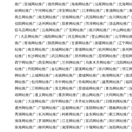
推广
|
宣城网站推广
|
德州网站推广
|
海南网站推广
|
汕尾网站推广
|
北海网
岭网站推广
|
宁河网站推广
|
淳安网站推广
|
江津网站推广
|
青浦网站推广
|
商丘网站推广
|
南充网站推广
|
甘南网站推广
|
武清网站推广
|
合川网站推广
信阳网站推广
|
达州网站推广
|
双桥网站推广
|
菏泽网站推广
|
清远网站推广
驻马店网站推广
|
云南网站推广
|
广安网站推广
|
南川网站推广
|
中山网站推
广
|
大足网站推广
|
揭阳网站推广
|
河北网站推广
|
璧山网站推广
|
云浮网站
推广
|
青海网站推广
|
陕西网站推广
|
甘肃网站推广
|
新疆网站推广
|
辽宁网
站推广
|
南京网站推广
|
东城网站推广
|
黄埔网站推广
|
杭州网站推广
|
泉州
站推广
|
长沙网站推广
|
武汉网站推广
|
郑州网站推广
|
昆明网站推广
|
贵阳
西宁网站推广
|
西安网站推广
|
兰州网站推广
|
乌鲁木齐网站推广
|
沈阳网站
站推广
|
丹阳网站推广
|
金坛网站推广
|
梁溪网站推广
|
崇川网站推广
|
邗江
网站推广
|
上城网站推广
|
余姚网站推广
|
鹿城网站推广
|
南湖网站推广
|
德
网站推广
|
包河网站推广
|
市中网站推广
|
市南网站推广
|
越秀网站推广
|
福
网站推广
|
三明网站推广
|
淮北网站推广
|
景德镇网站推广
|
青岛网站推广
|
靖网站推广
|
遵义网站推广
|
重庆网站推广
|
唐山网站推广
|
大同网站推广
|
站推广
|
大连网站推广
|
四平网站推广
|
齐齐哈尔网站推广
|
日喀则网站推广
通州网站推广
|
广陵网站推广
|
盐都网站推广
|
淮阴网站推广
|
赣榆网站推广
秀洲网站推广
|
长兴网站推广
|
柯桥网站推广
|
金东网站推广
|
衢江网站推广
海珠网站推广
|
罗湖网站推广
|
江北网站推广
|
宣武网站推广
|
闵行网站推广
珠海网站推广
|
柳州网站推广
|
湘潭网站推广
|
十堰网站推广
|
洛阳网站推广