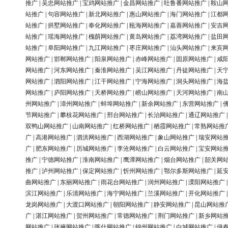
推广
|
吴忠网站推广
|
宝鸡网站推广
|
金昌网站推广
|
吐鲁番网站推广
|
鞍山
站推广
|
句容网站推广
|
新北网站推广
|
惠山网站推广
|
海门网站推广
|
江都
站推广
|
拱墅网站推广
|
奉化网站推广
|
瓯海网站推广
|
嘉善网站推广
|
安吉
站推广
|
瑶海网站推广
|
槐荫网站推广
|
黄岛网站推广
|
荔湾网站推广
|
盐田
站推广
|
阜阳网站推广
|
九江网站推广
|
枣庄网站推广
|
汕头网站推广
|
来宾
网站推广
|
邯郸网站推广
|
阳泉网站推广
|
赤峰网站推广
|
固原网站推广
|
咸
网站推广
|
河东网站推广
|
秦淮网站推广
|
吴江网站推广
|
丹徒网站推广
|
天
网站推广
|
泗阳网站推广
|
江干网站推广
|
宁海网站推广
|
洞头网站推广
|
海
网站推广
|
庐阳网站推广
|
天桥网站推广
|
崂山网站推广
|
天河网站推广
|
南
州网站推广
|
漳州网站推广
|
蚌埠网站推广
|
新余网站推广
|
东营网站推广
|
节网站推广
|
攀枝花网站推广
|
邢台网站推广
|
长治网站推广
|
通辽网站推广
双鸭山网站推广
|
山南网站推广
|
红桥网站推广
|
栖霞网站推广
|
常熟网站推
广
|
高港网站推广
|
泗洪网站推广
|
西湖网站推广
|
象山网站推广
|
瑞安网站
广
|
肥东网站推广
|
历城网站推广
|
李沧网站推广
|
白云网站推广
|
宝安网站
推广
|
宁德网站推广
|
淮南网站推广
|
鹰潭网站推广
|
烟台网站推广
|
韶关网
推广
|
泸州网站推广
|
保定网站推广
|
忻州网站推广
|
鄂尔多斯网站推广
|
延
曲网站推广
|
东丽网站推广
|
雨花台网站推广
|
润州网站推广
|
溧阳网站推广
滨江网站推广
|
乐清网站推广
|
海宁网站推广
|
兰溪网站推广
|
开化网站推广
龙岗网站推广
|
大渡口网站推广
|
朝阳网站推广
|
静安网站推广
|
昆山网站推
广
|
湛江网站推广
|
贺州网站推广
|
常德网站推广
|
荆门网站推广
|
新乡网站
网站推广
|
张掖网站推广
|
喀什网站推广
|
锦州网站推广
|
白城网站推广
|
伊