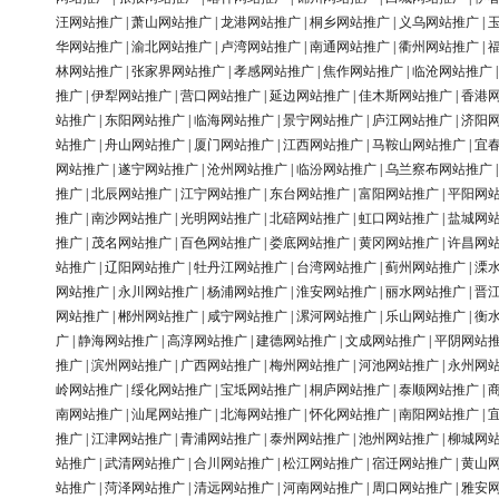
汪网站推广
|
萧山网站推广
|
龙港网站推广
|
桐乡网站推广
|
义乌网站推广
|
华网站推广
|
渝北网站推广
|
卢湾网站推广
|
南通网站推广
|
衢州网站推广
|
林网站推广
|
张家界网站推广
|
孝感网站推广
|
焦作网站推广
|
临沧网站推广
推广
|
伊犁网站推广
|
营口网站推广
|
延边网站推广
|
佳木斯网站推广
|
香港
站推广
|
东阳网站推广
|
临海网站推广
|
景宁网站推广
|
庐江网站推广
|
济阳
站推广
|
舟山网站推广
|
厦门网站推广
|
江西网站推广
|
马鞍山网站推广
|
宜
网站推广
|
遂宁网站推广
|
沧州网站推广
|
临汾网站推广
|
乌兰察布网站推广
推广
|
北辰网站推广
|
江宁网站推广
|
东台网站推广
|
富阳网站推广
|
平阳网
推广
|
南沙网站推广
|
光明网站推广
|
北碚网站推广
|
虹口网站推广
|
盐城网
推广
|
茂名网站推广
|
百色网站推广
|
娄底网站推广
|
黄冈网站推广
|
许昌网
站推广
|
辽阳网站推广
|
牡丹江网站推广
|
台湾网站推广
|
蓟州网站推广
|
溧
网站推广
|
永川网站推广
|
杨浦网站推广
|
淮安网站推广
|
丽水网站推广
|
晋
网站推广
|
郴州网站推广
|
咸宁网站推广
|
漯河网站推广
|
乐山网站推广
|
衡
广
|
静海网站推广
|
高淳网站推广
|
建德网站推广
|
文成网站推广
|
平阴网站
推广
|
滨州网站推广
|
广西网站推广
|
梅州网站推广
|
河池网站推广
|
永州网
岭网站推广
|
绥化网站推广
|
宝坻网站推广
|
桐庐网站推广
|
泰顺网站推广
|
南网站推广
|
汕尾网站推广
|
北海网站推广
|
怀化网站推广
|
南阳网站推广
|
推广
|
江津网站推广
|
青浦网站推广
|
泰州网站推广
|
池州网站推广
|
柳城网
站推广
|
武清网站推广
|
合川网站推广
|
松江网站推广
|
宿迁网站推广
|
黄山
站推广
|
菏泽网站推广
|
清远网站推广
|
河南网站推广
|
周口网站推广
|
雅安