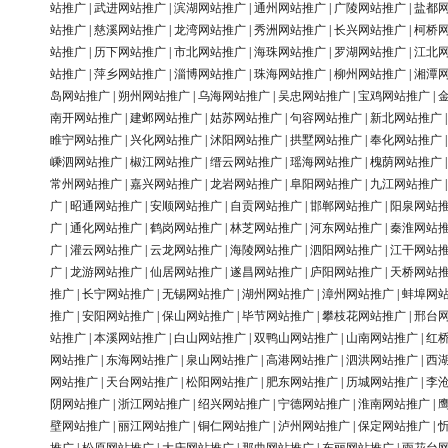
站推广
|
武进网站推广
|
滨湖网站推广
|
通州网站推广
|
广陵网站推广
|
盐都
站推广
|
慈溪网站推广
|
龙湾网站推广
|
秀洲网站推广
|
长兴网站推广
|
柯桥
站推广
|
历下网站推广
|
市北网站推广
|
海珠网站推广
|
罗湖网站推广
|
江北
站推广
|
萍乡网站推广
|
淄博网站推广
|
珠海网站推广
|
柳州网站推广
|
湘潭
岛网站推广
|
朔州网站推广
|
乌海网站推广
|
吴忠网站推广
|
宝鸡网站推广
|
南开网站推广
|
建邺网站推广
|
姑苏网站推广
|
句容网站推广
|
新北网站推广
睢宁网站推广
|
兴化网站推广
|
沭阳网站推广
|
拱墅网站推广
|
奉化网站推广
嵊泗网站推广
|
椒江网站推广
|
缙云网站推广
|
瑶海网站推广
|
槐荫网站推广
常州网站推广
|
嘉兴网站推广
|
龙岩网站推广
|
阜阳网站推广
|
九江网站推广
广
|
昭通网站推广
|
安顺网站推广
|
自贡网站推广
|
邯郸网站推广
|
阳泉网站
广
|
通化网站推广
|
鹤岗网站推广
|
林芝网站推广
|
河东网站推广
|
秦淮网站
广
|
灌云网站推广
|
云龙网站推广
|
海陵网站推广
|
泗阳网站推广
|
江干网站
广
|
龙游网站推广
|
仙居网站推广
|
遂昌网站推广
|
庐阳网站推广
|
天桥网站
推广
|
长宁网站推广
|
无锡网站推广
|
湖州网站推广
|
漳州网站推广
|
蚌埠网
推广
|
安阳网站推广
|
保山网站推广
|
毕节网站推广
|
攀枝花网站推广
|
邢台
站推广
|
本溪网站推广
|
白山网站推广
|
双鸭山网站推广
|
山南网站推广
|
红
网站推广
|
东海网站推广
|
泉山网站推广
|
高港网站推广
|
泗洪网站推广
|
西
网站推广
|
天台网站推广
|
松阳网站推广
|
肥东网站推广
|
历城网站推广
|
李
阴网站推广
|
浙江网站推广
|
绍兴网站推广
|
宁德网站推广
|
淮南网站推广
|
壁网站推广
|
丽江网站推广
|
铜仁网站推广
|
泸州网站推广
|
保定网站推广
|