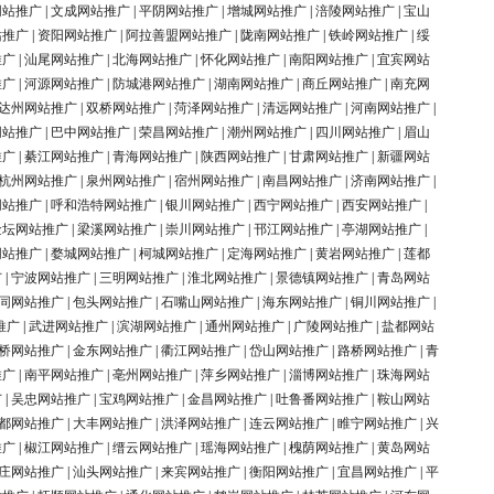
网站推广
|
文成网站推广
|
平阴网站推广
|
增城网站推广
|
涪陵网站推广
|
宝山
站推广
|
资阳网站推广
|
阿拉善盟网站推广
|
陇南网站推广
|
铁岭网站推广
|
绥
推广
|
汕尾网站推广
|
北海网站推广
|
怀化网站推广
|
南阳网站推广
|
宜宾网站
推广
|
河源网站推广
|
防城港网站推广
|
湖南网站推广
|
商丘网站推广
|
南充网
达州网站推广
|
双桥网站推广
|
菏泽网站推广
|
清远网站推广
|
河南网站推广
|
网站推广
|
巴中网站推广
|
荣昌网站推广
|
潮州网站推广
|
四川网站推广
|
眉山
推广
|
綦江网站推广
|
青海网站推广
|
陕西网站推广
|
甘肃网站推广
|
新疆网站
杭州网站推广
|
泉州网站推广
|
宿州网站推广
|
南昌网站推广
|
济南网站推广
|
网站推广
|
呼和浩特网站推广
|
银川网站推广
|
西宁网站推广
|
西安网站推广
|
金坛网站推广
|
梁溪网站推广
|
崇川网站推广
|
邗江网站推广
|
亭湖网站推广
|
网站推广
|
婺城网站推广
|
柯城网站推广
|
定海网站推广
|
黄岩网站推广
|
莲都
广
|
宁波网站推广
|
三明网站推广
|
淮北网站推广
|
景德镇网站推广
|
青岛网站
同网站推广
|
包头网站推广
|
石嘴山网站推广
|
海东网站推广
|
铜川网站推广
|
推广
|
武进网站推广
|
滨湖网站推广
|
通州网站推广
|
广陵网站推广
|
盐都网站
桥网站推广
|
金东网站推广
|
衢江网站推广
|
岱山网站推广
|
路桥网站推广
|
青
推广
|
南平网站推广
|
亳州网站推广
|
萍乡网站推广
|
淄博网站推广
|
珠海网站
广
|
吴忠网站推广
|
宝鸡网站推广
|
金昌网站推广
|
吐鲁番网站推广
|
鞍山网站
都网站推广
|
大丰网站推广
|
洪泽网站推广
|
连云网站推广
|
睢宁网站推广
|
兴
推广
|
椒江网站推广
|
缙云网站推广
|
瑶海网站推广
|
槐荫网站推广
|
黄岛网站
庄网站推广
|
汕头网站推广
|
来宾网站推广
|
衡阳网站推广
|
宜昌网站推广
|
平