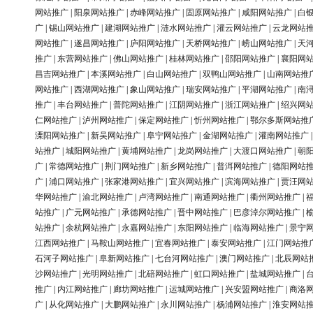
网站推广
|
阳泉网站推广
|
赤峰网站推广
|
固原网站推广
|
咸阳网站推广
|
白
广
|
锡山网站推广
|
建湖网站推广
|
涟水网站推广
|
灌云网站推广
|
云龙网站
网站推广
|
遂昌网站推广
|
庐阳网站推广
|
天桥网站推广
|
崂山网站推广
|
天
推广
|
东营网站推广
|
佛山网站推广
|
桂林网站推广
|
邵阳网站推广
|
襄阳网
昌吉网站推广
|
本溪网站推广
|
白山网站推广
|
双鸭山网站推广
|
山南网站推
网站推广
|
西湖网站推广
|
象山网站推广
|
瑞安网站推广
|
平湖网站推广
|
南
推广
|
丰台网站推广
|
普陀网站推广
|
江阴网站推广
|
浙江网站推广
|
绍兴网
仁网站推广
|
泸州网站推广
|
保定网站推广
|
忻州网站推广
|
鄂尔多斯网站推
溧阳网站推广
|
新吴网站推广
|
阜宁网站推广
|
金湖网站推广
|
灌南网站推广
站推广
|
城阳网站推广
|
黄埔网站推广
|
龙岗网站推广
|
大渡口网站推广
|
朝
广
|
常德网站推广
|
荆门网站推广
|
新乡网站推广
|
普洱网站推广
|
德阳网站
广
|
浦口网站推广
|
张家港网站推广
|
宜兴网站推广
|
滨海网站推广
|
贾汪网
华网站推广
|
渝北网站推广
|
卢湾网站推广
|
南通网站推广
|
衢州网站推广
|
站推广
|
广元网站推广
|
承德网站推广
|
晋中网站推广
|
巴彦淖尔网站推广
|
站推广
|
余杭网站推广
|
永嘉网站推广
|
东阳网站推广
|
临海网站推广
|
景宁
江西网站推广
|
马鞍山网站推广
|
宜春网站推广
|
泰安网站推广
|
江门网站推
石河子网站推广
|
阜新网站推广
|
七台河网站推广
|
澳门网站推广
|
北辰网站
沙网站推广
|
光明网站推广
|
北碚网站推广
|
虹口网站推广
|
盐城网站推广
|
推广
|
内江网站推广
|
廊坊网站推广
|
运城网站推广
|
兴安盟网站推广
|
商洛
广
|
从化网站推广
|
大鹏网站推广
|
永川网站推广
|
杨浦网站推广
|
淮安网站