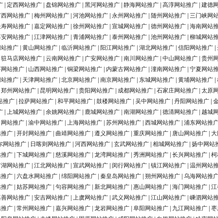
广
|
定西网站推广
|
盘锦网站推广
|
黑河网站推广
|
静海网站推广
|
高淳网站推广
|
建德
广西网站推广
|
梅州网站推广
|
河池网站推广
|
永州网站推广
|
随州网站推广
|
三门峡网
长寿网站推广
|
嘉定网站推广
|
徐州网站推广
|
宣城网站推广
|
德州网站推广
|
海南网站
淳安网站推广
|
江津网站推广
|
青浦网站推广
|
泰州网站推广
|
池州网站推广
|
柳城网站
网站推广
|
黄山网站推广
|
临沂网站推广
|
阳江网站推广
|
湖北网站推广
|
信阳网站推广
|
|
驻马店网站推广
|
云南网站推广
|
广安网站推广
|
南川网站推广
|
中山网站推广
|
贵州
浮网站推广
|
山西网站推广
|
铜梁网站推广
|
内蒙古网站推广
|
潼南网站推广
|
宁夏网站
网站推广
|
天津网站推广
|
北京网站推广
|
南京网站推广
|
东城网站推广
|
黄埔网站推广
|
|
郑州网站推广
|
昆明网站推广
|
贵阳网站推广
|
成都网站推广
|
石家庄网站推广
|
太原
站推广
|
拉萨网站推广
|
和平网站推广
|
鼓楼网站推广
|
吴中网站推广
|
丹阳网站推广
|
广
|
上城网站推广
|
余姚网站推广
|
鹿城网站推广
|
南湖网站推广
|
德清网站推广
|
越城
田网站推广
|
渝中网站推广
|
上海网站推广
|
苏州网站推广
|
西城网站推广
|
浦东网站推
站推广
|
开封网站推广
|
曲靖网站推广
|
遵义网站推广
|
重庆网站推广
|
唐山网站推广
|
大
尔网站推广
|
日喀则网站推广
|
河西网站推广
|
玄武网站推广
|
相城网站推广
|
扬中网站
站推广
|
下城网站推广
|
慈溪网站推广
|
龙湾网站推广
|
秀洲网站推广
|
长兴网站推广
|
柯
罗湖网站推广
|
江北网站推广
|
宣武网站推广
|
闵行网站推广
|
镇江网站推广
|
温州网站
站推广
|
六盘水网站推广
|
绵阳网站推广
|
秦皇岛网站推广
|
朔州网站推广
|
乌海网站推
站推广
|
姑苏网站推广
|
句容网站推广
|
新北网站推广
|
惠山网站推广
|
海门网站推广
|
江
嘉善网站推广
|
安吉网站推广
|
上虞网站推广
|
武义网站推广
|
江山网站推广
|
嵊泗网站
站推广
|
常州网站推广
|
嘉兴网站推广
|
龙岩网站推广
|
阜阳网站推广
|
九江网站推广
|
枣