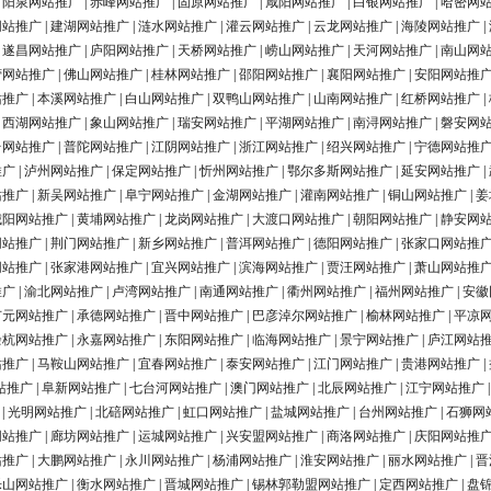
|
阳泉网站推广
|
赤峰网站推广
|
固原网站推广
|
咸阳网站推广
|
白银网站推广
|
哈密网
网站推广
|
建湖网站推广
|
涟水网站推广
|
灌云网站推广
|
云龙网站推广
|
海陵网站推广
|
|
遂昌网站推广
|
庐阳网站推广
|
天桥网站推广
|
崂山网站推广
|
天河网站推广
|
南山网
营网站推广
|
佛山网站推广
|
桂林网站推广
|
邵阳网站推广
|
襄阳网站推广
|
安阳网站推
站推广
|
本溪网站推广
|
白山网站推广
|
双鸭山网站推广
|
山南网站推广
|
红桥网站推广
|
|
西湖网站推广
|
象山网站推广
|
瑞安网站推广
|
平湖网站推广
|
南浔网站推广
|
磐安网
台网站推广
|
普陀网站推广
|
江阴网站推广
|
浙江网站推广
|
绍兴网站推广
|
宁德网站推
推广
|
泸州网站推广
|
保定网站推广
|
忻州网站推广
|
鄂尔多斯网站推广
|
延安网站推广
|
站推广
|
新吴网站推广
|
阜宁网站推广
|
金湖网站推广
|
灌南网站推广
|
铜山网站推广
|
姜
城阳网站推广
|
黄埔网站推广
|
龙岗网站推广
|
大渡口网站推广
|
朝阳网站推广
|
静安网
网站推广
|
荆门网站推广
|
新乡网站推广
|
普洱网站推广
|
德阳网站推广
|
张家口网站推
网站推广
|
张家港网站推广
|
宜兴网站推广
|
滨海网站推广
|
贾汪网站推广
|
萧山网站推
推广
|
渝北网站推广
|
卢湾网站推广
|
南通网站推广
|
衢州网站推广
|
福州网站推广
|
安徽
广元网站推广
|
承德网站推广
|
晋中网站推广
|
巴彦淖尔网站推广
|
榆林网站推广
|
平凉
余杭网站推广
|
永嘉网站推广
|
东阳网站推广
|
临海网站推广
|
景宁网站推广
|
庐江网站
站推广
|
马鞍山网站推广
|
宜春网站推广
|
泰安网站推广
|
江门网站推广
|
贵港网站推广
|
站推广
|
阜新网站推广
|
七台河网站推广
|
澳门网站推广
|
北辰网站推广
|
江宁网站推广
|
光明网站推广
|
北碚网站推广
|
虹口网站推广
|
盐城网站推广
|
台州网站推广
|
石狮网
网站推广
|
廊坊网站推广
|
运城网站推广
|
兴安盟网站推广
|
商洛网站推广
|
庆阳网站推
站推广
|
大鹏网站推广
|
永川网站推广
|
杨浦网站推广
|
淮安网站推广
|
丽水网站推广
|
晋
乐山网站推广
|
衡水网站推广
|
晋城网站推广
|
锡林郭勒盟网站推广
|
定西网站推广
|
盘