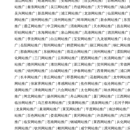
顶山网站推广
|
昭通网站推广
|
安顺网站推广
|
自贡网站推广
|
邯郸网站推广
站推广
|
秦淮网站推广
|
吴江网站推广
|
丹徒网站推广
|
天宁网站推广
|
锡山
吴兴网站推广
|
新昌网站推广
|
浦江网站推广
|
龙游网站推广
|
仙居网站推广
网站推广
|
湖州网站推广
|
漳州网站推广
|
蚌埠网站推广
|
新余网站推广
|
东
推广
|
通辽网站推广
|
中卫网站推广
|
渭南网站推广
|
天水网站推广
|
昌吉网
盱眙网站推广
|
东海网站推广
|
泉山网站推广
|
高港网站推广
|
泗洪网站推广
站推广
|
李沧网站推广
|
白云网站推广
|
宝安网站推广
|
九龙坡网站推广
|
丰
广
|
岳阳网站推广
|
鄂州网站推广
|
鹤壁网站推广
|
丽江网站推广
|
铜仁网站
广
|
那曲网站推广
|
东丽网站推广
|
雨花台网站推广
|
润州网站推广
|
溧阳网
化网站推广
|
三门网站推广
|
云和网站推广
|
肥西网站推广
|
长清网站推广
|
站推广
|
赣州网站推广
|
潍坊网站推广
|
湛江网站推广
|
贺州网站推广
|
常德
站推广
|
锦州网站推广
|
白城网站推广
|
伊春网站推广
|
西青网站推广
|
浦口
广
|
长丰网站推广
|
章丘网站推广
|
即墨网站推广
|
花都网站推广
|
龙华网站
网站推广
|
张家界网站推广
|
孝感网站推广
|
焦作网站推广
|
临沧网站推广
|
港网站推广
|
津南网站推广
|
六合网站推广
|
太仓网站推广
|
响水网站推广
|
推广
|
闸北网站推广
|
扬州网站推广
|
舟山网站推广
|
厦门网站推广
|
江西网
临汾网站推广
|
乌兰察布网站推广
|
安康网站推广
|
酒泉网站推广
|
石河子网
|
龙泉网站推广
|
巢湖网站推广
|
莱芜网站推广
|
平度网站推广
|
南沙网站推广
站推广
|
百色网站推广
|
娄底网站推广
|
黄冈网站推广
|
许昌网站推广
|
内江
推广
|
临安网站推广
|
苍南网站推广
|
钢城网站推广
|
莱西网站推广
|
从化网
州网站推广
|
钦州网站推广
|
郴州网站推广
|
咸宁网站推广
|
漯河网站推广
|