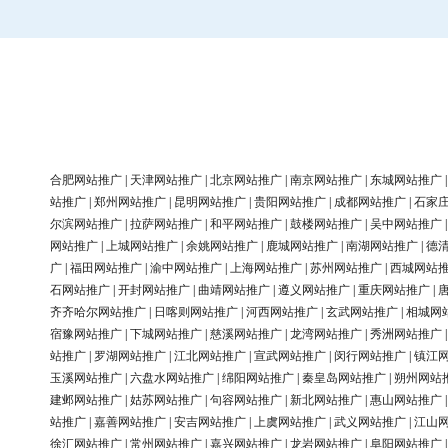
合肥网站推广
|
天津网站推广
|
北京网站推广
|
南京网站推广
|
东城网站推广
站推广
|
郑州网站推广
|
昆明网站推广
|
贵阳网站推广
|
成都网站推广
|
石家
尔滨网站推广
|
拉萨网站推广
|
和平网站推广
|
鼓楼网站推广
|
吴中网站推广
网站推广
|
上城网站推广
|
余姚网站推广
|
鹿城网站推广
|
南湖网站推广
|
德
广
|
福田网站推广
|
渝中网站推广
|
上海网站推广
|
苏州网站推广
|
西城网站
石网站推广
|
开封网站推广
|
曲靖网站推广
|
遵义网站推广
|
重庆网站推广
|
齐齐哈尔网站推广
|
日喀则网站推广
|
河西网站推广
|
玄武网站推广
|
相城网
宿豫网站推广
|
下城网站推广
|
慈溪网站推广
|
龙湾网站推广
|
秀洲网站推广
站推广
|
罗湖网站推广
|
江北网站推广
|
宣武网站推广
|
闵行网站推广
|
镇江
玉溪网站推广
|
六盘水网站推广
|
绵阳网站推广
|
秦皇岛网站推广
|
朔州网站
建邺网站推广
|
姑苏网站推广
|
句容网站推广
|
新北网站推广
|
惠山网站推广
站推广
|
嘉善网站推广
|
安吉网站推广
|
上虞网站推广
|
武义网站推广
|
江山
徐汇网站推广
|
常州网站推广
|
嘉兴网站推广
|
龙岩网站推广
|
阜阳网站推广