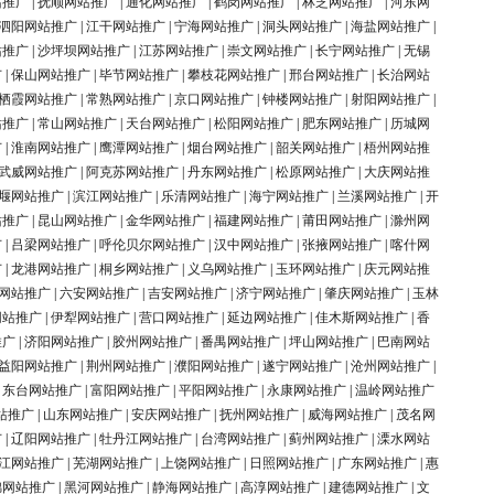
站推广
|
抚顺网站推广
|
通化网站推广
|
鹤岗网站推广
|
林芝网站推广
|
河东网
泗阳网站推广
|
江干网站推广
|
宁海网站推广
|
洞头网站推广
|
海盐网站推广
|
站推广
|
沙坪坝网站推广
|
江苏网站推广
|
崇文网站推广
|
长宁网站推广
|
无锡
广
|
保山网站推广
|
毕节网站推广
|
攀枝花网站推广
|
邢台网站推广
|
长治网站
栖霞网站推广
|
常熟网站推广
|
京口网站推广
|
钟楼网站推广
|
射阳网站推广
|
站推广
|
常山网站推广
|
天台网站推广
|
松阳网站推广
|
肥东网站推广
|
历城网
广
|
淮南网站推广
|
鹰潭网站推广
|
烟台网站推广
|
韶关网站推广
|
梧州网站推
武威网站推广
|
阿克苏网站推广
|
丹东网站推广
|
松原网站推广
|
大庆网站推
堰网站推广
|
滨江网站推广
|
乐清网站推广
|
海宁网站推广
|
兰溪网站推广
|
开
站推广
|
昆山网站推广
|
金华网站推广
|
福建网站推广
|
莆田网站推广
|
滁州网
广
|
吕梁网站推广
|
呼伦贝尔网站推广
|
汉中网站推广
|
张掖网站推广
|
喀什网
广
|
龙港网站推广
|
桐乡网站推广
|
义乌网站推广
|
玉环网站推广
|
庆元网站推
网站推广
|
六安网站推广
|
吉安网站推广
|
济宁网站推广
|
肇庆网站推广
|
玉林
网站推广
|
伊犁网站推广
|
营口网站推广
|
延边网站推广
|
佳木斯网站推广
|
香
推广
|
济阳网站推广
|
胶州网站推广
|
番禺网站推广
|
坪山网站推广
|
巴南网站
益阳网站推广
|
荆州网站推广
|
濮阳网站推广
|
遂宁网站推广
|
沧州网站推广
|
|
东台网站推广
|
富阳网站推广
|
平阳网站推广
|
永康网站推广
|
温岭网站推广
站推广
|
山东网站推广
|
安庆网站推广
|
抚州网站推广
|
威海网站推广
|
茂名网
广
|
辽阳网站推广
|
牡丹江网站推广
|
台湾网站推广
|
蓟州网站推广
|
溧水网站
江网站推广
|
芜湖网站推广
|
上饶网站推广
|
日照网站推广
|
广东网站推广
|
惠
锦网站推广
|
黑河网站推广
|
静海网站推广
|
高淳网站推广
|
建德网站推广
|
文