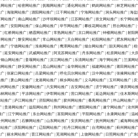
银网站推广
|
哈密网站推广
|
抚顺网站推广
|
通化网站推广
|
鹤岗网站推广
|
林芝网站推
推广
|
海陵网站推广
|
泗阳网站推广
|
江干网站推广
|
宁海网站推广
|
洞头网站推广
|
海盐
河网站推广
|
南山网站推广
|
沙坪坝网站推广
|
江苏网站推广
|
崇文网站推广
|
长宁网站
站推广
|
安阳网站推广
|
保山网站推广
|
毕节网站推广
|
攀枝花网站推广
|
邢台网站推广
|
广
|
红桥网站推广
|
栖霞网站推广
|
常熟网站推广
|
京口网站推广
|
钟楼网站推广
|
射阳
浔网站推广
|
磐安网站推广
|
常山网站推广
|
天台网站推广
|
松阳网站推广
|
肥东网站推
站推广
|
宁德网站推广
|
淮南网站推广
|
鹰潭网站推广
|
烟台网站推广
|
韶关网站推广
|
梧
广
|
延安网站推广
|
武威网站推广
|
阿克苏网站推广
|
丹东网站推广
|
松原网站推广
|
大
|
铜山网站推广
|
姜堰网站推广
|
滨江网站推广
|
乐清网站推广
|
海宁网站推广
|
兰溪网
阳网站推广
|
静安网站推广
|
昆山网站推广
|
金华网站推广
|
福建网站推广
|
莆田网站推
推广
|
张家口网站推广
|
吕梁网站推广
|
呼伦贝尔网站推广
|
汉中网站推广
|
张掖网站推
站推广
|
萧山网站推广
|
龙港网站推广
|
桐乡网站推广
|
义乌网站推广
|
玉环网站推广
|
庆
福州网站推广
|
安徽网站推广
|
六安网站推广
|
吉安网站推广
|
济宁网站推广
|
肇庆网站
榆林网站推广
|
平凉网站推广
|
伊犁网站推广
|
营口网站推广
|
延边网站推广
|
佳木斯网
网站推广
|
庐江网站推广
|
济阳网站推广
|
胶州网站推广
|
番禺网站推广
|
坪山网站推广
|
广
|
贵港网站推广
|
益阳网站推广
|
荆州网站推广
|
濮阳网站推广
|
遂宁网站推广
|
沧州
推广
|
江宁网站推广
|
东台网站推广
|
富阳网站推广
|
平阳网站推广
|
永康网站推广
|
温
台州网站推广
|
石狮网站推广
|
山东网站推广
|
安庆网站推广
|
抚州网站推广
|
威海网站
网站推广
|
庆阳网站推广
|
辽阳网站推广
|
牡丹江网站推广
|
台湾网站推广
|
蓟州网站推
推广
|
丽水网站推广
|
晋江网站推广
|
芜湖网站推广
|
上饶网站推广
|
日照网站推广
|
广东