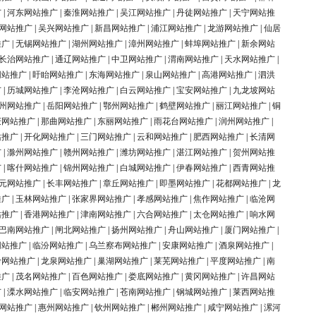
广
|
河东网站推广
|
秦淮网站推广
|
吴江网站推广
|
丹徒网站推广
|
天宁网站推
网站推广
|
吴兴网站推广
|
新昌网站推广
|
浦江网站推广
|
龙游网站推广
|
仙居
推广
|
无锡网站推广
|
湖州网站推广
|
漳州网站推广
|
蚌埠网站推广
|
新余网站
长治网站推广
|
通辽网站推广
|
中卫网站推广
|
渭南网站推广
|
天水网站推广
|
网站推广
|
盱眙网站推广
|
东海网站推广
|
泉山网站推广
|
高港网站推广
|
泗洪
广
|
历城网站推广
|
李沧网站推广
|
白云网站推广
|
宝安网站推广
|
九龙坡网站
州网站推广
|
岳阳网站推广
|
鄂州网站推广
|
鹤壁网站推广
|
丽江网站推广
|
铜
庆网站推广
|
那曲网站推广
|
东丽网站推广
|
雨花台网站推广
|
润州网站推广
|
站推广
|
开化网站推广
|
三门网站推广
|
云和网站推广
|
肥西网站推广
|
长清网
广
|
滁州网站推广
|
赣州网站推广
|
潍坊网站推广
|
湛江网站推广
|
贺州网站推
广
|
喀什网站推广
|
锦州网站推广
|
白城网站推广
|
伊春网站推广
|
西青网站推
元网站推广
|
长丰网站推广
|
章丘网站推广
|
即墨网站推广
|
花都网站推广
|
龙
推广
|
玉林网站推广
|
张家界网站推广
|
孝感网站推广
|
焦作网站推广
|
临沧网
站推广
|
香港网站推广
|
津南网站推广
|
六合网站推广
|
太仓网站推广
|
响水网
巴南网站推广
|
闸北网站推广
|
扬州网站推广
|
舟山网站推广
|
厦门网站推广
|
网站推广
|
临汾网站推广
|
乌兰察布网站推广
|
安康网站推广
|
酒泉网站推广
|
岭网站推广
|
龙泉网站推广
|
巢湖网站推广
|
莱芜网站推广
|
平度网站推广
|
南
推广
|
茂名网站推广
|
百色网站推广
|
娄底网站推广
|
黄冈网站推广
|
许昌网站
广
|
溧水网站推广
|
临安网站推广
|
苍南网站推广
|
钢城网站推广
|
莱西网站推
网站推广
|
惠州网站推广
|
钦州网站推广
|
郴州网站推广
|
咸宁网站推广
|
漯河