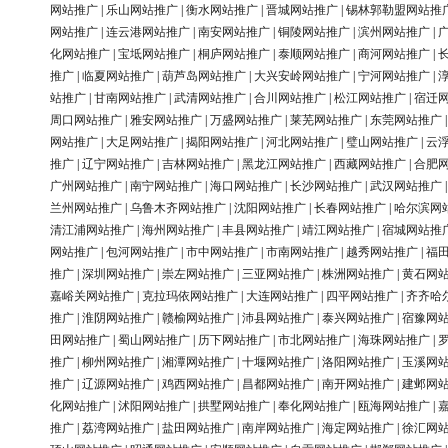
网站推广
|
乐山网站推广
|
衡水网站推广
|
晋城网站推广
|
锡林郭勒盟网站推
网站推广
|
连云港网站推广
|
南安网站推广
|
铜陵网站推广
|
滨州网站推广
|
化网站推广
|
宝坻网站推广
|
桐庐网站推广
|
泰顺网站推广
|
商河网站推广
|
推广
|
临夏网站推广
|
葫芦岛网站推广
|
大兴安岭网站推广
|
宁河网站推广
|
站推广
|
甘南网站推广
|
武清网站推广
|
合川网站推广
|
松江网站推广
|
宿迁
周口网站推广
|
雅安网站推广
|
万盛网站推广
|
莱芜网站推广
|
东莞网站推广
网站推广
|
大足网站推广
|
揭阳网站推广
|
河北网站推广
|
璧山网站推广
|
云
推广
|
辽宁网站推广
|
吉林网站推广
|
黑龙江网站推广
|
西藏网站推广
|
合肥
广州网站推广
|
南宁网站推广
|
海口网站推广
|
长沙网站推广
|
武汉网站推广
兰州网站推广
|
乌鲁木齐网站推广
|
沈阳网站推广
|
长春网站推广
|
哈尔滨网
清江浦网站推广
|
海州网站推广
|
丰县网站推广
|
靖江网站推广
|
宿城网站推
网站推广
|
包河网站推广
|
市中网站推广
|
市南网站推广
|
越秀网站推广
|
福
推广
|
深圳网站推广
|
崇左网站推广
|
三亚网站推广
|
株洲网站推广
|
黄石网
嘉峪关网站推广
|
克拉玛依网站推广
|
大连网站推广
|
四平网站推广
|
齐齐哈
推广
|
淮阴网站推广
|
赣榆网站推广
|
沛县网站推广
|
泰兴网站推广
|
宿豫网
田网站推广
|
蜀山网站推广
|
历下网站推广
|
市北网站推广
|
海珠网站推广
|
推广
|
柳州网站推广
|
湘潭网站推广
|
十堰网站推广
|
洛阳网站推广
|
玉溪网
推广
|
辽源网站推广
|
鸡西网站推广
|
昌都网站推广
|
南开网站推广
|
建邺网
化网站推广
|
沭阳网站推广
|
拱墅网站推广
|
奉化网站推广
|
瓯海网站推广
|
推广
|
荔湾网站推广
|
盐田网站推广
|
南岸网站推广
|
海定网站推广
|
徐汇网