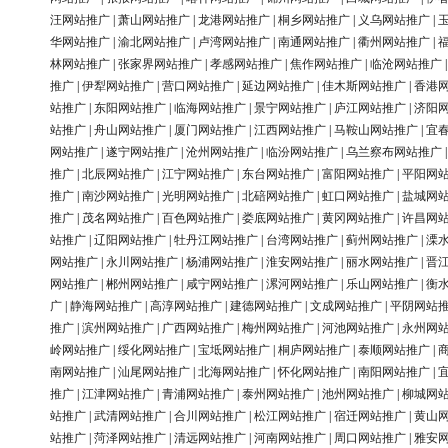
汪网站推广
|
萧山网站推广
|
龙港网站推广
|
桐乡网站推广
|
义乌网站推广
|
华网站推广
|
渝北网站推广
|
卢湾网站推广
|
南通网站推广
|
衢州网站推广
|
林网站推广
|
张家界网站推广
|
孝感网站推广
|
焦作网站推广
|
临沧网站推广
推广
|
伊犁网站推广
|
营口网站推广
|
延边网站推广
|
佳木斯网站推广
|
香港
站推广
|
东阳网站推广
|
临海网站推广
|
景宁网站推广
|
庐江网站推广
|
济阳
站推广
|
舟山网站推广
|
厦门网站推广
|
江西网站推广
|
马鞍山网站推广
|
宜
网站推广
|
遂宁网站推广
|
沧州网站推广
|
临汾网站推广
|
乌兰察布网站推广
推广
|
北辰网站推广
|
江宁网站推广
|
东台网站推广
|
富阳网站推广
|
平阳网
推广
|
南沙网站推广
|
光明网站推广
|
北碚网站推广
|
虹口网站推广
|
盐城网
推广
|
茂名网站推广
|
百色网站推广
|
娄底网站推广
|
黄冈网站推广
|
许昌网
站推广
|
辽阳网站推广
|
牡丹江网站推广
|
台湾网站推广
|
蓟州网站推广
|
溧
网站推广
|
永川网站推广
|
杨浦网站推广
|
淮安网站推广
|
丽水网站推广
|
晋
网站推广
|
郴州网站推广
|
咸宁网站推广
|
漯河网站推广
|
乐山网站推广
|
衡
广
|
静海网站推广
|
高淳网站推广
|
建德网站推广
|
文成网站推广
|
平阴网站
推广
|
滨州网站推广
|
广西网站推广
|
梅州网站推广
|
河池网站推广
|
永州网
岭网站推广
|
绥化网站推广
|
宝坻网站推广
|
桐庐网站推广
|
泰顺网站推广
|
南网站推广
|
汕尾网站推广
|
北海网站推广
|
怀化网站推广
|
南阳网站推广
|
推广
|
江津网站推广
|
青浦网站推广
|
泰州网站推广
|
池州网站推广
|
柳城网
站推广
|
武清网站推广
|
合川网站推广
|
松江网站推广
|
宿迁网站推广
|
黄山
站推广
|
菏泽网站推广
|
清远网站推广
|
河南网站推广
|
周口网站推广
|
雅安