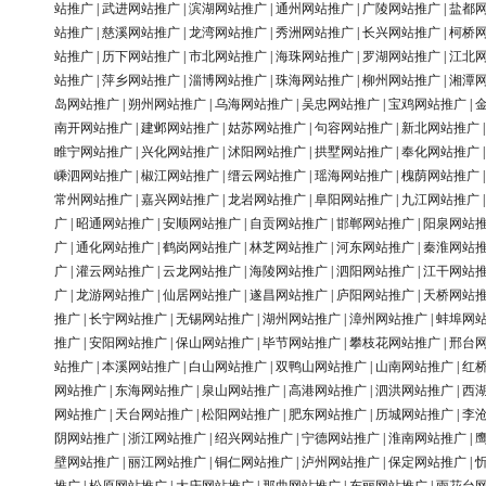
站推广
|
武进网站推广
|
滨湖网站推广
|
通州网站推广
|
广陵网站推广
|
盐都
站推广
|
慈溪网站推广
|
龙湾网站推广
|
秀洲网站推广
|
长兴网站推广
|
柯桥
站推广
|
历下网站推广
|
市北网站推广
|
海珠网站推广
|
罗湖网站推广
|
江北
站推广
|
萍乡网站推广
|
淄博网站推广
|
珠海网站推广
|
柳州网站推广
|
湘潭
岛网站推广
|
朔州网站推广
|
乌海网站推广
|
吴忠网站推广
|
宝鸡网站推广
|
南开网站推广
|
建邺网站推广
|
姑苏网站推广
|
句容网站推广
|
新北网站推广
睢宁网站推广
|
兴化网站推广
|
沭阳网站推广
|
拱墅网站推广
|
奉化网站推广
嵊泗网站推广
|
椒江网站推广
|
缙云网站推广
|
瑶海网站推广
|
槐荫网站推广
常州网站推广
|
嘉兴网站推广
|
龙岩网站推广
|
阜阳网站推广
|
九江网站推广
广
|
昭通网站推广
|
安顺网站推广
|
自贡网站推广
|
邯郸网站推广
|
阳泉网站
广
|
通化网站推广
|
鹤岗网站推广
|
林芝网站推广
|
河东网站推广
|
秦淮网站
广
|
灌云网站推广
|
云龙网站推广
|
海陵网站推广
|
泗阳网站推广
|
江干网站
广
|
龙游网站推广
|
仙居网站推广
|
遂昌网站推广
|
庐阳网站推广
|
天桥网站
推广
|
长宁网站推广
|
无锡网站推广
|
湖州网站推广
|
漳州网站推广
|
蚌埠网
推广
|
安阳网站推广
|
保山网站推广
|
毕节网站推广
|
攀枝花网站推广
|
邢台
站推广
|
本溪网站推广
|
白山网站推广
|
双鸭山网站推广
|
山南网站推广
|
红
网站推广
|
东海网站推广
|
泉山网站推广
|
高港网站推广
|
泗洪网站推广
|
西
网站推广
|
天台网站推广
|
松阳网站推广
|
肥东网站推广
|
历城网站推广
|
李
阴网站推广
|
浙江网站推广
|
绍兴网站推广
|
宁德网站推广
|
淮南网站推广
|
壁网站推广
|
丽江网站推广
|
铜仁网站推广
|
泸州网站推广
|
保定网站推广
|