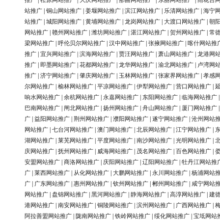
推广
|
松原网站推广
|
大庆网站推广
|
那曲网站推广
|
东丽网站推广
|
雨花台
站推广
|
铜山网站推广
|
姜堰网站推广
|
滨江网站推广
|
乐清网站推广
|
海宁
站推广
|
城阳网站推广
|
黄埔网站推广
|
龙岗网站推广
|
大渡口网站推广
|
朝
网站推广
|
赣州网站推广
|
潍坊网站推广
|
湛江网站推广
|
贺州网站推广
|
常
梁网站推广
|
呼伦贝尔网站推广
|
汉中网站推广
|
张掖网站推广
|
喀什网站推
推广
|
宜兴网站推广
|
滨海网站推广
|
贾汪网站推广
|
萧山网站推广
|
龙港网
推广
|
即墨网站推广
|
花都网站推广
|
龙华网站推广
|
渝北网站推广
|
卢湾网
推广
|
济宁网站推广
|
肇庆网站推广
|
玉林网站推广
|
张家界网站推广
|
孝感
尔网站推广
|
榆林网站推广
|
平凉网站推广
|
伊犁网站推广
|
营口网站推广
|
响水网站推广
|
余杭网站推广
|
永嘉网站推广
|
东阳网站推广
|
临海网站推广
巴南网站推广
|
闸北网站推广
|
扬州网站推广
|
舟山网站推广
|
厦门网站推广
广
|
益阳网站推广
|
荆州网站推广
|
濮阳网站推广
|
遂宁网站推广
|
沧州网站
网站推广
|
七台河网站推广
|
澳门网站推广
|
北辰网站推广
|
江宁网站推广
|
湖网站推广
|
莱芜网站推广
|
平度网站推广
|
南沙网站推广
|
光明网站推广
|
庆网站推广
|
抚州网站推广
|
威海网站推广
|
茂名网站推广
|
百色网站推广
|
安盟网站推广
|
商洛网站推广
|
庆阳网站推广
|
辽阳网站推广
|
牡丹江网站推
广
|
莱西网站推广
|
从化网站推广
|
大鹏网站推广
|
永川网站推广
|
杨浦网站
广
|
广东网站推广
|
惠州网站推广
|
钦州网站推广
|
郴州网站推广
|
咸宁网站
网站推广
|
盘锦网站推广
|
黑河网站推广
|
静海网站推广
|
高淳网站推广
|
建
港网站推广
|
南安网站推广
|
铜陵网站推广
|
滨州网站推广
|
广西网站推广
|
阿拉善盟网站推广
|
陇南网站推广
|
铁岭网站推广
|
绥化网站推广
|
宝坻网站