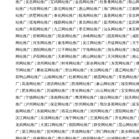
推广
|
吴忠网站推广
|
宝鸡网站推广
|
金昌网站推广
|
吐鲁番网站推广
|
鞍山
站推广
|
句容网站推广
|
新北网站推广
|
惠山网站推广
|
海门网站推广
|
江都
站推广
|
拱墅网站推广
|
奉化网站推广
|
瓯海网站推广
|
嘉善网站推广
|
安吉
站推广
|
瑶海网站推广
|
槐荫网站推广
|
黄岛网站推广
|
荔湾网站推广
|
盐田
站推广
|
阜阳网站推广
|
九江网站推广
|
枣庄网站推广
|
汕头网站推广
|
来宾
网站推广
|
邯郸网站推广
|
阳泉网站推广
|
赤峰网站推广
|
固原网站推广
|
咸
网站推广
|
河东网站推广
|
秦淮网站推广
|
吴江网站推广
|
丹徒网站推广
|
天
网站推广
|
泗阳网站推广
|
江干网站推广
|
宁海网站推广
|
洞头网站推广
|
海
网站推广
|
庐阳网站推广
|
天桥网站推广
|
崂山网站推广
|
天河网站推广
|
南
州网站推广
|
漳州网站推广
|
蚌埠网站推广
|
新余网站推广
|
东营网站推广
|
节网站推广
|
攀枝花网站推广
|
邢台网站推广
|
长治网站推广
|
通辽网站推广
双鸭山网站推广
|
山南网站推广
|
红桥网站推广
|
栖霞网站推广
|
常熟网站推
广
|
高港网站推广
|
泗洪网站推广
|
西湖网站推广
|
象山网站推广
|
瑞安网站
广
|
肥东网站推广
|
历城网站推广
|
李沧网站推广
|
白云网站推广
|
宝安网站
推广
|
宁德网站推广
|
淮南网站推广
|
鹰潭网站推广
|
烟台网站推广
|
韶关网
推广
|
泸州网站推广
|
保定网站推广
|
忻州网站推广
|
鄂尔多斯网站推广
|
延
曲网站推广
|
东丽网站推广
|
雨花台网站推广
|
润州网站推广
|
溧阳网站推广
滨江网站推广
|
乐清网站推广
|
海宁网站推广
|
兰溪网站推广
|
开化网站推广
龙岗网站推广
|
大渡口网站推广
|
朝阳网站推广
|
静安网站推广
|
昆山网站推
广
|
湛江网站推广
|
贺州网站推广
|
常德网站推广
|
荆门网站推广
|
新乡网站
网站推广
|
张掖网站推广
|
喀什网站推广
|
锦州网站推广
|
白城网站推广
|
伊