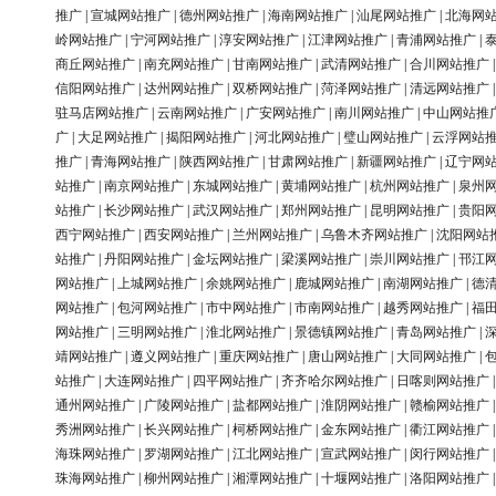
推广
|
宣城网站推广
|
德州网站推广
|
海南网站推广
|
汕尾网站推广
|
北海网
岭网站推广
|
宁河网站推广
|
淳安网站推广
|
江津网站推广
|
青浦网站推广
|
商丘网站推广
|
南充网站推广
|
甘南网站推广
|
武清网站推广
|
合川网站推广
信阳网站推广
|
达州网站推广
|
双桥网站推广
|
菏泽网站推广
|
清远网站推广
驻马店网站推广
|
云南网站推广
|
广安网站推广
|
南川网站推广
|
中山网站推
广
|
大足网站推广
|
揭阳网站推广
|
河北网站推广
|
璧山网站推广
|
云浮网站
推广
|
青海网站推广
|
陕西网站推广
|
甘肃网站推广
|
新疆网站推广
|
辽宁网
站推广
|
南京网站推广
|
东城网站推广
|
黄埔网站推广
|
杭州网站推广
|
泉州
站推广
|
长沙网站推广
|
武汉网站推广
|
郑州网站推广
|
昆明网站推广
|
贵阳
西宁网站推广
|
西安网站推广
|
兰州网站推广
|
乌鲁木齐网站推广
|
沈阳网站
站推广
|
丹阳网站推广
|
金坛网站推广
|
梁溪网站推广
|
崇川网站推广
|
邗江
网站推广
|
上城网站推广
|
余姚网站推广
|
鹿城网站推广
|
南湖网站推广
|
德
网站推广
|
包河网站推广
|
市中网站推广
|
市南网站推广
|
越秀网站推广
|
福
网站推广
|
三明网站推广
|
淮北网站推广
|
景德镇网站推广
|
青岛网站推广
|
靖网站推广
|
遵义网站推广
|
重庆网站推广
|
唐山网站推广
|
大同网站推广
|
站推广
|
大连网站推广
|
四平网站推广
|
齐齐哈尔网站推广
|
日喀则网站推广
通州网站推广
|
广陵网站推广
|
盐都网站推广
|
淮阴网站推广
|
赣榆网站推广
秀洲网站推广
|
长兴网站推广
|
柯桥网站推广
|
金东网站推广
|
衢江网站推广
海珠网站推广
|
罗湖网站推广
|
江北网站推广
|
宣武网站推广
|
闵行网站推广
珠海网站推广
|
柳州网站推广
|
湘潭网站推广
|
十堰网站推广
|
洛阳网站推广