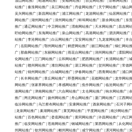
顶山网站推广
|
昭通网站推广
|
安顺网站推广
|
自贡网站推广
|
邯郸网站推广
站推广
|
秦淮网站推广
|
吴江网站推广
|
丹徒网站推广
|
天宁网站推广
|
锡山
吴兴网站推广
|
新昌网站推广
|
浦江网站推广
|
龙游网站推广
|
仙居网站推广
网站推广
|
湖州网站推广
|
漳州网站推广
|
蚌埠网站推广
|
新余网站推广
|
东
推广
|
通辽网站推广
|
中卫网站推广
|
渭南网站推广
|
天水网站推广
|
昌吉网
盱眙网站推广
|
东海网站推广
|
泉山网站推广
|
高港网站推广
|
泗洪网站推广
站推广
|
李沧网站推广
|
白云网站推广
|
宝安网站推广
|
九龙坡网站推广
|
丰
广
|
岳阳网站推广
|
鄂州网站推广
|
鹤壁网站推广
|
丽江网站推广
|
铜仁网站
广
|
那曲网站推广
|
东丽网站推广
|
雨花台网站推广
|
润州网站推广
|
溧阳网
化网站推广
|
三门网站推广
|
云和网站推广
|
肥西网站推广
|
长清网站推广
|
站推广
|
赣州网站推广
|
潍坊网站推广
|
湛江网站推广
|
贺州网站推广
|
常德
站推广
|
锦州网站推广
|
白城网站推广
|
伊春网站推广
|
西青网站推广
|
浦口
广
|
长丰网站推广
|
章丘网站推广
|
即墨网站推广
|
花都网站推广
|
龙华网站
网站推广
|
张家界网站推广
|
孝感网站推广
|
焦作网站推广
|
临沧网站推广
|
港网站推广
|
津南网站推广
|
六合网站推广
|
太仓网站推广
|
响水网站推广
|
推广
|
闸北网站推广
|
扬州网站推广
|
舟山网站推广
|
厦门网站推广
|
江西网
临汾网站推广
|
乌兰察布网站推广
|
安康网站推广
|
酒泉网站推广
|
石河子网
|
龙泉网站推广
|
巢湖网站推广
|
莱芜网站推广
|
平度网站推广
|
南沙网站推广
站推广
|
百色网站推广
|
娄底网站推广
|
黄冈网站推广
|
许昌网站推广
|
内江
推广
|
临安网站推广
|
苍南网站推广
|
钢城网站推广
|
莱西网站推广
|
从化网
州网站推广
|
钦州网站推广
|
郴州网站推广
|
咸宁网站推广
|
漯河网站推广
|