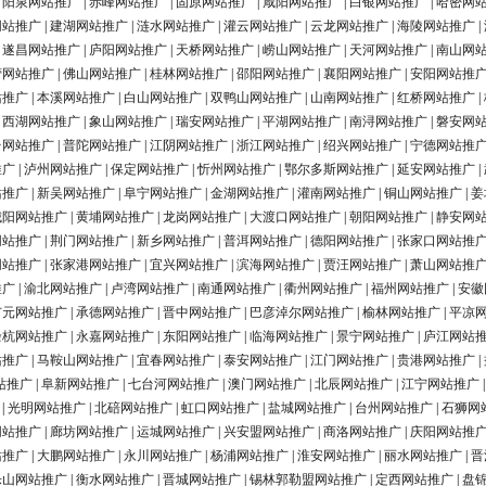
|
阳泉网站推广
|
赤峰网站推广
|
固原网站推广
|
咸阳网站推广
|
白银网站推广
|
哈密网
网站推广
|
建湖网站推广
|
涟水网站推广
|
灌云网站推广
|
云龙网站推广
|
海陵网站推广
|
|
遂昌网站推广
|
庐阳网站推广
|
天桥网站推广
|
崂山网站推广
|
天河网站推广
|
南山网
营网站推广
|
佛山网站推广
|
桂林网站推广
|
邵阳网站推广
|
襄阳网站推广
|
安阳网站推
站推广
|
本溪网站推广
|
白山网站推广
|
双鸭山网站推广
|
山南网站推广
|
红桥网站推广
|
|
西湖网站推广
|
象山网站推广
|
瑞安网站推广
|
平湖网站推广
|
南浔网站推广
|
磐安网
台网站推广
|
普陀网站推广
|
江阴网站推广
|
浙江网站推广
|
绍兴网站推广
|
宁德网站推
推广
|
泸州网站推广
|
保定网站推广
|
忻州网站推广
|
鄂尔多斯网站推广
|
延安网站推广
|
站推广
|
新吴网站推广
|
阜宁网站推广
|
金湖网站推广
|
灌南网站推广
|
铜山网站推广
|
姜
城阳网站推广
|
黄埔网站推广
|
龙岗网站推广
|
大渡口网站推广
|
朝阳网站推广
|
静安网
网站推广
|
荆门网站推广
|
新乡网站推广
|
普洱网站推广
|
德阳网站推广
|
张家口网站推
网站推广
|
张家港网站推广
|
宜兴网站推广
|
滨海网站推广
|
贾汪网站推广
|
萧山网站推
推广
|
渝北网站推广
|
卢湾网站推广
|
南通网站推广
|
衢州网站推广
|
福州网站推广
|
安徽
广元网站推广
|
承德网站推广
|
晋中网站推广
|
巴彦淖尔网站推广
|
榆林网站推广
|
平凉
余杭网站推广
|
永嘉网站推广
|
东阳网站推广
|
临海网站推广
|
景宁网站推广
|
庐江网站
站推广
|
马鞍山网站推广
|
宜春网站推广
|
泰安网站推广
|
江门网站推广
|
贵港网站推广
|
站推广
|
阜新网站推广
|
七台河网站推广
|
澳门网站推广
|
北辰网站推广
|
江宁网站推广
|
光明网站推广
|
北碚网站推广
|
虹口网站推广
|
盐城网站推广
|
台州网站推广
|
石狮网
网站推广
|
廊坊网站推广
|
运城网站推广
|
兴安盟网站推广
|
商洛网站推广
|
庆阳网站推
站推广
|
大鹏网站推广
|
永川网站推广
|
杨浦网站推广
|
淮安网站推广
|
丽水网站推广
|
晋
乐山网站推广
|
衡水网站推广
|
晋城网站推广
|
锡林郭勒盟网站推广
|
定西网站推广
|
盘