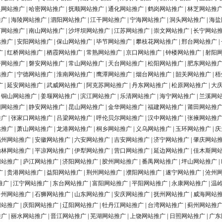
银网站推广
|
哈密网站推广
|
抚顺网站推广
|
通化网站推广
|
鹤岗网站推广
|
林芝网站推
推广
|
海陵网站推广
|
泗阳网站推广
|
江干网站推广
|
宁海网站推广
|
洞头网站推广
|
海盐
河网站推广
|
南山网站推广
|
沙坪坝网站推广
|
江苏网站推广
|
崇文网站推广
|
长宁网站
站推广
|
安阳网站推广
|
保山网站推广
|
毕节网站推广
|
攀枝花网站推广
|
邢台网站推广
|
广
|
红桥网站推广
|
栖霞网站推广
|
常熟网站推广
|
京口网站推广
|
钟楼网站推广
|
射阳
浔网站推广
|
磐安网站推广
|
常山网站推广
|
天台网站推广
|
松阳网站推广
|
肥东网站推
站推广
|
宁德网站推广
|
淮南网站推广
|
鹰潭网站推广
|
烟台网站推广
|
韶关网站推广
|
梧
广
|
延安网站推广
|
武威网站推广
|
阿克苏网站推广
|
丹东网站推广
|
松原网站推广
|
大
|
铜山网站推广
|
姜堰网站推广
|
滨江网站推广
|
乐清网站推广
|
海宁网站推广
|
兰溪网
阳网站推广
|
静安网站推广
|
昆山网站推广
|
金华网站推广
|
福建网站推广
|
莆田网站推
推广
|
张家口网站推广
|
吕梁网站推广
|
呼伦贝尔网站推广
|
汉中网站推广
|
张掖网站推
站推广
|
萧山网站推广
|
龙港网站推广
|
桐乡网站推广
|
义乌网站推广
|
玉环网站推广
|
庆
福州网站推广
|
安徽网站推广
|
六安网站推广
|
吉安网站推广
|
济宁网站推广
|
肇庆网站
榆林网站推广
|
平凉网站推广
|
伊犁网站推广
|
营口网站推广
|
延边网站推广
|
佳木斯网
网站推广
|
庐江网站推广
|
济阳网站推广
|
胶州网站推广
|
番禺网站推广
|
坪山网站推广
|
广
|
贵港网站推广
|
益阳网站推广
|
荆州网站推广
|
濮阳网站推广
|
遂宁网站推广
|
沧州
推广
|
江宁网站推广
|
东台网站推广
|
富阳网站推广
|
平阳网站推广
|
永康网站推广
|
温
台州网站推广
|
石狮网站推广
|
山东网站推广
|
安庆网站推广
|
抚州网站推广
|
威海网站
网站推广
|
庆阳网站推广
|
辽阳网站推广
|
牡丹江网站推广
|
台湾网站推广
|
蓟州网站推
推广
|
丽水网站推广
|
晋江网站推广
|
芜湖网站推广
|
上饶网站推广
|
日照网站推广
|
广东