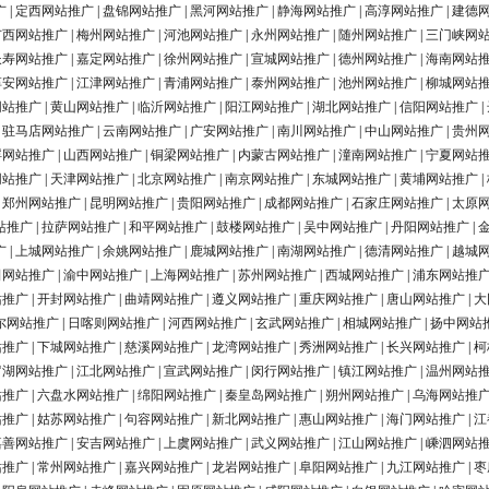
广
|
定西网站推广
|
盘锦网站推广
|
黑河网站推广
|
静海网站推广
|
高淳网站推广
|
建德
广西网站推广
|
梅州网站推广
|
河池网站推广
|
永州网站推广
|
随州网站推广
|
三门峡网
长寿网站推广
|
嘉定网站推广
|
徐州网站推广
|
宣城网站推广
|
德州网站推广
|
海南网站
淳安网站推广
|
江津网站推广
|
青浦网站推广
|
泰州网站推广
|
池州网站推广
|
柳城网站
网站推广
|
黄山网站推广
|
临沂网站推广
|
阳江网站推广
|
湖北网站推广
|
信阳网站推广
|
|
驻马店网站推广
|
云南网站推广
|
广安网站推广
|
南川网站推广
|
中山网站推广
|
贵州
浮网站推广
|
山西网站推广
|
铜梁网站推广
|
内蒙古网站推广
|
潼南网站推广
|
宁夏网站
网站推广
|
天津网站推广
|
北京网站推广
|
南京网站推广
|
东城网站推广
|
黄埔网站推广
|
|
郑州网站推广
|
昆明网站推广
|
贵阳网站推广
|
成都网站推广
|
石家庄网站推广
|
太原
站推广
|
拉萨网站推广
|
和平网站推广
|
鼓楼网站推广
|
吴中网站推广
|
丹阳网站推广
|
广
|
上城网站推广
|
余姚网站推广
|
鹿城网站推广
|
南湖网站推广
|
德清网站推广
|
越城
田网站推广
|
渝中网站推广
|
上海网站推广
|
苏州网站推广
|
西城网站推广
|
浦东网站推
站推广
|
开封网站推广
|
曲靖网站推广
|
遵义网站推广
|
重庆网站推广
|
唐山网站推广
|
大
尔网站推广
|
日喀则网站推广
|
河西网站推广
|
玄武网站推广
|
相城网站推广
|
扬中网站
站推广
|
下城网站推广
|
慈溪网站推广
|
龙湾网站推广
|
秀洲网站推广
|
长兴网站推广
|
柯
罗湖网站推广
|
江北网站推广
|
宣武网站推广
|
闵行网站推广
|
镇江网站推广
|
温州网站
站推广
|
六盘水网站推广
|
绵阳网站推广
|
秦皇岛网站推广
|
朔州网站推广
|
乌海网站推
站推广
|
姑苏网站推广
|
句容网站推广
|
新北网站推广
|
惠山网站推广
|
海门网站推广
|
江
嘉善网站推广
|
安吉网站推广
|
上虞网站推广
|
武义网站推广
|
江山网站推广
|
嵊泗网站
站推广
|
常州网站推广
|
嘉兴网站推广
|
龙岩网站推广
|
阜阳网站推广
|
九江网站推广
|
枣