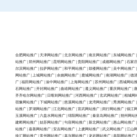
合肥网站推广
|
天津网站推广
|
北京网站推广
|
南京网站推广
|
东城网站推广
站推广
|
郑州网站推广
|
昆明网站推广
|
贵阳网站推广
|
成都网站推广
|
石家
尔滨网站推广
|
拉萨网站推广
|
和平网站推广
|
鼓楼网站推广
|
吴中网站推广
网站推广
|
上城网站推广
|
余姚网站推广
|
鹿城网站推广
|
南湖网站推广
|
德
广
|
福田网站推广
|
渝中网站推广
|
上海网站推广
|
苏州网站推广
|
西城网站
石网站推广
|
开封网站推广
|
曲靖网站推广
|
遵义网站推广
|
重庆网站推广
|
齐齐哈尔网站推广
|
日喀则网站推广
|
河西网站推广
|
玄武网站推广
|
相城网
宿豫网站推广
|
下城网站推广
|
慈溪网站推广
|
龙湾网站推广
|
秀洲网站推广
站推广
|
罗湖网站推广
|
江北网站推广
|
宣武网站推广
|
闵行网站推广
|
镇江
玉溪网站推广
|
六盘水网站推广
|
绵阳网站推广
|
秦皇岛网站推广
|
朔州网站
建邺网站推广
|
姑苏网站推广
|
句容网站推广
|
新北网站推广
|
惠山网站推广
站推广
|
嘉善网站推广
|
安吉网站推广
|
上虞网站推广
|
武义网站推广
|
江山
徐汇网站推广
|
常州网站推广
|
嘉兴网站推广
|
龙岩网站推广
|
阜阳网站推广