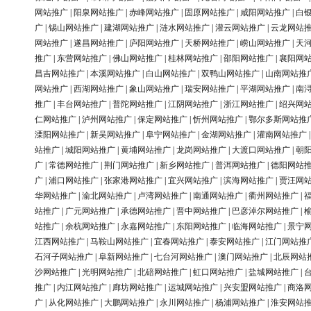
网站推广
|
阳泉网站推广
|
赤峰网站推广
|
固原网站推广
|
咸阳网站推广
|
白
广
|
锡山网站推广
|
建湖网站推广
|
涟水网站推广
|
灌云网站推广
|
云龙网站
网站推广
|
遂昌网站推广
|
庐阳网站推广
|
天桥网站推广
|
崂山网站推广
|
天
推广
|
东营网站推广
|
佛山网站推广
|
桂林网站推广
|
邵阳网站推广
|
襄阳网
昌吉网站推广
|
本溪网站推广
|
白山网站推广
|
双鸭山网站推广
|
山南网站推
网站推广
|
西湖网站推广
|
象山网站推广
|
瑞安网站推广
|
平湖网站推广
|
南
推广
|
丰台网站推广
|
普陀网站推广
|
江阴网站推广
|
浙江网站推广
|
绍兴网
仁网站推广
|
泸州网站推广
|
保定网站推广
|
忻州网站推广
|
鄂尔多斯网站推
溧阳网站推广
|
新吴网站推广
|
阜宁网站推广
|
金湖网站推广
|
灌南网站推广
站推广
|
城阳网站推广
|
黄埔网站推广
|
龙岗网站推广
|
大渡口网站推广
|
朝
广
|
常德网站推广
|
荆门网站推广
|
新乡网站推广
|
普洱网站推广
|
德阳网站
广
|
浦口网站推广
|
张家港网站推广
|
宜兴网站推广
|
滨海网站推广
|
贾汪网
华网站推广
|
渝北网站推广
|
卢湾网站推广
|
南通网站推广
|
衢州网站推广
|
站推广
|
广元网站推广
|
承德网站推广
|
晋中网站推广
|
巴彦淖尔网站推广
|
站推广
|
余杭网站推广
|
永嘉网站推广
|
东阳网站推广
|
临海网站推广
|
景宁
江西网站推广
|
马鞍山网站推广
|
宜春网站推广
|
泰安网站推广
|
江门网站推
石河子网站推广
|
阜新网站推广
|
七台河网站推广
|
澳门网站推广
|
北辰网站
沙网站推广
|
光明网站推广
|
北碚网站推广
|
虹口网站推广
|
盐城网站推广
|
推广
|
内江网站推广
|
廊坊网站推广
|
运城网站推广
|
兴安盟网站推广
|
商洛
广
|
从化网站推广
|
大鹏网站推广
|
永川网站推广
|
杨浦网站推广
|
淮安网站