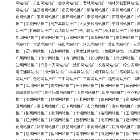
网站推广
|
乐山网站推广
|
衡水网站推广
|
晋城网站推广
|
锡林郭勒盟网站推
网站推广
|
连云港网站推广
|
南安网站推广
|
铜陵网站推广
|
滨州网站推广
|
化网站推广
|
宝坻网站推广
|
桐庐网站推广
|
泰顺网站推广
|
商河网站推广
|
推广
|
临夏网站推广
|
葫芦岛网站推广
|
大兴安岭网站推广
|
宁河网站推广
|
站推广
|
甘南网站推广
|
武清网站推广
|
合川网站推广
|
松江网站推广
|
宿迁
周口网站推广
|
雅安网站推广
|
万盛网站推广
|
莱芜网站推广
|
东莞网站推广
网站推广
|
大足网站推广
|
揭阳网站推广
|
河北网站推广
|
璧山网站推广
|
云
推广
|
辽宁网站推广
|
吉林网站推广
|
黑龙江网站推广
|
西藏网站推广
|
合肥
广州网站推广
|
南宁网站推广
|
海口网站推广
|
长沙网站推广
|
武汉网站推广
兰州网站推广
|
乌鲁木齐网站推广
|
沈阳网站推广
|
长春网站推广
|
哈尔滨网
清江浦网站推广
|
海州网站推广
|
丰县网站推广
|
靖江网站推广
|
宿城网站推
网站推广
|
包河网站推广
|
市中网站推广
|
市南网站推广
|
越秀网站推广
|
福
推广
|
深圳网站推广
|
崇左网站推广
|
三亚网站推广
|
株洲网站推广
|
黄石网
嘉峪关网站推广
|
克拉玛依网站推广
|
大连网站推广
|
四平网站推广
|
齐齐哈
推广
|
淮阴网站推广
|
赣榆网站推广
|
沛县网站推广
|
泰兴网站推广
|
宿豫网
田网站推广
|
蜀山网站推广
|
历下网站推广
|
市北网站推广
|
海珠网站推广
|
推广
|
柳州网站推广
|
湘潭网站推广
|
十堰网站推广
|
洛阳网站推广
|
玉溪网
推广
|
辽源网站推广
|
鸡西网站推广
|
昌都网站推广
|
南开网站推广
|
建邺网
化网站推广
|
沭阳网站推广
|
拱墅网站推广
|
奉化网站推广
|
瓯海网站推广
|
推广
|
荔湾网站推广
|
盐田网站推广
|
南岸网站推广
|
海定网站推广
|
徐汇网