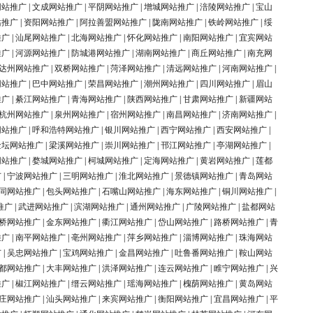
网站推广
|
文成网站推广
|
平阴网站推广
|
增城网站推广
|
涪陵网站推广
|
宝山
站推广
|
资阳网站推广
|
阿拉善盟网站推广
|
陇南网站推广
|
铁岭网站推广
|
绥
推广
|
汕尾网站推广
|
北海网站推广
|
怀化网站推广
|
南阳网站推广
|
宜宾网站
推广
|
河源网站推广
|
防城港网站推广
|
湖南网站推广
|
商丘网站推广
|
南充网
达州网站推广
|
双桥网站推广
|
菏泽网站推广
|
清远网站推广
|
河南网站推广
|
网站推广
|
巴中网站推广
|
荣昌网站推广
|
潮州网站推广
|
四川网站推广
|
眉山
推广
|
綦江网站推广
|
青海网站推广
|
陕西网站推广
|
甘肃网站推广
|
新疆网站
杭州网站推广
|
泉州网站推广
|
宿州网站推广
|
南昌网站推广
|
济南网站推广
|
网站推广
|
呼和浩特网站推广
|
银川网站推广
|
西宁网站推广
|
西安网站推广
|
金坛网站推广
|
梁溪网站推广
|
崇川网站推广
|
邗江网站推广
|
亭湖网站推广
|
网站推广
|
婺城网站推广
|
柯城网站推广
|
定海网站推广
|
黄岩网站推广
|
莲都
广
|
宁波网站推广
|
三明网站推广
|
淮北网站推广
|
景德镇网站推广
|
青岛网站
同网站推广
|
包头网站推广
|
石嘴山网站推广
|
海东网站推广
|
铜川网站推广
|
推广
|
武进网站推广
|
滨湖网站推广
|
通州网站推广
|
广陵网站推广
|
盐都网站
桥网站推广
|
金东网站推广
|
衢江网站推广
|
岱山网站推广
|
路桥网站推广
|
青
推广
|
南平网站推广
|
亳州网站推广
|
萍乡网站推广
|
淄博网站推广
|
珠海网站
广
|
吴忠网站推广
|
宝鸡网站推广
|
金昌网站推广
|
吐鲁番网站推广
|
鞍山网站
都网站推广
|
大丰网站推广
|
洪泽网站推广
|
连云网站推广
|
睢宁网站推广
|
兴
推广
|
椒江网站推广
|
缙云网站推广
|
瑶海网站推广
|
槐荫网站推广
|
黄岛网站
庄网站推广
|
汕头网站推广
|
来宾网站推广
|
衡阳网站推广
|
宜昌网站推广
|
平