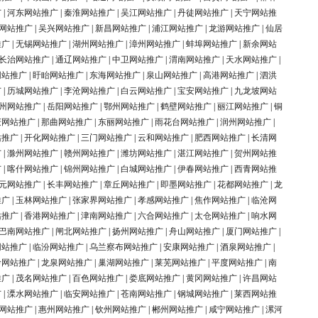
广
|
河东网站推广
|
秦淮网站推广
|
吴江网站推广
|
丹徒网站推广
|
天宁网站推
网站推广
|
吴兴网站推广
|
新昌网站推广
|
浦江网站推广
|
龙游网站推广
|
仙居
推广
|
无锡网站推广
|
湖州网站推广
|
漳州网站推广
|
蚌埠网站推广
|
新余网站
长治网站推广
|
通辽网站推广
|
中卫网站推广
|
渭南网站推广
|
天水网站推广
|
网站推广
|
盱眙网站推广
|
东海网站推广
|
泉山网站推广
|
高港网站推广
|
泗洪
广
|
历城网站推广
|
李沧网站推广
|
白云网站推广
|
宝安网站推广
|
九龙坡网站
州网站推广
|
岳阳网站推广
|
鄂州网站推广
|
鹤壁网站推广
|
丽江网站推广
|
铜
庆网站推广
|
那曲网站推广
|
东丽网站推广
|
雨花台网站推广
|
润州网站推广
|
站推广
|
开化网站推广
|
三门网站推广
|
云和网站推广
|
肥西网站推广
|
长清网
广
|
滁州网站推广
|
赣州网站推广
|
潍坊网站推广
|
湛江网站推广
|
贺州网站推
广
|
喀什网站推广
|
锦州网站推广
|
白城网站推广
|
伊春网站推广
|
西青网站推
元网站推广
|
长丰网站推广
|
章丘网站推广
|
即墨网站推广
|
花都网站推广
|
龙
推广
|
玉林网站推广
|
张家界网站推广
|
孝感网站推广
|
焦作网站推广
|
临沧网
站推广
|
香港网站推广
|
津南网站推广
|
六合网站推广
|
太仓网站推广
|
响水网
巴南网站推广
|
闸北网站推广
|
扬州网站推广
|
舟山网站推广
|
厦门网站推广
|
网站推广
|
临汾网站推广
|
乌兰察布网站推广
|
安康网站推广
|
酒泉网站推广
|
岭网站推广
|
龙泉网站推广
|
巢湖网站推广
|
莱芜网站推广
|
平度网站推广
|
南
推广
|
茂名网站推广
|
百色网站推广
|
娄底网站推广
|
黄冈网站推广
|
许昌网站
广
|
溧水网站推广
|
临安网站推广
|
苍南网站推广
|
钢城网站推广
|
莱西网站推
网站推广
|
惠州网站推广
|
钦州网站推广
|
郴州网站推广
|
咸宁网站推广
|
漯河