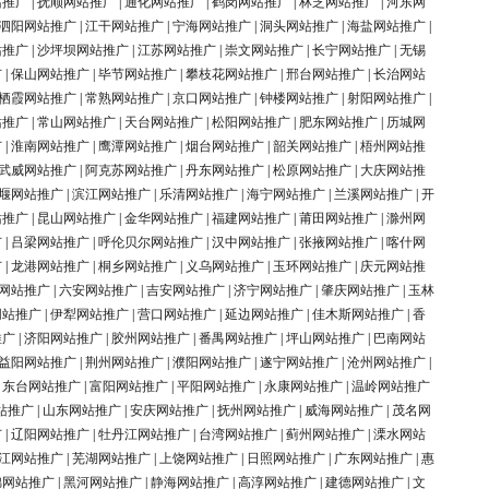
站推广
|
抚顺网站推广
|
通化网站推广
|
鹤岗网站推广
|
林芝网站推广
|
河东网
泗阳网站推广
|
江干网站推广
|
宁海网站推广
|
洞头网站推广
|
海盐网站推广
|
站推广
|
沙坪坝网站推广
|
江苏网站推广
|
崇文网站推广
|
长宁网站推广
|
无锡
广
|
保山网站推广
|
毕节网站推广
|
攀枝花网站推广
|
邢台网站推广
|
长治网站
栖霞网站推广
|
常熟网站推广
|
京口网站推广
|
钟楼网站推广
|
射阳网站推广
|
站推广
|
常山网站推广
|
天台网站推广
|
松阳网站推广
|
肥东网站推广
|
历城网
广
|
淮南网站推广
|
鹰潭网站推广
|
烟台网站推广
|
韶关网站推广
|
梧州网站推
武威网站推广
|
阿克苏网站推广
|
丹东网站推广
|
松原网站推广
|
大庆网站推
堰网站推广
|
滨江网站推广
|
乐清网站推广
|
海宁网站推广
|
兰溪网站推广
|
开
站推广
|
昆山网站推广
|
金华网站推广
|
福建网站推广
|
莆田网站推广
|
滁州网
广
|
吕梁网站推广
|
呼伦贝尔网站推广
|
汉中网站推广
|
张掖网站推广
|
喀什网
广
|
龙港网站推广
|
桐乡网站推广
|
义乌网站推广
|
玉环网站推广
|
庆元网站推
网站推广
|
六安网站推广
|
吉安网站推广
|
济宁网站推广
|
肇庆网站推广
|
玉林
网站推广
|
伊犁网站推广
|
营口网站推广
|
延边网站推广
|
佳木斯网站推广
|
香
推广
|
济阳网站推广
|
胶州网站推广
|
番禺网站推广
|
坪山网站推广
|
巴南网站
益阳网站推广
|
荆州网站推广
|
濮阳网站推广
|
遂宁网站推广
|
沧州网站推广
|
|
东台网站推广
|
富阳网站推广
|
平阳网站推广
|
永康网站推广
|
温岭网站推广
站推广
|
山东网站推广
|
安庆网站推广
|
抚州网站推广
|
威海网站推广
|
茂名网
广
|
辽阳网站推广
|
牡丹江网站推广
|
台湾网站推广
|
蓟州网站推广
|
溧水网站
江网站推广
|
芜湖网站推广
|
上饶网站推广
|
日照网站推广
|
广东网站推广
|
惠
锦网站推广
|
黑河网站推广
|
静海网站推广
|
高淳网站推广
|
建德网站推广
|
文