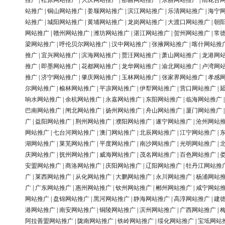
推广
|
松原网站推广
|
大庆网站推广
|
那曲网站推广
|
东丽网站推广
|
雨花台
站推广
|
铜山网站推广
|
姜堰网站推广
|
滨江网站推广
|
乐清网站推广
|
海宁
站推广
|
城阳网站推广
|
黄埔网站推广
|
龙岗网站推广
|
大渡口网站推广
|
朝
网站推广
|
赣州网站推广
|
潍坊网站推广
|
湛江网站推广
|
贺州网站推广
|
常
梁网站推广
|
呼伦贝尔网站推广
|
汉中网站推广
|
张掖网站推广
|
喀什网站推
推广
|
宜兴网站推广
|
滨海网站推广
|
贾汪网站推广
|
萧山网站推广
|
龙港网
推广
|
即墨网站推广
|
花都网站推广
|
龙华网站推广
|
渝北网站推广
|
卢湾网
推广
|
济宁网站推广
|
肇庆网站推广
|
玉林网站推广
|
张家界网站推广
|
孝感
尔网站推广
|
榆林网站推广
|
平凉网站推广
|
伊犁网站推广
|
营口网站推广
|
响水网站推广
|
余杭网站推广
|
永嘉网站推广
|
东阳网站推广
|
临海网站推广
巴南网站推广
|
闸北网站推广
|
扬州网站推广
|
舟山网站推广
|
厦门网站推广
广
|
益阳网站推广
|
荆州网站推广
|
濮阳网站推广
|
遂宁网站推广
|
沧州网站
网站推广
|
七台河网站推广
|
澳门网站推广
|
北辰网站推广
|
江宁网站推广
|
湖网站推广
|
莱芜网站推广
|
平度网站推广
|
南沙网站推广
|
光明网站推广
|
庆网站推广
|
抚州网站推广
|
威海网站推广
|
茂名网站推广
|
百色网站推广
|
安盟网站推广
|
商洛网站推广
|
庆阳网站推广
|
辽阳网站推广
|
牡丹江网站推
广
|
莱西网站推广
|
从化网站推广
|
大鹏网站推广
|
永川网站推广
|
杨浦网站
广
|
广东网站推广
|
惠州网站推广
|
钦州网站推广
|
郴州网站推广
|
咸宁网站
网站推广
|
盘锦网站推广
|
黑河网站推广
|
静海网站推广
|
高淳网站推广
|
建
港网站推广
|
南安网站推广
|
铜陵网站推广
|
滨州网站推广
|
广西网站推广
|
阿拉善盟网站推广
|
陇南网站推广
|
铁岭网站推广
|
绥化网站推广
|
宝坻网站