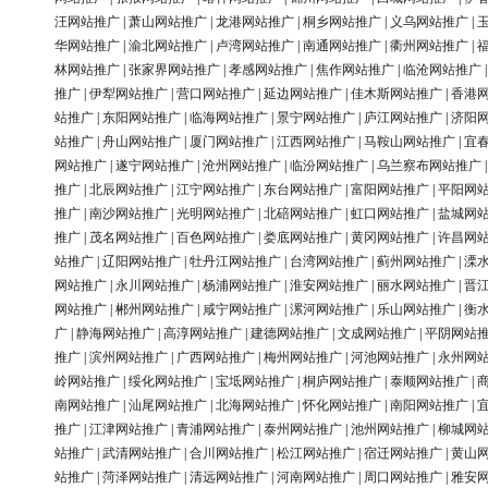
汪网站推广
|
萧山网站推广
|
龙港网站推广
|
桐乡网站推广
|
义乌网站推广
|
华网站推广
|
渝北网站推广
|
卢湾网站推广
|
南通网站推广
|
衢州网站推广
|
林网站推广
|
张家界网站推广
|
孝感网站推广
|
焦作网站推广
|
临沧网站推广
推广
|
伊犁网站推广
|
营口网站推广
|
延边网站推广
|
佳木斯网站推广
|
香港
站推广
|
东阳网站推广
|
临海网站推广
|
景宁网站推广
|
庐江网站推广
|
济阳
站推广
|
舟山网站推广
|
厦门网站推广
|
江西网站推广
|
马鞍山网站推广
|
宜
网站推广
|
遂宁网站推广
|
沧州网站推广
|
临汾网站推广
|
乌兰察布网站推广
推广
|
北辰网站推广
|
江宁网站推广
|
东台网站推广
|
富阳网站推广
|
平阳网
推广
|
南沙网站推广
|
光明网站推广
|
北碚网站推广
|
虹口网站推广
|
盐城网
推广
|
茂名网站推广
|
百色网站推广
|
娄底网站推广
|
黄冈网站推广
|
许昌网
站推广
|
辽阳网站推广
|
牡丹江网站推广
|
台湾网站推广
|
蓟州网站推广
|
溧
网站推广
|
永川网站推广
|
杨浦网站推广
|
淮安网站推广
|
丽水网站推广
|
晋
网站推广
|
郴州网站推广
|
咸宁网站推广
|
漯河网站推广
|
乐山网站推广
|
衡
广
|
静海网站推广
|
高淳网站推广
|
建德网站推广
|
文成网站推广
|
平阴网站
推广
|
滨州网站推广
|
广西网站推广
|
梅州网站推广
|
河池网站推广
|
永州网
岭网站推广
|
绥化网站推广
|
宝坻网站推广
|
桐庐网站推广
|
泰顺网站推广
|
南网站推广
|
汕尾网站推广
|
北海网站推广
|
怀化网站推广
|
南阳网站推广
|
推广
|
江津网站推广
|
青浦网站推广
|
泰州网站推广
|
池州网站推广
|
柳城网
站推广
|
武清网站推广
|
合川网站推广
|
松江网站推广
|
宿迁网站推广
|
黄山
站推广
|
菏泽网站推广
|
清远网站推广
|
河南网站推广
|
周口网站推广
|
雅安