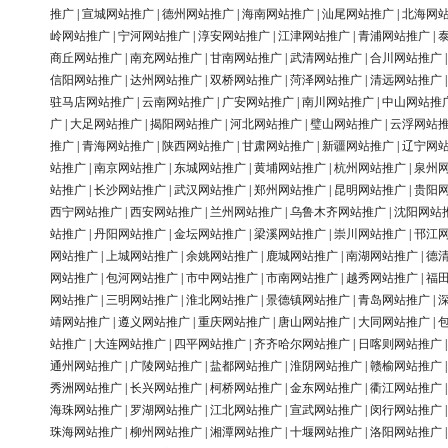
推广
|
宣城网站推广
|
德州网站推广
|
海南网站推广
|
汕尾网站推广
|
北海网
岭网站推广
|
宁河网站推广
|
淳安网站推广
|
江津网站推广
|
青浦网站推广
|
商丘网站推广
|
南充网站推广
|
甘南网站推广
|
武清网站推广
|
合川网站推广
信阳网站推广
|
达州网站推广
|
双桥网站推广
|
菏泽网站推广
|
清远网站推广
驻马店网站推广
|
云南网站推广
|
广安网站推广
|
南川网站推广
|
中山网站推
广
|
大足网站推广
|
揭阳网站推广
|
河北网站推广
|
璧山网站推广
|
云浮网站
推广
|
青海网站推广
|
陕西网站推广
|
甘肃网站推广
|
新疆网站推广
|
辽宁网
站推广
|
南京网站推广
|
东城网站推广
|
黄埔网站推广
|
杭州网站推广
|
泉州
站推广
|
长沙网站推广
|
武汉网站推广
|
郑州网站推广
|
昆明网站推广
|
贵阳
西宁网站推广
|
西安网站推广
|
兰州网站推广
|
乌鲁木齐网站推广
|
沈阳网站
站推广
|
丹阳网站推广
|
金坛网站推广
|
梁溪网站推广
|
崇川网站推广
|
邗江
网站推广
|
上城网站推广
|
余姚网站推广
|
鹿城网站推广
|
南湖网站推广
|
德
网站推广
|
包河网站推广
|
市中网站推广
|
市南网站推广
|
越秀网站推广
|
福
网站推广
|
三明网站推广
|
淮北网站推广
|
景德镇网站推广
|
青岛网站推广
|
靖网站推广
|
遵义网站推广
|
重庆网站推广
|
唐山网站推广
|
大同网站推广
|
站推广
|
大连网站推广
|
四平网站推广
|
齐齐哈尔网站推广
|
日喀则网站推广
通州网站推广
|
广陵网站推广
|
盐都网站推广
|
淮阴网站推广
|
赣榆网站推广
秀洲网站推广
|
长兴网站推广
|
柯桥网站推广
|
金东网站推广
|
衢江网站推广
海珠网站推广
|
罗湖网站推广
|
江北网站推广
|
宣武网站推广
|
闵行网站推广
珠海网站推广
|
柳州网站推广
|
湘潭网站推广
|
十堰网站推广
|
洛阳网站推广