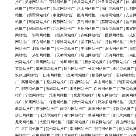
推广
|
吴忠网站推广
|
宝鸡网站推广
|
金昌网站推广
|
吐鲁番网站推广
|
鞍山
站推广
|
句容网站推广
|
新北网站推广
|
惠山网站推广
|
海门网站推广
|
江都
站推广
|
拱墅网站推广
|
奉化网站推广
|
瓯海网站推广
|
嘉善网站推广
|
安吉
站推广
|
瑶海网站推广
|
槐荫网站推广
|
黄岛网站推广
|
荔湾网站推广
|
盐田
站推广
|
阜阳网站推广
|
九江网站推广
|
枣庄网站推广
|
汕头网站推广
|
来宾
网站推广
|
邯郸网站推广
|
阳泉网站推广
|
赤峰网站推广
|
固原网站推广
|
咸
网站推广
|
河东网站推广
|
秦淮网站推广
|
吴江网站推广
|
丹徒网站推广
|
天
网站推广
|
泗阳网站推广
|
江干网站推广
|
宁海网站推广
|
洞头网站推广
|
海
网站推广
|
庐阳网站推广
|
天桥网站推广
|
崂山网站推广
|
天河网站推广
|
南
州网站推广
|
漳州网站推广
|
蚌埠网站推广
|
新余网站推广
|
东营网站推广
|
节网站推广
|
攀枝花网站推广
|
邢台网站推广
|
长治网站推广
|
通辽网站推广
双鸭山网站推广
|
山南网站推广
|
红桥网站推广
|
栖霞网站推广
|
常熟网站推
广
|
高港网站推广
|
泗洪网站推广
|
西湖网站推广
|
象山网站推广
|
瑞安网站
广
|
肥东网站推广
|
历城网站推广
|
李沧网站推广
|
白云网站推广
|
宝安网站
推广
|
宁德网站推广
|
淮南网站推广
|
鹰潭网站推广
|
烟台网站推广
|
韶关网
推广
|
泸州网站推广
|
保定网站推广
|
忻州网站推广
|
鄂尔多斯网站推广
|
延
曲网站推广
|
东丽网站推广
|
雨花台网站推广
|
润州网站推广
|
溧阳网站推广
滨江网站推广
|
乐清网站推广
|
海宁网站推广
|
兰溪网站推广
|
开化网站推广
龙岗网站推广
|
大渡口网站推广
|
朝阳网站推广
|
静安网站推广
|
昆山网站推
广
|
湛江网站推广
|
贺州网站推广
|
常德网站推广
|
荆门网站推广
|
新乡网站
网站推广
|
张掖网站推广
|
喀什网站推广
|
锦州网站推广
|
白城网站推广
|
伊