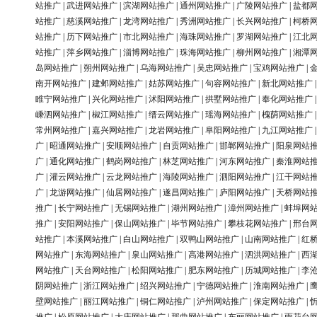
站推广
|
武进网站推广
|
滨湖网站推广
|
通州网站推广
|
广陵网站推广
|
盐都
站推广
|
慈溪网站推广
|
龙湾网站推广
|
秀洲网站推广
|
长兴网站推广
|
柯桥
站推广
|
历下网站推广
|
市北网站推广
|
海珠网站推广
|
罗湖网站推广
|
江北
站推广
|
萍乡网站推广
|
淄博网站推广
|
珠海网站推广
|
柳州网站推广
|
湘潭
岛网站推广
|
朔州网站推广
|
乌海网站推广
|
吴忠网站推广
|
宝鸡网站推广
|
南开网站推广
|
建邺网站推广
|
姑苏网站推广
|
句容网站推广
|
新北网站推广
睢宁网站推广
|
兴化网站推广
|
沭阳网站推广
|
拱墅网站推广
|
奉化网站推广
嵊泗网站推广
|
椒江网站推广
|
缙云网站推广
|
瑶海网站推广
|
槐荫网站推广
常州网站推广
|
嘉兴网站推广
|
龙岩网站推广
|
阜阳网站推广
|
九江网站推广
广
|
昭通网站推广
|
安顺网站推广
|
自贡网站推广
|
邯郸网站推广
|
阳泉网站
广
|
通化网站推广
|
鹤岗网站推广
|
林芝网站推广
|
河东网站推广
|
秦淮网站
广
|
灌云网站推广
|
云龙网站推广
|
海陵网站推广
|
泗阳网站推广
|
江干网站
广
|
龙游网站推广
|
仙居网站推广
|
遂昌网站推广
|
庐阳网站推广
|
天桥网站
推广
|
长宁网站推广
|
无锡网站推广
|
湖州网站推广
|
漳州网站推广
|
蚌埠网
推广
|
安阳网站推广
|
保山网站推广
|
毕节网站推广
|
攀枝花网站推广
|
邢台
站推广
|
本溪网站推广
|
白山网站推广
|
双鸭山网站推广
|
山南网站推广
|
红
网站推广
|
东海网站推广
|
泉山网站推广
|
高港网站推广
|
泗洪网站推广
|
西
网站推广
|
天台网站推广
|
松阳网站推广
|
肥东网站推广
|
历城网站推广
|
李
阴网站推广
|
浙江网站推广
|
绍兴网站推广
|
宁德网站推广
|
淮南网站推广
|
壁网站推广
|
丽江网站推广
|
铜仁网站推广
|
泸州网站推广
|
保定网站推广
|