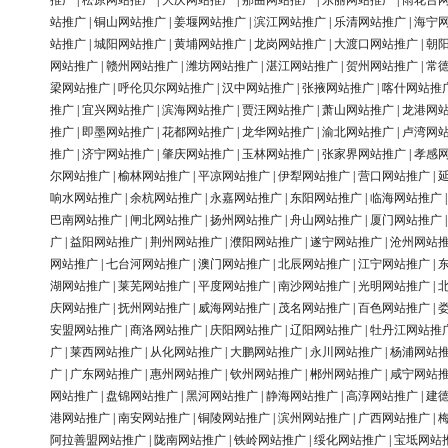
推广
|
松原网站推广
|
大庆网站推广
|
那曲网站推广
|
东丽网站推广
|
雨花台
站推广
|
铜山网站推广
|
姜堰网站推广
|
滨江网站推广
|
乐清网站推广
|
海宁
站推广
|
城阳网站推广
|
黄埔网站推广
|
龙岗网站推广
|
大渡口网站推广
|
朝
网站推广
|
赣州网站推广
|
潍坊网站推广
|
湛江网站推广
|
贺州网站推广
|
常
梁网站推广
|
呼伦贝尔网站推广
|
汉中网站推广
|
张掖网站推广
|
喀什网站推
推广
|
宜兴网站推广
|
滨海网站推广
|
贾汪网站推广
|
萧山网站推广
|
龙港网
推广
|
即墨网站推广
|
花都网站推广
|
龙华网站推广
|
渝北网站推广
|
卢湾网
推广
|
济宁网站推广
|
肇庆网站推广
|
玉林网站推广
|
张家界网站推广
|
孝感
尔网站推广
|
榆林网站推广
|
平凉网站推广
|
伊犁网站推广
|
营口网站推广
|
响水网站推广
|
余杭网站推广
|
永嘉网站推广
|
东阳网站推广
|
临海网站推广
巴南网站推广
|
闸北网站推广
|
扬州网站推广
|
舟山网站推广
|
厦门网站推广
广
|
益阳网站推广
|
荆州网站推广
|
濮阳网站推广
|
遂宁网站推广
|
沧州网站
网站推广
|
七台河网站推广
|
澳门网站推广
|
北辰网站推广
|
江宁网站推广
|
湖网站推广
|
莱芜网站推广
|
平度网站推广
|
南沙网站推广
|
光明网站推广
|
庆网站推广
|
抚州网站推广
|
威海网站推广
|
茂名网站推广
|
百色网站推广
|
安盟网站推广
|
商洛网站推广
|
庆阳网站推广
|
辽阳网站推广
|
牡丹江网站推
广
|
莱西网站推广
|
从化网站推广
|
大鹏网站推广
|
永川网站推广
|
杨浦网站
广
|
广东网站推广
|
惠州网站推广
|
钦州网站推广
|
郴州网站推广
|
咸宁网站
网站推广
|
盘锦网站推广
|
黑河网站推广
|
静海网站推广
|
高淳网站推广
|
建
港网站推广
|
南安网站推广
|
铜陵网站推广
|
滨州网站推广
|
广西网站推广
|
阿拉善盟网站推广
|
陇南网站推广
|
铁岭网站推广
|
绥化网站推广
|
宝坻网站