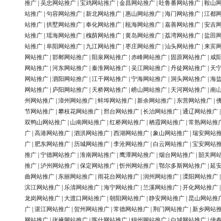
推广
|
吴忠网站推广
|
宝鸡网站推广
|
金昌网站推广
|
吐鲁番网站推广
|
鞍山
站推广
|
句容网站推广
|
新北网站推广
|
惠山网站推广
|
海门网站推广
|
江都
站推广
|
拱墅网站推广
|
奉化网站推广
|
瓯海网站推广
|
嘉善网站推广
|
安吉
站推广
|
瑶海网站推广
|
槐荫网站推广
|
黄岛网站推广
|
荔湾网站推广
|
盐田
站推广
|
阜阳网站推广
|
九江网站推广
|
枣庄网站推广
|
汕头网站推广
|
来宾
网站推广
|
邯郸网站推广
|
阳泉网站推广
|
赤峰网站推广
|
固原网站推广
|
咸
网站推广
|
河东网站推广
|
秦淮网站推广
|
吴江网站推广
|
丹徒网站推广
|
天
网站推广
|
泗阳网站推广
|
江干网站推广
|
宁海网站推广
|
洞头网站推广
|
海
网站推广
|
庐阳网站推广
|
天桥网站推广
|
崂山网站推广
|
天河网站推广
|
南
州网站推广
|
漳州网站推广
|
蚌埠网站推广
|
新余网站推广
|
东营网站推广
|
节网站推广
|
攀枝花网站推广
|
邢台网站推广
|
长治网站推广
|
通辽网站推广
双鸭山网站推广
|
山南网站推广
|
红桥网站推广
|
栖霞网站推广
|
常熟网站推
广
|
高港网站推广
|
泗洪网站推广
|
西湖网站推广
|
象山网站推广
|
瑞安网站
广
|
肥东网站推广
|
历城网站推广
|
李沧网站推广
|
白云网站推广
|
宝安网站
推广
|
宁德网站推广
|
淮南网站推广
|
鹰潭网站推广
|
烟台网站推广
|
韶关网
推广
|
泸州网站推广
|
保定网站推广
|
忻州网站推广
|
鄂尔多斯网站推广
|
延
曲网站推广
|
东丽网站推广
|
雨花台网站推广
|
润州网站推广
|
溧阳网站推广
滨江网站推广
|
乐清网站推广
|
海宁网站推广
|
兰溪网站推广
|
开化网站推广
龙岗网站推广
|
大渡口网站推广
|
朝阳网站推广
|
静安网站推广
|
昆山网站推
广
|
湛江网站推广
|
贺州网站推广
|
常德网站推广
|
荆门网站推广
|
新乡网站
网站推广
|
张掖网站推广
|
喀什网站推广
|
锦州网站推广
|
白城网站推广
|
伊