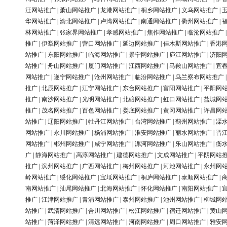
汪网站推广
|
萧山网站推广
|
龙港网站推广
|
桐乡网站推广
|
义乌网站推广
|
华网站推广
|
渝北网站推广
|
卢湾网站推广
|
南通网站推广
|
衢州网站推广
|
林网站推广
|
张家界网站推广
|
孝感网站推广
|
焦作网站推广
|
临沧网站推广
推广
|
伊犁网站推广
|
营口网站推广
|
延边网站推广
|
佳木斯网站推广
|
香港
站推广
|
东阳网站推广
|
临海网站推广
|
景宁网站推广
|
庐江网站推广
|
济阳
站推广
|
舟山网站推广
|
厦门网站推广
|
江西网站推广
|
马鞍山网站推广
|
宜
网站推广
|
遂宁网站推广
|
沧州网站推广
|
临汾网站推广
|
乌兰察布网站推广
推广
|
北辰网站推广
|
江宁网站推广
|
东台网站推广
|
富阳网站推广
|
平阳网
推广
|
南沙网站推广
|
光明网站推广
|
北碚网站推广
|
虹口网站推广
|
盐城网
推广
|
茂名网站推广
|
百色网站推广
|
娄底网站推广
|
黄冈网站推广
|
许昌网
站推广
|
辽阳网站推广
|
牡丹江网站推广
|
台湾网站推广
|
蓟州网站推广
|
溧
网站推广
|
永川网站推广
|
杨浦网站推广
|
淮安网站推广
|
丽水网站推广
|
晋
网站推广
|
郴州网站推广
|
咸宁网站推广
|
漯河网站推广
|
乐山网站推广
|
衡
广
|
静海网站推广
|
高淳网站推广
|
建德网站推广
|
文成网站推广
|
平阴网站
推广
|
滨州网站推广
|
广西网站推广
|
梅州网站推广
|
河池网站推广
|
永州网
岭网站推广
|
绥化网站推广
|
宝坻网站推广
|
桐庐网站推广
|
泰顺网站推广
|
南网站推广
|
汕尾网站推广
|
北海网站推广
|
怀化网站推广
|
南阳网站推广
|
推广
|
江津网站推广
|
青浦网站推广
|
泰州网站推广
|
池州网站推广
|
柳城网
站推广
|
武清网站推广
|
合川网站推广
|
松江网站推广
|
宿迁网站推广
|
黄山
站推广
|
菏泽网站推广
|
清远网站推广
|
河南网站推广
|
周口网站推广
|
雅安