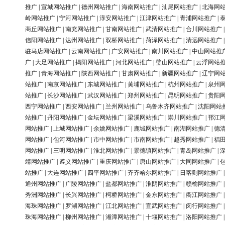
推广
|
宣城网站推广
|
德州网站推广
|
海南网站推广
|
汕尾网站推广
|
北海网
岭网站推广
|
宁河网站推广
|
淳安网站推广
|
江津网站推广
|
青浦网站推广
|
商丘网站推广
|
南充网站推广
|
甘南网站推广
|
武清网站推广
|
合川网站推广
信阳网站推广
|
达州网站推广
|
双桥网站推广
|
菏泽网站推广
|
清远网站推广
驻马店网站推广
|
云南网站推广
|
广安网站推广
|
南川网站推广
|
中山网站推
广
|
大足网站推广
|
揭阳网站推广
|
河北网站推广
|
璧山网站推广
|
云浮网站
推广
|
青海网站推广
|
陕西网站推广
|
甘肃网站推广
|
新疆网站推广
|
辽宁网
站推广
|
南京网站推广
|
东城网站推广
|
黄埔网站推广
|
杭州网站推广
|
泉州
站推广
|
长沙网站推广
|
武汉网站推广
|
郑州网站推广
|
昆明网站推广
|
贵阳
西宁网站推广
|
西安网站推广
|
兰州网站推广
|
乌鲁木齐网站推广
|
沈阳网站
站推广
|
丹阳网站推广
|
金坛网站推广
|
梁溪网站推广
|
崇川网站推广
|
邗江
网站推广
|
上城网站推广
|
余姚网站推广
|
鹿城网站推广
|
南湖网站推广
|
德
网站推广
|
包河网站推广
|
市中网站推广
|
市南网站推广
|
越秀网站推广
|
福
网站推广
|
三明网站推广
|
淮北网站推广
|
景德镇网站推广
|
青岛网站推广
|
靖网站推广
|
遵义网站推广
|
重庆网站推广
|
唐山网站推广
|
大同网站推广
|
站推广
|
大连网站推广
|
四平网站推广
|
齐齐哈尔网站推广
|
日喀则网站推广
通州网站推广
|
广陵网站推广
|
盐都网站推广
|
淮阴网站推广
|
赣榆网站推广
秀洲网站推广
|
长兴网站推广
|
柯桥网站推广
|
金东网站推广
|
衢江网站推广
海珠网站推广
|
罗湖网站推广
|
江北网站推广
|
宣武网站推广
|
闵行网站推广
珠海网站推广
|
柳州网站推广
|
湘潭网站推广
|
十堰网站推广
|
洛阳网站推广