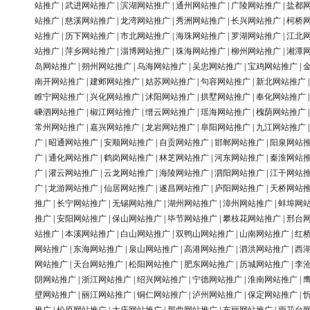
站推广
|
武进网站推广
|
滨湖网站推广
|
通州网站推广
|
广陵网站推广
|
盐都
站推广
|
慈溪网站推广
|
龙湾网站推广
|
秀洲网站推广
|
长兴网站推广
|
柯桥
站推广
|
历下网站推广
|
市北网站推广
|
海珠网站推广
|
罗湖网站推广
|
江北
站推广
|
萍乡网站推广
|
淄博网站推广
|
珠海网站推广
|
柳州网站推广
|
湘潭
岛网站推广
|
朔州网站推广
|
乌海网站推广
|
吴忠网站推广
|
宝鸡网站推广
|
南开网站推广
|
建邺网站推广
|
姑苏网站推广
|
句容网站推广
|
新北网站推广
睢宁网站推广
|
兴化网站推广
|
沭阳网站推广
|
拱墅网站推广
|
奉化网站推广
嵊泗网站推广
|
椒江网站推广
|
缙云网站推广
|
瑶海网站推广
|
槐荫网站推广
常州网站推广
|
嘉兴网站推广
|
龙岩网站推广
|
阜阳网站推广
|
九江网站推广
广
|
昭通网站推广
|
安顺网站推广
|
自贡网站推广
|
邯郸网站推广
|
阳泉网站
广
|
通化网站推广
|
鹤岗网站推广
|
林芝网站推广
|
河东网站推广
|
秦淮网站
广
|
灌云网站推广
|
云龙网站推广
|
海陵网站推广
|
泗阳网站推广
|
江干网站
广
|
龙游网站推广
|
仙居网站推广
|
遂昌网站推广
|
庐阳网站推广
|
天桥网站
推广
|
长宁网站推广
|
无锡网站推广
|
湖州网站推广
|
漳州网站推广
|
蚌埠网
推广
|
安阳网站推广
|
保山网站推广
|
毕节网站推广
|
攀枝花网站推广
|
邢台
站推广
|
本溪网站推广
|
白山网站推广
|
双鸭山网站推广
|
山南网站推广
|
红
网站推广
|
东海网站推广
|
泉山网站推广
|
高港网站推广
|
泗洪网站推广
|
西
网站推广
|
天台网站推广
|
松阳网站推广
|
肥东网站推广
|
历城网站推广
|
李
阴网站推广
|
浙江网站推广
|
绍兴网站推广
|
宁德网站推广
|
淮南网站推广
|
壁网站推广
|
丽江网站推广
|
铜仁网站推广
|
泸州网站推广
|
保定网站推广
|