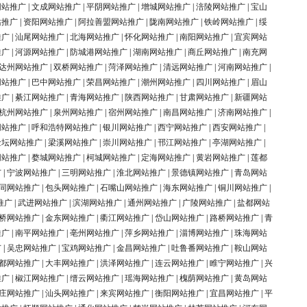
网站推广
|
文成网站推广
|
平阴网站推广
|
增城网站推广
|
涪陵网站推广
|
宝山
站推广
|
资阳网站推广
|
阿拉善盟网站推广
|
陇南网站推广
|
铁岭网站推广
|
绥
推广
|
汕尾网站推广
|
北海网站推广
|
怀化网站推广
|
南阳网站推广
|
宜宾网站
推广
|
河源网站推广
|
防城港网站推广
|
湖南网站推广
|
商丘网站推广
|
南充网
达州网站推广
|
双桥网站推广
|
菏泽网站推广
|
清远网站推广
|
河南网站推广
|
网站推广
|
巴中网站推广
|
荣昌网站推广
|
潮州网站推广
|
四川网站推广
|
眉山
推广
|
綦江网站推广
|
青海网站推广
|
陕西网站推广
|
甘肃网站推广
|
新疆网站
杭州网站推广
|
泉州网站推广
|
宿州网站推广
|
南昌网站推广
|
济南网站推广
|
网站推广
|
呼和浩特网站推广
|
银川网站推广
|
西宁网站推广
|
西安网站推广
|
金坛网站推广
|
梁溪网站推广
|
崇川网站推广
|
邗江网站推广
|
亭湖网站推广
|
网站推广
|
婺城网站推广
|
柯城网站推广
|
定海网站推广
|
黄岩网站推广
|
莲都
广
|
宁波网站推广
|
三明网站推广
|
淮北网站推广
|
景德镇网站推广
|
青岛网站
同网站推广
|
包头网站推广
|
石嘴山网站推广
|
海东网站推广
|
铜川网站推广
|
推广
|
武进网站推广
|
滨湖网站推广
|
通州网站推广
|
广陵网站推广
|
盐都网站
桥网站推广
|
金东网站推广
|
衢江网站推广
|
岱山网站推广
|
路桥网站推广
|
青
推广
|
南平网站推广
|
亳州网站推广
|
萍乡网站推广
|
淄博网站推广
|
珠海网站
广
|
吴忠网站推广
|
宝鸡网站推广
|
金昌网站推广
|
吐鲁番网站推广
|
鞍山网站
都网站推广
|
大丰网站推广
|
洪泽网站推广
|
连云网站推广
|
睢宁网站推广
|
兴
推广
|
椒江网站推广
|
缙云网站推广
|
瑶海网站推广
|
槐荫网站推广
|
黄岛网站
庄网站推广
|
汕头网站推广
|
来宾网站推广
|
衡阳网站推广
|
宜昌网站推广
|
平