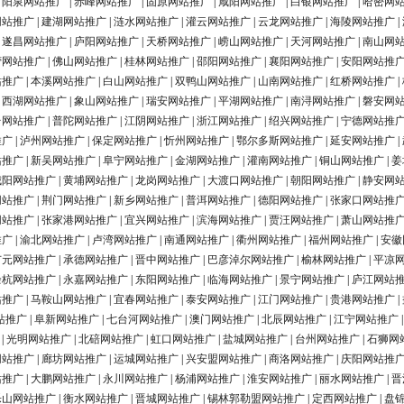
|
阳泉网站推广
|
赤峰网站推广
|
固原网站推广
|
咸阳网站推广
|
白银网站推广
|
哈密网
网站推广
|
建湖网站推广
|
涟水网站推广
|
灌云网站推广
|
云龙网站推广
|
海陵网站推广
|
|
遂昌网站推广
|
庐阳网站推广
|
天桥网站推广
|
崂山网站推广
|
天河网站推广
|
南山网
营网站推广
|
佛山网站推广
|
桂林网站推广
|
邵阳网站推广
|
襄阳网站推广
|
安阳网站推
站推广
|
本溪网站推广
|
白山网站推广
|
双鸭山网站推广
|
山南网站推广
|
红桥网站推广
|
|
西湖网站推广
|
象山网站推广
|
瑞安网站推广
|
平湖网站推广
|
南浔网站推广
|
磐安网
台网站推广
|
普陀网站推广
|
江阴网站推广
|
浙江网站推广
|
绍兴网站推广
|
宁德网站推
推广
|
泸州网站推广
|
保定网站推广
|
忻州网站推广
|
鄂尔多斯网站推广
|
延安网站推广
|
站推广
|
新吴网站推广
|
阜宁网站推广
|
金湖网站推广
|
灌南网站推广
|
铜山网站推广
|
姜
城阳网站推广
|
黄埔网站推广
|
龙岗网站推广
|
大渡口网站推广
|
朝阳网站推广
|
静安网
网站推广
|
荆门网站推广
|
新乡网站推广
|
普洱网站推广
|
德阳网站推广
|
张家口网站推
网站推广
|
张家港网站推广
|
宜兴网站推广
|
滨海网站推广
|
贾汪网站推广
|
萧山网站推
推广
|
渝北网站推广
|
卢湾网站推广
|
南通网站推广
|
衢州网站推广
|
福州网站推广
|
安徽
广元网站推广
|
承德网站推广
|
晋中网站推广
|
巴彦淖尔网站推广
|
榆林网站推广
|
平凉
余杭网站推广
|
永嘉网站推广
|
东阳网站推广
|
临海网站推广
|
景宁网站推广
|
庐江网站
站推广
|
马鞍山网站推广
|
宜春网站推广
|
泰安网站推广
|
江门网站推广
|
贵港网站推广
|
站推广
|
阜新网站推广
|
七台河网站推广
|
澳门网站推广
|
北辰网站推广
|
江宁网站推广
|
光明网站推广
|
北碚网站推广
|
虹口网站推广
|
盐城网站推广
|
台州网站推广
|
石狮网
网站推广
|
廊坊网站推广
|
运城网站推广
|
兴安盟网站推广
|
商洛网站推广
|
庆阳网站推
站推广
|
大鹏网站推广
|
永川网站推广
|
杨浦网站推广
|
淮安网站推广
|
丽水网站推广
|
晋
乐山网站推广
|
衡水网站推广
|
晋城网站推广
|
锡林郭勒盟网站推广
|
定西网站推广
|
盘