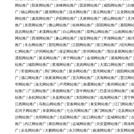
网站推广
|
阳泉网站推广
|
赤峰网站推广
|
固原网站推广
|
咸阳网站推广
|
白
广
|
锡山网站推广
|
建湖网站推广
|
涟水网站推广
|
灌云网站推广
|
云龙网站
网站推广
|
遂昌网站推广
|
庐阳网站推广
|
天桥网站推广
|
崂山网站推广
|
天
推广
|
东营网站推广
|
佛山网站推广
|
桂林网站推广
|
邵阳网站推广
|
襄阳网
昌吉网站推广
|
本溪网站推广
|
白山网站推广
|
双鸭山网站推广
|
山南网站推
网站推广
|
西湖网站推广
|
象山网站推广
|
瑞安网站推广
|
平湖网站推广
|
南
推广
|
丰台网站推广
|
普陀网站推广
|
江阴网站推广
|
浙江网站推广
|
绍兴网
仁网站推广
|
泸州网站推广
|
保定网站推广
|
忻州网站推广
|
鄂尔多斯网站推
溧阳网站推广
|
新吴网站推广
|
阜宁网站推广
|
金湖网站推广
|
灌南网站推广
站推广
|
城阳网站推广
|
黄埔网站推广
|
龙岗网站推广
|
大渡口网站推广
|
朝
广
|
常德网站推广
|
荆门网站推广
|
新乡网站推广
|
普洱网站推广
|
德阳网站
广
|
浦口网站推广
|
张家港网站推广
|
宜兴网站推广
|
滨海网站推广
|
贾汪网
华网站推广
|
渝北网站推广
|
卢湾网站推广
|
南通网站推广
|
衢州网站推广
|
站推广
|
广元网站推广
|
承德网站推广
|
晋中网站推广
|
巴彦淖尔网站推广
|
站推广
|
余杭网站推广
|
永嘉网站推广
|
东阳网站推广
|
临海网站推广
|
景宁
江西网站推广
|
马鞍山网站推广
|
宜春网站推广
|
泰安网站推广
|
江门网站推
石河子网站推广
|
阜新网站推广
|
七台河网站推广
|
澳门网站推广
|
北辰网站
沙网站推广
|
光明网站推广
|
北碚网站推广
|
虹口网站推广
|
盐城网站推广
|
推广
|
内江网站推广
|
廊坊网站推广
|
运城网站推广
|
兴安盟网站推广
|
商洛
广
|
从化网站推广
|
大鹏网站推广
|
永川网站推广
|
杨浦网站推广
|
淮安网站