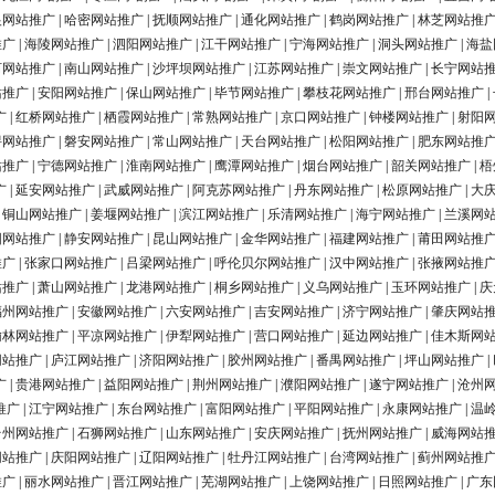
银网站推广
|
哈密网站推广
|
抚顺网站推广
|
通化网站推广
|
鹤岗网站推广
|
林芝网站推
推广
|
海陵网站推广
|
泗阳网站推广
|
江干网站推广
|
宁海网站推广
|
洞头网站推广
|
海盐
河网站推广
|
南山网站推广
|
沙坪坝网站推广
|
江苏网站推广
|
崇文网站推广
|
长宁网站
站推广
|
安阳网站推广
|
保山网站推广
|
毕节网站推广
|
攀枝花网站推广
|
邢台网站推广
|
广
|
红桥网站推广
|
栖霞网站推广
|
常熟网站推广
|
京口网站推广
|
钟楼网站推广
|
射阳
浔网站推广
|
磐安网站推广
|
常山网站推广
|
天台网站推广
|
松阳网站推广
|
肥东网站推
站推广
|
宁德网站推广
|
淮南网站推广
|
鹰潭网站推广
|
烟台网站推广
|
韶关网站推广
|
梧
广
|
延安网站推广
|
武威网站推广
|
阿克苏网站推广
|
丹东网站推广
|
松原网站推广
|
大
|
铜山网站推广
|
姜堰网站推广
|
滨江网站推广
|
乐清网站推广
|
海宁网站推广
|
兰溪网
阳网站推广
|
静安网站推广
|
昆山网站推广
|
金华网站推广
|
福建网站推广
|
莆田网站推
推广
|
张家口网站推广
|
吕梁网站推广
|
呼伦贝尔网站推广
|
汉中网站推广
|
张掖网站推
站推广
|
萧山网站推广
|
龙港网站推广
|
桐乡网站推广
|
义乌网站推广
|
玉环网站推广
|
庆
福州网站推广
|
安徽网站推广
|
六安网站推广
|
吉安网站推广
|
济宁网站推广
|
肇庆网站
榆林网站推广
|
平凉网站推广
|
伊犁网站推广
|
营口网站推广
|
延边网站推广
|
佳木斯网
网站推广
|
庐江网站推广
|
济阳网站推广
|
胶州网站推广
|
番禺网站推广
|
坪山网站推广
|
广
|
贵港网站推广
|
益阳网站推广
|
荆州网站推广
|
濮阳网站推广
|
遂宁网站推广
|
沧州
推广
|
江宁网站推广
|
东台网站推广
|
富阳网站推广
|
平阳网站推广
|
永康网站推广
|
温
台州网站推广
|
石狮网站推广
|
山东网站推广
|
安庆网站推广
|
抚州网站推广
|
威海网站
网站推广
|
庆阳网站推广
|
辽阳网站推广
|
牡丹江网站推广
|
台湾网站推广
|
蓟州网站推
推广
|
丽水网站推广
|
晋江网站推广
|
芜湖网站推广
|
上饶网站推广
|
日照网站推广
|
广东