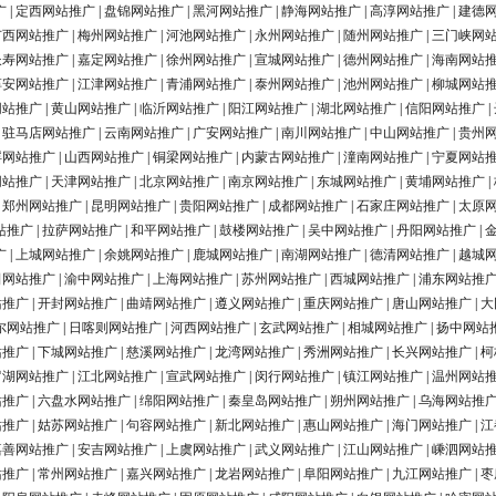
广
|
定西网站推广
|
盘锦网站推广
|
黑河网站推广
|
静海网站推广
|
高淳网站推广
|
建德
广西网站推广
|
梅州网站推广
|
河池网站推广
|
永州网站推广
|
随州网站推广
|
三门峡网
长寿网站推广
|
嘉定网站推广
|
徐州网站推广
|
宣城网站推广
|
德州网站推广
|
海南网站
淳安网站推广
|
江津网站推广
|
青浦网站推广
|
泰州网站推广
|
池州网站推广
|
柳城网站
网站推广
|
黄山网站推广
|
临沂网站推广
|
阳江网站推广
|
湖北网站推广
|
信阳网站推广
|
|
驻马店网站推广
|
云南网站推广
|
广安网站推广
|
南川网站推广
|
中山网站推广
|
贵州
浮网站推广
|
山西网站推广
|
铜梁网站推广
|
内蒙古网站推广
|
潼南网站推广
|
宁夏网站
网站推广
|
天津网站推广
|
北京网站推广
|
南京网站推广
|
东城网站推广
|
黄埔网站推广
|
|
郑州网站推广
|
昆明网站推广
|
贵阳网站推广
|
成都网站推广
|
石家庄网站推广
|
太原
站推广
|
拉萨网站推广
|
和平网站推广
|
鼓楼网站推广
|
吴中网站推广
|
丹阳网站推广
|
广
|
上城网站推广
|
余姚网站推广
|
鹿城网站推广
|
南湖网站推广
|
德清网站推广
|
越城
田网站推广
|
渝中网站推广
|
上海网站推广
|
苏州网站推广
|
西城网站推广
|
浦东网站推
站推广
|
开封网站推广
|
曲靖网站推广
|
遵义网站推广
|
重庆网站推广
|
唐山网站推广
|
大
尔网站推广
|
日喀则网站推广
|
河西网站推广
|
玄武网站推广
|
相城网站推广
|
扬中网站
站推广
|
下城网站推广
|
慈溪网站推广
|
龙湾网站推广
|
秀洲网站推广
|
长兴网站推广
|
柯
罗湖网站推广
|
江北网站推广
|
宣武网站推广
|
闵行网站推广
|
镇江网站推广
|
温州网站
站推广
|
六盘水网站推广
|
绵阳网站推广
|
秦皇岛网站推广
|
朔州网站推广
|
乌海网站推
站推广
|
姑苏网站推广
|
句容网站推广
|
新北网站推广
|
惠山网站推广
|
海门网站推广
|
江
嘉善网站推广
|
安吉网站推广
|
上虞网站推广
|
武义网站推广
|
江山网站推广
|
嵊泗网站
站推广
|
常州网站推广
|
嘉兴网站推广
|
龙岩网站推广
|
阜阳网站推广
|
九江网站推广
|
枣