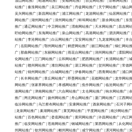
顶山网站推广
|
昭通网站推广
|
安顺网站推广
|
自贡网站推广
|
邯郸网站推广
站推广
|
秦淮网站推广
|
吴江网站推广
|
丹徒网站推广
|
天宁网站推广
|
锡山
吴兴网站推广
|
新昌网站推广
|
浦江网站推广
|
龙游网站推广
|
仙居网站推广
网站推广
|
湖州网站推广
|
漳州网站推广
|
蚌埠网站推广
|
新余网站推广
|
东
推广
|
通辽网站推广
|
中卫网站推广
|
渭南网站推广
|
天水网站推广
|
昌吉网
盱眙网站推广
|
东海网站推广
|
泉山网站推广
|
高港网站推广
|
泗洪网站推广
站推广
|
李沧网站推广
|
白云网站推广
|
宝安网站推广
|
九龙坡网站推广
|
丰
广
|
岳阳网站推广
|
鄂州网站推广
|
鹤壁网站推广
|
丽江网站推广
|
铜仁网站
广
|
那曲网站推广
|
东丽网站推广
|
雨花台网站推广
|
润州网站推广
|
溧阳网
化网站推广
|
三门网站推广
|
云和网站推广
|
肥西网站推广
|
长清网站推广
|
站推广
|
赣州网站推广
|
潍坊网站推广
|
湛江网站推广
|
贺州网站推广
|
常德
站推广
|
锦州网站推广
|
白城网站推广
|
伊春网站推广
|
西青网站推广
|
浦口
广
|
长丰网站推广
|
章丘网站推广
|
即墨网站推广
|
花都网站推广
|
龙华网站
网站推广
|
张家界网站推广
|
孝感网站推广
|
焦作网站推广
|
临沧网站推广
|
港网站推广
|
津南网站推广
|
六合网站推广
|
太仓网站推广
|
响水网站推广
|
推广
|
闸北网站推广
|
扬州网站推广
|
舟山网站推广
|
厦门网站推广
|
江西网
临汾网站推广
|
乌兰察布网站推广
|
安康网站推广
|
酒泉网站推广
|
石河子网
|
龙泉网站推广
|
巢湖网站推广
|
莱芜网站推广
|
平度网站推广
|
南沙网站推广
站推广
|
百色网站推广
|
娄底网站推广
|
黄冈网站推广
|
许昌网站推广
|
内江
推广
|
临安网站推广
|
苍南网站推广
|
钢城网站推广
|
莱西网站推广
|
从化网
州网站推广
|
钦州网站推广
|
郴州网站推广
|
咸宁网站推广
|
漯河网站推广
|