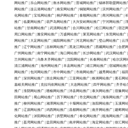
网站推广
|
乐山网站推广
|
衡水网站推广
|
晋城网站推广
|
锡林郭勒盟网站推
网站推广
|
连云港网站推广
|
南安网站推广
|
铜陵网站推广
|
滨州网站推广
|
化网站推广
|
宝坻网站推广
|
桐庐网站推广
|
泰顺网站推广
|
商河网站推广
|
推广
|
临夏网站推广
|
葫芦岛网站推广
|
大兴安岭网站推广
|
宁河网站推广
|
站推广
|
甘南网站推广
|
武清网站推广
|
合川网站推广
|
松江网站推广
|
宿迁
周口网站推广
|
雅安网站推广
|
万盛网站推广
|
莱芜网站推广
|
东莞网站推广
网站推广
|
大足网站推广
|
揭阳网站推广
|
河北网站推广
|
璧山网站推广
|
云
推广
|
辽宁网站推广
|
吉林网站推广
|
黑龙江网站推广
|
西藏网站推广
|
合肥
广州网站推广
|
南宁网站推广
|
海口网站推广
|
长沙网站推广
|
武汉网站推广
兰州网站推广
|
乌鲁木齐网站推广
|
沈阳网站推广
|
长春网站推广
|
哈尔滨网
清江浦网站推广
|
海州网站推广
|
丰县网站推广
|
靖江网站推广
|
宿城网站推
网站推广
|
包河网站推广
|
市中网站推广
|
市南网站推广
|
越秀网站推广
|
福
推广
|
深圳网站推广
|
崇左网站推广
|
三亚网站推广
|
株洲网站推广
|
黄石网
嘉峪关网站推广
|
克拉玛依网站推广
|
大连网站推广
|
四平网站推广
|
齐齐哈
推广
|
淮阴网站推广
|
赣榆网站推广
|
沛县网站推广
|
泰兴网站推广
|
宿豫网
田网站推广
|
蜀山网站推广
|
历下网站推广
|
市北网站推广
|
海珠网站推广
|
推广
|
柳州网站推广
|
湘潭网站推广
|
十堰网站推广
|
洛阳网站推广
|
玉溪网
推广
|
辽源网站推广
|
鸡西网站推广
|
昌都网站推广
|
南开网站推广
|
建邺网
化网站推广
|
沭阳网站推广
|
拱墅网站推广
|
奉化网站推广
|
瓯海网站推广
|
推广
|
荔湾网站推广
|
盐田网站推广
|
南岸网站推广
|
海定网站推广
|
徐汇网