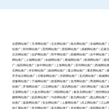
合肥网站推广
|
天津网站推广
|
北京网站推广
|
南京网站推广
|
东城网站推广
站推广
|
郑州网站推广
|
昆明网站推广
|
贵阳网站推广
|
成都网站推广
|
石家
尔滨网站推广
|
拉萨网站推广
|
和平网站推广
|
鼓楼网站推广
|
吴中网站推广
网站推广
|
上城网站推广
|
余姚网站推广
|
鹿城网站推广
|
南湖网站推广
|
德
广
|
福田网站推广
|
渝中网站推广
|
上海网站推广
|
苏州网站推广
|
西城网站
石网站推广
|
开封网站推广
|
曲靖网站推广
|
遵义网站推广
|
重庆网站推广
|
齐齐哈尔网站推广
|
日喀则网站推广
|
河西网站推广
|
玄武网站推广
|
相城网
宿豫网站推广
|
下城网站推广
|
慈溪网站推广
|
龙湾网站推广
|
秀洲网站推广
站推广
|
罗湖网站推广
|
江北网站推广
|
宣武网站推广
|
闵行网站推广
|
镇江
玉溪网站推广
|
六盘水网站推广
|
绵阳网站推广
|
秦皇岛网站推广
|
朔州网站
建邺网站推广
|
姑苏网站推广
|
句容网站推广
|
新北网站推广
|
惠山网站推广
站推广
|
嘉善网站推广
|
安吉网站推广
|
上虞网站推广
|
武义网站推广
|
江山
徐汇网站推广
|
常州网站推广
|
嘉兴网站推广
|
龙岩网站推广
|
阜阳网站推广