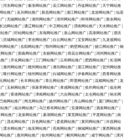
广
|
河东网站推广
|
秦淮网站推广
|
吴江网站推广
|
丹徒网站推广
|
天宁网站推
网站推广
|
吴兴网站推广
|
新昌网站推广
|
浦江网站推广
|
龙游网站推广
|
仙居
推广
|
无锡网站推广
|
湖州网站推广
|
漳州网站推广
|
蚌埠网站推广
|
新余网站
长治网站推广
|
通辽网站推广
|
中卫网站推广
|
渭南网站推广
|
天水网站推广
|
网站推广
|
盱眙网站推广
|
东海网站推广
|
泉山网站推广
|
高港网站推广
|
泗洪
广
|
历城网站推广
|
李沧网站推广
|
白云网站推广
|
宝安网站推广
|
九龙坡网站
州网站推广
|
岳阳网站推广
|
鄂州网站推广
|
鹤壁网站推广
|
丽江网站推广
|
铜
庆网站推广
|
那曲网站推广
|
东丽网站推广
|
雨花台网站推广
|
润州网站推广
|
站推广
|
开化网站推广
|
三门网站推广
|
云和网站推广
|
肥西网站推广
|
长清网
广
|
滁州网站推广
|
赣州网站推广
|
潍坊网站推广
|
湛江网站推广
|
贺州网站推
广
|
喀什网站推广
|
锦州网站推广
|
白城网站推广
|
伊春网站推广
|
西青网站推
元网站推广
|
长丰网站推广
|
章丘网站推广
|
即墨网站推广
|
花都网站推广
|
龙
推广
|
玉林网站推广
|
张家界网站推广
|
孝感网站推广
|
焦作网站推广
|
临沧网
站推广
|
香港网站推广
|
津南网站推广
|
六合网站推广
|
太仓网站推广
|
响水网
巴南网站推广
|
闸北网站推广
|
扬州网站推广
|
舟山网站推广
|
厦门网站推广
|
网站推广
|
临汾网站推广
|
乌兰察布网站推广
|
安康网站推广
|
酒泉网站推广
|
岭网站推广
|
龙泉网站推广
|
巢湖网站推广
|
莱芜网站推广
|
平度网站推广
|
南
推广
|
茂名网站推广
|
百色网站推广
|
娄底网站推广
|
黄冈网站推广
|
许昌网站
广
|
溧水网站推广
|
临安网站推广
|
苍南网站推广
|
钢城网站推广
|
莱西网站推
网站推广
|
惠州网站推广
|
钦州网站推广
|
郴州网站推广
|
咸宁网站推广
|
漯河