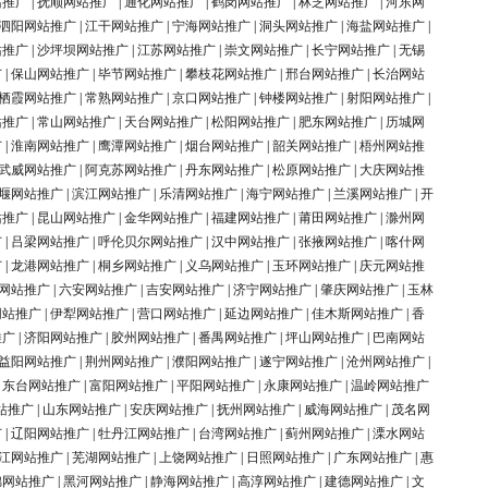
站推广
|
抚顺网站推广
|
通化网站推广
|
鹤岗网站推广
|
林芝网站推广
|
河东网
泗阳网站推广
|
江干网站推广
|
宁海网站推广
|
洞头网站推广
|
海盐网站推广
|
站推广
|
沙坪坝网站推广
|
江苏网站推广
|
崇文网站推广
|
长宁网站推广
|
无锡
广
|
保山网站推广
|
毕节网站推广
|
攀枝花网站推广
|
邢台网站推广
|
长治网站
栖霞网站推广
|
常熟网站推广
|
京口网站推广
|
钟楼网站推广
|
射阳网站推广
|
站推广
|
常山网站推广
|
天台网站推广
|
松阳网站推广
|
肥东网站推广
|
历城网
广
|
淮南网站推广
|
鹰潭网站推广
|
烟台网站推广
|
韶关网站推广
|
梧州网站推
武威网站推广
|
阿克苏网站推广
|
丹东网站推广
|
松原网站推广
|
大庆网站推
堰网站推广
|
滨江网站推广
|
乐清网站推广
|
海宁网站推广
|
兰溪网站推广
|
开
站推广
|
昆山网站推广
|
金华网站推广
|
福建网站推广
|
莆田网站推广
|
滁州网
广
|
吕梁网站推广
|
呼伦贝尔网站推广
|
汉中网站推广
|
张掖网站推广
|
喀什网
广
|
龙港网站推广
|
桐乡网站推广
|
义乌网站推广
|
玉环网站推广
|
庆元网站推
网站推广
|
六安网站推广
|
吉安网站推广
|
济宁网站推广
|
肇庆网站推广
|
玉林
网站推广
|
伊犁网站推广
|
营口网站推广
|
延边网站推广
|
佳木斯网站推广
|
香
推广
|
济阳网站推广
|
胶州网站推广
|
番禺网站推广
|
坪山网站推广
|
巴南网站
益阳网站推广
|
荆州网站推广
|
濮阳网站推广
|
遂宁网站推广
|
沧州网站推广
|
|
东台网站推广
|
富阳网站推广
|
平阳网站推广
|
永康网站推广
|
温岭网站推广
站推广
|
山东网站推广
|
安庆网站推广
|
抚州网站推广
|
威海网站推广
|
茂名网
广
|
辽阳网站推广
|
牡丹江网站推广
|
台湾网站推广
|
蓟州网站推广
|
溧水网站
江网站推广
|
芜湖网站推广
|
上饶网站推广
|
日照网站推广
|
广东网站推广
|
惠
锦网站推广
|
黑河网站推广
|
静海网站推广
|
高淳网站推广
|
建德网站推广
|
文