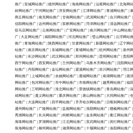
推广
|
宣城网站推广
|
德州网站推广
|
海南网站推广
|
汕尾网站推广
|
北海网
岭网站推广
|
宁河网站推广
|
淳安网站推广
|
江津网站推广
|
青浦网站推广
|
商丘网站推广
|
南充网站推广
|
甘南网站推广
|
武清网站推广
|
合川网站推广
信阳网站推广
|
达州网站推广
|
双桥网站推广
|
菏泽网站推广
|
清远网站推广
驻马店网站推广
|
云南网站推广
|
广安网站推广
|
南川网站推广
|
中山网站推
广
|
大足网站推广
|
揭阳网站推广
|
河北网站推广
|
璧山网站推广
|
云浮网站
推广
|
青海网站推广
|
陕西网站推广
|
甘肃网站推广
|
新疆网站推广
|
辽宁网
站推广
|
南京网站推广
|
东城网站推广
|
黄埔网站推广
|
杭州网站推广
|
泉州
站推广
|
长沙网站推广
|
武汉网站推广
|
郑州网站推广
|
昆明网站推广
|
贵阳
西宁网站推广
|
西安网站推广
|
兰州网站推广
|
乌鲁木齐网站推广
|
沈阳网站
站推广
|
丹阳网站推广
|
金坛网站推广
|
梁溪网站推广
|
崇川网站推广
|
邗江
网站推广
|
上城网站推广
|
余姚网站推广
|
鹿城网站推广
|
南湖网站推广
|
德
网站推广
|
包河网站推广
|
市中网站推广
|
市南网站推广
|
越秀网站推广
|
福
网站推广
|
三明网站推广
|
淮北网站推广
|
景德镇网站推广
|
青岛网站推广
|
靖网站推广
|
遵义网站推广
|
重庆网站推广
|
唐山网站推广
|
大同网站推广
|
站推广
|
大连网站推广
|
四平网站推广
|
齐齐哈尔网站推广
|
日喀则网站推广
通州网站推广
|
广陵网站推广
|
盐都网站推广
|
淮阴网站推广
|
赣榆网站推广
秀洲网站推广
|
长兴网站推广
|
柯桥网站推广
|
金东网站推广
|
衢江网站推广
海珠网站推广
|
罗湖网站推广
|
江北网站推广
|
宣武网站推广
|
闵行网站推广
珠海网站推广
|
柳州网站推广
|
湘潭网站推广
|
十堰网站推广
|
洛阳网站推广