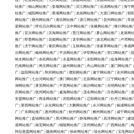
推广
|
松原网站推广
|
大庆网站推广
|
那曲网站推广
|
东丽网站推广
|
雨花台
站推广
|
铜山网站推广
|
姜堰网站推广
|
滨江网站推广
|
乐清网站推广
|
海宁
站推广
|
城阳网站推广
|
黄埔网站推广
|
龙岗网站推广
|
大渡口网站推广
|
朝
网站推广
|
赣州网站推广
|
潍坊网站推广
|
湛江网站推广
|
贺州网站推广
|
常
梁网站推广
|
呼伦贝尔网站推广
|
汉中网站推广
|
张掖网站推广
|
喀什网站推
推广
|
宜兴网站推广
|
滨海网站推广
|
贾汪网站推广
|
萧山网站推广
|
龙港网
推广
|
即墨网站推广
|
花都网站推广
|
龙华网站推广
|
渝北网站推广
|
卢湾网
推广
|
济宁网站推广
|
肇庆网站推广
|
玉林网站推广
|
张家界网站推广
|
孝感
尔网站推广
|
榆林网站推广
|
平凉网站推广
|
伊犁网站推广
|
营口网站推广
|
响水网站推广
|
余杭网站推广
|
永嘉网站推广
|
东阳网站推广
|
临海网站推广
巴南网站推广
|
闸北网站推广
|
扬州网站推广
|
舟山网站推广
|
厦门网站推广
广
|
益阳网站推广
|
荆州网站推广
|
濮阳网站推广
|
遂宁网站推广
|
沧州网站
网站推广
|
七台河网站推广
|
澳门网站推广
|
北辰网站推广
|
江宁网站推广
|
湖网站推广
|
莱芜网站推广
|
平度网站推广
|
南沙网站推广
|
光明网站推广
|
庆网站推广
|
抚州网站推广
|
威海网站推广
|
茂名网站推广
|
百色网站推广
|
安盟网站推广
|
商洛网站推广
|
庆阳网站推广
|
辽阳网站推广
|
牡丹江网站推
广
|
莱西网站推广
|
从化网站推广
|
大鹏网站推广
|
永川网站推广
|
杨浦网站
广
|
广东网站推广
|
惠州网站推广
|
钦州网站推广
|
郴州网站推广
|
咸宁网站
网站推广
|
盘锦网站推广
|
黑河网站推广
|
静海网站推广
|
高淳网站推广
|
建
港网站推广
|
南安网站推广
|
铜陵网站推广
|
滨州网站推广
|
广西网站推广
|
阿拉善盟网站推广
|
陇南网站推广
|
铁岭网站推广
|
绥化网站推广
|
宝坻网站