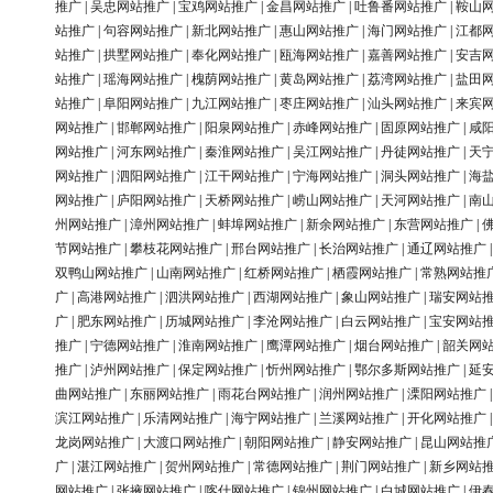
推广
|
吴忠网站推广
|
宝鸡网站推广
|
金昌网站推广
|
吐鲁番网站推广
|
鞍山
站推广
|
句容网站推广
|
新北网站推广
|
惠山网站推广
|
海门网站推广
|
江都
站推广
|
拱墅网站推广
|
奉化网站推广
|
瓯海网站推广
|
嘉善网站推广
|
安吉
站推广
|
瑶海网站推广
|
槐荫网站推广
|
黄岛网站推广
|
荔湾网站推广
|
盐田
站推广
|
阜阳网站推广
|
九江网站推广
|
枣庄网站推广
|
汕头网站推广
|
来宾
网站推广
|
邯郸网站推广
|
阳泉网站推广
|
赤峰网站推广
|
固原网站推广
|
咸
网站推广
|
河东网站推广
|
秦淮网站推广
|
吴江网站推广
|
丹徒网站推广
|
天
网站推广
|
泗阳网站推广
|
江干网站推广
|
宁海网站推广
|
洞头网站推广
|
海
网站推广
|
庐阳网站推广
|
天桥网站推广
|
崂山网站推广
|
天河网站推广
|
南
州网站推广
|
漳州网站推广
|
蚌埠网站推广
|
新余网站推广
|
东营网站推广
|
节网站推广
|
攀枝花网站推广
|
邢台网站推广
|
长治网站推广
|
通辽网站推广
双鸭山网站推广
|
山南网站推广
|
红桥网站推广
|
栖霞网站推广
|
常熟网站推
广
|
高港网站推广
|
泗洪网站推广
|
西湖网站推广
|
象山网站推广
|
瑞安网站
广
|
肥东网站推广
|
历城网站推广
|
李沧网站推广
|
白云网站推广
|
宝安网站
推广
|
宁德网站推广
|
淮南网站推广
|
鹰潭网站推广
|
烟台网站推广
|
韶关网
推广
|
泸州网站推广
|
保定网站推广
|
忻州网站推广
|
鄂尔多斯网站推广
|
延
曲网站推广
|
东丽网站推广
|
雨花台网站推广
|
润州网站推广
|
溧阳网站推广
滨江网站推广
|
乐清网站推广
|
海宁网站推广
|
兰溪网站推广
|
开化网站推广
龙岗网站推广
|
大渡口网站推广
|
朝阳网站推广
|
静安网站推广
|
昆山网站推
广
|
湛江网站推广
|
贺州网站推广
|
常德网站推广
|
荆门网站推广
|
新乡网站
网站推广
|
张掖网站推广
|
喀什网站推广
|
锦州网站推广
|
白城网站推广
|
伊