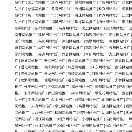
站推广
|
武进网站推广
|
滨湖网站推广
|
通州网站推广
|
广陵网站推广
|
盐都
站推广
|
慈溪网站推广
|
龙湾网站推广
|
秀洲网站推广
|
长兴网站推广
|
柯桥
站推广
|
历下网站推广
|
市北网站推广
|
海珠网站推广
|
罗湖网站推广
|
江北
站推广
|
萍乡网站推广
|
淄博网站推广
|
珠海网站推广
|
柳州网站推广
|
湘潭
岛网站推广
|
朔州网站推广
|
乌海网站推广
|
吴忠网站推广
|
宝鸡网站推广
|
南开网站推广
|
建邺网站推广
|
姑苏网站推广
|
句容网站推广
|
新北网站推广
睢宁网站推广
|
兴化网站推广
|
沭阳网站推广
|
拱墅网站推广
|
奉化网站推广
嵊泗网站推广
|
椒江网站推广
|
缙云网站推广
|
瑶海网站推广
|
槐荫网站推广
常州网站推广
|
嘉兴网站推广
|
龙岩网站推广
|
阜阳网站推广
|
九江网站推广
广
|
昭通网站推广
|
安顺网站推广
|
自贡网站推广
|
邯郸网站推广
|
阳泉网站
广
|
通化网站推广
|
鹤岗网站推广
|
林芝网站推广
|
河东网站推广
|
秦淮网站
广
|
灌云网站推广
|
云龙网站推广
|
海陵网站推广
|
泗阳网站推广
|
江干网站
广
|
龙游网站推广
|
仙居网站推广
|
遂昌网站推广
|
庐阳网站推广
|
天桥网站
推广
|
长宁网站推广
|
无锡网站推广
|
湖州网站推广
|
漳州网站推广
|
蚌埠网
推广
|
安阳网站推广
|
保山网站推广
|
毕节网站推广
|
攀枝花网站推广
|
邢台
站推广
|
本溪网站推广
|
白山网站推广
|
双鸭山网站推广
|
山南网站推广
|
红
网站推广
|
东海网站推广
|
泉山网站推广
|
高港网站推广
|
泗洪网站推广
|
西
网站推广
|
天台网站推广
|
松阳网站推广
|
肥东网站推广
|
历城网站推广
|
李
阴网站推广
|
浙江网站推广
|
绍兴网站推广
|
宁德网站推广
|
淮南网站推广
|
壁网站推广
|
丽江网站推广
|
铜仁网站推广
|
泸州网站推广
|
保定网站推广
|