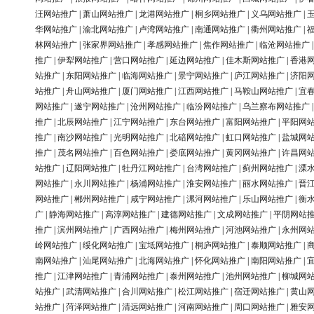
汪网站推广
|
萧山网站推广
|
龙港网站推广
|
桐乡网站推广
|
义乌网站推广
|
华网站推广
|
渝北网站推广
|
卢湾网站推广
|
南通网站推广
|
衢州网站推广
|
林网站推广
|
张家界网站推广
|
孝感网站推广
|
焦作网站推广
|
临沧网站推广
推广
|
伊犁网站推广
|
营口网站推广
|
延边网站推广
|
佳木斯网站推广
|
香港
站推广
|
东阳网站推广
|
临海网站推广
|
景宁网站推广
|
庐江网站推广
|
济阳
站推广
|
舟山网站推广
|
厦门网站推广
|
江西网站推广
|
马鞍山网站推广
|
宜
网站推广
|
遂宁网站推广
|
沧州网站推广
|
临汾网站推广
|
乌兰察布网站推广
推广
|
北辰网站推广
|
江宁网站推广
|
东台网站推广
|
富阳网站推广
|
平阳网
推广
|
南沙网站推广
|
光明网站推广
|
北碚网站推广
|
虹口网站推广
|
盐城网
推广
|
茂名网站推广
|
百色网站推广
|
娄底网站推广
|
黄冈网站推广
|
许昌网
站推广
|
辽阳网站推广
|
牡丹江网站推广
|
台湾网站推广
|
蓟州网站推广
|
溧
网站推广
|
永川网站推广
|
杨浦网站推广
|
淮安网站推广
|
丽水网站推广
|
晋
网站推广
|
郴州网站推广
|
咸宁网站推广
|
漯河网站推广
|
乐山网站推广
|
衡
广
|
静海网站推广
|
高淳网站推广
|
建德网站推广
|
文成网站推广
|
平阴网站
推广
|
滨州网站推广
|
广西网站推广
|
梅州网站推广
|
河池网站推广
|
永州网
岭网站推广
|
绥化网站推广
|
宝坻网站推广
|
桐庐网站推广
|
泰顺网站推广
|
南网站推广
|
汕尾网站推广
|
北海网站推广
|
怀化网站推广
|
南阳网站推广
|
推广
|
江津网站推广
|
青浦网站推广
|
泰州网站推广
|
池州网站推广
|
柳城网
站推广
|
武清网站推广
|
合川网站推广
|
松江网站推广
|
宿迁网站推广
|
黄山
站推广
|
菏泽网站推广
|
清远网站推广
|
河南网站推广
|
周口网站推广
|
雅安